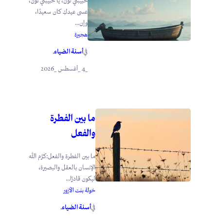
حبيبتي نون، يا حبيبتي نون،
عسى عيدكِ كان سعيدًا،
وإن...
هجيرة
أسنة الضياء
في
.
_4 _أغسطس _2026
ما بين الفطرة
والفعل
ما بين الفطرة والفعل:كرَّم الله
الإنسان بالعقل والبصيرة،
ليكون قادرًا...
خولة بنت الأزور
أسنة الضياء
في
.