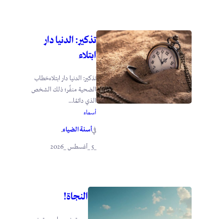
تذكير: الدنيا دار
ابتلاء
تذكير: الدنيا دار ابتلاءخطاب
الضحية منفِّر؛ ذلك الشخص
الذي دائمًا...
أسماء
أسنة الضياء
في
.
_5 _أغسطس _2026
النجاة!