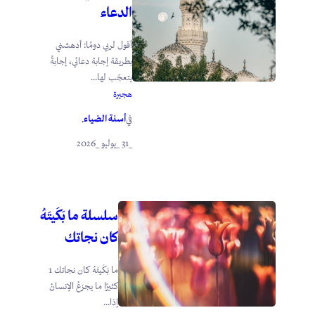
الدعاء
أقول لربي دومًا: أدهشني
بطريقة إجابة دعائي، إجابةً
يتعجّب لها...
هجيرة
أسنة الضياء
في
.
_31 _يوليو _2026
سلسلة ما بَكَيتَهُ
كان نجاتك
ما بَكَيتَهُ كان نجاتك 1
كثيرًا ما يجزعُ الإنسانُ
إذا...