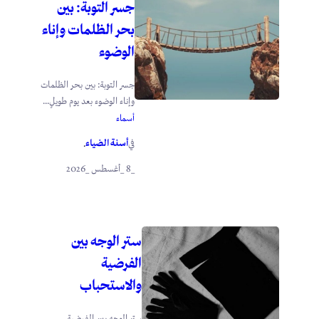
جسر التوبة: بين
بحر الظلمات وإناء
الوضوء
جسر التوبة: بين بحر الظلمات
وإناء الوضوء بعد يوم طويلٍ...
أسماء
أسنة الضياء
في
.
_8 _أغسطس _2026
ستر الوجه بين
الفرضية
والاستحباب
ستر الوجه بين الفرضية