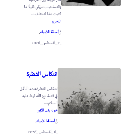
والاستحباب:تمهَّلي قليلًا ما
كتبت هذا لنختلف؛...
التحرير
أسنة الضياء
في
.
_7 _أغسطس _2026
انتكاس الفطرة
انتكاس الفطرةعندما أتأمَّل
في قصة نبيّ الله لوط عليه
السلام،...
خولة بنت الأزور
أسنة الضياء
في
.
_6 _أغسطس _2026