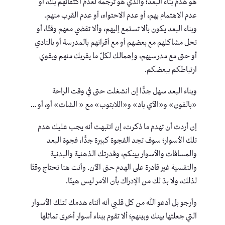
هو هدم بناء البعد؛ والذي هو ترجمة لعدم اكتفائهم بك، أو
عدم الاهتمام بهم، أو عدم الاحتواء، أو عدم القرب منهم.
وبناء البعد يكون بألا تستمع إليهم، وألا تقضي معهم وقتًا، أو
تحل مشاكلهم مع بعضهم أو مع أقرانهم بالمدرسة أو بالنادي
أو حتى مع مدرسيهم، وإهمالك لكلّ ما يقربك منهم ويقوي
ارتباطكم ببعضكم.
وبناء البعد سهل جدًّا إن انشغلت حتى في وقت الراحة
«بالفون» و«الآي باد» و«اللابتوب» مع « الشات» أو، أو …
إن أردت أن تهدم ما ذكرت، إن انتبهت أنه يجب عليك هدم
تلك الأسوار؛ سوف تجد الفجوة كبيرة جدًّا، فجوة البعد
والمسافات والأسوار بينكم، وقدرتك الذهنية والبدنية
والنفسية غير قادرة على الهدم حتى الآن. وأنت هنا تحتاج وقتًا
لذلك، ولا بدّ لك من الإدراك بأن الأمر ليس هينًا.
وأرجو بل أدعو الله من كل قلبي أنه أثناء هدمك لتلك الأسوار
التي جعلتها بينك وبينهم؛ ألا تقوم ببناء أسوار أخرى تماثلها