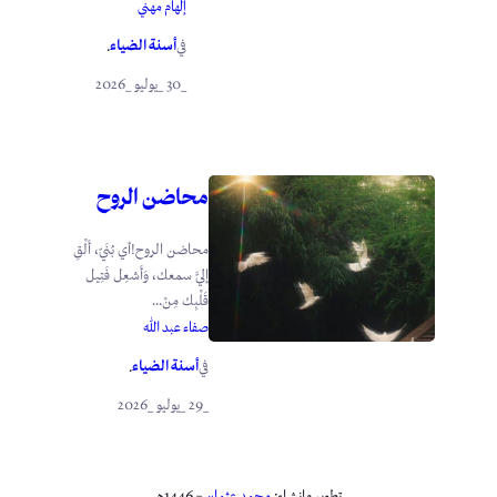
إلهام مهني
أسنة الضياء
في
.
_30 _يوليو _2026
محاضن الروح
محاضن الروح!أي بُنَيّ، أَلْقِ
إليَّ سمعك، وَأَشعِل فَتِيل
قَلْبِك مِنْ...
صفاء عبد الله
أسنة الضياء
في
.
_29 _يوليو _2026
تطوير وإنشاء:
محمد عثمان
– 1446هـ