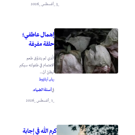
_3 _أغسطس _2026
إهمال عاطفي؛
حلقة مفرغة
الَّذي لم يتذوَّق طعم
الاهتمام في طفولته سيكبر
ليظنَّ أنَّ...
ريان أرناؤوط
أسنة الضياء
في
.
_1 _أغسطس _2026
كرم الله في إجابة