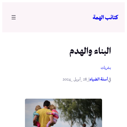
تخطى
إلى
كتائب الهمة
المحتوى
البناء والهدم
بشريات
في
|
أسنة الضياء
_28 _أبريل _2024