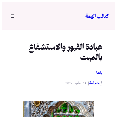
تخطى
إلى
كتائب الهمة
المحتوى
عبادة القبور والاستشفاع
بالميت
يقظة
في
|
خير أمة
_23 _مايو _2024