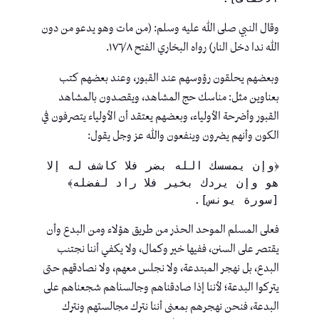
وقال النبي صلى الله عليه وسلم: (من مات وهو يدعو من دون
الله ندا دخل النار) رواه البخاري الفتح ١٧٦/٨.
وبعضهم يحلقون رؤوسهم عند القبور، وعند بعضهم كتب
بعناوين مثل: مناسك حج المشاهد، ويقصدون بالمشاهد
القبور وأضرحة الأولياء، وبعضهم يعتقد أن الأولياء يتصرفون في
الكون وأنهم يضرون وينفعون والله عز وجل يقول:
﴿وإن يمسسك الله بضر فلا كاشف له إلا 
هو وإن يردك بخير فلا راد لفضله﴾ 
[سورة يونس].
فعلى المسلم الموحد الحذر من طريق هؤلاء ومن البدع وأن
يقتصر على السنن، ففيها خير وكمال، ولا يكفي أننا نجتنب
البدع، بل نهجر المبتدعة، ولا نجلس معهم، ولا نصادقهم حتى
يتركوا البدعة؛ لأننا إذا صادقناهم وجالسناهم شجعناهم على
البدعة، فنحن نهجرهم بمعنى أننا نترك مجالستهم ونترك