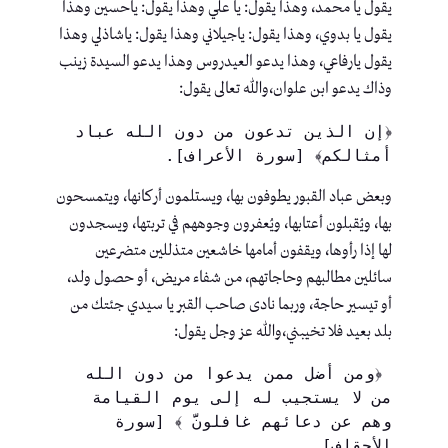
يقول يا محمد، وهذا يقول: يا علي وهذا يقول: ياحسين وهذا
يقول يا بدوي، وهذا يقول: ياجيلاني وهذا يقول: ياشاذلي وهذا
يقول يارفاعي، وهذا يدعو العيدروس وهذا يدعو السيدة زينب
وذاك يدعو ابن علوان،والله تعالى يقول:
﴿إن الذين تدعون من دون الله عباد 
أمثالكم﴾ [سورة الأعراف].
وبعض عباد القبور يطوفون بها، ويستلمون أركانها، ويتمسحون
بها، ويُقبلون أعتابها، ويُعفرون وجوههم في تربتها، ويسجدون
لها إذا رأوها، ويقفون أمامها خاشعين متذللين متضرعين
سائلين مطالبهم وحاجاتهم، من شفاء مريض، أو حصول ولد،
أو تيسير حاجة، وربما نادى صاحب القبر يا سيدي جئتك من
بلد بعيد فلا تخيبني،والله عز وجل يقول:
 ﴿ومن أضل ممن يدعوا من دون الله 
من لا يستجيب له إلى يوم القيامة 
وهم عن دعائهم غافلونَّ ﴾ [سورة 
الأحقاف].