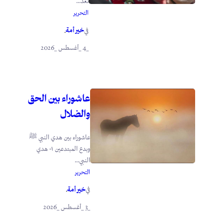
تعد...
التحرير
خير أمة
في
.
_4 _أغسطس _2026
عاشوراء بين الحق
والضلال
عاشوراء بين هدي النبي ﷺ
وبدع المبتدعين ١- هدي
النبي...
التحرير
خير أمة
في
.
_3 _أغسطس _2026