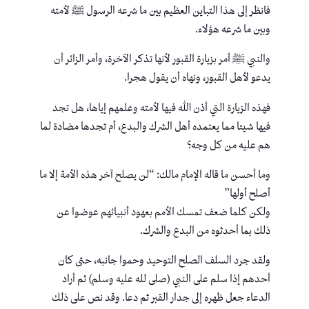
فانظر إلى هذا التباين العظيم بين ما شرعه الرسول ﷺ لأمته
وبين ما شرعه هؤلاء.
والنبي ﷺ أمر بزيارة القبور لأنها تذكر الآخرة، وأمر الزائر أن
يدعو لأهل القبور، ونهاه أن يقول هجرا.
فهذه الزيارة التي أذن الله فيها لأمته وعلمهم إياها، هل تجد
فيها شيئا مما يعتمده أهل الشرك والبدع، أم تجدها مضادة لما
هم عليه من كل وجه؟
وما أحسن ما قاله الإمام مالك: “لن يصلح آخر هذه الأمة إلا ما
أصلح أولها”
ولكن كلما ضعف تمسك الأمم بعهود أنبيائهم عوضوا عن
ذلك بما أحدثوه من البدع والشرك.
ولقد جرد السلف الصلح التوحيد وحموا جانبه، حتى كان
أحدهم إذا سلم على النبي (صلى لله عليه وسلم) ثم أراد
الدعاء جعل ظهره إلى جدار القبر ثم دعا. وقد نص على ذلك