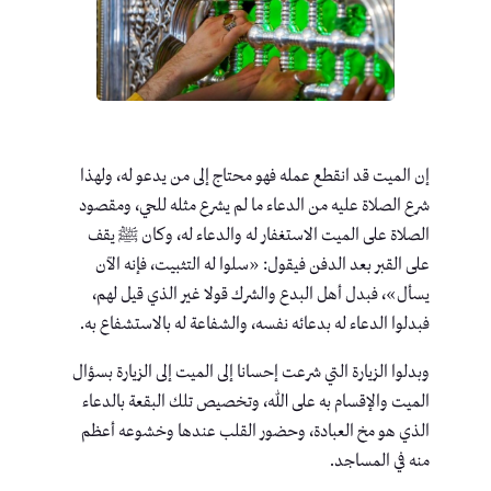
إن الميت قد انقطع عمله فهو محتاج إلى من يدعو له، ولهذا
شرع الصلاة عليه من الدعاء ما لم يشرع مثله للحي، ومقصود
الصلاة على الميت الاستغفار له والدعاء له، وكان ﷺ يقف
على القبر بعد الدفن فيقول: «سلوا له التثبيت، فإنه الآن
يسأل»، فبدل أهل البدع والشرك قولا غير الذي قيل لهم،
فبدلوا الدعاء له بدعائه نفسه، والشفاعة له بالاستشفاع به.
وبدلوا الزيارة التي شرعت إحسانا إلى الميت إلى الزيارة بسؤال
الميت والإقسام به على الله، وتخصيص تلك البقعة بالدعاء
الذي هو مخ العبادة، وحضور القلب عندها وخشوعه أعظم
منه في المساجد.