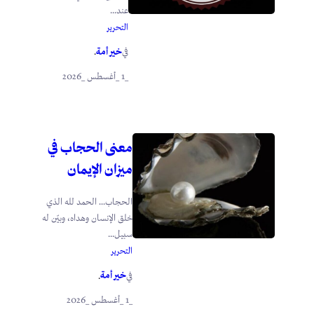
عند...
التحرير
خير أمة
في
.
_1 _أغسطس _2026
معنى الحجاب في
ميزان الإيمان
الحجاب… الحمد لله الذي
خلق الإنسان وهداه، وبيّن له
سبيل...
التحرير
خير أمة
في
.
_1 _أغسطس _2026