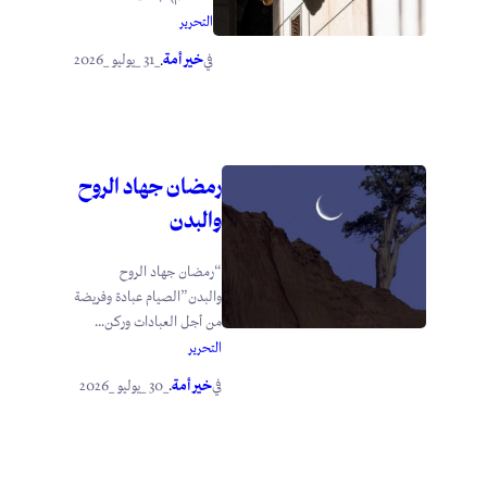
التحرير
خير أمة
_31 _يوليو _2026
في
.
رمضان جهاد الروح
والبدن
“رمضان جهاد الروح
والبدن”الصيام عبادة وفريضة
من أجل العبادات وركن...
التحرير
خير أمة
_30 _يوليو _2026
في
.