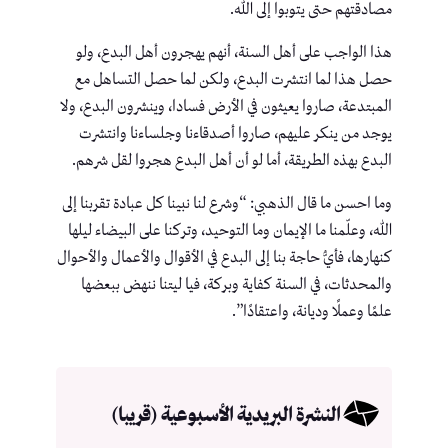
مصادقتهم حتى يتوبوا إلى الله.
هذا الواجب على أهل السنة، أنهم يهجرون أهل البدع، ولو
حصل هذا لما انتشرت البدع، ولكن لما حصل التساهل مع
المبتدعة، صاروا يعيثون في الأرض فسادا، وينشرون البدع، ولا
يوجد من ينكر عليهم، صاروا أصدقاءنا وجلساءنا وانتشرت
البدع بهذه الطريقة، أما لو أن أهل البدع هجروا لقل شرهم.
وما احسن ما قال الذهبي: “وشرع لنا نبينا كل عبادة تقربنا إلى
الله، وعلّمنا ما الإيمان وما التوحيد، وتركنا على البيضاء ليلها
كنهارها، فأيُّ حاجة بنا إلى البدع في الأقوال والأعمال والأحوال
والمحدثات، في السنة كفاية وبركة، فيا ليتنا ننهض ببعضها
علمًا وعملًا وديانة، واعتقادًا”.
النشرة البريدية الأسبوعية (قريبا)