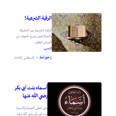
الرقية الشرعية!
الرقية الشرعية بين الحقيقة
والضلالحين يصبح الخوف من
المرض أعظم...
التحرير
خير أمة
_2 _أغسطس _2026
في
.
أسماء بنت أبي بكر
رضي الله عنها
على خطى الصحابياتأسماء
بنت أبي بكر رضي الله عنها