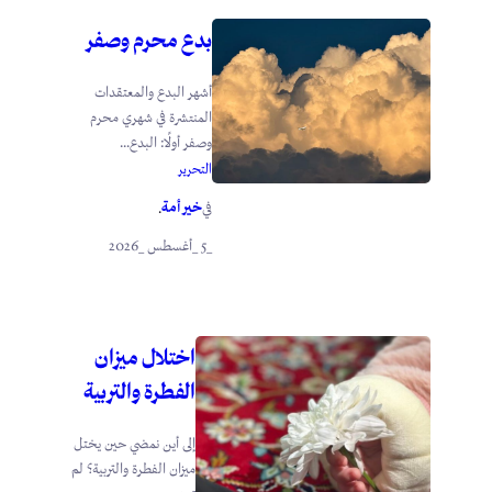
بدع محرم وصفر
أشهر البدع والمعتقدات
المنتشرة في شهري محرم
وصفر أولًا: البدع...
التحرير
خير أمة
في
.
_5 _أغسطس _2026
اختلال ميزان
الفطرة والتربية
إلى أين نمضي حين يختل
ميزان الفطرة والتربية؟ لم