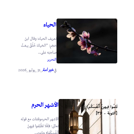
الحياء
تعريف الحياء: وقال ابنُ
حَجَرٍ: “الحَياءُ: خُلُقٌ يبعَثُ
صاحِبَه على...
التحرير
خير أمة
_31 _يوليو _2026
في
.
الأشهر الحرم
الأشهر الحرموقفات مع قوله
تعالى: ﴿فَلَا تَظْلِمُوا فِيهِنَّ
أَنْفُسَكُمْ﴾ جاءت...