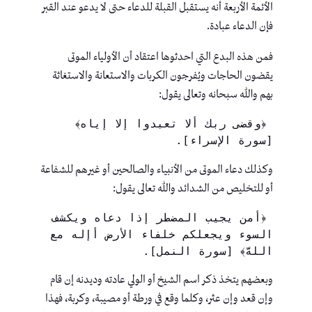
الأئمة الأربعة أنه يستقبل القبلة للدعاء حتى لا يدعو عند القبر
فإن الدعاء عبادة.
فمن هذه البدع التي احدثوها اعتقاد أن الأولياء الموتى
يقضون الحاجات ويُفرجون الكربات والاستعانة والاستغاثة
بهم والله سبحانه وتعالى يقول:
 ﴿وقضى ربك ألا تعبدوا إلا إياه﴾ 
[سورة الإسراء].
وكذلك دعاء الموتى من الأنبياء والصالحين أو غيرهم للشفاعة
أو للتخليص من الشدائد والله تعالى يقول:
 ﴿أمن يجيب المضطر إذا دعاه ويكشف 
السوء ويجعلكم خلفاء الأرض أإله مع 
اللهَّ﴾ [سورة النمل].
وبعضهم يتخذ ذكر اسم الشيخ أو الولي عادته وديدنه إن قام
وإن قعد وإن عثر، وكلما وقع في ورطة أو مصيبة، وكربة، فهذا