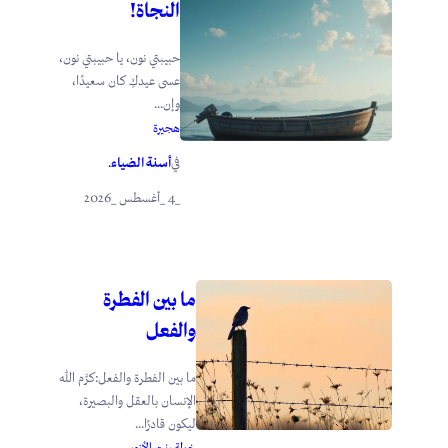
النجاة!
حبيبتي نون، يا حبيبتي نون،
عسى عيدكِ كان سعيدًا،
وإن...
هجيرة
أسنة الضياء
في
.
_4 _أغسطس _2026
ما بين الفطرة
والفعل
ما بين الفطرة والفعل:كرَّم الله
الإنسان بالعقل والبصيرة،
ليكون قادرًا...
خولة بنت الأزور