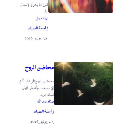
كثيرًا ما يجزعُ الإنسانُ
إذا...
إلهام مهني
أسنة الضياء
في
.
_30 _يوليو _2026
محاضن الروح
محاضن الروح!أي بُنَيّ، أَلْقِ
إليَّ سمعك، وَأَشعِل فَتِيل
قَلْبِك مِنْ...
صفاء عبد الله
أسنة الضياء
في
.
_29 _يوليو _2026