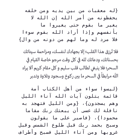
{له معقبات من بين يديه ومن خلفه 
يحفظونه من أمر الله إن الله لا 
يغير ما بقوم حتى يغيروا ما 
بأنفسهم وإذا أراد الله بقوم سوءا 
فلا مرد له وما لهم من دونه من وال}
فلا تُرزق هذا القلب؛ إلا بجهادك لنفسك، ومزاحمة سيئاتك
بحسناتك، ودعائك لله في كل وقت مرجو خاصة القيام في
السحر؛ فلا ينبغي لطالب قلب سليم و كل مقام كريم ألا يراه
الله مرابطاً في السحر ما بين ركوع وسجود وتلاوة وتدبر
{ليسوا سواء من أهل الكتاب أمة 
قائمة يتلون آيات الله آناء الليل 
وهم يسجدون}، {ومن الليل فتهجد به 
نافلة لك عسى أن يبعثك ربك مقاما 
محمودا}، {فاصبر على ما يقولون 
وسبح بحمد ربك قبل طلوع الشمس وقبل 
غروبها ومن آناء الليل فسبح وأطراف 