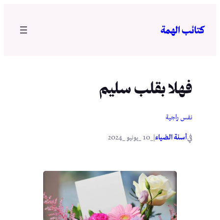
تخطى
إلى
كتائب الهمة
المحتوى
فهلا بقلب سليم
نفس راجية
في
|
أسنة الضياء
_10 _يونيو _2024