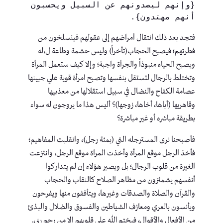
{وإنهم ليصدونهم عن السبيل ويحسبون 
أنهم مهتدون}.
فتجد بعد ذلك انتقال أمراضهم إلى عقولهم فينسلخون من
فطرتهم؛ فيصبح الحجاب(تأخراً) وليس حشمة وطاعة ل،له
ويصبح الحياء منبوذاً والجرأة واجبة؛ وإلا كيف ستعمل المرأة
وتختلط بالرجال لتستقل بنفسها وتصبح امرأة قوية علي جبينها
عصامة الكفاح والنضال في سبيل استقلالها من معذبيها
وقاهريها (أباها، أخاها، زوجها)؟ أليس هذا ما يروجون له سواء
بطريقة مباشره أو غير مباشرة؟
فأصبحنا نرى المسترجله التي (بمئة رجل)، وانقلبت المفاهيم؛
فأخذ الرجل موقع المرأة وأخذت المراة موقع الرجل، وانتزعت
الغيرة من قلوب الرجال؛ بل ويصير هؤلاء إن لم يتداركوا
أنفسهم يشمئزون من مظاهر الصلاح كالنقاب والحجاب
والقرآن والصلاة والصدقات وغيرها، ويتأففون منها ويفرحون
ويأنسون بالعري ومعازف الشياطين والفسوق والضلال والبذئ
من الأفعال والأقوال، فيختم الله على قلوبهم إلا من رحم ربي.