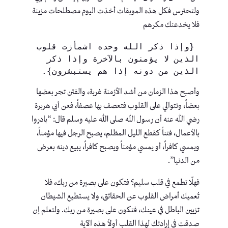
ولتحترس فكل هذه الموبقات أخذت اليوم مصطلحات مزينة
فلا يخدعنك مكرهم
 {وإذا ذكر الله وحده اشمأزت قلوب 
الذين لا يؤمنون بالآخرة وإذا ذكر 
الذين من دونه إذا هم يستبشرون}.
وأصبح هذا الزمان من أشد الأزمنة غربة، والفتن تجر بعضها
بعضاً، وتتوالي على القلوب فتعصف بها عصفاً، فعن أبي هريرة
رضي الله عنه أن رسول الله صلى الله عليه وسلم قال: “بادروا
بالأعمال، فتناً كقطع الليل المظلم، يصبح الرجل فيها مؤمناً،
ويمسي كافراً، أو يمسي مؤمناً ويصبح كافراً، يبيع دينه بعرض
من الدنيا”.
فهلّا تطمع في قلب سليم؟ فتكون على بصيرة من ربك، فلا
تُعميك أمراض القلوب عن الحقائق، ولا يستطيع الشيطان
تزيين الباطل في عينك، فتكون على بصيرة من ربك. ولتعلم إن
صدقت في إرادتك لهذا القلب أولاً هذه الآية