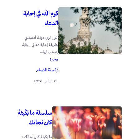
كرم الله في إجابة
الدعاء
أقول لربي دومًا: أدهشني
بطريقة إجابة دعائي، إجابةً
يتعجّب لها...
هجيرة
أسنة الضياء
في
.
_31 _يوليو _2026
سلسلة ما بَكَيتَهُ
كان نجاتك
ما بَكَيتَهُ كان نجاتك 1