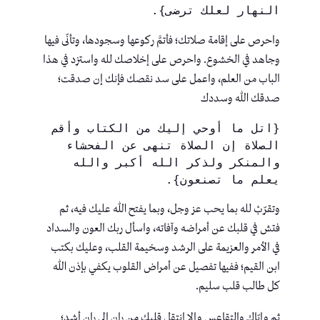
النهار لعلك ترضى}.
واحرص على إقامة صلاتك؛ فأتمَّ ركوعها وسجودها، وتأنّى فيها
وجاهد في الخشوع. واحرص على إخلاصك لله واستزد في هذا
الباب من العلم، واعمل على سد نقصك فإنك إن صدقت؛
صدقك الله وسددك
{اتل ما أوحي إليك من الكتاب وأقم 
الصلاة إن الصلاة تنهى عن الفحشاء 
والمنكر ولذكر الله أكبر والله 
يعلم ما تصنعون}.
وتقرّبْ لله بما يحب عز وجل، وبما يفتح الله عليك فيه، ثم
فتش في قلبك عن أمراضه وآفاته، واسأل ربك العون والسداد
في الأمر والعزيمة على الرشد وسخيمة القلب، وعليك بكتب
ابن القيم؛ ففيها تفصيل عن أمراض القلوب يكفي بإذن الله
كل طالب قلب سليم.
ثم وإيّاك والتقاعس وإلا انتقل قلبك من ران إلى ران أشد؛