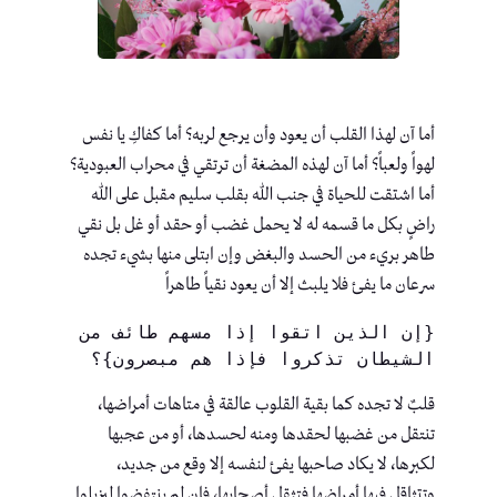
أما آن لهذا القلب أن يعود وأن يرجع لربه؟ أما كفاكِ يا نفس
لهواً ولعباً؟ أما آن لهذه المضغة أن ترتقي في محراب العبودية؟
أما اشتقت للحياة في جنب الله بقلب سليم مقبل على الله
راضٍ بكل ما قسمه له لا يحمل غضب أو حقد أو غل بل نقي
طاهر بريء من الحسد والبغض وإن ابتلى منها بشيء تجده
سرعان ما يفئ فلا يلبث إلا أن يعود نقياً طاهراً
{إن الذين اتقوا إذا مسهم طائف من 
الشيطان تذكروا فإذا هم مبصرون}؟
قلبٌ لا تجده كما بقية القلوب عالقة في متاهات أمراضها،
تنتقل من غضبها لحقدها ومنه لحسدها، أو من عجبها
لكبرها، لا يكاد صاحبها يفئ لنفسه إلا وقع من جديد،
وتتثاقل فيها أمراضها فتثقل أصحابها، فإن لم ينتفضوا ليزيلوا