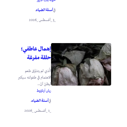
أسنة الضياء
في
.
_3 _أغسطس _2026
إهمال عاطفي؛
حلقة مفرغة
الَّذي لم يتذوَّق طعم
الاهتمام في طفولته سيكبر
ليظنَّ أنَّ...
ريان أرناؤوط
أسنة الضياء
في
.
_1 _أغسطس _2026