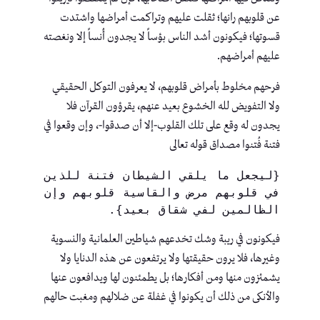
عن قلوبهم رانها؛ ثقلت عليهم وتراكمت أمراضها واشتدت
قسوتها؛ فيكونون أشد الناس بؤساً لا يجدون أُنساً إلا ونغصته
عليهم أمراضهم.
فرحهم مخلوط بأمراض قلوبهم، لا يعرفون التوكل الحقيقي
ولا التفويض لله الخشوع بعيد عنهم، يقرؤون القرآن فلا
يجدون له وقع على تلك القلوب-إلا أن صدقوا-، وإن وقعوا في
فتنة فُتنوا مصداق قوله تعالى
{ليجعل ما يلقي الشيطان فتنة للذين 
في قلوبهم مرض والقاسية قلوبهم وإن 
الظالمين لفي شقاق بعيد}.
فيكونون في ريبة وشك تخدعهم شياطين العلمانية والنسوية
وغيرها، فلا يرون حقيقتها ولا يرتفعون عن هذه الدنايا ولا
يشمئزون منها ومن أفكارها؛ بل يطمئنون لها ويدافعون عنها
والأنكى من ذلك أن يكونوا في غفلة عن ضلالهم ومغبت حالهم