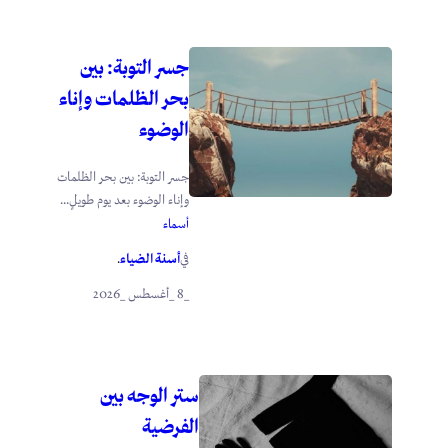
جسر التوبة: بين
بحر الظلمات وإناء
الوضوء
جسر التوبة: بين بحر الظلمات
وإناء الوضوء بعد يوم طويلٍ...
أسماء
أسنة الضياء
في
.
_8 _أغسطس _2026
ستر الوجه بين
الفرضية