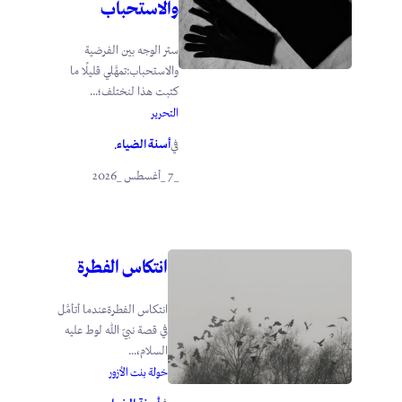
والاستحباب
ستر الوجه بين الفرضية
والاستحباب:تمهَّلي قليلًا ما
كتبت هذا لنختلف؛...
التحرير
أسنة الضياء
في
.
_7 _أغسطس _2026
انتكاس الفطرة
انتكاس الفطرةعندما أتأمَّل
في قصة نبيّ الله لوط عليه
السلام،...
خولة بنت الأزور