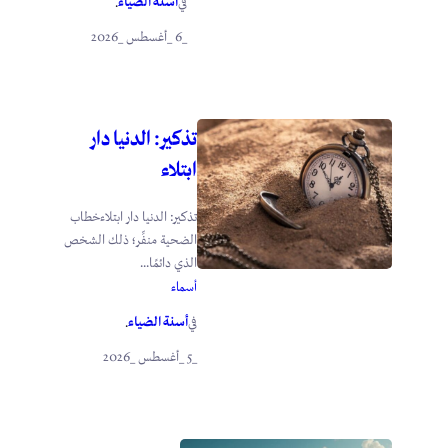
أسنة الضياء
في
.
_6 _أغسطس _2026
تذكير: الدنيا دار
ابتلاء
تذكير: الدنيا دار ابتلاءخطاب
الضحية منفِّر؛ ذلك الشخص
الذي دائمًا...
أسماء
أسنة الضياء
في
.
_5 _أغسطس _2026