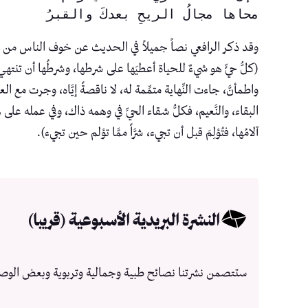
محاها مجالُ الريحِ بعدكَ والقبرُ
وقد ذكر الرافعي نصاً جميلاً في الحديث عن خوف الناس من 
(كلُّ حيٍّ هو شيءٌ للحياة أعطيَها على شرطها، وشرطُها أن تنته
واطمأنَّ، جاءت النِّهاية متمِّمة له، لا ناقصةً إيَّاه، وجرت مع ال
البقاء، والنَّعيم، فكلُّ شقاء الحيِّ في وهمه ذاك، وفي عمله على 
آلامُها، فتُؤلِمَ قبل أن تجيء، شرَّاً ممَّا تؤلم حين تجيء).
النشرة البريدية الأسبوعية (قريبا)
ستتصمن نشرتنا نصائح طبية وجمالية وتربوية وبعض الوص