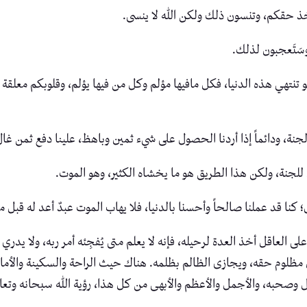
ذ حقكم، وتنسون ذلك ولكن الله لا ينسى.
وسَتَعجبون لذلك.
هي هذه الدنيا، فكل مافيها مؤلم وكل من فيها يؤلم، وقلوبكم معلقة ب
لجنة، ودائماً إذا أردنا الحصول على شيء ثمين وباهظ، علينا دفع ثمن غالٍ
 للجنة، ولكن هذا الطريق هو ما يخشاه الكثير، وهو الموت.
 كنا قد عملنا صالحاً وأحسنا بالدنيا، فلا يهاب الموت عبدٌ أعد له قبل م
 العاقل أخذ العدة لرحيله، فإنه لا يعلم متى يُفجِئه أمر ربه، ولا يدري
 مظلوم حقه، ويجازى الظالم بظلمه. هناك حيث الراحة والسكينة والأ
 وصحبه، والأجمل والأعظم والأبهى من كل هذا، رؤية الله سبحانه وتعالى