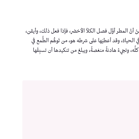
ُ أنَّ المطر أوَّل فصل الكلأ الأخضر، فإذا فعل ذلك، وأيقن،
ٌ في الحياة، وقد أعطيَها على شرطه هو، من تَوهُّم الطَّمع في
كلِّه، وتجيءُ هادنةً منغصةً، ويبلغ من تنكيدها أن تسبِقَها