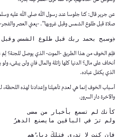
عن جرير قال: كنا جلوسا عند رسول الله صلى الله عليه وسلم إذ
صلاة قبل طلوع الشمس وقبل غروبها”. -يعني العصر والفجر- ث
﴿وسبح بحمد ربك قبل طلوع الشمس وقبل 
فلِمَ الخوف من هذا الطريق -الموت- الذي يوصل للجنة؟ لِمَ
أنخاف على مال؟ الدنيا كلها زائلة والمال فانٍ ولن يبقى، ولو
الذي يكفل عباده.
أسباب الخوف إنما هي لعدم تأهيلنا وإعدادنا لهذه اللحظة، لحظة
والآخرة دار السرور.
كأنك لم تسمع بأخبار من مضى
ولم ترَ في الباقين مايصنع الدهرُ
فإن كنت لا تدري فتلكَ ديارُهم