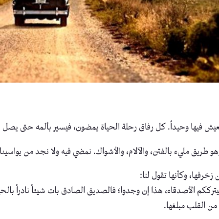
يش فيها وحيداً. كل رفاق رحلة الحياة يمضون، فيسير بألمه حتى يصل لنها
وهو طريق مليء بالفتن، والآلام، والأشواك. نمضي فيه ولا نجد من يواسينا
زخرفها، وكأنها تقول لنا:
سيترككم الأصدقاء، هذا إن وجدوا؛ فالصديق الصادق بات شيئاً نادراً بال
من القلب مبلغها.