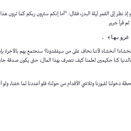
 نظر إلى القمر ليلة البدر، فقال: “أما إنكم سترون ربكم كما ترون هذا ا
م قرأ جرير
غروبها﴾ .
 نخشاه؟ أنخشاه لأننا نخاف على من سيفقدونا؟ سنجتمع بهم بالآخرة بإذن
 بالدنيا كنا حكيمين لعلمنا كيف نتصرف بهذا المال، حتى يكون صدقة جارية 
 دخولنا لقبورنا وتلاشي الأقدام من حولنا؛ فلو أعددنا لما خفنا، ولو أبصر