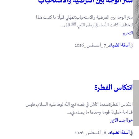
ستر الوجه بين الفرضية والاستحباب:تمهَّلي قليلًا ما كتبت هذا
لنختلف؛ كانت النَّساء في زمان النَّبي ﷺ قبل…
التحرير
في
.
أسنة الضياء
_7 _أغسطس _2026
انتكاس الفطرة
انتكاس الفطرةعندما أتأمَّل في قصة نبيّ الله لوط عليه السلام، فليس
فداحة خطيئة قومه وحدها ما يصدمني،…
خولة بنت الأزور
في
.
أسنة الضياء
_6 _أغسطس _2026