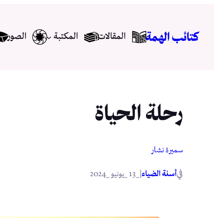
تخطى
إلى
كتائب الهمة
المقالات
المكتبة
الصور
المحتوى
رحلة الحياة
سميرة نشار
في
|
أسنة الضياء
_13 _يونيو _2024