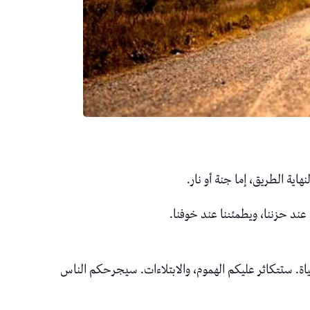
ية الطريق، إما جنة أو نار.
 عند حزننا، ويطمئننا عند خوفنا.
حياة. ستتكاثر عليكم الهموم، والابتلاءات. سيجرحكم الناس