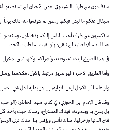
ستظلمون من طرف البشر، وفي بعض الأحيان لن تستطيعوا أخ
سيقال عنكم ما ليسَ فيكم، وممن لم تتوقعوا منه ذلك يوماً، 
ستكسرون من طرف أحب الناس إليكم وتخذلون، وستتمنوا لو تنت
هذا لنعلم أنها فانية لن تبقى، ولو بقيت لما طابت لأحد.
في هذا الطريق ابتلاءاته، وفتنه، وأشواكه، وكلها ثمن لدخول ا
وأما الطريق الآخر،’؛ فهو طريق مرتبط بالأول، فكلاهما يوصل
ولو علمنا أن الأجل ليسَ النهاية، بل هو بداية لكل شيء جميل؛
وقد قال الإمام ابن الجوزي، في كتاب صيد الخاطر: (الواجب على
بل يفرح به وبقدومه، فهناك المستراح، وهناك حيث يأخذ كل
فتن الدنيا وزخرفها. هناك نأنس ويؤنس بنا، هناك نرى الرسول
ونعوض عن خذلانهم، نراه كما نرى القمر ليلة بدره.