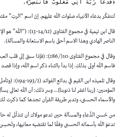
﴿فَدَعَا رَبَّهُ أَنِّي مَغْلُوبٌ فَانتَصِرْ﴾.
لنتفكّر بدعاء الأنبياء صلوات الله عليهم. إنّ اسم “الربّ” م
قال ابن تيمية في مجموع
الناصر الهادي وهذا الاسم أحقّ باسم الاستعانة والمسألة).
وقال في مجموع الفتاوى 10(/286
فاسم الله أولى بذلك. إذا بدأ بالثناء ذكر اسم الله، وإذا قصد
وقال تلميذه 
المؤمنين: {ربنا اغفر لنا ذنوبنا}… وسر ذلك: أن الله تعالى ي
والأسماء الحسنى، وتدبر طريقة القرآن تجدها كما ذكرت لك)
من حُسنِ الدُّعاءِ والمسألة حين تدعو مولاك أن تتذلّل له حا
تدعوَ الله بأسمائه الحسنى وفقًا لما تقتضيه معانيها، وتُحسِ