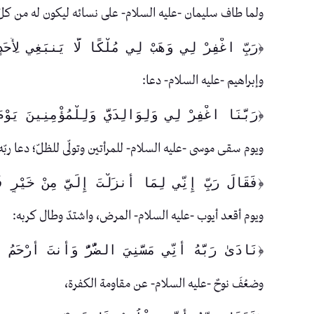
ولما طاف سليمان -عليه السلام- على نسائه ليكون له من كلّ
﴿رَبِّ اغْفِرْ لِي وَهَبْ لِي مُلْكًا لَّا يَنبَغِي لِأَحَد
وإبراهيم -عليه السلام- دعا:
﴿رَبَّنَا اغْفِرْ لِي وَلِوَالِدَيَّ وَلِلْمُؤْمِنِينَ يَو
ويوم سقى موسى -عليه السلام- للمرأتين وتولّى للظلّ؛ دعا ربّه
﴿فَقَالَ رَبِّ إِنِّي لِمَا أَنزَلْتَ إِلَيَّ مِنْ خَيْرٍ 
ويوم أقعد أيوب -عليه السلام- المرض، واشتدّ وطال كربه:
﴿نَادَىٰ رَبَّهُ أَنِّي مَسَّنِيَ الضُّرُّ وَأَنتَ أَرْحَم
وضعُفَ نوحٌ -عليه السلام- عن مقاومة الكفرة،