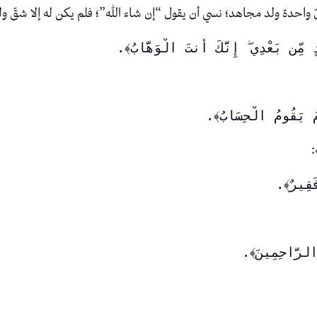
 واحدة ولد مجاهد؛ نسي أن يقول “إن شاء الله”؛ فلم يكن له إلا شقّ ول
ٍ مِّن بَعْدِي ۖ إِنَّكَ أَنتَ الْوَهَّابُ﴾.
ْمَ يَقُومُ الْحِسَابُ﴾. 
:
فَقِيرٌ﴾. 
ُ الرَّاحِمِينَ﴾. 