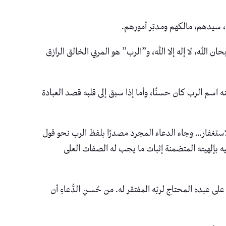
ه، سيدهم، مالكهم ومدبّر أمورهم.
، الحمد لله، سبحان الله، لا إله إلا الله، و”الرب” هو المربي الخالق الرازق
لله لتضمنه اسم الرب كان حسنًا، وأما إذا سبق إلى قلبه قصد العبادة
(اللهم) كما في سيد الاستغفار… وجاء الدعاء المجرد مصدرًا بلفظ الرب نحو قول
ليه بإلهيته المتضمنة إثبات ما يجب له الصفات العلى
عبده المحتاج لربّه المفتقر له. من حُسنِ الدُّعاءِ أن