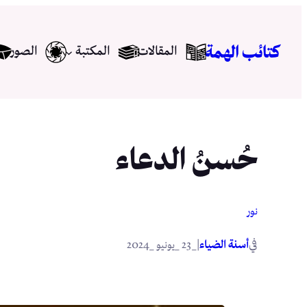
تخطى
إلى
كتائب الهمة
المقالات
المكتبة
الصور
المحتوى
حُسنُ الدعاء
نور
في
|
أسنة الضياء
_23 _يونيو _2024