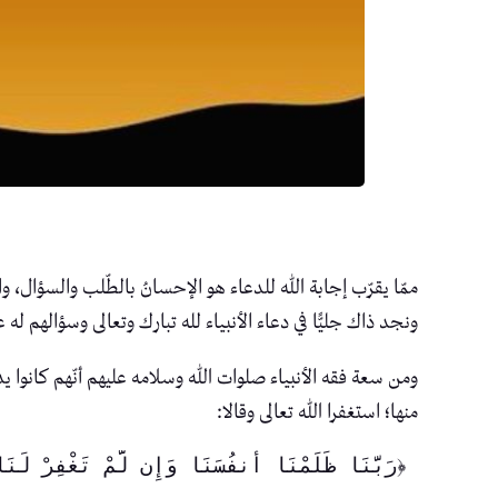
ممّا يقرّب إجابة الله للدعاء هو الإحسانُ بالطّلب والسؤال، 
ونجد ذاك جليًّا في دعاء الأنبياء لله تبارك وتعالى وسؤالهم له
ومن سعة فقه الأنبياء صلوات الله وسلامه عليهم أنّهم كانوا يد
منها؛ استغفرا الله تعالى وقالا:
 ﴿رَبَّنَا ظَلَمْنَا أَنفُسَنَا وَإِن لَّمْ تَغْفِرْ لَنَا وَتَرْحَمْنَا لَنَكُونَنَّ مِنَ الْخَاسِرِينَ﴾. 