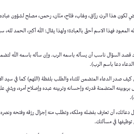
قتضٍ لكون هذا الربّ رزّاق، وهّاب، فتّاح، منّان، رحمن، مصلح لشؤون عباد
 الفتاوى (14/12-13): (“الله” هو الإله المعبود فهذا الاسم أحقّ بالعبادة؛ ولهذا يقال: الله أكبر
): (فإذا سبق إلى قلب العبد قصد السؤال ناسب أن يسأله باسمه الرب. وإن سأله باسمه ا
 الدعاء دعا باسم الرب).
ابن القيم في بدائع الفوائد (193/2-194): (وتأمل كيف صدر الدعاء المتضمن للثناء والطلب بلفظة 
سأل بربوبيته المتضمنة قدرته وإحسانه وتربيته عبده وإصلاح أمره، ويثني ع
.
ل دعائك، أن تعترف بفضله وملكه، وتطلب منه إجزال رزقه وفتحه ونصره على 
ن توظيفها في مسألتك.