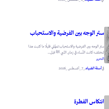
ستر الوجه بين الفرضية والاستحباب
ستر الوجه بين الفرضية والاستحباب:تمهَّلي قليلًا ما كتبت هذا
لنختلف؛ كانت النَّساء في زمان النَّبي ﷺ قبل…
التحرير
في
.
أسنة الضياء
_7 _أغسطس _2026
انتكاس الفطرة