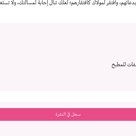
بدعائهم، وافتقر لمولاك كافتقارهم؛ لعلّك تنال إجابةً لمسألتك، ولا تستغن
فات للمطبخ
سجل في النشرة