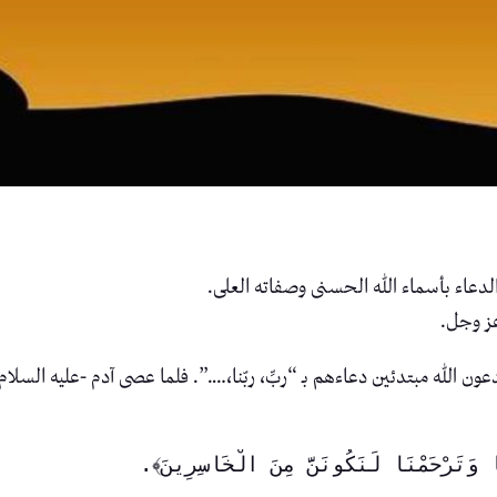
والدعاء بأسماء الله الحسنى وصفاته العلى.
 عز وجل.
عون الله مبتدئين دعاءهم بـ “ربِّ، ربّنا،….”. فلما عصى آدم -عليه السلام