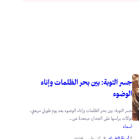
جسر التوبة: بين بحر الظلمات وإناء
الوضوء
جسر التوبة: بين بحر الظلمات وإناء الوضوء بعد يوم طويلٍ مرهقٍ،
توكأت برأسها على الجدار، مبتعدةً عن…
أسماء
في
.
أسنة الضياء
_8 _أغسطس _2026