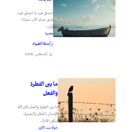
حبيبتي نون، يا حبيبتي نون،
عسى عيدكِ كان سعيدًا،
وإن...
هجيرة
أسنة الضياء
في
.
_4 _أغسطس _2026
ما بين الفطرة
والفعل
ما بين الفطرة والفعل:كرَّم الله
الإنسان بالعقل والبصيرة،
ليكون قادرًا...
خولة بنت الأزور