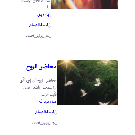
كثيرًا ما يجزعُ الإنسانُ
إذا...
إلهام مهني
أسنة الضياء
في
.
_30 _يوليو _2026
محاضن الروح
محاضن الروح!أي بُنَيّ، أَلْقِ
إليَّ سمعك، وَأَشعِل فَتِيل
قَلْبِك مِنْ...
صفاء عبد الله
أسنة الضياء
في
.
_29 _يوليو _2026