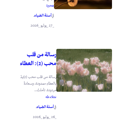
هجيرة
أسنة الضياء
في
.
_27 _يوليو _2026
رسالة من قلب
محب (2): العطاء
رسالة من قلب محب (2)يدٌ
بالعطاءِ ممدودة، وسعادةٌ
مردودة. تأملتُ...
نجلاء طه
أسنة الضياء
في
.
_26 _يوليو _2026