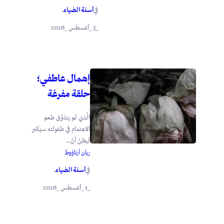
أسنة الضياء
في
.
_3 _أغسطس _2026
إهمال عاطفي؛
حلقة مفرغة
الَّذي لم يتذوَّق طعم
الاهتمام في طفولته سيكبر
ليظنَّ أنَّ...
ريان أرناؤوط
أسنة الضياء
في
.
_1 _أغسطس _2026