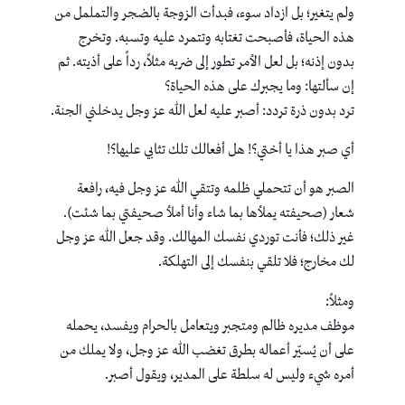
ولم يتغير؛ بل ازداد سوء، فبدأت الزوجة بالضجر والتململ من
هذه الحياة، فأصبحت تغتابه وتتمرد عليه وتسبه. وتخرج
بدون إذنه؛ بل لعل الأمر تطور إلى ضربه مثلاً، رداً على أذيته. ثم
إن سألتها: وما يجبرك على هذه الحياة؟
ترد بدون ذرة تردد: أصبر عليه لعل الله عز وجل يدخلني الجنة.
أي صبر هذا يا أختي؟! هل أفعالك تلك تثابي عليها؟!
الصبر هو أن تتحملي ظلمه وتتقي الله عز وجل فيه، رافعة
شعار (صحيفته يملأها بما شاء وأنا أملأ صحيفتي بما شئت).
غير ذلك؛ فأنت توردي نفسك المهالك. وقد جعل الله عز وجل
لك مخارج؛ فلا تلقي بنفسك إلى التهلكة.
ومثلاً:
موظف مديره ظالم ومتجبر ويتعامل بالحرام ويفسد، يحمله
على أن يُسيّر أعماله بطرق تغضب الله عز وجل، ولا يملك من
أمره شيء وليس له سلطة على المدير، ويقول أصبر.