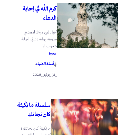
كرم الله في إجابة
الدعاء
أقول لربي دومًا: أدهشني
بطريقة إجابة دعائي، إجابةً
يتعجّب لها...
هجيرة
أسنة الضياء
في
.
_31 _يوليو _2026
سلسلة ما بَكَيتَهُ
كان نجاتك
ما بَكَيتَهُ كان نجاتك 1