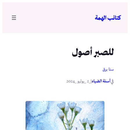
تخطى
إلى
كتائب الهمة
المحتوى
للصبر أصول
سنا برق
في
|
أسنة الضياء
_2 _يوليو _2024