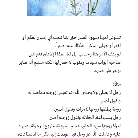
تشوش لدينا مفهوم الصبر حتى بتنا ننعت أي إذعان لظلم أو
لقهر أو لهوان -يمكن الفكاك منه- صبراً.
لم يقف الأمر هنا وحسب؛ بل لعل هذا الإذعان فتح على
صاحبه أبواب سيئات وذنوب لا حصر لها؛ لكنه مقتنع أنه صابر
يؤجر على صبره.
مثلاً:
رجل لا يصلي ولا يخشى الله؛ ثم تعيش زوجته مداھنة له
وتقول أصبر.
زوجة يطلقھا زوجها ٤ مرات وتقول أصبر.
رجل يسب لفظ الجلالة وتقول زوجته أصبر.
امرأة زوجها سيء الخلق، عديم المروءة، منزوع الرجولة، صبرت
عليه وعاملت الله عز وجل فيه، توددت إليه بكل ما استطاعت،