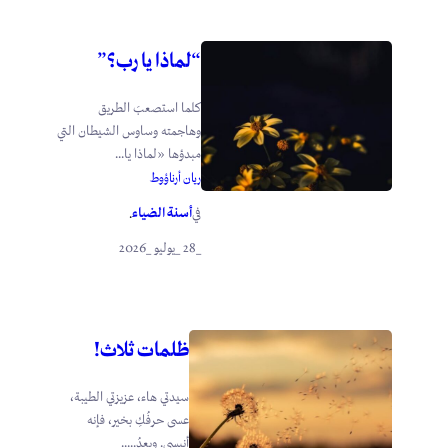
“لماذا يا رب؟”
كلما استصعبَ الطريق
وهاجمته وساوس الشيطان التي
مبدؤها «لماذا يا...
ريان أرناؤوط
أسنة الضياء
في
.
_28 _يوليو _2026
ظلمات ثلاث!
سيدتي هاء، عزيزتي الطيبة،
عسى حرفُكِ بخير، فإنه
أنيسي. وبعدُ.....