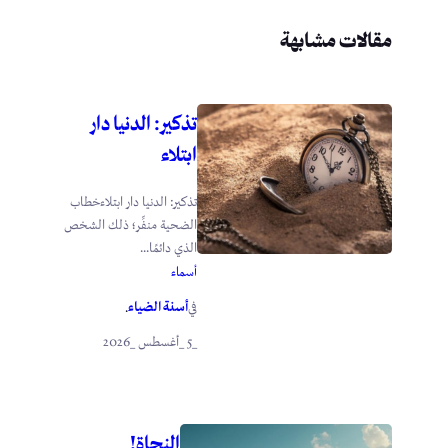
مقالات مشابهة
تذكير: الدنيا دار
ابتلاء
تذكير: الدنيا دار ابتلاءخطاب
الضحية منفِّر؛ ذلك الشخص
الذي دائمًا...
أسماء
أسنة الضياء
في
.
_5 _أغسطس _2026
النجاة!