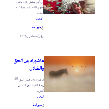
إلى أين نمضي حين يختل
ميزان الفطرة والتربية؟ لم
تعد...
التحرير
خير أمة
في
.
_4 _أغسطس _2026
عاشوراء بين الحق
والضلال
عاشوراء بين هدي النبي ﷺ
وبدع المبتدعين ١- هدي
النبي...
التحرير
خير أمة
في
.