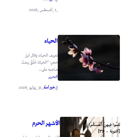
_1 _أغسطس _2026
الحياء
تعريف الحياء: وقال ابنُ
حَجَرٍ: “الحَياءُ: خُلُقٌ يبعَثُ
صاحِبَه على...
التحرير
خير أمة
_31 _يوليو _2026
في
.
الأشهر الحرم