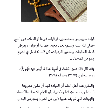
قراءة سورة يس بعدد معين، أو قراءة غيرها أو الصلاة على النبي
-صلى الله عليه وسلم- بعدد معين، جماعة أو فرادى، بغرض
قضاء الحاجات وتحقيق الرغبات، كل ذلك لا أصل في الشرع،
وهو من المحدثات.
وقد قال ﷺ: (مَنْ أَحْدَثَ فِي أَمْرِنَا هَذَا مَا لَيْسَ فِيهِ فَهُوَ رَدٌّ).
رواه البخاري (٢٦٩٧) ومسلم (١٧١٨)
والمقرر عند أهل العلم أن العبادة لابد أن تكون مشروعة
بأصلها ووصفها وزمانها ومكانها، وأن التزام الأعداد والكيفيات
والهيئات التي لم يقم عليها دليل من الشرع، يعتبر من البدع.