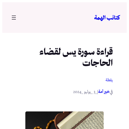
تخطى
إلى
كتائب الهمة
المحتوى
قراءة سورة يس لقضاء
الحاجات
يقظة
في
|
خير أمة
_3 _يوليو _2024