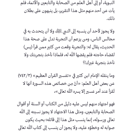
النبوية، أو إلى أهل العلم من الصحابة والتابعين والأئمة، فلم
يأت عن أحد منهم مثل هذا التقرير، بل ينبهون على بطلان
ذلك.
ولا يجوز لأحد أن ينسبه إلى النبي ﷺ، ولا أن يتحدث به في
مجالس الناس، ومن يزعم أن التجربة تدل على صحة هذا
الحديث، يقال له: والتجربة وقعت من كثير ممن قرأ (يس)
لقضاء حاجته فلم يقضها الله له، فلماذا نأخذ بتجربتك ولا
نأخذ بتجربة غيرك!؟
وما ينقله الإمام ابن كثير في «تفسير القرآن العظيم» (٣/‏٧٤٢)
عن بعض أهل العلم: «أنَّ مِن خصائص هذه السورة أنها لا
تُقرَأ عند أمر عسير إلا يسره الله تعالى»،
فهو اجتهاد منهم ليس عليه دليل من الكتاب أو السنة أو أقوال
الصحابة والتابعين، ومثل هذا الاجتهاد لا يجوز نسبته إلى الله
تعالى ورسوله، إنما ينسب مثل هذا إلى قائله؛ بحيث يكون
صوابه له وخطؤه عليه، ولا يجوز أن ينسب إلى كتاب الله تعالى