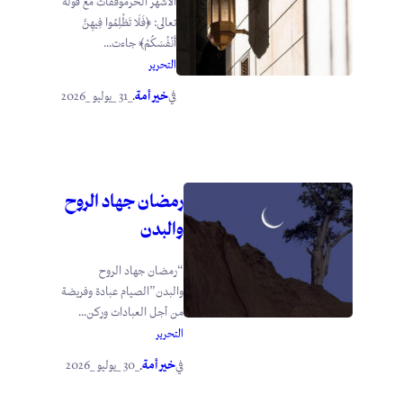
الأشهر الحرموقفات مع قوله
تعالى: ﴿فَلَا تَظْلِمُوا فِيهِنَّ
أَنْفُسَكُمْ﴾ جاءت...
التحرير
خير أمة
_31 _يوليو _2026
في
.
رمضان جهاد الروح
والبدن
“رمضان جهاد الروح
والبدن”الصيام عبادة وفريضة
من أجل العبادات وركن...
التحرير
خير أمة
_30 _يوليو _2026
في
.