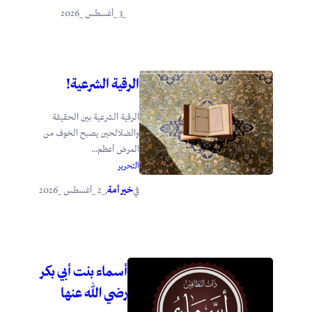
_3 _أغسطس _2026
الرقية الشرعية!
الرقية الشرعية بين الحقيقة
والضلالحين يصبح الخوف من
المرض أعظم...
التحرير
خير أمة
_2 _أغسطس _2026
في
.
أسماء بنت أبي بكر
رضي الله عنها