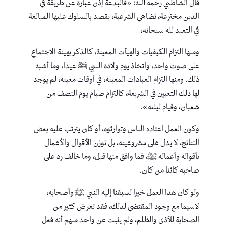
قال الشاطبي رحمه الله: «فالبدعة إذن عبارة عن طريقة في
الدين مخترعة، تضاهي الشرعية، يقصد بالسلوك عليها المبالغة
في التعبد لله سبحانه،
ومنها التزام الكيفيات والهيآت المعينة، كالذكر بهيئة الاجتماع
على صوت واحد، واتخاذ يوم ولادة النبي ﷺ عيدا، وما أشبه
ذلك. ومنها التزام العبادات المعينة، في أوقات معينة، لم يوجد
لها ذلك التعيين في الشريعة، كالتزام صيام يوم النصف من
شعبان، وقيام ليلته».
وكون العمل اعتاده الناس وتوارثوه، أو كان يترتب عليه بعض
النتائج، لا يدل على مشروعيته، بل توزن الأقوال والأعمال
بأقواله وأعماله ﷺ، فما وافق منها قبل، وما خالف رد على
صاحبه كائنا من كان.
ولو كان هذا العمل خيرا لسبقنا إليه النبي ﷺ وأصحابه،
لاسيما مع وجود المقتضي لذلك، فقد تعرض كثير من
الصحابة للأذى والظلم، ولم يثبت عن واحد منهم أنه فعل