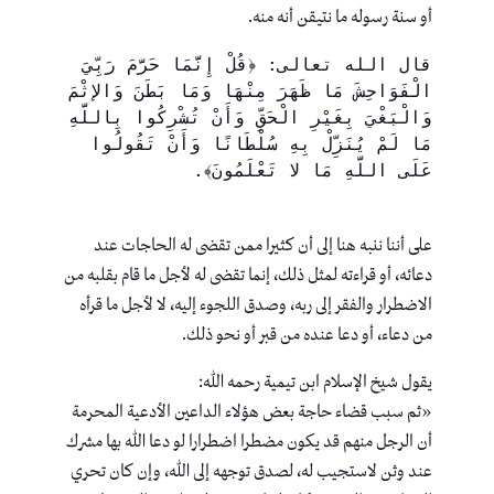
أو سنة رسوله ما نتيقن أنه منه.
قال الله تعالى: ﴿قُلْ إِنَّمَا حَرَّمَ رَبِّيَ 
الْفَوَاحِشَ مَا ظَهَرَ مِنْهَا وَمَا بَطَنَ وَالإثْمَ 
وَالْبَغْيَ بِغَيْرِ الْحَقِّ وَأَنْ تُشْرِكُوا بِاللَّهِ 
مَا لَمْ يُنَزِّلْ بِهِ سُلْطَانًا وَأَنْ تَقُولُوا 
عَلَى اللَّهِ مَا لا تَعْلَمُونَ﴾.
على أننا ننبه هنا إلى أن كثيرا ممن تقضى له الحاجات عند
دعائه، أو قراءته لمثل ذلك، إنما تقضى له لأجل ما قام بقلبه من
الاضطرار والفقر إلى ربه، وصدق اللجوء إليه، لا لأجل ما قرأه
من دعاء، أو دعا عنده من قبر أو نحو ذلك.
يقول شيخ الإسلام ابن تيمية رحمه الله:
«ثم سبب قضاء حاجة بعض هؤلاء الداعين الأدعية المحرمة
أن الرجل منهم قد يكون مضطرا اضطرارا لو دعا الله بها مشرك
عند وثن لاستجيب له، لصدق توجهه إلى الله، وإن كان تحري