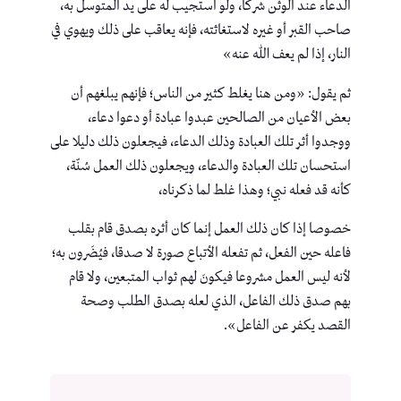
الدعاء عند الوثن شركا، ولو استجيب له على يد المتوسل به،
صاحب القبر أو غيره لاستغاثته، فإنه يعاقب على ذلك ويهوي في
النار، إذا لم يعف الله عنه»
ثم يقول: «ومن هنا يغلط كثير من الناس؛ فإنهم يبلغهم أن
بعض الأعيان من الصالحين عبدوا عبادة أو دعوا دعاء،
ووجدوا أثر تلك العبادة وذلك الدعاء، فيجعلون ذلك دليلا على
استحسان تلك العبادة والدعاء، ويجعلون ذلك العمل سُنّة،
كأنه قد فعله نبي؛ وهذا غلط لما ذكرناه،
خصوصا إذا كان ذلك العمل إنما كان أثره بصدق قام بقلب
فاعله حين الفعل، ثم تفعله الأتباع صورة لا صدقا، فيُضَرون به؛
لأنه ليس العمل مشروعا فيكونَ لهم ثواب المتبعين، ولا قام
بهم صدق ذلك الفاعل، الذي لعله بصدق الطلب وصحة
القصد يكفر عن الفاعل».