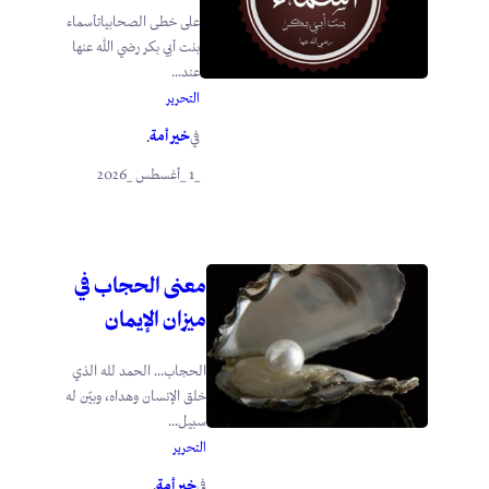
على خطى الصحابياتأسماء
بنت أبي بكر رضي الله عنها
عند...
التحرير
خير أمة
في
.
_1 _أغسطس _2026
معنى الحجاب في
ميزان الإيمان
الحجاب… الحمد لله الذي
خلق الإنسان وهداه، وبيّن له
سبيل...
التحرير
خير أمة
في
.