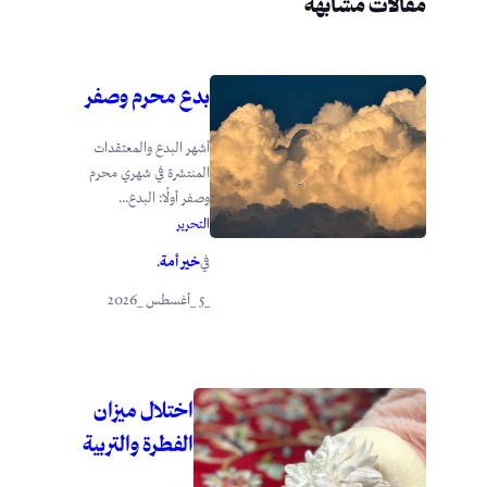
مقالات مشابهة
بدع محرم وصفر
أشهر البدع والمعتقدات
المنتشرة في شهري محرم
وصفر أولًا: البدع...
التحرير
خير أمة
في
.
_5 _أغسطس _2026
اختلال ميزان
الفطرة والتربية