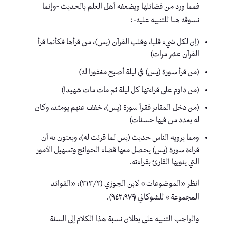
فمما ورد من فضائلها ويضعفه أهل العلم بالحديث -وإنما
نسوقه هنا للتنبيه عليه- :
(إن لكل شيء قلبا، وقلب القرآن (يس)، من قرأها فكأنما قرأ
القرآن عشر مرات)
(من قرأ سورة (يس) في ليلة أصبح مغفورا له)
(من داوم على قراءتها كل ليلة ثم مات مات شهيدا)
(من دخل المقابر فقرأ سورة (يس)، خفف عنهم يومئذ، وكان
له بعدد من فيها حسنات)
ومما يرويه الناس حديث (يس لما قرئت له)، ويعنون به أن
قراءة سورة (يس) يحصل معها قضاء الحوائج وتسهيل الأمور
التي ينويها القارئ بقراءته.
انظر «الموضوعات» لابن الجوزي (٢/‏٣١٣)، «الفوائد
المجموعة» للشوكاني (٩٤٢،٩٧٩).
والواجب التنبيه على بطلان نسبة هذا الكلام إلى السنة