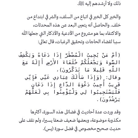
ذلك ولا أرشدهم إليه ﷺ.
والخير كل الخير في اتباع من السلف، والشر في ابتداع من
خلف. والحاصل أنه يتعين البعد عن هذه المحدثات،
والاكتفاء بما هو مشروع من الأدعية والأذكار التي جعلها الله
سببا لقضاء الحاجات وتحقيق الرغبات، قال تعالى:
(أَمْ مَنْ يُجِيبُ الْمُضْطَرَّ إِذَا دَعَاهُ وَيَكْشِفُ 
السُّوءَ وَيَجْعَلُكُمْ خُلَفَاءَ الأَرْضِ أَإِلَهٌ مَعَ 
اللَّهِ قَلِيلا مَا تَذَكَّرُونَ)،
وقال: (وَإِذَا سَأَلَكَ عِبَادِي عَنِّي فَإِنِّي 
قَرِيبٌ أُجِيبُ دَعْوَةَ الدَّاعِ إِذَا دَعَانِ 
فَلْيَسْتَجِيبُوا لِي وَلْيُؤْمِنُوا بِي لَعَلَّهُمْ 
يَرْشُدُونَ).
وقد وردت عدة أحاديث في فضائل هذه السورة، أكثرها
مكذوبة موضوعة، وبعضها ضعيف ضعفا يسيرا، ولم نقف على
حديث صحيح مخصوص في فضل سورة (يس).