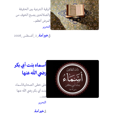
الرقية الشرعية بين الحقيقة
والضلالحين يصبح الخوف من
المرض أعظم...
التحرير
خير أمة
_2 _أغسطس _2026
في
.
أسماء بنت أبي بكر
رضي الله عنها
على خطى الصحابياتأسماء
بنت أبي بكر رضي الله عنها
عند...
التحرير
خير أمة
في
.