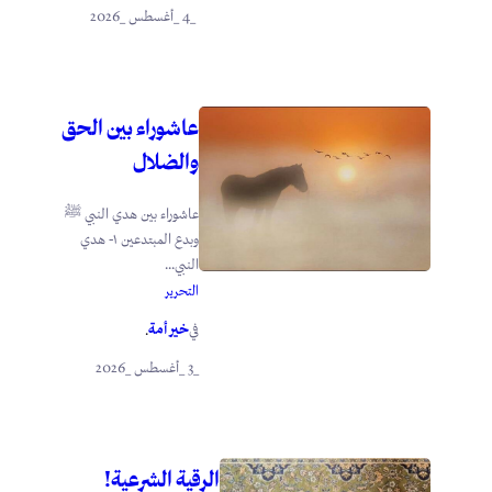
_4 _أغسطس _2026
عاشوراء بين الحق
والضلال
عاشوراء بين هدي النبي ﷺ
وبدع المبتدعين ١- هدي
النبي...
التحرير
خير أمة
في
.
_3 _أغسطس _2026
الرقية الشرعية!