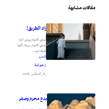
مقالات مشابهة
زاد الطريق!
تمضي الأعوام ويبقى الزاد
تمضي الأعوام سريعًا، كأنها
طرفة عين،...
التحرير
خير أمة
في
.
_6 _أغسطس _2026
بدع محرم وصفر