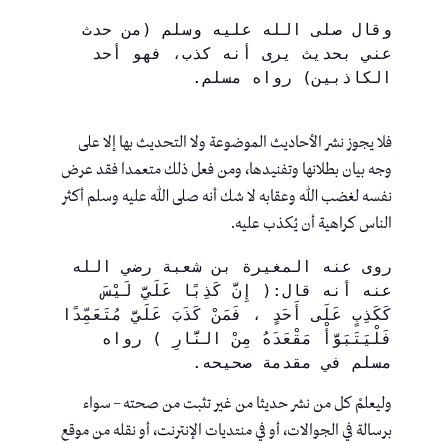
وقال صلى الله عليه وسلم (من حدث 
عني بحديث يرى أنه كذب، فهو أحد 
فلا يجوز نشر الأحاديث الموضوعة ولا التحديث بها إلا على
وجه بيان بطلانها وتفنيدها، ومن فعل ذلك متعمدا فقد عرض
نفسه لغضب الله وعقابه لا شك أنه صلى الله عليه وسلم أكثر
الناس كراهية أن يُكذب عليه.
روى عنه المغيرة بن شعبة رضي الله 
عنه أنه قال:( إِنَّ كَذِبًا عَلَيَّ لَيْسَ 
كَكَذِبٍ عَلَى أَحَدٍ ، فَمَنْ كَذَبَ عَلَيَّ مُتَعَمِّدًا 
فَلْيَتَبَوَّأْ مَقْعَدَهُ مِنْ النَّارِ ) رواه 
مسلم في مقدمة صحيحه.
وليعلمْ كل من نشر حديثا من غير تثبت من صحته – سواء
برسالة في الجوالات، أو في منتديات الإنترنت، أو نقله من موقع