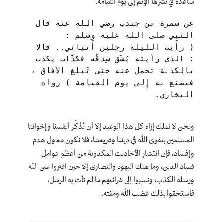
ساعده في نشرها الإثم إلى يوم القيامة.
عن سمرة بن جندب رضي الله عنه قال 
( رأَيت الليلة رجلين أَتياني.. قالا 
: الذي رأيته يُشَق شِدقُه فكذَّاب يكذب 
بالكذبة تحمل عنه حتى تَبلغ الآفاق ، 
فيصنع به إِلى يوم القيامة ) رواه 
ونحن لا نملك إزاء كل هذا الوعيد إلا أن نُذَكِّر أنفسنا وإخواننا
المسلمين بتقوى الله في ديننا وشريعتنا، فلا نكون معاول هدم
وإفساد، فإن انتشار الأحاديث المكذوبة من أعظم عوامل
فساد الدين، وما هلك اليهود والنصارى إلا حين افتروا على الله
ورسله الكذب، ونسبوا إلى شرائعهم ما لم تأت به الرسل،
فاستحقوا بذلك غضب الله ومقته.