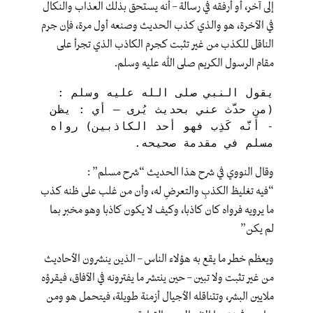
إلى آخر، أو أرفقه في رسالة – أنه يستحق بذلك العذاب والنكال
في الآخرة، هو والذي كذب الحديث وصنعه أول مرة، فإن جرم
الناقل للكذب من غير تثبت كجرم الكاذب الذي تجرأ على
مقام الرسول الكريم صلى الله عليه وسلم.
يقول النبي صلى الله عليه وسلم : 
(من حدَّث عني بحديث يُرى – أي : يظن 
- أَنَّه كَذِب فهو أحد الكاذبين) رواه 
مسلم في مقدمة صحيحه.
وقال النووي في شرح هذا الحديث “شرح مسلم” :
“فيه تغليظ الكذبِ والتعرضِ له، وأن من غلب على ظنه كذب
ما يرويه فرواه كان كاذبا، وكيف لا يكون كاذبا وهو مخبر بما
لم يكن”
ويعظم خطر ما يقع به هؤلاء الناس – الذين ينشرون الأحاديث
من غير تثبت ولا تبين – حين ينتشر ما يفترونه في الآفاق، فيقرؤه
ملايين البشر، وتتناقله الأجيال أزمنة طويلة، فيتحمل هو ومن