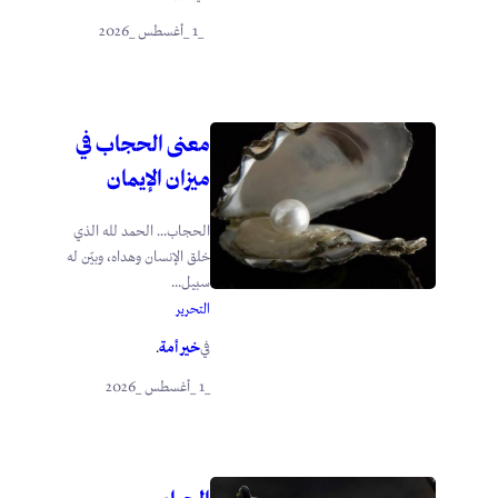
_1 _أغسطس _2026
معنى الحجاب في
ميزان الإيمان
الحجاب… الحمد لله الذي
خلق الإنسان وهداه، وبيّن له
سبيل...
التحرير
خير أمة
في
.
_1 _أغسطس _2026