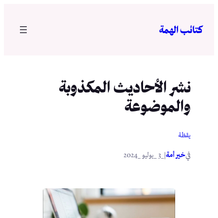
تخطى
إلى
كتائب الهمة
المحتوى
نشر الأحاديث المكذوبة
والموضوعة
يقظة
في
|
خير أمة
_3 _يوليو _2024