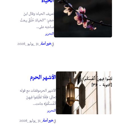
الحياء
تعريف الحياء: وقال ابنُ
حَجَرٍ: “الحَياءُ: خُلُقٌ يبعَثُ
صاحِبَه على...
التحرير
خير أمة
_31 _يوليو _2026
في
.
الأشهر الحرم
الأشهر الحرموقفات مع قوله
تعالى: ﴿فَلَا تَظْلِمُوا فِيهِنَّ
أَنْفُسَكُمْ﴾ جاءت...
التحرير
خير أمة
_31 _يوليو _2026
في
.