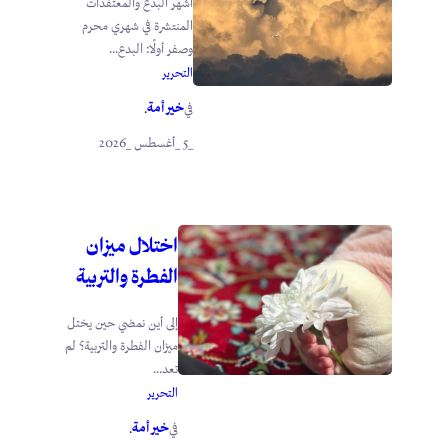
أشهر البدع والمعتقدات
المنتشرة في شهري محرم
وصفر أولًا: البدع...
التحرير
خير أمة
في
.
_5 _أغسطس _2026
اختلال ميزان
الفطرة والتربية
إلى أين نمضي حين يختل
ميزان الفطرة والتربية؟ لم
تعد...
التحرير
خير أمة
في
.