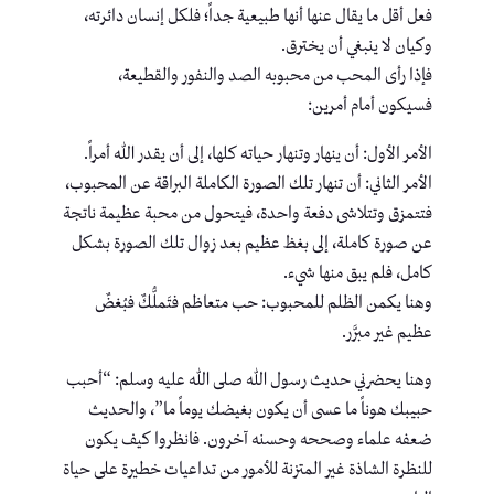
فعل أقل ما يقال عنها أنها طبيعية جداً؛ فلكل إنسان دائرته،
وكيان لا ينبغي أن يخترق.
فإذا رأى المحب من محبوبه الصد والنفور والقطيعة،
فسيكون أمام أمرين:
الأمر الأول: أن ينهار وتنهار حياته كلها، إلى أن يقدر الله أمراً.
الأمر الثاني: أن تنهار تلك الصورة الكاملة البراقة عن المحبوب،
فتتمزق وتتلاشى دفعة واحدة، فيتحول من محبة عظيمة ناتجة
عن صورة كاملة، إلى بغظ عظيم بعد زوال تلك الصورة بشكل
كامل، فلم يبق منها شيء.
وهنا يكمن الظلم للمحبوب: حب متعاظم فتَملُّكٌ فبُغضٌ
عظيم غير مبرَّر.
وهنا يحضرني حديث رسول الله صلى الله عليه وسلم: “أحبب
حبيبك هوناً ما عسى أن يكون بغيضك يوماً ما”، والحديث
ضعفه علماء وصححه وحسنه آخرون. فانظروا كيف يكون
للنظرة الشاذة غير المتزنة للأمور من تداعيات خطيرة على حياة