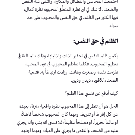
اجتمعت المحاسن والفضائل والمكارم، وانتفى عنه النقص
والضعف. لا شك في أن نظرة المتعلِّق لمحبوبه نظرة كمال،
فيها الكثير من الظلم، في حق النفس والمحبوب على حد
سواء.
الظلم في حق النفس:
يكمن ظلم النفس في تحقير الذات وتذليلها، وذلك بالمبالغة في
تعظيم المحبوب. فكلما تعاظم المحبوب في عين المحب،
تقزمت نفسه وصغرت وهانت، وزادت ارتباطاً به. فتبعية
الضعفاء للأقوياء ديدن ودين.
كيف أدفع عن نفسي هذا الظلم؟
الحل هو أن تنظر إلى هذا المحبوب نظرة واقعية متزنة، بعيدة
عن كل إفراط أو تفريط. ومهما كان المحبوب شخصاً فاضلاً،
أو عالماً نحريراً، أو مصلحاً عظيماً؛ فلا تنسى أنه بشر، وأنه يجري
عليه من الضعف والنقص ما يجري على العباد، ومهما اجتهد