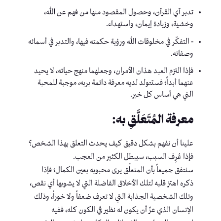
تدبر آي القرآن، وحصول المقصود منها من فهم عن الله،
وخشية، وزيادة إيمان، واستهداء.
‏- التفكّر في مخلوقات الله ورؤية حكمته فيها، والتدبر في أسمائه
وصفاته.
‏فإذا التزم العبد هذان الأمران، وجعلهما منهج حياته، لا يحيد
عنهما أبداً؛ فستتولد لديه معرفة دائمة بربه، موجبة للمحبة
التي هي أساس كل خير.
معرفة المُتَعَلَّقِ به:
علينا أن نفهم بشكل دقيق كيف يحدث التعلق بهذا الشخص؟
فإذا عُرِف السبب، سيبطل الكثير من العجب.
‏سنتفق جميعاً بأن المتعلِّق يرى محبوبه بعين الكمال؛ فإذا
ذكره اهتز قلبه لتلك الأخلاق الفاضلة التي لا يشوبها أي نقص،
وتلك الشخصية الجذابة التي لا تعرف ضعفاً ولا خوراً، وذلك
الإنسان الذي عزّ أن يكون له نظير في الكون كله، ففيه