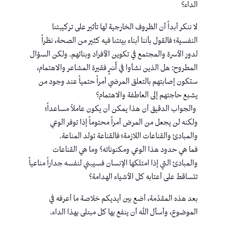
الداء؟
لا ننكر أبداً أن الظروف الخارجية لها تأثير على تركيبتنا
النفسية؛ فالقول بأننا أبناء بيئتنا فيه كثير من الصحة، نظراً
لدور الأسرة والمجتمع في تكوين الأفراد وبنائهم. ولكن السؤال
المطروح: هل الذين نشأوا في أُسَرٍ فقيرة المشاعر والاهتمام،
ستكون إصابتهم بالتعلق المرضي أمراً حتمياً عند وجود من
يشبع حاجتهم إلى العاطفة والاهتمام؟
‏ والجواب الدقيق أن هذا يمكن أن يكون عاملاً مساعداً؛
ولكنه لن يجعل من المرض أمراً محتوماً إذا توفر الوعي
والمبادئ والقناعات اللازمة؛ فالقناعة تولد المناعة.
فما هي حدود هذا الوعي ومكنوناته؟ وما هي القناعات
والمبادئ التي إذا امتلكها الإنسان فسيبني لنفسه جداراً مناعياً
تتساقط على أعتابه كل الأشياء الهدامة؟
بعد هذه المقدّمة، أضع بين أيديكم خلاصة ما أعرفه في
الموضوع، وأسأل الله أن ينفع بها كل مبتلى بهذا الداء.