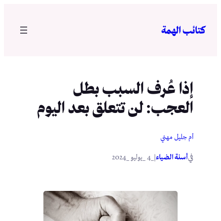
تخطى
إلى
كتائب الهمة
المحتوى
إذا عُرف السبب بطل
العجب: لن تتعلق بعد اليوم
أم جليل مهني
في
|
أسنة الضياء
_4 _يوليو _2024