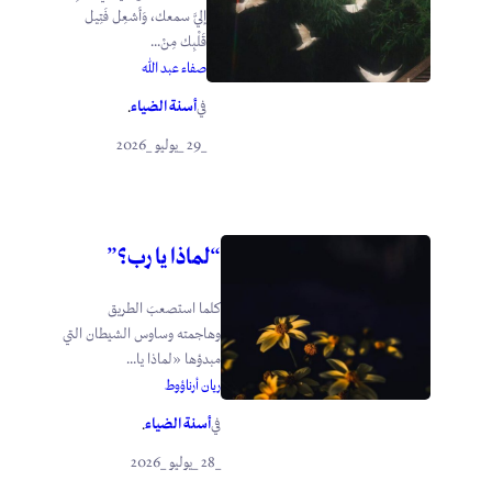
إليَّ سمعك، وَأَشعِل فَتِيل
قَلْبِك مِنْ...
صفاء عبد الله
أسنة الضياء
في
.
_29 _يوليو _2026
“لماذا يا رب؟”
كلما استصعبَ الطريق
وهاجمته وساوس الشيطان التي
مبدؤها «لماذا يا...
ريان أرناؤوط
أسنة الضياء
في
.
_28 _يوليو _2026