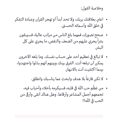
وخلاصة القول:
اعتنِ بعلاقتك بربك، ولا تحد أبداً أو تهجر القرآن وعبادة التفكر
في خلق الله وأسمائه الحسنى.
صحح تصورك، فمهما بلغ الناس من مراتب عالية، فسيبقون
بشراً يجري عليهم من الضعف والنقص، ما يجري على كل
البشر.
لا تبالغ في تعظيم أحد على حساب نفسك. وما بلغه الآخرون
يمكن أن تبلغه أنت. الفرق بينك وبينهم أنهم بذلوا واجتهدوا،
بينما اكتفيت أنت بالانبهار.
لا تكن فارغاً بلا هدف وابحث عما يناسبك وانطلق.
من عَظُمَ حب الله في قلبه، فسيكرمه بأخلاء وأحباب فيه،
تجمعهم أجمل المشاعر وأرقاها. وهل هناك أنقى وأرقى من
الحب في الله؟!