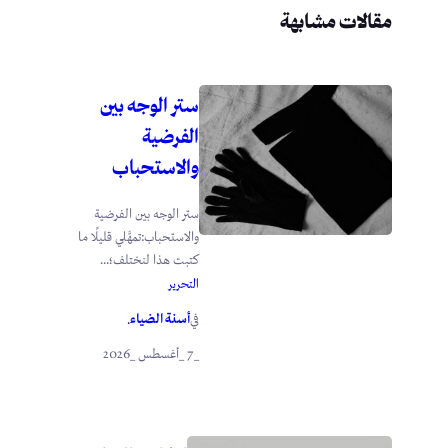
مقالات مشابهة
ستر الوجه بين
الفرضية
والاستحباب
ستر الوجه بين الفرضية
والاستحباب:تمهَّلي قليلًا ما
كتبت هذا لنختلف؛...
التحرير
أسنة الضياء
في
.
_7 _أغسطس _2026