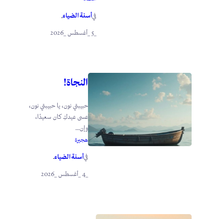
أسنة الضياء
في
.
_5 _أغسطس _2026
النجاة!
حبيبتي نون، يا حبيبتي نون،
عسى عيدكِ كان سعيدًا،
وإن...
هجيرة
أسنة الضياء
في
.
_4 _أغسطس _2026