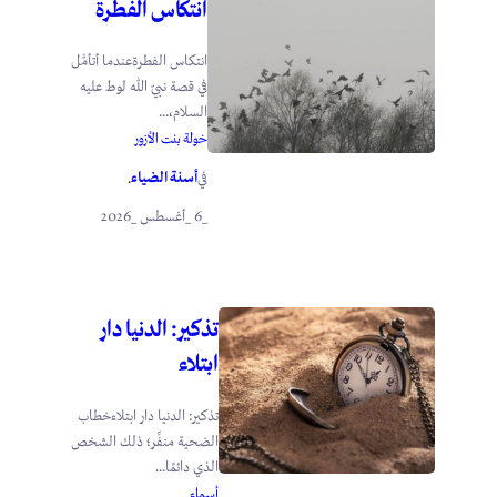
انتكاس الفطرة
انتكاس الفطرةعندما أتأمَّل
في قصة نبيّ الله لوط عليه
السلام،...
خولة بنت الأزور
أسنة الضياء
في
.
_6 _أغسطس _2026
تذكير: الدنيا دار
ابتلاء
تذكير: الدنيا دار ابتلاءخطاب
الضحية منفِّر؛ ذلك الشخص
الذي دائمًا...
أسماء