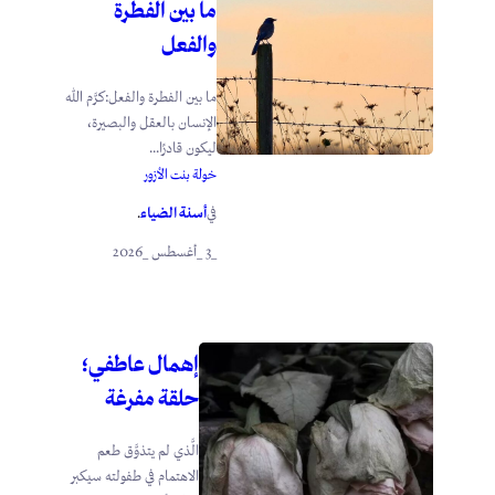
ما بين الفطرة
والفعل
ما بين الفطرة والفعل:كرَّم الله
الإنسان بالعقل والبصيرة،
ليكون قادرًا...
خولة بنت الأزور
أسنة الضياء
في
.
_3 _أغسطس _2026
إهمال عاطفي؛
حلقة مفرغة
الَّذي لم يتذوَّق طعم
الاهتمام في طفولته سيكبر