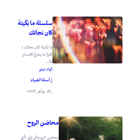
سلسلة ما بَكَيتَهُ
كان نجاتك
ما بَكَيتَهُ كان نجاتك 1
كثيرًا ما يجزعُ الإنسانُ
إذا...
إلهام مهني
أسنة الضياء
في
.
_30 _يوليو _2026
محاضن الروح
محاضن الروح!أي بُنَيّ، أَلْقِ