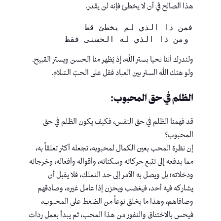
هذا الصالح في أن لا يخطئ فإنه لن يقدر.
فمن ذا الذي لم يخطئ قط
‏ ومن ذا الذي له الحسنى فقط
ولندرك أننا نحيا بستر الله، إذ يُظهر منا الحسن ويستر القبيح.
ولو هتك الله الستر بين العباد فقل على الحبّ السّلام.
الظلم في حق المحبوب:
قد فهمنا الظلم في حق النفس، فكيف يكون الظلم في حق
المحبوب؟
‏إن نظرة المحب بعين الكمال لمحبوبه، تجعله أكثر تعلقاً به،
مما يدفعه إلى تتبع حركاته وسكناته، وأقواله وأفعاله، وخرجاته
ودخلاته؛ بل ويصل به الأمر إلى حد التملك، فلا يقبل أن
يشاركه فيه أحد، فيغضب ويحزن إذا عامل غيره، وصادقهم
وصافاهم، وهذا ما يخلق نوعاً من الضغط على المحبوب،
فيحس بالاختناق والنفور من هذا المحب، ثم يبدأ بعمل ردات