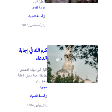
ليظنَّ أنَّ...
ريان أرناؤوط
أسنة الضياء
في
.
_1 _أغسطس _2026
كرم الله في إجابة
الدعاء
أقول لربي دومًا: أدهشني
بطريقة إجابة دعائي، إجابةً
يتعجّب لها...
هجيرة
أسنة الضياء
في
.
_31 _يوليو _2026