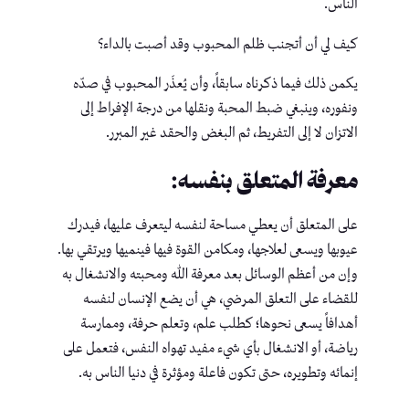
الناس.
كيف لي أن أتجنب ظلم المحبوب وقد أصبت بالداء؟
يكمن ذلك فيما ذكرناه سابقاً، وأن يُعذَر المحبوب في صدّه
ونفوره، وينبغي ضبط المحبة ونقلها من درجة الإفراط إلى
الاتزان لا إلى التفريط، ثم البغض والحقد غير المبرر.
معرفة المتعلق بنفسه:
على المتعلق أن يعطي مساحة لنفسه ليتعرف عليها، فيدرك
عيوبها ويسعى لعلاجها، ومكامن القوة فيها فينميها ويرتقي بها.
وإن من أعظم الوسائل بعد معرفة الله ومحبته والانشغال به
للقضاء على التعلق المرضي، هي أن يضع الإنسان لنفسه
أهدافاً يسعى نحوها؛ كطلب علم، وتعلم حرفة، وممارسة
رياضة، أو الانشغال بأي شيء مفيد تهواه النفس، فتعمل على
إنمائه وتطويره، حتى تكون فاعلة ومؤثرة في دنيا الناس به.