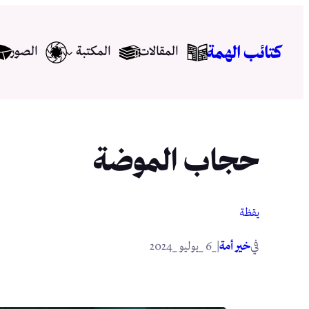
تخطى
إلى
كتائب الهمة
المقالات
المكتبة
الصور
المحتوى
حجاب الموضة
يقظة
في
|
خير أمة
_6 _يوليو _2024