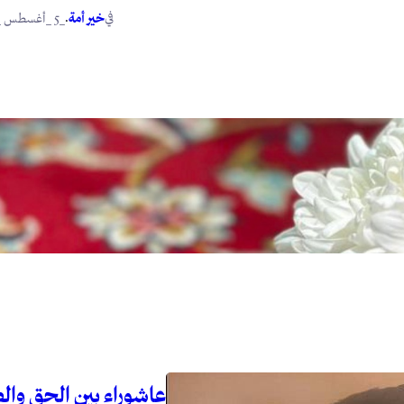
في
.
خير أمة
_5 _أغسطس _2026
عاشوراء بين الحق وال