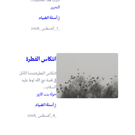
كتبت هذا لنختلف؛...
التحرير
أسنة الضياء
في
.
_7 _أغسطس _2026
انتكاس الفطرة
انتكاس الفطرةعندما أتأمَّل
في قصة نبيّ الله لوط عليه
السلام،...
خولة بنت الأزور
أسنة الضياء
في
.
_6 _أغسطس _2026