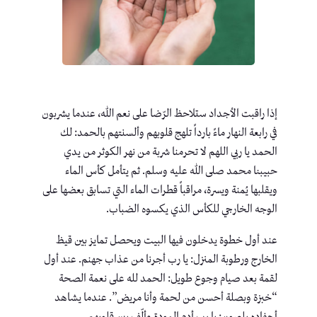
إذا راقبت الأجداد ستلاحظ الرّضا على نعم الله، عندما يشربون
في رابعة النهار ماءً بارداً تلهج قلوبهم وألسنتهم بالحمد: لك
الحمد يا ربي اللهم لا تحرمنا شربة من نهر الكوثر من يدي
حبيبنا محمد صلى الله عليه وسلم. ثم يتأمل كأس الماء
ويقلبها يُمنة ويسرة، مراقباً قطرات الماء التي تسابق بعضها على
الوجه الخارجي للكأس الذي يكسوه الضباب.
عند أول خطوة يدخلون فيها البيت ويحصل تمايز بين قيظ
الخارج ورطوبة المنزل: يا رب أجرنا من عذاب جهنم. عند أول
لقمة بعد صيام وجوع طويل: الحمد لله على نعمة الصحة
“خبزة وبصلة أحسن من لحمة وأنا مريض”. عندما يشاهد
أحفاده يلعبون: يا رب أدم المودة وألّف بين قلوبهم.