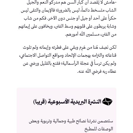
-هامش لا يُقصد أن كبار السن هم مدركو النعم والجيل
الشاب متسخط دائماً، ليس بالضرورة؛ فالإيمان والتقى ليس
حكراً على أحد أو جيل أو جنس دون الآخر. فكم من شاب
وشابة يربطون على قلوبهم وسط الفتن، ويخافون على إيمانهم
من الفتن، مسلمين الله أمورهم.
لكن نَصِف هُنا من هَرِم وبقي على فطرته وإيمانه ولم تلوث
قناعاته والتزامه بهجمات الإلحاد ومواقع التواصل الاجتماعي،
ولم يكن ترساً في عجلة الرأسمالية؛ فقنع بالقليل ورضي عن
عطاء ربه فرضي الله عنه.
النشرة البريدية الأسبوعية (قريبا)
ستتصمن نشرتنا نصائح طبية وجمالية وتربوية وبعض
الوصفات للمطبخ