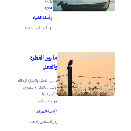
وإن...
هجيرة
أسنة الضياء
في
.
_4 _أغسطس _2026
ما بين الفطرة
والفعل
ما بين الفطرة والفعل:كرَّم الله
الإنسان بالعقل والبصيرة،
ليكون قادرًا...
خولة بنت الأزور
أسنة الضياء
في
.
_3 _أغسطس _2026