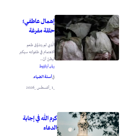
إهمال عاطفي؛
حلقة مفرغة
الَّذي لم يتذوَّق طعم
الاهتمام في طفولته سيكبر
ليظنَّ أنَّ...
ريان أرناؤوط
أسنة الضياء
في
.
_1 _أغسطس _2026
كرم الله في إجابة
الدعاء