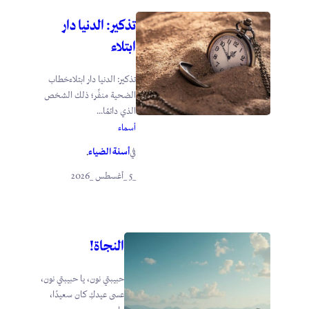
تذكير: الدنيا دار
ابتلاء
تذكير: الدنيا دار ابتلاءخطاب
الضحية منفِّر؛ ذلك الشخص
الذي دائمًا...
أسماء
أسنة الضياء
في
.
_5 _أغسطس _2026
النجاة!
حبيبتي نون، يا حبيبتي نون،
عسى عيدكِ كان سعيدًا،