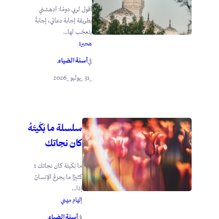
أقول لربي دومًا: أدهشني
بطريقة إجابة دعائي، إجابةً
يتعجّب لها...
هجيرة
أسنة الضياء
في
.
_31 _يوليو _2026
سلسلة ما بَكَيتَهُ
كان نجاتك
ما بَكَيتَهُ كان نجاتك 1
كثيرًا ما يجزعُ الإنسانُ
إذا...
إلهام مهني
أسنة الضياء
في
.