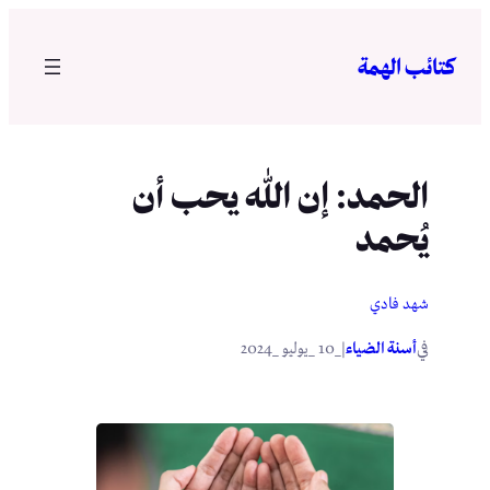
تخطى
إلى
كتائب الهمة
المحتوى
الحمد: إن الله يحب أن
يُحمد
شهد فادي
في
|
أسنة الضياء
_10 _يوليو _2024