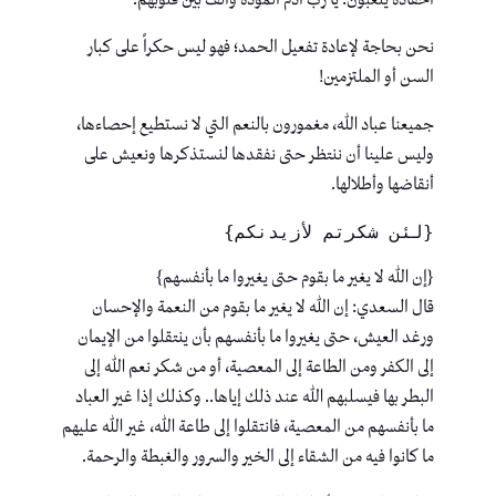
نحن بحاجة لإعادة تفعيل الحمد؛ فهو ليس حكراً على كبار
السن أو الملتزمين!
جميعنا عباد الله، مغمورون بالنعم التي لا نستطيع إحصاءها،
وليس علينا أن ننتظر حتى نفقدها لنستذكرها ونعيش على
أنقاضها وأطلالها.
{لئن شكرتم لأزيدنكم}
{إن الله لا يغير ما بقوم حتى يغيروا ما بأنفسهم}
قال السعدي: إن الله لا يغير ما بقوم من النعمة والإحسان
ورغد العيش، حتى يغيروا ما بأنفسهم بأن ينتقلوا من الإيمان
إلى الكفر ومن الطاعة إلى المعصية، أو من شكر نعم الله إلى
البطر بها فيسلبهم الله عند ذلك إياها.. وكذلك إذا غير العباد
ما بأنفسهم من المعصية، فانتقلوا إلى طاعة الله، غير الله عليهم
ما كانوا فيه من الشقاء إلى الخير والسرور والغبطة والرحمة.