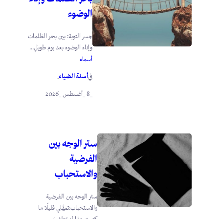
الوضوء
جسر التوبة: بين بحر الظلمات
وإناء الوضوء بعد يوم طويلٍ...
أسماء
أسنة الضياء
في
.
_8 _أغسطس _2026
ستر الوجه بين
الفرضية
والاستحباب
ستر الوجه بين الفرضية
والاستحباب:تمهَّلي قليلًا ما