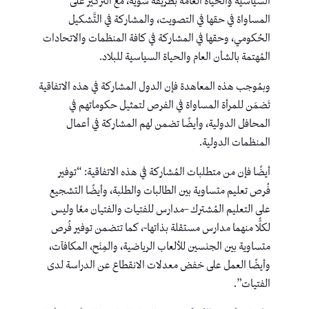
السياسية والحياة العامة بطريقة سَويَّة، مع التركيز على
المساواة في حقها في التصويت، والمشاركة في التَّشكيل
الحُكومي، وحقها في المشاركة في كافة المنظمات والاتحادات
المُهتمة بالشأن العام والحياة السياسية للبلاد.
وبمُوجب هذه المعاهدة فإن الدول المشاركة في هذه الاتفاقية
تَضمَن للمرأة المساواة في الفرص لتمثيل حكوماتهم في
المحافل الدولية، وأيضًا تضمن لهم المشاركة في أعمال
المنظمات الدولية.
أيضًا فإن من متطلبات المُشاركة في هذه الاتفاقية: “توفير
فُرص تعليم متساوية بين الطالبات والطلبة، وأيضًا التشجيع
على التعليم المُشترك –مدارس للفتيات والفتيان معًا وليس
لكلًّا منهما مدارس مستقلة بذاتها-، كما تتضمن توفير فُرص
متساوية بين الجنسين للألعاب الرياضية، والمِنَح، المكافآت،
وأيضًا العمل على خفض معدلات الانقطاع عن الدراسة لدى
الفتيات”.