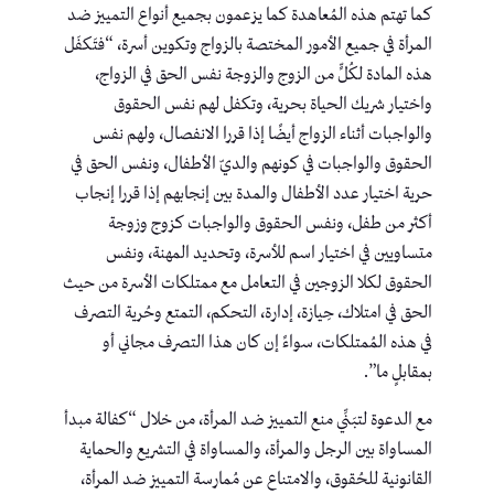
كما تهتم هذه المُعاهدة كما يزعمون بجميع أنواع التمييز ضد
المرأة في جميع الأمور المختصة بالزواج وتكوين أسرة، “فتَكفَل
هذه المادة لكُلٍّ من الزوج والزوجة نفس الحق في الزواج،
واختيار شريك الحياة بحرية، وتكفل لهم نفس الحقوق
والواجبات أثناء الزواج أيضًا إذا قررا الانفصال، ولهم نفس
الحقوق والواجبات في كونهم والديّ الأطفال، ونفس الحق في
حرية اختيار عدد الأطفال والمدة بين إنجابهم إذا قررا إنجاب
أكثر من طفل، ونفس الحقوق والواجبات كزوج وزوجة
متساويين في اختيار اسم للأسرة، وتحديد المهنة، ونفس
الحقوق لكلا الزوجين في التعامل مع ممتلكات الأسرة من حيث
الحق في امتلاك، حِيازة، إدارة، التحكم، التمتع وحُرية التصرف
في هذه المُمتلكات، سواءً إن كان هذا التصرف مجاني أو
بمقابلٍ ما”.
مع الدعوة لتبَنِّي منع التمييز ضد المرأة، من خلال “كفالة مبدأ
المساواة بين الرجل والمرأة، والمساواة في التشريع والحماية
القانونية للحُقوق، والامتناع عن مُمارسة التمييز ضد المرأة،