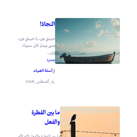
النجاة!
حبيبتي نون، يا حبيبتي نون،
عسى عيدكِ كان سعيدًا،
وإن...
هجيرة
أسنة الضياء
في
.
_4 _أغسطس _2026
ما بين الفطرة
والفعل
ما بين الفطرة والفعل:كرَّم الله