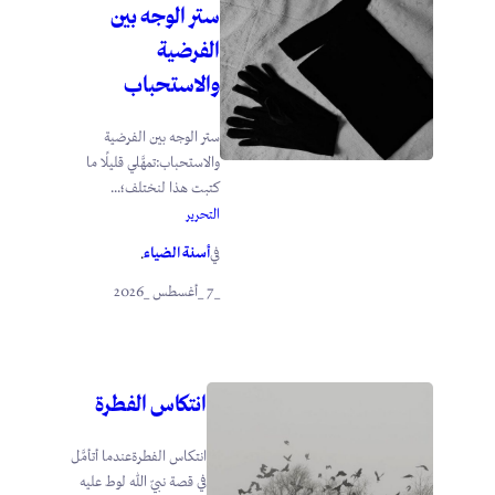
ستر الوجه بين
الفرضية
والاستحباب
ستر الوجه بين الفرضية
والاستحباب:تمهَّلي قليلًا ما
كتبت هذا لنختلف؛...
التحرير
أسنة الضياء
في
.
_7 _أغسطس _2026
انتكاس الفطرة
انتكاس الفطرةعندما أتأمَّل
في قصة نبيّ الله لوط عليه