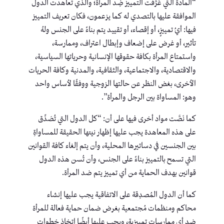
“المادة التي عَرَّفَت التمييز ضِد المرأة؛ والذي تعاهدت الدول
الموافقة عليها بالتصدي له كما يزعمون، فكان تعريف التمييز
فيها: أيُ تمييزٍ، أو إقصاء، أو تقييد يتم بناءً على الجنس ولهُ
تأثير، أو غرض على إضعاف وإبطال اعتراف، وممارسة،
واستمتاع المرأة بكافة حقوقها الإنسانية وحرياتها السياسية،
والاقتصادية، والاجتماعية، والثقافية، والمدنية وكافة الحريات
الأخرى، بغض النظر عن حالتها الزوجية ووفقًا لأساس واحد
وهو: المساواة بين الرجل والمرأة”.
كما نَصَّت مواد أخرى فيها على أن: “كل الدول التي تُصَدِّق
على هذه المعاهدة يجب عليها إظهار نيتها الحقيقة للمساواةِ
بين الجنسين في دساتيرها المحلية، وأن يتم إلغاء كافة القوانين
التي تسمح بالتمييز بناءً على الجنس، وأن تُسن هذه الدول
قوانين بهدف الحماية من أي تمييز يتم ضد المرأة.
كما أن الدول المُصدِقة على الاتفاقية يجب عليها إنشاء
محاكم ومنظمات مُجتمعية بغرض ضمان حماية فعالة للمرأة
ضد أي ممارسات تمييزية، ويجب عليها أيضًا اتخاذ خطوات