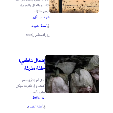
الإنسان بالعقل والبصيرة،
ليكون قادرًا...
خولة بنت الأزور
أسنة الضياء
في
.
_3 _أغسطس _2026
إهمال عاطفي؛
حلقة مفرغة
الَّذي لم يتذوَّق طعم
الاهتمام في طفولته سيكبر
ليظنَّ أنَّ...
ريان أرناؤوط
أسنة الضياء
في
.