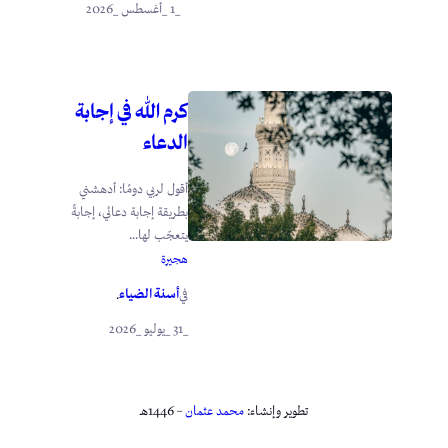
_1 _أغسطس _2026
كرم الله في إجابة
الدعاء
أقول لربي دومًا: أدهشني
بطريقة إجابة دعائي، إجابةً
يتعجّب لها...
هجيرة
أسنة الضياء
في
.
_31 _يوليو _2026
تطوير وإنشاء:
محمد عثمان
– 1446هـ