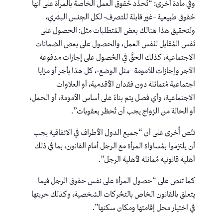
وفي مادة أخرى: “تُحدِّد حُقوق العمل الخاصة بالمرأة على أنها
حُقوق طبيعية –غير قابلة للتصرف- لكل الجِنس البشري،
ولتحقيق هذا هنالك بعض المُتطلبات مثل: الحصول على
نَفس المُقابل لنَفس العمل، والحصول على بعض الضمانات
الاجتماعية، كذلك الحقُّ في الحُصول على إجازات مدفوعة
الأجر وإجازات للأمومة –مثل الوضع-، كل هذا بأجر أو مزايا
اجتماعية مُتماثلة دون فقدان الأقدمية، أو العلاوات
الاجتماعية، وأي فصل يتم بناءً على أساس الأمومة، أو الحمل،
أو الحالة من الزواج يجب أن تُحظر بعقوبات”.
تنُص أُخرى على أن “جميع الدول الأطراف في الاتفاقية يجب
أن يلتزموا بمُساواة المرأة مع الرجل أمام القانون، بما في ذلك
أهلية قانونية مُماثلة لأهلية الرجل”.
كما تنص على “حصول المرأة على نفس حقوق الرجل فيما
يتعلق بالقانون الخاص بالتحُركات الشخصية، وكذلك حريتها
في اختيار محل إقامتها ومكان سكنها”.