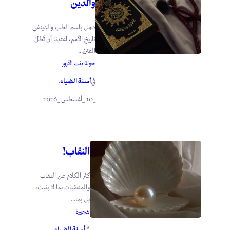
والدين
دجل باسم الطب والدينفي
تاريخ الأمم، اعتدنا أن تُطلَّ
الفتنُ...
خولة بنت الأزور
أسنة الضياء
في
.
_10 _أغسطس _2026
النقاب!
كثر الكلام عن النقاب
والمنتقبات بما لا يثبت،
بل بما...
هجيرة
أسنة الضياء
في
.