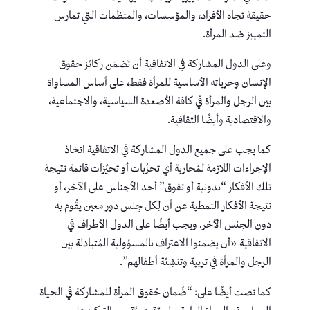
حقيقة تجاه الأفراد، والمؤسسات، والمنظمات التي تمارس
التمييز ضد المرأة.
وعلى الدول المشاركة في الاتفاقية أن تَضمَن ركائز حقوق
الإنسان وحرياته الأساسية للمرأة فقط، على أساس المساواة
بين الرجل والمرأة في كافة الأصعدة السياسية، والاجتماعية،
والاقتصادية وأيضًا الثقافية.
كما يجب على جميع الدول المشاركة في الاتفاقية اتخاذ
الإجراءات اللازمة لمُحاربة أي تحزُبات أو تحيُزات قائمة نتيجة
تلك الأفكار “بدونية أو تفوق” أحد الأجناس على الآخر، أو
نتيجة الأفكار النمطية عن أن لِكل جِنس دور معين يقُوم به
دون الجِنس الآخر. ويجب أيضًا على الدول الأطراف في
الاتفاقية «أن يضمنوا الاعتراف بالمسؤولية المُتبادلة بين
الرجل والمرأة في تربية وتنشِئة أطفالهم”.
كما نصت أيضًا على: “ضَمان حُقوق المرأة للمشاركة في الحياة