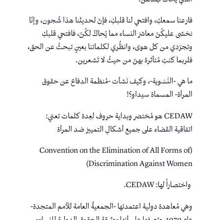
فارعنا سمعكِ، وافتحي لنا قلبكِ، فإنّ لحديثنا هذا شُجون، وإنّا
نخشى عليكُنّ معاشرَ النساء مما يُحاكُ لكُنّ، فافتحي قلبكِ
وتجرّدي من كل هوى، وانظُري لكلماتنا بعينٍ تبحثُ عن الحق،
فلربما كنتِ مُتأثرة بهنّ من حيثُ لا تَشعرين.
ما هي -النَسَوية-، وكيف نَشأت -مُنظمة الدفاع عن حقوق
المرأة- المسماة سيداو؟!
CEDAW هو مُختصر وبداية حروف لعِدة كلمات تعني:
اتفاقية القضاء على جميع أشكالِ التمييز ضد المرأة
(Convention on the Elimination of All Forms of
Discrimination Against Women)
واختصاراً لها: CEDAW.
وهي مُعاهدة دولية اعتمدتها -الجمعيةُ العامة للأمم المتحِدة-
عام 1979، وتصِفها على أنها -وثيقة الحقوق الدولية للنساء-.