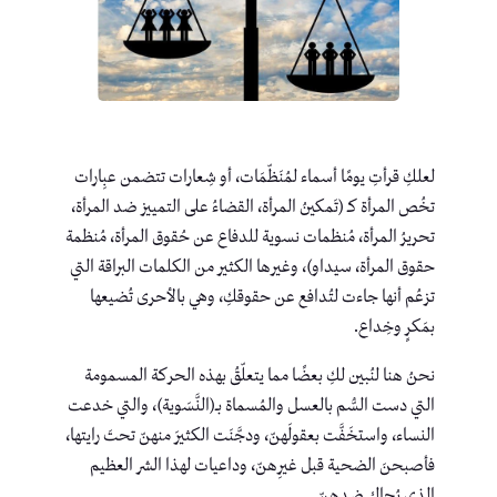
لعلكِ قرأتِ يومًا أسماء لمُنَظّمَات، أو شِعارات تتضمن عبِارات
تخُص المرأة كـ (تَمكينُ المرأة، القضاءُ على التمييز ضد المرأة،
تحريرُ المرأة، مُنظمات نسوية للدفاع عن حُقوق المرأة، مُنظمة
حقوق المرأة، سيداو)، وغيرها الكثير من الكلمات البراقة التي
تزعُم أنها جاءت لتُدافع عن حقوقكِ، وهي بالأحرى تُضيعها
بمَكرٍ وخِداع.
نحنُ هنا لنُبين لكِ بعضًا مما يتعلّقُ بهذه الحركة المسمومة
التي دست السُّم بالعسل والمُسماة بــ(النَّسَوية)، والتي خدعت
النساء، واستخَفَّت بعقولَهنّ، ودجَّنَت الكثيرَ منهنّ تحتَ رايتها،
فأصبحنَ الضحية قبل غيرِهنّ، وداعيات لهذا الشر العظيم
الذي يُحاك ضِدهنّ.