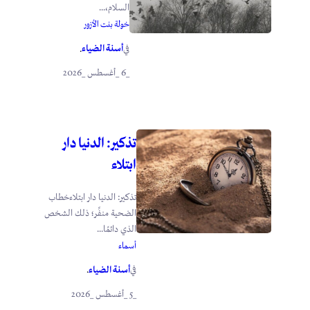
السلام،...
خولة بنت الأزور
أسنة الضياء
في
.
_6 _أغسطس _2026
تذكير: الدنيا دار
ابتلاء
تذكير: الدنيا دار ابتلاءخطاب
الضحية منفِّر؛ ذلك الشخص
الذي دائمًا...
أسماء
أسنة الضياء
في
.
_5 _أغسطس _2026