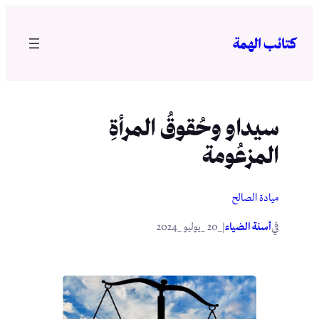
تخطى
إلى
كتائب الهمة
المحتوى
سيداو وحُقوقُ المرأةِ
المزعُومة
ميادة الصالح
في
|
أسنة الضياء
_20 _يوليو _2024