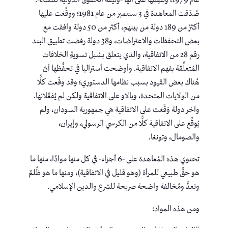
صُدّقت المعاهدة في 3 سبتمبر من عام 1981؛ ووقَّعَت عليها
أكثرُ من 189 دولة من بينهم، أكثر من 50 دولة وافقت مع
بعض التحفظات والاعتراضات، و38 دولة رفضت تطبيق البند
رقم 28 من الاتفاقية، والذي يتعلق بسُبل تسويةِ الخلافات
المُتعلِّقة بفهم الاتفاقية. وأوضحت أستراليا في تحفُّظها أنّ
هُناك بعض القيود بسبب نظامها الدستوري؛ وقد وقّعت كلًّا
من الولايات المتحدة، وبالاو على الاتفاقية ولكن لم يُفعِّلانها.
وآخر دولة وَقّعَت على الاتفاقية هي جمهورية السودان، ولم
يُوقِّع على الاتفاقية كلًّا من الكرسي الرسولي، وإيران،
والصومال، وتونغا.
تحتوي هذه المُعاهدة على -6 أجزاء- في كل منها موادًا، منها ما
هو حقٌّ طبيعي للمرأة (وهو قليل في الاتفاقية)، ومنها ما هو ظُلمٌ
وتعدٍّ ومُخالفة واضحة صريحة للشرع والدين الإسلامي.
ومن هذه المواد: