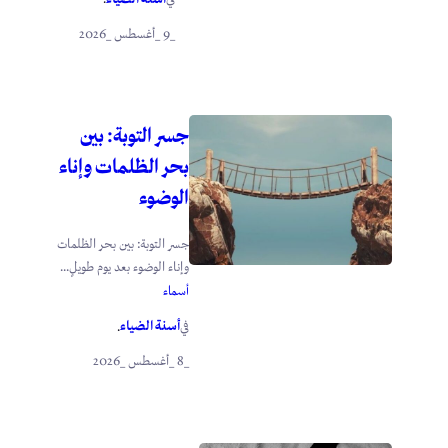
_9 _أغسطس _2026
جسر التوبة: بين
بحر الظلمات وإناء
الوضوء
جسر التوبة: بين بحر الظلمات
وإناء الوضوء بعد يوم طويلٍ...
أسماء
أسنة الضياء
في
.
_8 _أغسطس _2026