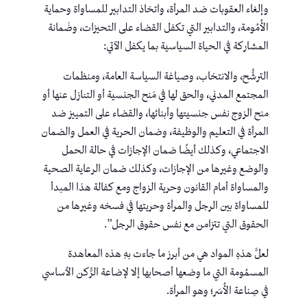
وإلغاء العقوبات ضد المرأة، واتخاذ التدابير للمساواة وحماية
الأُمُومة، والتدابير التي تكفل القضاء على التحيزات، وضَمانة
المشاركة في الحياة السياسية بما يكفل الآتي:
الترشُّح، والانتخاب، وصياغة السياسة العامة، ومنظمات
المجتمع المدني، والحق لها في مَنح الجنسية أو التنازل عنها أو
منح الزوج نفس جنسيتها وأبنائها، والقضاء على التمييز ضد
المرأة في التعليم والوظيفة، وضمان الحرية في العمل والضمان
الاجتماعي، وكذلك أيضًا ضمان الإجازات في حالة الحمل
والوضع وغيرها من الإجازات، وكذلك ضمان الرعاية الصحية
والمساواة أمام القانون وحرية الزواج ومع كفالة هذا المبدأ
للمساواة بين الرجل والمرأة وحريتها في فسخه وغيرها من
الحقوق التي تتزامن مع نفس حقوق الرجل”.
لعلَّ هذهِ المواد هي من أبرز ما جاءت بهِ هذه المعاهدة
المسمُومة التي ما وضعها أصحابها إلا لإضاعة الرُّكن الأساسي
في صِناعة الأُسَر؛ وهو المرأة.