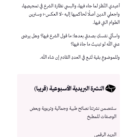
أعيدي النَّظرَ لما جاء فيها، والبسي نظارة الشرع في تمحِيصِها،
واجعلي الدينَ أصلًا تُحاكميها إليه -لا العكس-؛ وسترين
الطوام التي فيها.
واسألي نفسكِ بصدقٍ بعدها: ما قول الشرع فيها؟ وهل يرضى
عني الله لو تبنيتُ ما جاءَ فيها؟
وللموضوعِ بقية تُتبع في العددِ القادم إن شاء الله.
النشرة البريدية الأسبوعية (قريبا)
ستتصمن نشرتنا نصائح طبية وجمالية وتربوية وبعض
الوصفات للمطبخ
البريد الرقمي