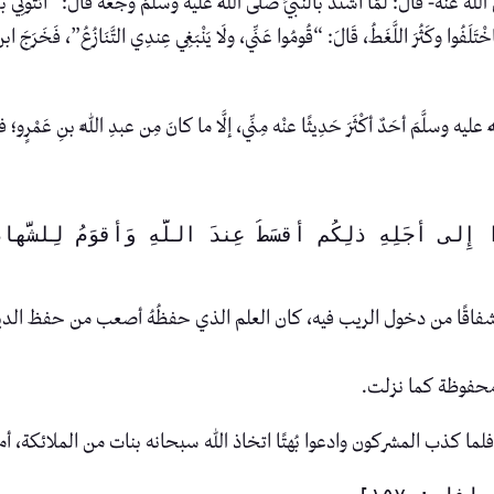
َا اشْتَدَّ بالنبيِّ صَلَّى اللهُ عليه وسلَّمَ وجَعُهُ قَالَ: “ائْتُونِي بكِتَابٍ أكْتُب
تَلَفُوا وكَثُرَ اللَّغَطُ، قَالَ: “قُومُوا عَنِّي، ولَا يَنْبَغِي عِندِي التَّنَازُعُ”، فَخَرَجَ ابنُ ع
َّمَ أحَدٌ أكْثَرَ حَدِيثًا عنْه مِنِّي، إلَّا ما كانَ مِن عبدِ اللَّهِ بنِ عَمْرٍو؛ فإنّ
، وإشفاقًا من دخول الريب فيه، كان العلم الذي حفظُهُ أصعب من حفظ الدين
 محفوظة كما نزلت.
ا كذب المشركون وادعوا بُهتًا اتخاذ الله سبحانه بنات من الملائكة، أمر