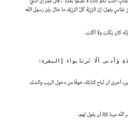
ْ لَكُمْ كِتَابًا لا تَضِلُّوا بَعْدَهُ”، قَالَ عُمَرُ إنَّ النبيَّ
َبَّاسٍ يقولُ: إنَّ الرَّزِيَّةَ كُلَّ الرَّزِيَّةِ، ما حَالَ بيْنَ رَسولِ اللَّهِ
َه كانَ يَكْتُبُ ولَا أكْتُبُ.
﴿وَلا تَسأَموا أَن تَكتُبوهُ صَغيرًا أَو كَبيرًا إِلى أَجَلِهِ ذلِكُم أَقسَطُ عِندَ اللَّهِ وَأَقوَمُ لِلشَّهادَةِ وَأَدنى أَلّا تَرتابوا﴾ [البقرة: 
، أحرى أن تُباح كتابَتُهُ، خوفًا من دخول الريب والشك
 الله نبينا ﷺ أن يقول لهم،