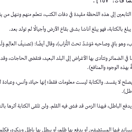
ن التابعين إلى هذه اللحظة مقيدة في دفات الكتب، نتعلم منهم وننهل من ي
بلغ بالكتابة، فهو يبلغ أناسًا بشتى بقاع الأرض وأجيالًا لم تولد بعد.
وهو باقٍ وصاحبه مُوَسَّدٌ تحتَ التُّراب)، وقال أيضًا: (تصنيفُ العالِمِ وَلَدُهُ 
ا في الضمائر وتتأدى بها الأغراض إلى البلد البعيد، فتقضى الحاجات، وقد دف
 بهذه الوجوه والمنافع).
صلح لا يفسد. والكتابة ليست معلومات فقط؛ إنها حياة، وأنس، وعبادة لل
اطل).
يدفع الباطل، فبهذا الزمن قد فشى فيه القلم. ولن تلقى الكتابة أثرها بال
ساند فيها المستضفين أو يدفع بها ظلم، أو يبطل بها باطل وينكره، فكلم