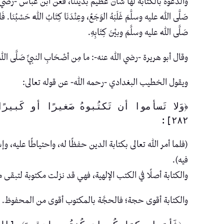
والدعوة بالكتابة لها شان عظيم بديننا، فعن ابن عباس -رضي الله عنه- قال: لَمّ
صَلَّى اللهُ عليه وسلَّمَ غَلَبَهُ الوَجَعُ، وعِنْدَنَا كِتَابُ اللَّهِ حَسْبُنَا. فَاخْ
صَلَّى اللهُ عليه وسلَّمَ وبيْنَ كِتَابِهِ.
وقال أبو هريرة -رضي الله عنه-: ما مِن أصْحَابِ النبيِّ صَلَّى اللهُ عليه وسل
ويقول الخطيب البغدادي -رحمه الله- عن قوله تعالى:
٢٨٢]: 
(فلما أمر الله تعالى بكتابة الدين حفظًا له، واحتياطًا عليه
فيه).
والكتابة أصلًا في الكتب الإلهية، فهي قد نزلت مكتوبة لتبقى
والكتابة أقوى حجة؛ فالحجَّة بالمكتوب أقوى من المحفوظ. فلم