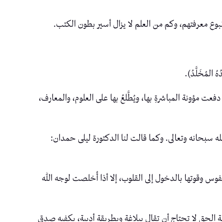
نبوع معرفتهم، وكم من العلم لا يزال أسير بطون الكتب.
المُخَلَّدُ).
عت مؤونة المباشرةِ بها، ويُطَّلعُ بها على العلوم، والمعارف،
ه سبحانه وتعالى. وكما قالت لنا الدكتورة ليلى حمدان:
نفوس وقوتها بالدخول إلى القلوب، إلا أذا أُخلصت لوجه الله
ة الحق لا تحتاج أن تقال ببلاغة وبطريقة أدبية، يكفيه صدق