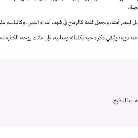
جنة.
بل لينصر أمته، ويجعل قلمه كالرماح في قلوب أعداء الدين، وكالبلسم عل
عنه ذويه؛ وتُبقي ذكراه حية بكلماته ومعانيه، فإن ماتت روحه؛ الكتابة تح
فات للمطبخ