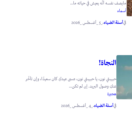
مايصف نفسه أنَّه يعيش في حياته ما…
أسماء
في
.
أسنة الضياء
_5 _أغسطس _2026
النجاة!
حبيبتي نون، يا حبيبتي نون، عسى عيدكِ كان سعيدًا، وإن تأخَّر
عنكِ وصول البريد. إن لم تكن…
هجيرة
في
.
أسنة الضياء
_4 _أغسطس _2026