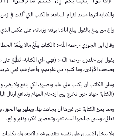
 ﴿فَأتوا بِكِتابِكُم إِن كُنتُم صادِقينَ﴾ [الصافات: ١٥٧].
والكتابة اثرها ممتد لقيام الساعة، فالكتب التي أُلفت في زم
وإنَّ من يبلغ بالقول يبلغ أناسًا بوقته وزمانه، على عكس الذي ي
وقال ابن الجوزي -رحمه الله-: (الكتابُ يبلُغُ مالا يبلُغُهُ الخطاب، 
يقول ابن خلدون -رحمه الله-: (فهي -أي الكتابة- تَطَّلِعُ على م
وصحف الأوَّلين، وما كتبوه من علومهم، وأخبارهم، فهي شريفةٌ
وعلى الكاتب أن يكتب على علم وبصيرة، لكي ينفع ولا يضر، وي
(الكتابة جهاد حين تخرج بين ازدحام المهام وتدافع أرتال الب
ومما يميز الكتابة عن غيرها أن يجاهد بها، ويظهر بها الحق، و
تعالى، وسعى صاحبها لسد ثغر، وتحصين فكر، وتغير واقع.
ولا يبخل الإنسان على نفسه بتقديم شيء لأمته، ولو بكلمات ي