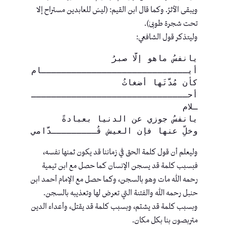
ويبقى الأثرُ. وكما قال ابن القيم: (ليسَ للعابدين مستراح إلا
تحت شجرة طوبىٰ).
وليتذكر قول الشافعي:
يانفسُ ماهو إلَّا صبرُ 
أيـــــــــــــــــــــــــــــام
كأن مُدَّتَها أضغاثُ 
أحـــــــــــــــــــــــــــــــ
ـلام
يانفسُ جوزي عن الدنيا بعبادةً
وخلِّ عنها فإن العيش قُـــــــــدَّامي
وليعلم أن قول كلمة الحق في زماننا قد يكون ثمنها نفسه،
فبسبب كلمة قد يسجن الإنسان كما حصل مع ابن تيمية
رحمه الله مات وهو بالسجن، وكما حصل مع الإمام أحمد ابن
حنبل رحمه الله والفتنة التي تعرض لها وتعذيبه بالسجن.
وبسبب كلمة قد يشتم، وبسبب كلمة قد يقتل، وأعداء الدين
متربصون بنا بكل مكان.