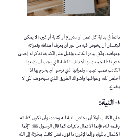
دائماً في بداية كل عمل أو مشروع أو كتابة أو غيره؛ لا يمكن
للإنسان أن يخوض فيه من غير أن يعرف أهدافه وثمراته
وعواقبه. ولكي يبادر الكاتب ويُقبل على الكتابة، نذكر له إحدى
عشر نقطة جمعت بها أهداف الكتابة التي يجب أن يضعها
الكاتب نصب عينيه، وثمراتها التي نرجوا أن يخرج بها اذا
أخلص لله، وعواقبها وأشواك الطريق الذي سيخوضه لكي لا
يخدع.
١- النية:
على الكاتب أولاً أن يخلص النية لله وحده، وأن تكون كتاباته
وقلمه لله، فإنما الأعمال بالنيات كما قال الرسول ﷺ: “إنَّما
الأعْمالُ بالنِّيَّةِ، وإنَّما لاِمْرِئٍ ما نَوَى، فمَن كانَتْ هِجْرَتُهُ إلى اللهِ