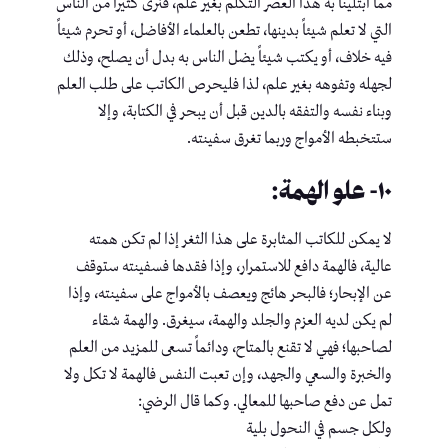
مما ابتلينا به هذا العصر التكلم بغير علم، فنرى كثيراً من الناس
التي لا تعلم شيئاً بدينها، تطعن بالعلماء الأفاضل، أو تحرم شيئاً
فيه خلاف، أو يكتب شيئاً يضل الناس به بدل أن يصلح، وذلك
لجهله وتفوهه بغير علم، لذا فليحرص الكاتب على طلب العلم
وبناء نفسه والتفقه بالدين قبل أن يبحر في الكتابة، وإلا
ستتخبطه الأمواج وربما تغرق سفينته.
١٠- علو الهمة:
لا يمكن للكاتب المثابرة على هذا الثغر إذا لم تكن همته
عالية، فالهمة دافع للاستمرار، وإذا فقدها فسفينته ستوقف
عن الإبحار؛ فالبحر هائج ويعصف بالأمواج على سفينته، وإذا
لم يكن لديه العزم والجلد والهمة، سيغرق. والهمة شقاء
لصاحبها؛ فهي لا تقنع بالمتاح، ودائماً تسعى للمزيد من العلم
والخبرة والسعي والجهد، وإن تعبت النفس فالهمة لا تكل ولا
تمل عن دفع صاحبها للمعالي. وكما قال الرضي:
ولكل جسم في النحول بلية