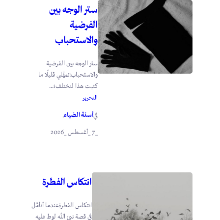
ستر الوجه بين
الفرضية
والاستحباب
ستر الوجه بين الفرضية
والاستحباب:تمهَّلي قليلًا ما
كتبت هذا لنختلف؛...
التحرير
أسنة الضياء
في
.
_7 _أغسطس _2026
انتكاس الفطرة
انتكاس الفطرةعندما أتأمَّل
في قصة نبيّ الله لوط عليه