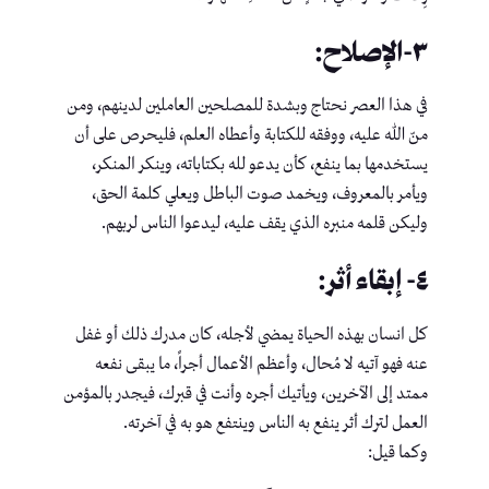
٣-الإصلاح:
في هذا العصر نحتاج وبشدة للمصلحين العاملين لدينهم، ومن
منّ الله عليه، ووفقه للكتابة وأعطاه العلم، فليحرص على أن
يستخدمها بما ينفع، كأن يدعو لله بكتاباته، وينكر المنكر،
ويأمر بالمعروف، ويخمد صوت الباطل ويعلي كلمة الحق،
وليكن قلمه منبره الذي يقف عليه، ليدعوا الناس لربهم.
٤- إبقاء أثر:
كل انسان بهذه الحياة يمضي لأجله، كان مدرك ذلك أو غفل
عنه فهو آتيه لا مُحال، وأعظم الأعمال أجراً، ما يبقى نفعه
ممتد إلى الآخرين، ويأتيك أجره وأنت في قبرك، فيجدر بالمؤمن
العمل لترك أثر ينفع به الناس وينتفع هو به في آخرته.
وكما قيل: