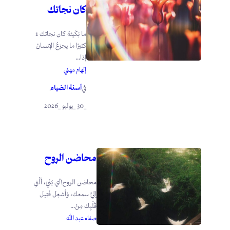
كان نجاتك
ما بَكَيتَهُ كان نجاتك 1
كثيرًا ما يجزعُ الإنسانُ
إذا...
إلهام مهني
أسنة الضياء
في
.
_30 _يوليو _2026
محاضن الروح
محاضن الروح!أي بُنَيّ، أَلْقِ
إليَّ سمعك، وَأَشعِل فَتِيل
قَلْبِك مِنْ...
صفاء عبد الله