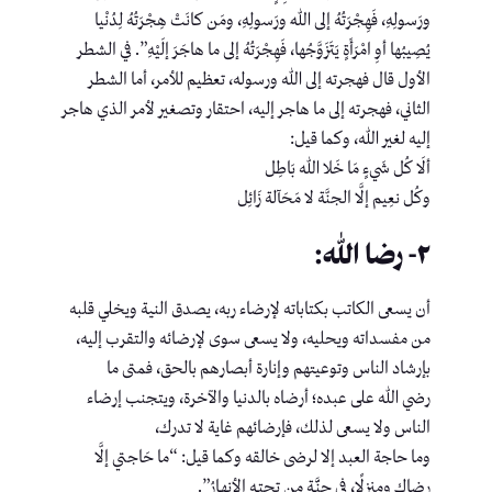
ورَسولِهِ، فَهِجْرَتُهُ إلى اللهِ ورَسولِهِ، ومَن كانَتْ هِجْرَتُهُ لِدُنْيا
يُصِيبُها أوِ امْرَأَةٍ يَتَزَوَّجُها، فَهِجْرَتُهُ إلى ما هاجَرَ إلَيْهِ”. في الشطر
الأول قال فهجرته إلى الله ورسوله، تعظيم للأمر، أما الشطر
الثاني، فهجرته إلى ما هاجر إليه، احتقار وتصغير لأمر الذي هاجر
إليه لغير الله، وكما قيل:
ألَا كُل شَيءٍ مَا خَلا الله بَاطِل
وكُل نعِيم إلَّا الجنَّة لا مَحَآلة زَائِل
٢- رضا الله:
أن يسعى الكاتب بكتاباته لإرضاء ربه، يصدق النية ويخلي قلبه
من مفسداته ويحليه، ولا يسعى سوى لإرضائه والتقرب إليه،
بإرشاد الناس وتوعيتهم وإنارة أبصارهم بالحق، فمتى ما
رضي الله على عبده؛ أرضاه بالدنيا والآخرة، ويتجنب إرضاء
الناس ولا يسعى لذلك، فإرضائهم غاية لا تدرك،
وما حاجة العبد إلا لرضى خالقه وكما قيل: “ما حَاجتي إلَّا
رِضاك ومنزلًا، في جنَّّـةٍ من تحتـهِ الأنهـارُ”.