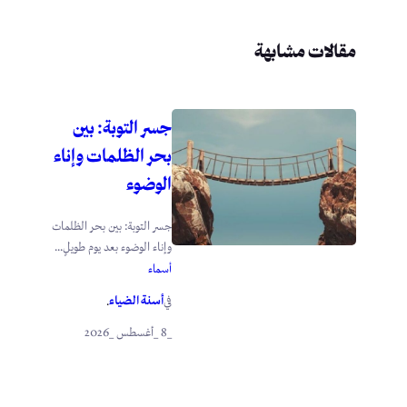
مقالات مشابهة
جسر التوبة: بين
بحر الظلمات وإناء
الوضوء
جسر التوبة: بين بحر الظلمات
وإناء الوضوء بعد يوم طويلٍ...
أسماء
أسنة الضياء
في
.
_8 _أغسطس _2026