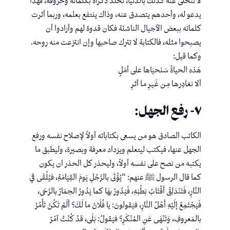
لا تتخلى عنه كذلك بالدنيا، تخلد ذكراه بكلماته وحروفه، فهذا
يدعو له، وأحدهم يتصدق عنه، وذاك ينتفع بعلمه، وربما أثرت
كلماته ببعض الأجيال الناشئة فكان قدوة لهم وأرادوا أن
يصبحوا مثله، فالكتابة لا تترك صاحبها وإن انتزعت منه روحه.
وكما قيل:
‏هَذه الحياةُ سَنحيَاها على أمَلٍ
ألا نغـادِرهـا مِـن غَـيـرِ مـا أثـرِ
٧- رفع الجهل:
الكاتب الصادق هو من يسعى بكتاباته أولاً لإصلاح نفسه ورفع
الجهل عنها، فيكتب ليتعلم ويزداد معرفة وبصيرة، وليطبق ما
يكتبه من نصح على نفسه أولاً، وليحذر كل الحذر ان يكون
كما قال الرسول ﷺ عنهم: “يُؤْتَى بالرَّجُلِ يَومَ القِيَامَةِ، فيُلْقَى في
النَّارِ، فَتَنْدَلِقُ أَقْتَابُ بَطْنِهِ، فَيَدُورُ بهَا كما يَدُورُ الحِمَارُ بالرَّحَى،
فَيَجْتَمِعُ إلَيْهِ أَهْلُ النَّارِ، فيَقولونَ: يا فُلَانُ ما لَكَ؟ أَلَمْ تَكُنْ تَأْمُرُ
بالمَعروفِ، وَتَنْهَى عَنِ المُنْكَرِ؟ فيَقولُ: بَلَى، قدْ كُنْتُ آمُرُ