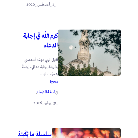
_1 _أغسطس _2026
كرم الله في إجابة
الدعاء
أقول لربي دومًا: أدهشني
بطريقة إجابة دعائي، إجابةً
يتعجّب لها...
هجيرة
أسنة الضياء
في
.
_31 _يوليو _2026
سلسلة ما بَكَيتَهُ