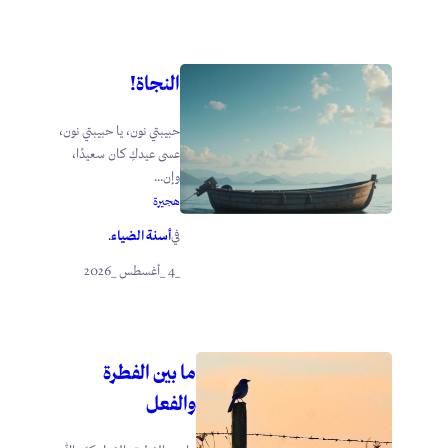
النجاة!
حبيبتي نون، يا حبيبتي نون،
عسى عيدكِ كان سعيدًا،
وإن...
هجيرة
أسنة الضياء
في
.
_4 _أغسطس _2026
ما بين الفطرة
والفعل