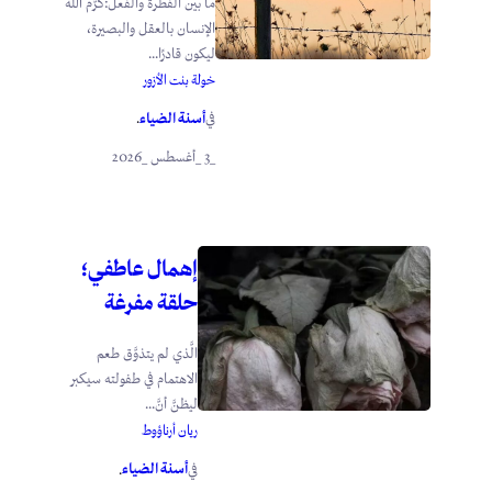
ما بين الفطرة والفعل:كرَّم الله
الإنسان بالعقل والبصيرة،
ليكون قادرًا...
خولة بنت الأزور
أسنة الضياء
في
.
_3 _أغسطس _2026
إهمال عاطفي؛
حلقة مفرغة
الَّذي لم يتذوَّق طعم
الاهتمام في طفولته سيكبر
ليظنَّ أنَّ...
ريان أرناؤوط
أسنة الضياء
في
.