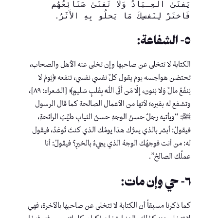
يَفنَىٰ العِـبَادُ وَلَا تَفنَىٰ صَنَائِعُهُم
فَاختَرْ لِنَفسِكَ مَا يَحلُو بِهِ الأَثَرُ.
٥- الشفاعة:
الكتابة لا تتخلى عن صاحبها وإن تخلى عنه الأهل والصحاب،
تحتضن هواجسه يوم يقول كلٌ نفسي نفسي، تنفعه ﴿يَومَ لا
يَنفَعُ مالٌ وَلا بَنون، إِلّا مَن أَتَى اللَّهَ بِقَلبٍ سَليمٍ﴾ [الشعراء: ٨٩]،
وتشفع له بقبره؛ لأنها من الأعمال الصالحة كما قال الرسول
ﷺ: “ويأتيه رجلٌ حسنُ الوجهِ حسنُ الثيابِ طيِّبُ الرائحةِ،
فيقولُ: أبشر بالذي يسرُّك هذا يومُك الذي كنتَ تُوعَدُ، فيقول
له: من أنت فوجهُك الوجهُ الذي يجيءُ بالخيرِ؟ فيقولُ: أنا
عملُك الصالحُ”.
٦- حي وإن مات:
كما ذكرنا مسبقاً أن الكتابة لا تتخلى عن صاحبها بالآخرة، فهي