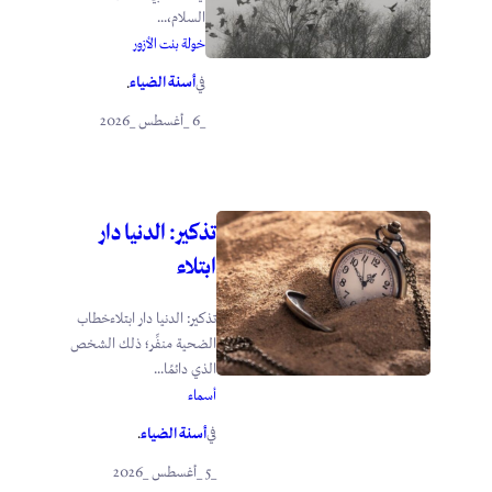
السلام،...
خولة بنت الأزور
أسنة الضياء
في
.
_6 _أغسطس _2026
تذكير: الدنيا دار
ابتلاء
تذكير: الدنيا دار ابتلاءخطاب
الضحية منفِّر؛ ذلك الشخص
الذي دائمًا...
أسماء
أسنة الضياء
في
.
_5 _أغسطس _2026