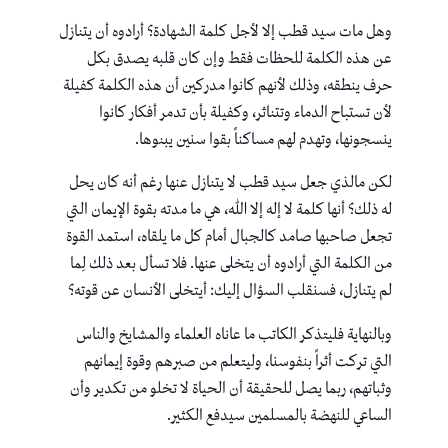
وهل مات سيد قطب إلا لأجل كلمة الشهادة؟ أرادوه أن يتنازل
عن هذه الكلمة للحظات فقط وإن كان قلبه يصدق بكل
حرف ينطقه، وذلك لأنهم كانوا مدركين أن هذه الكلمة كفيلة
لأن تستباح الدماء وتتناثر، وكفيلة بأن تدمر أفكار كانوا
ينسجونها، وتهدم لهم مساكناً بقوا سنين يبنوها.
لكن مالذي جعل سيد قطب لا يتنازل عنها رغم أنه كان يحل
له ذلك؟ أنها كلمة لا إله إلا الله، هي ما مدته بقوة الإيمان التي
تجعل صاحبها صامد كالجبال أمام كل ما يلقاه، استمد القوة
من الكلمة التي أرادوه أن يتخلى عنها. فلا تسأل بعد ذلك لِما
لم يتنازل، فسنقلب السؤال إليك: أيتخلى الأنسان عن قوته؟
وبالنهاية فليتذكر الكاتب ما عاناه العلماء والمشايخ والناس
التي تركت أثراً بنفوسنا، وليتعلم من صبرهم وقوة إيمانهم
وثباتهم، ربما يصل للحقيقة أن الحياة لا تخلو من تكدير وأن
الساعي للنهضة بالمسلمين سيدفع الكثير.