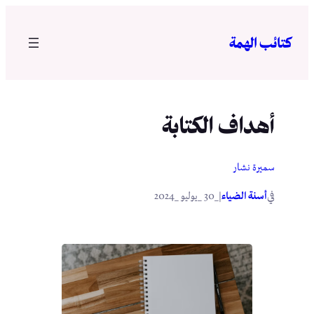
تخطى
إلى
كتائب الهمة
المحتوى
أهداف الكتابة
سميرة نشار
في
|
أسنة الضياء
_30 _يوليو _2024