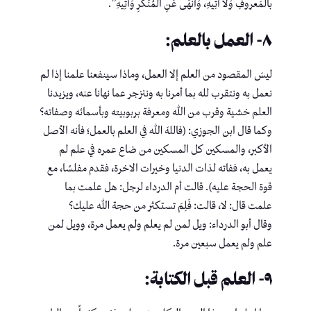
بالمَعروفِ وَلَا آتِيهِ، وَأَنْهَى عَنِ المُنْكَرِ وَآتِيهِ”.
٨- العمل بالعلم:
ليسَ المقصود من العلم إلا العمل، وماذا سينفعنا علمنا إذا لم
نعمل به ونتقرب لله بما أمرنا به وننزجر عما نهانا عنه، ويزيدنا
العلم خشية وقرب من الله ومعرفة بربوبيته وبأسمائه وصفاته؟
وكما قال ابن الجوزي: (فاللهَ اللهَ في العلم بالعمل؛ فأنه الأصل
الأكبر، والمسكين كل المسكين من ضاع عمره في علم لم
يعمل به، ففاته لذات الدنيا وخيرات الاخرة، فقدم مفلسًا، مع
قوة الحجة عليه). قالت أم الدرداء لرجل: هل علمت بما
علمت قال: لا، قالت: فَلِمَ تستكثر من حجة الله عليك؟
وقال أبو الدرداء: ويل لمن لم يعلم ولم يعمل مرة، وويل لمن
علم ولم يعمل سبعين مرة.
٩- العلم قبل الكتابة: