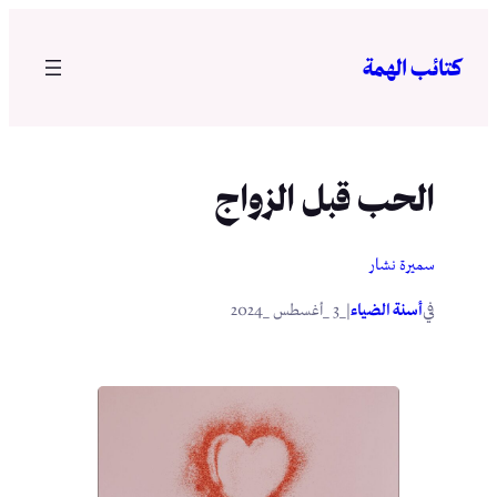
تخطى
إلى
كتائب الهمة
المحتوى
الحب قبل الزواج
سميرة نشار
في
|
أسنة الضياء
_3 _أغسطس _2024