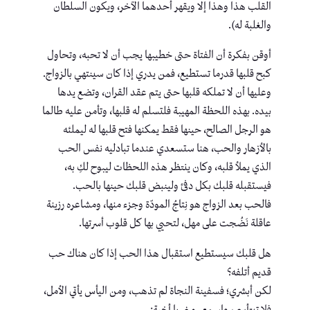
القلب هذا وهذا إلا ويقهر أحدهما الآخر، ويكون السلطان
والغلبة له).
أوقن بفكرة أن الفتاة حتى خطيبها يجب أن لا تحبه، وتحاول
كبح قلبها قدرما تستطيع، فمن يدري إذا كان سينتهي بالزواج.
وعليها أن لا تملكه قلبها حتى يتم عقد القران، وتضع يدها
بيده. بهذه اللحظة المهيبة فلتسلم له قلبها، وتأمن عليه طالما
هو الرجل الصالح، حينها فقط يمكنها فتح قلبها له ليملئه
بالأزهار والحب، هنا ستسعدي عندما تبادليه نفس الحب
الذي يملأ قلبه، وكان ينتظر هذه اللحظات ليبوح لكِ به،
فيستقبله قلبك بكل دفئ ولينبض قلبك حينها بالحب.
فالحب بعد الزواج هو نِتاجُ المودّة وجزء منها، ومشاعره رزينة
عاقلة نَضُجت على مهل، لتحيي بها كل قلوب أسرتها.
هل قلبك سيستطيع استقبال هذا الحب إذا كان هناك حب
قديم أتلفه؟
لكن أبشري؛ فسفينة النجاة لم تذهب، ومن اليأس يأتي الأمل،
فلا تبتأسي، واسمعي مني يا أخية: