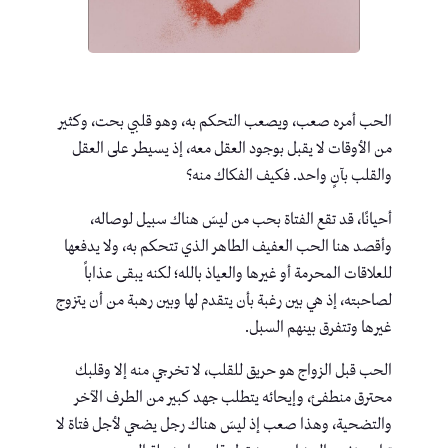
الحب أمره صعب، ويصعب التحكم به، وهو قلبي بحت، وكثير
من الأوقات لا يقبل بوجود العقل معه، إذ يسيطر على العقل
والقلب بآنٍ واحد. فكيف الفكاك منه؟
أحيانًا، قد تقع الفتاة بحب من ليسَ هناك سبيل لوصاله،
وأقصد هنا الحب العفيف الطاهر الذي تتحكم به، ولا يدفعها
للعلاقات المحرمة أو غيرها والعياذ بالله؛ لكنه يبقى عذاباً
لصاحبته، إذ هي بين رغبة بأن يتقدم لها وبين رهبة من أن يتزوج
غيرها وتتفرق بينهم السبل.
الحب قبل الزواج هو حريق للقلب، لا تخرجي منه إلا وقلبك
محترق منطفئ، وإيحائه يتطلب جهد كبير من الطرف الآخر
والتضحية، وهذا صعب إذ ليسَ هناك رجل يضحي لأجل فتاة لا