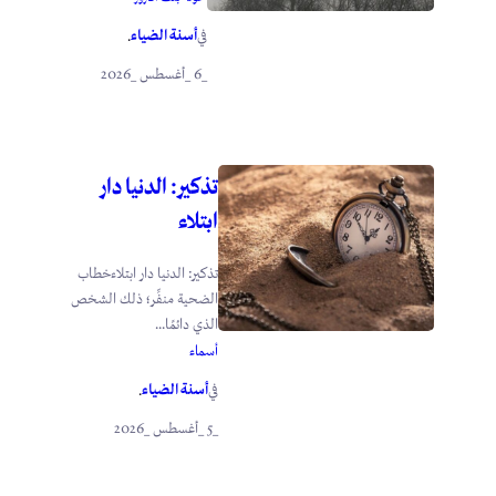
أسنة الضياء
في
.
_6 _أغسطس _2026
تذكير: الدنيا دار
ابتلاء
تذكير: الدنيا دار ابتلاءخطاب
الضحية منفِّر؛ ذلك الشخص
الذي دائمًا...
أسماء
أسنة الضياء
في
.
_5 _أغسطس _2026