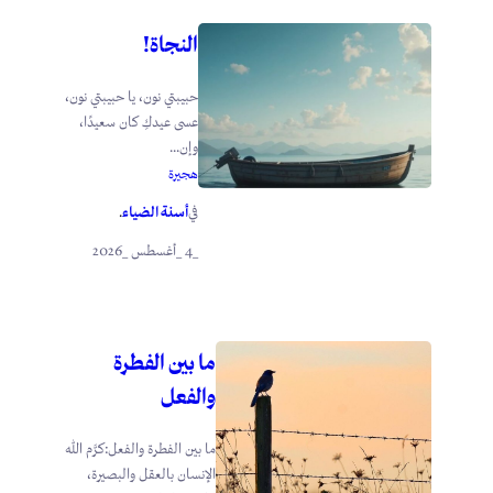
النجاة!
حبيبتي نون، يا حبيبتي نون،
عسى عيدكِ كان سعيدًا،
وإن...
هجيرة
أسنة الضياء
في
.
_4 _أغسطس _2026
ما بين الفطرة
والفعل
ما بين الفطرة والفعل:كرَّم الله
الإنسان بالعقل والبصيرة،