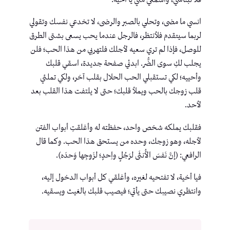
انسي ما مضى، وتحلي بالصبر والرضى، لا تخدعي نفسك وتقولي
لربما سيتقدم فلأنتظر، فالرجل عندما يحب يسعى بشتى الطرق
للوصل، فإذا لم تري سعيه لأجلك فلتهربي من هذا الحب؛ فلن
يجلب لكِ سوى الضُّر. ابدئي صفحة جديدة، اسقي قلبك
وأحييه؛ لكي تستقبلي الحب الحلال بقلب آخر، ولكي تملئي
قلب زوجك بالحب ويملأ قلبك؛ حتى لا يلتفت هذا القلب بعد
لأحد.
فقلبك يملكه شخص واحد، حفظته له وأغلقتِ أبواب الفتن
لأجله، وهو زوجك، وحده من يستحق هذا الحب. وكما قال
الرافعي: (إنَّ نَفسَ الأُنثَى لرَجُلٍ واِحدٍ؛ لزَوجِها وَحدَه).
فيا أخية، لا تفتحيه لغيره، وأغلقي كل أبواب الدخول إليه،
وانتظري نصيبك حتى يأتي؛ فيصيب قلبك بالغيث ويسقيه.