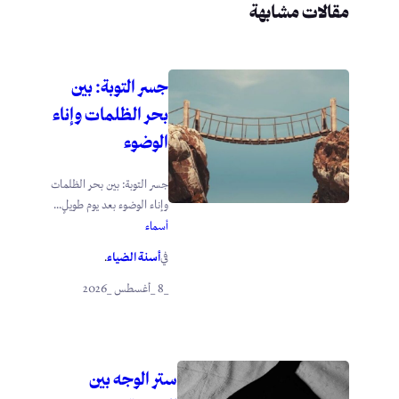
مقالات مشابهة
جسر التوبة: بين
بحر الظلمات وإناء
الوضوء
جسر التوبة: بين بحر الظلمات
وإناء الوضوء بعد يوم طويلٍ...
أسماء
أسنة الضياء
في
.
_8 _أغسطس _2026
ستر الوجه بين