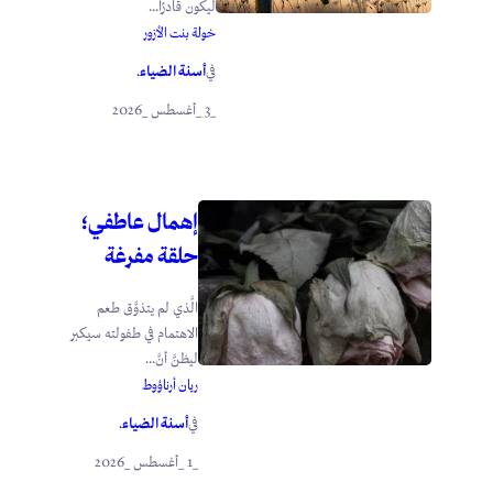
ليكون قادرًا...
خولة بنت الأزور
أسنة الضياء
في
.
_3 _أغسطس _2026
إهمال عاطفي؛
حلقة مفرغة
الَّذي لم يتذوَّق طعم
الاهتمام في طفولته سيكبر
ليظنَّ أنَّ...
ريان أرناؤوط
أسنة الضياء
في
.
_1 _أغسطس _2026