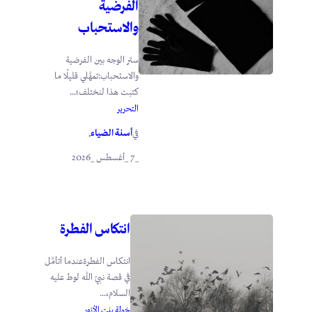
الفرضية
والاستحباب
ستر الوجه بين الفرضية
والاستحباب:تمهَّلي قليلًا ما
كتبت هذا لنختلف؛...
التحرير
أسنة الضياء
في
.
_7 _أغسطس _2026
انتكاس الفطرة
انتكاس الفطرةعندما أتأمَّل
في قصة نبيّ الله لوط عليه
السلام،...
خولة بنت الأزور