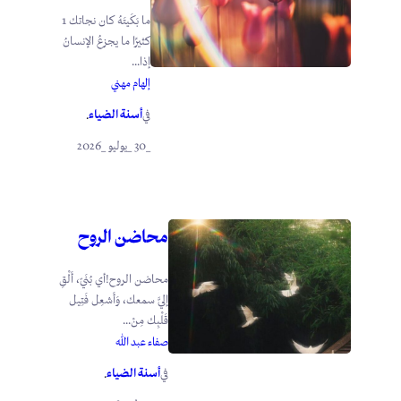
ما بَكَيتَهُ كان نجاتك 1
كثيرًا ما يجزعُ الإنسانُ
إذا...
إلهام مهني
أسنة الضياء
في
.
_30 _يوليو _2026
محاضن الروح
محاضن الروح!أي بُنَيّ، أَلْقِ
إليَّ سمعك، وَأَشعِل فَتِيل
قَلْبِك مِنْ...
صفاء عبد الله
أسنة الضياء
في
.