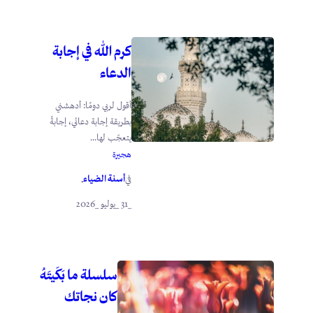
كرم الله في إجابة
الدعاء
أقول لربي دومًا: أدهشني
بطريقة إجابة دعائي، إجابةً
يتعجّب لها...
هجيرة
أسنة الضياء
في
.
_31 _يوليو _2026
سلسلة ما بَكَيتَهُ
كان نجاتك