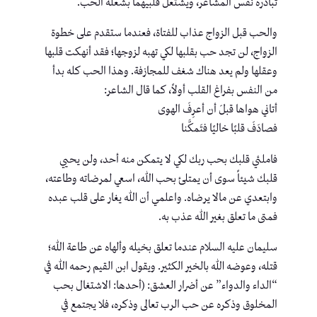
تبادره نفس المشاعر، ويشتعل قلبيهما بشعلة الحب.
والحب قبل الزواج عذاب للفتاة، فعندما ستقدم على خطوة
الزواج، لن تجد حب بقلبها لكي تهبه لزوجها؛ فقد أنهكت قلبها
وعقلها ولم يعد هناك شغف للمجازفة. وهذا الحب كله بدأ
من النفس بفراغ القلب أولاً، كما قال الشاعر:
أتاني هواها قبلَ أن أعرِفَ الهوى
فصادَفَ قلبًا خاليًا فتَمكَّنا
فاملئي قلبك بحب ربك لكي لا يتمكن منه أحد، ولن يحيي
قلبك شيئاً سوى أن يمتلئ بحب الله، اسعي لمرضاته وطاعته،
وابتعدي عن مالا يرضاه. واعلمي أن الله يغار على قلب عبده
فمتى ما تعلق بغير الله عذب به.
سليمان عليه السلام عندما تعلق بخيله وألهاه عن طاعة الله؛
قتله، وعوضه الله بالخير الكثير. ويقول ابن القيم رحمه الله في
“الداء والدواء” عن أضرار العشق: (أحدها: الاشتغال بحب
المخلوق وذكره عن حب الرب تعالى وذكره، فلا يجتمع في