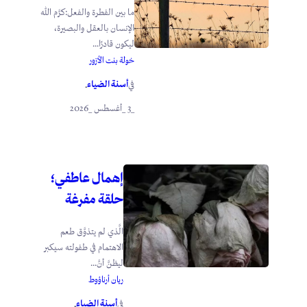
ما بين الفطرة والفعل:كرَّم الله
الإنسان بالعقل والبصيرة،
ليكون قادرًا...
خولة بنت الأزور
أسنة الضياء
في
.
_3 _أغسطس _2026
إهمال عاطفي؛
حلقة مفرغة
الَّذي لم يتذوَّق طعم
الاهتمام في طفولته سيكبر
ليظنَّ أنَّ...
ريان أرناؤوط
أسنة الضياء
في
.