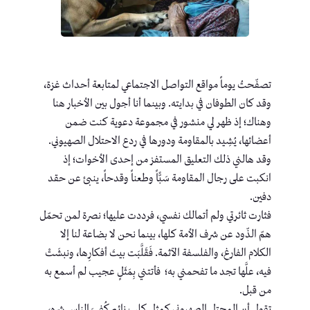
تصفّحتُ يوماً مواقع التواصل الاجتماعي لمتابعة أحداث غزة،
وقد كان الطوفان في بدايته. وبينما أنا أجول بين الأخبار هنا
وهناك؛ إذ ظهر لي منشور في مجموعة دعوية كنت ضمن
أعضائها، يُشِيد بالمقاومة ودورها في ردع الاحتلال الصهيوني.
وقد هالني ذلك التعليق المستفز من إحدى الأخوات؛ إذ
انكبت على رجال المقاومة سَبًّاً وطعناً وقدحاً، ينبئ عن حقد
دفين.
فثارت ثائرتي ولم أتمالك نفسي، فرددت عليها؛ نصرة لمن تحمّل
همّ الذّود عن شرف الأمة كلها، بينما نحن لا بضاعة لنا إلا
الكلام الفارغ، والفلسفة الآثمة. فَقَلَّبَت بيتَ أفكارِها، ونبشَتْ
فيه، علَّها تجد ما تفحمني به؛ فأتتني بِمَثَلٍ عجيب لم أسمع به
من قبل.
تقول أن المحتل الصهيوني كمثل كلب نائم كُفِيَ الناس شره،