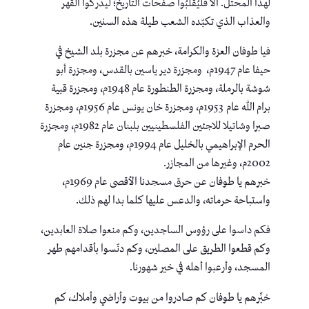
لهذا المحتل. ألا فليُقَلِّبُوا صفحات التاريخ؛ ليدركوا القهر
والعذاب الذي تكبّده الشعب طيلة هذه السنين.
فيا طوفان العزة والكرامة، خبرهم عن مجزرة بلد الشيخ في
حيفا عام 1947م، ومجزرة دير ياسين بالقدس، ومجزرة أبو
شوشة بالرملة، ومجزرة الطنطورة عام 1948م، ومجزرة قبية
برام الله عام 1953م، ومجزرة خان يونس عام 1956م، ومجزرة
صبرا وشاتيلا للاجئين الفلسطينيين بلبنان عام 1982م، ومجزرة
الحرم الإبراهيمي بالخليل عام 1994م، ومجزرة جنين عام
2002م، وغيرها من المجازر.
خبرهم يا طوفان عن حرق مسجدنا الأقصى عام 1969م،
واستباحة حرماته، والدعس عليها كلما بدا لهم ذلك.
فكم داسوا على رؤوس الساجدين، وكم منعوا صلاة العابدين،
وكم قطعوا الطريق على المصلين، وكم دنّسوا بأقدامهم طهر
المسجد، وأرعبوا أهله في خير شهورنا.
خبِّرهم يا طوفان كم صادروا من بيوت وأراضي وأملاك، كم