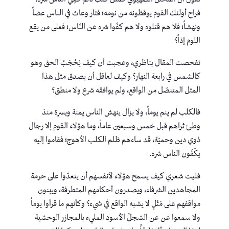
فراح أولئك القوم يوقظونه من نومه؛ فثار وعاث في الناس عضاً
ونهشاً؛ فلا هم قتلوه ولا هم كفّوا شره عن النّاس؛ فعلى من يقع
اللوم إذاً؟
تفحصت المقال بناظري، وعجبت أن كيف يُحْجَبُ الحق وهو
كالشمس في رابعة النهار؟ وكيف لعاقل أن يصدق مثل هذا
المثل المتنصّل من الواقع، ولم يوافقه شرع ولا منطق؟
فالكلب لم ينم يوماً، ولا يزال ينهش الناس يمنة ويسرة منذ
وطئ ثراهم قبل خمس وسبعين عاماً، وما هؤلاء القوم إلا رجال
ذوي دين وحميّة، قد ساءهم ظلم الكلب الأهوج؛ فقاموا إليه
يكْفُون الناس شره.
فليت شعري كيف يسمح هؤلاء لأنفسهم أن يتعدّوا على حرمة
المجاهدين الشرفاء، ويصدرون أحكامهم المتطرفة، ويبنون
مواقفهم على مَثَلٍ لا يشبه الواقع في شيء؟ وكأنهم ما قرأوا يوماً
ولا سمعوا عن عن السّجلِّ الأسود المليء بالمجازر الوحشية