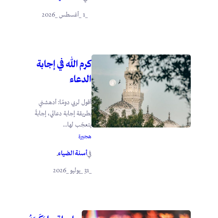
_1 _أغسطس _2026
كرم الله في إجابة
الدعاء
أقول لربي دومًا: أدهشني
بطريقة إجابة دعائي، إجابةً
يتعجّب لها...
هجيرة
أسنة الضياء
في
.
_31 _يوليو _2026