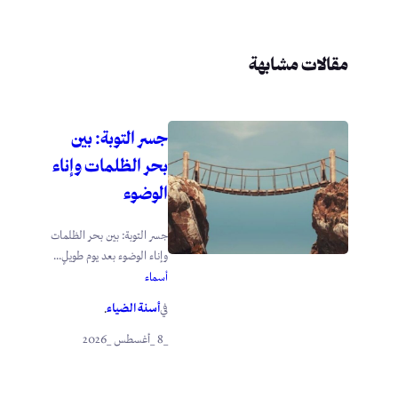
مقالات مشابهة
جسر التوبة: بين
بحر الظلمات وإناء
الوضوء
جسر التوبة: بين بحر الظلمات
وإناء الوضوء بعد يوم طويلٍ...
أسماء
أسنة الضياء
في
.
_8 _أغسطس _2026