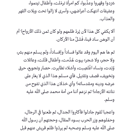
شرّدوا وقهروا وعذّبوا، كم امرأة ترمّلت، وأطفال تيتموا،
وعفيفات انتهكت أعراضهن، وأسرى لا زالوا تحت ويلات القهر
والعذاب.
ألا يكفي كل هذا لأن يُردّ ظلمهم ولو كان ثمن ذلك الأرواح؟ أم
أن الوهن ساد فينا، فَشَلَّ منا الأركان.
ثم ها هم اليوم وقد عاثوا فساداً وإفساداً، ولم يسلم منهم بشر،
ولا حجر، ولا شجر؛ بيوت هُدِّمت، وأطفال قتِّلت، وعائلات
وُئِدت، ونساء اغْتُصِبت، وأشلاء تطايرت. حصار وتجويع، حرق
وتخويف، قصف وتقتيل. فأي مسلم هذا الذي لا يغار على
عرضه ودينه ومقدساته؟ وأي خذلان هذا الذي تفوح من
نتانته الأرجاء؟ ثم نزعم أننا من أمة محمد صلى الله عليه
وسلم.
واعجبا لقوم جادلوا فأكثروا الجدال، ثم طعنوا في الرجال،
وحمّلوهم وزر الحرب بسوء المقال، وحجتهم أن رسول الله
صلى الله عليه وسلم وصحبه لم يردّوا ظلم قريش عنهم قبل