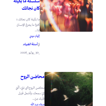
سلسلة ما بَكَيتَهُ
كان نجاتك
ما بَكَيتَهُ كان نجاتك 1
كثيرًا ما يجزعُ الإنسانُ
إذا...
إلهام مهني
أسنة الضياء
في
.
_30 _يوليو _2026
محاضن الروح
محاضن الروح!أي بُنَيّ، أَلْقِ
إليَّ سمعك، وَأَشعِل فَتِيل
قَلْبِك مِنْ...
صفاء عبد الله