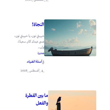
النجاة!
حبيبتي نون، يا حبيبتي نون،
عسى عيدكِ كان سعيدًا،
وإن...
هجيرة
أسنة الضياء
في
.
_4 _أغسطس _2026
ما بين الفطرة
والفعل