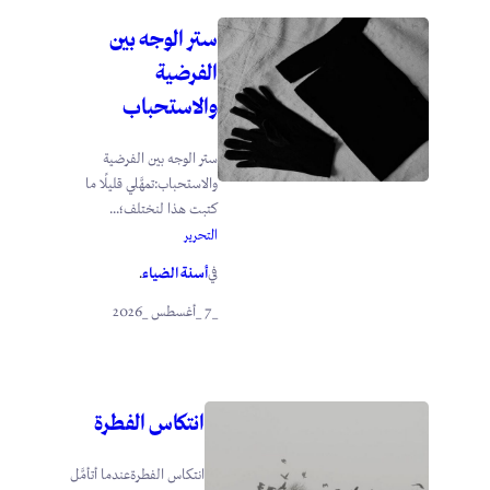
ستر الوجه بين
الفرضية
والاستحباب
ستر الوجه بين الفرضية
والاستحباب:تمهَّلي قليلًا ما
كتبت هذا لنختلف؛...
التحرير
أسنة الضياء
في
.
_7 _أغسطس _2026
انتكاس الفطرة
انتكاس الفطرةعندما أتأمَّل