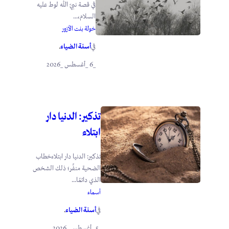
في قصة نبيّ الله لوط عليه
السلام،...
خولة بنت الأزور
أسنة الضياء
في
.
_6 _أغسطس _2026
تذكير: الدنيا دار
ابتلاء
تذكير: الدنيا دار ابتلاءخطاب
الضحية منفِّر؛ ذلك الشخص
الذي دائمًا...
أسماء
أسنة الضياء
في
.
_5 _أغسطس _2026