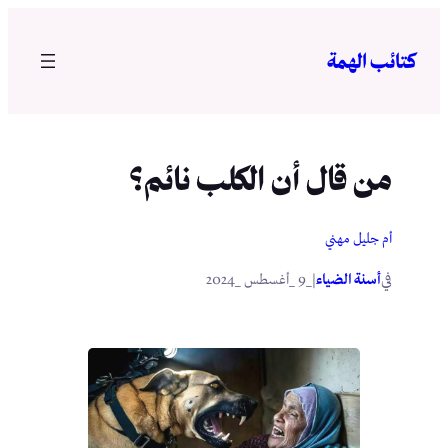
تخطى
إلى
كتائب الهمة
المحتوى
من قال أن الكلب نائم؟
أم جليل مهني
في
|
أسنة الضياء
_9 _أغسطس _2024