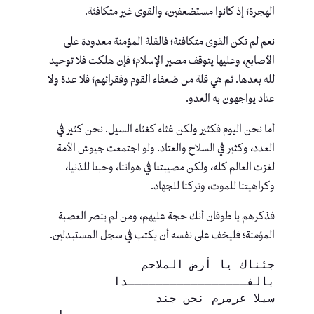
الهجرة؛ إذ كانوا مستضعفين، والقوى غير متكافئة.
نعم لم تكن القوى متكافئة؛ فالقلة المؤمنة معدودة على
الأصابع، وعليها يتوقف مصير الإسلام؛ فإن هلكت فلا توحيد
لله بعدها. ثم هي قلة من ضعفاء القوم وفقرائهم؛ فلا عدة ولا
عتاد يواجهون به العدو.
أما نحن اليوم فكثير ولكن غثاء كغثاء السيل. نحن كثير في
العدد، وكثير في السلاح والعتاد. ولو اجتمعت جيوش الأمة
لغزت العالم كله، ولكن مصيبتنا في هواننا، وحبنا للدّنيا،
وكراهيتنا للموت، وتركنا للجهاد.
فذكرهم يا طوفان أنك حجة عليهم، ومن لم ينصر العصبة
المؤمنة؛ فليخف على نفسه أن يكتب في سجل المستبدلين.
جئناك يا أرض الملاحم 
بالفـــــــــــــــــدا
سيلا عرمرم نحن جند 