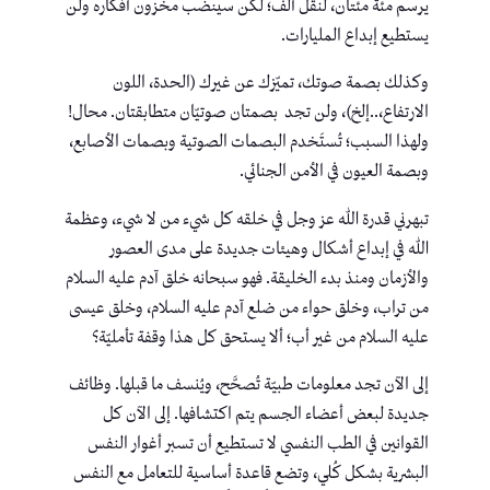
يرسم مئة مئتان، لنقُل ألف؛ لكن سينضب مخزون أفكاره ولن
يستطيع إبداع المليارات.
وكذلك بصمة صوتك، تميّزك عن غيرك (الحدة، اللون
الارتفاع،..إلخ)، ولن تجد بصمتان صوتيّان متطابقتان. محال!
ولهذا السبب؛ تُستَخدم البصمات الصوتية وبصمات الأصابع،
وبصمة العيون في الأمن الجنائي.
تبهرني قدرة الله عز وجل في خلقه كل شيء من لا شيء، وعظمة
الله في إبداع أشكال وهيئات جديدة على مدى العصور
والأزمان ومنذ بدء الخليقة. فهو سبحانه خلق آدم عليه السلام
من تراب، وخلق حواء من ضلع آدم عليه السلام، وخلق عيسى
عليه السلام من غير أب؛ ألا يستحق كل هذا وقفة تأمليّة؟
إلى الآن تجد معلومات طبيّة تُصحَّح، ويُنسف ما قبلها. وظائف
جديدة لبعض أعضاء الجسم يتم اكتشافها. إلى الآن كل
القوانين في الطب النفسي لا تستطيع أن تسبر أغوار النفس
البشرية بشكل كُلي، وتضع قاعدة أساسية للتعامل مع النفس