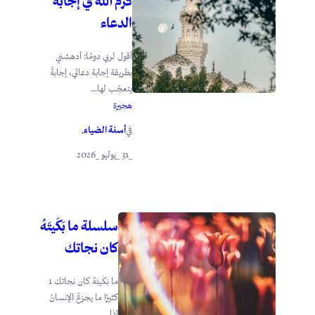
كرم الله في إجابة
الدعاء
أقول لربي دومًا: أدهشني
بطريقة إجابة دعائي، إجابةً
يتعجّب لها...
هجيرة
أسنة الضياء
في
.
_31 _يوليو _2026
سلسلة ما بَكَيتَهُ
كان نجاتك
ما بَكَيتَهُ كان نجاتك 1
كثيرًا ما يجزعُ الإنسانُ
إذا...