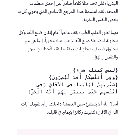
البشرية؛ فلن تجد مثلاً كلاماً صادراً عن إحدى منظمات
الصحة: لقد اعتمدنا هذا المرجع الأساسي الذي يحوي كل ما
يخص النفس البشرية.
مهما تطور العلم، الطب؛ يقف عاجزاً أمام إتقان صُنع الله، وكل
محاولة لمضاهاة صنع الله تذهب هباء منثوراً. إنما هي من
مخلوق ضعيف، محاولة ضعيفة، مليئة بالأخطاء والعجز
والنقص والهزال.
{ليس كمثله شيء}
{وَفِي أَنفُسِكُمْ أَفَلا تُبْصِرُونَ}
{سَنُرِيهِمْ آيَاتِنَا فِي الآفَاقِ وَفِي 
أَنْفُسِهِمْ حَتَّى يَتَبَيَّنَ لَهُمْ أَنَّهُ الْحَقُّ}
أسألُ الله ألا ينطفئَ حس الدهشة داخلك، وأن تقودك آيات
الله في الآفاق؛ لتثبيت ركائز الإيمان في قلبك.