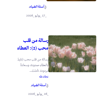
أسنة الضياء
في
.
_27 _يوليو _2026
رسالة من قلب
محب (2): العطاء
رسالة من قلب محب (2)يدٌ
بالعطاءِ ممدودة، وسعادةٌ
مردودة. تأملتُ...
نجلاء طه
أسنة الضياء
في
.
_26 _يوليو _2026