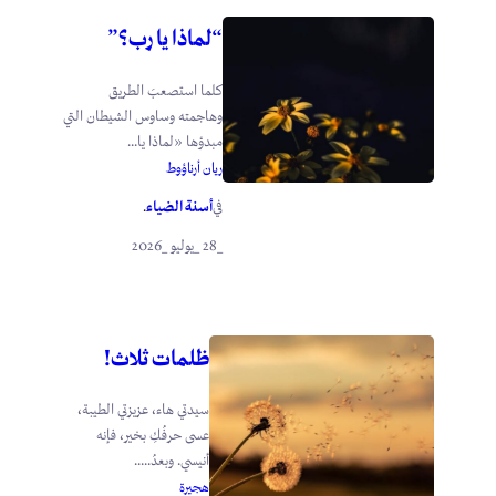
“لماذا يا رب؟”
كلما استصعبَ الطريق
وهاجمته وساوس الشيطان التي
مبدؤها «لماذا يا...
ريان أرناؤوط
أسنة الضياء
في
.
_28 _يوليو _2026
ظلمات ثلاث!
سيدتي هاء، عزيزتي الطيبة،
عسى حرفُكِ بخير، فإنه
أنيسي. وبعدُ.....
هجيرة