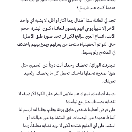
عندما كنت عند قريبتي؟
تجد في العائلة ستة أطفال ربما أكثر أو أقل، لا يشبه أي واحد
الآخر إلا شبهاً يوحي أنهم ينتمون للعائلة؛ كلون البشرة، حجم
الأنف، اتساع العين …إلخ؛ لكن لن تجد صورة طبق الأصل!
حتى التوائم الحقيقية؛ ستجد من يعرفهم ويميز بينهم باختلاف
في الملامح ولو بسيط.
شيفرتك الوراثيّة، تخصّك وحدك أنت دوناً عن الجميع، مثل
هويّة صغيرة تحملها داخلك، تحمل كل ما يخصك، وتُجيد
تعريفك.
بصمة أصابعك، تميزك عن ملايين البشر على الكرة الأرضية، لا
تتشابه بصمتك حتى مع توأمك!
على فرض أعطينا شخص حاذِق ورقة وقلم، وقلنا له: ارسم لنا
أنماط عديدة من البصمات غير المتشابهة من خيالك، أو
استند على أي العلوم شئت؛ لكن لا نريد تشابه مطلقاً. ربما