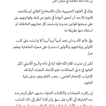
إن شاء الله أناقشه في مقال آخر.
ولكَ في العلوم التجريبية مثال؛ فالمخترع الفلاني لم يكتشف
قانونه إلا بعد أن أمضى أعواماً في علوم من قبله وقوانينهم، بنى
على صحتها قوانين جديدة واستبعد كل تجاربهم الخاطئة، او
استفاد منها بطريقة ما.
وفي عالم الأدب؛ لن تجد أديباً أريباً لبيباً إلا واستند على كتب
الأولين وبلاغتهم، والأولين استندوا على شعراء الجاهلية وهلم
جرا.
لكن إن تدبّرت كلام الله؛ فإنه آية في ذاته والنبع الأصلي لكل
العلوم في شتى المجالات؛ علم الأجنة، الفضاء، البلاغة،
الإعراب، الإعجاز العلمي… يتعب القلم وهو يدوّن بقية
العلوم.
إن راقبت الجمادات والكائنات الحيّة؛ ستنبهر. انظُر للبشر منذ
بدء الخليقة إلى الآن؛ هل سبق وأن قُلنا: أنظر إلى ذاك الشاب،
يشبه العصور الأولى، أو انظري لتلك الفتاة، سبق ورأيت مثلها