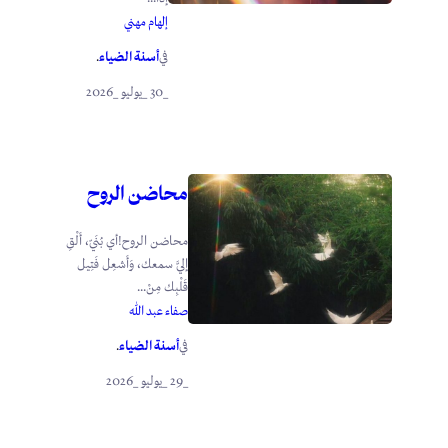
إلهام مهني
أسنة الضياء
في
.
_30 _يوليو _2026
محاضن الروح
محاضن الروح!أي بُنَيّ، أَلْقِ
إليَّ سمعك، وَأَشعِل فَتِيل
قَلْبِك مِنْ...
صفاء عبد الله
أسنة الضياء
في
.
_29 _يوليو _2026