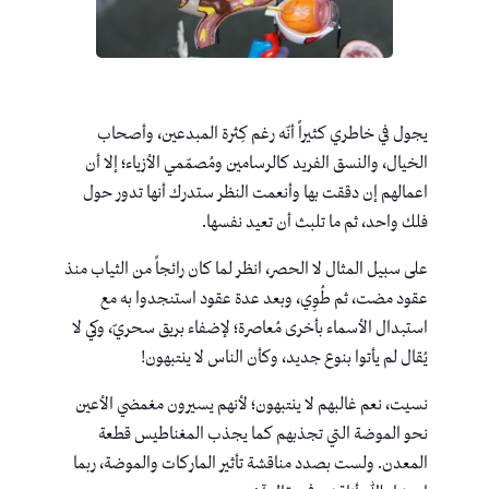
يجول في خاطري كثيراً أنّه رغم كِثرة المبدعين، وأصحاب
الخيال، والنسق الفريد كالرسامين ومُصمّمي الأزياء؛ إلا أن
اعمالهم إن دققت بها وأنعمت النظر ستدرك أنها تدور حول
فلك واحد، ثم ما تلبث أن تعيد نفسها.
على سبيل المثال لا الحصر، انظر لما كان رائجاً من الثياب منذ
عقود مضت، ثم طُوِي، وبعد عدة عقود استنجدوا به مع
استبدال الأسماء بأخرى مُعاصرة؛ لإضفاء بريق سحريّ، وكي لا
يُقال لم يأتوا بنوع جديد، وكأن الناس لا ينتبهون!
نسيت، نعم غالبهم لا ينتبهون؛ لأنهم يسيرون مغمضي الأعين
نحو الموضة التي تجذبهم كما يجذب المغناطيس قطعة
المعدن. ولست بصدد مناقشة تأثير الماركات والموضة، ربما