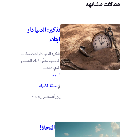
مقالات مشابهة
تذكير: الدنيا دار
ابتلاء
تذكير: الدنيا دار ابتلاءخطاب
الضحية منفِّر؛ ذلك الشخص
الذي دائمًا...
أسماء
أسنة الضياء
في
.
_5 _أغسطس _2026
النجاة!