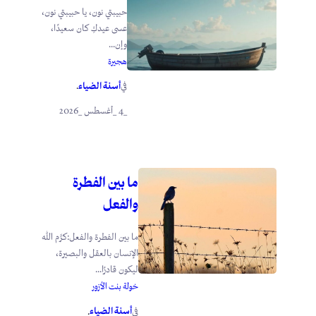
حبيبتي نون، يا حبيبتي نون،
عسى عيدكِ كان سعيدًا،
وإن...
هجيرة
أسنة الضياء
في
.
_4 _أغسطس _2026
ما بين الفطرة
والفعل
ما بين الفطرة والفعل:كرَّم الله
الإنسان بالعقل والبصيرة،
ليكون قادرًا...
خولة بنت الأزور
أسنة الضياء
في
.