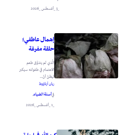
_3 _أغسطس _2026
إهمال عاطفي؛
حلقة مفرغة
الَّذي لم يتذوَّق طعم
الاهتمام في طفولته سيكبر
ليظنَّ أنَّ...
ريان أرناؤوط
أسنة الضياء
في
.
_1 _أغسطس _2026