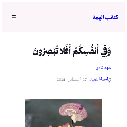
تخطى
إلى
كتائب الهمة
المحتوى
وَفِي أَنفُسِكُمْ أَفَلا تُبْصِرُونَ
شهد فادي
في
|
أسنة الضياء
_17 _أغسطس _2024