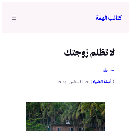
تخطى
إلى
كتائب الهمة
المحتوى
لا تظلم زوجتك
سنا برق
في
|
أسنة الضياء
_20 _أغسطس _2024