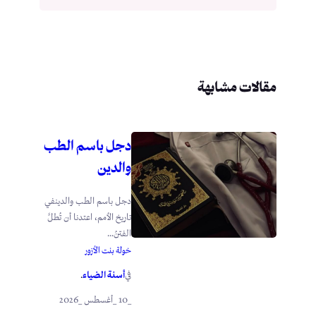
مقالات مشابهة
دجل باسم الطب
والدين
دجل باسم الطب والدينفي
تاريخ الأمم، اعتدنا أن تُطلَّ
الفتنُ...
خولة بنت الأزور
أسنة الضياء
في
.
_10 _أغسطس _2026