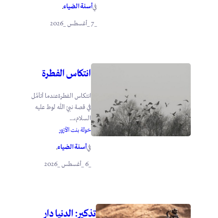
أسنة الضياء
في
.
_7 _أغسطس _2026
انتكاس الفطرة
انتكاس الفطرةعندما أتأمَّل
في قصة نبيّ الله لوط عليه
السلام،...
خولة بنت الأزور
أسنة الضياء
في
.
_6 _أغسطس _2026
تذكير: الدنيا دار