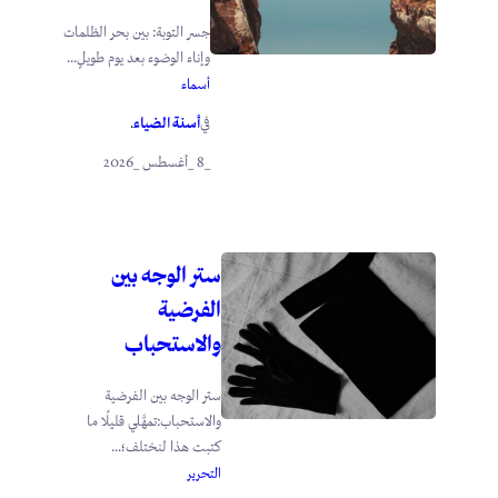
جسر التوبة: بين بحر الظلمات
وإناء الوضوء بعد يوم طويلٍ...
أسماء
أسنة الضياء
في
.
_8 _أغسطس _2026
ستر الوجه بين
الفرضية
والاستحباب
ستر الوجه بين الفرضية
والاستحباب:تمهَّلي قليلًا ما
كتبت هذا لنختلف؛...
التحرير