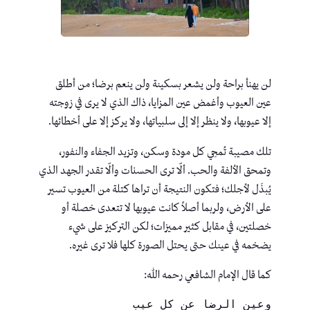
لن يهنأ براحة ولن يشعر بسكينة ولن ينعم برضا؛ من أطلق
عين العيوب وأغمض عين المزايا، ذاك الذي لا يرى في زوجته
إلا عيوبها، ولا ينظر إلا إلى سلبياتها، ولا يركز إلا على أخطائها.
تلك مصيبة تُمحِي كل مودة وسكن، وتزيد الجفاء والنفور،
وتمحق الألفة والحب. ألّا ترى الحسنات وألّا تقدر الجهد الذي
يُبذَل لأجلك؛ فتكون النتيجة أن تراها كتلة من العيوب تسير
على الأرض، ولربما أصلاً كانت عيوبها لا تتعدى خصلة أو
خصلتين، في مقابل كثير مميزات؛ لكن التركيز على شيء
يضخمه في عينك حتى يحتل الصورة كلها فلا ترى غيره.
كما قال الإمام الشافعي رحمه الله:
وعين الرضا عن كل عيب 