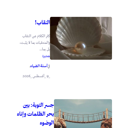
النقاب!
كثر الكلام عن النقاب
والمنتقبات بما لا يثبت،
بل بما...
هجيرة
أسنة الضياء
في
.
_9 _أغسطس _2026
جسر التوبة: بين
بحر الظلمات وإناء
الوضوء