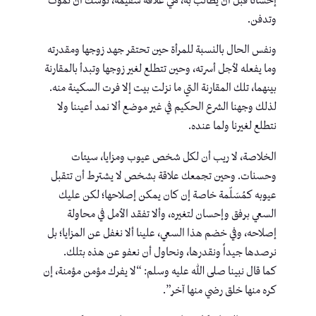
إحساناً قبل أن يطالب به، هي علاقة سقيمة، توشك أن تموت
وتدفن.
ونفس الحال بالنسبة للمرأة حين تحتقر جهد زوجها ومقدرته
وما يفعله لأجل أسرته، وحين تتطلع لغير زوجها وتبدأ بالمقارنة
بينهما، تلك المقارنة التي ما نزلت بيت إلا فرت السكينة منه.
لذلك وجهنا الشرع الحكيم في غير موضع ألا نمد أعيننا ولا
نتطلع لغيرنا ولما عنده.
الخلاصة، لا ريب أن لكل شخص عيوب ومزايا، سيئات
وحسنات. وحين تجمعك علاقة بشخص لا يشترط أن تتقبل
عيوبه كمُسَلّمة خاصة إن كان يمكن إصلاحها؛ لكن عليك
السعي برفق وإحسان لتغيره، وألا تفقد الأمل في محاولة
إصلاحه، وفي خضم هذا السعي، علينا ألا نغفل عن المزايا؛ بل
نرصدها جيداً ونقدرها، ونحاول أن نعفو عن هذه بتلك.
‏كما قال نبينا صلى الله عليه وسلم: “لا يفرك مؤمن مؤمنة، إن
كره منها خلق رضي منها آخر”.