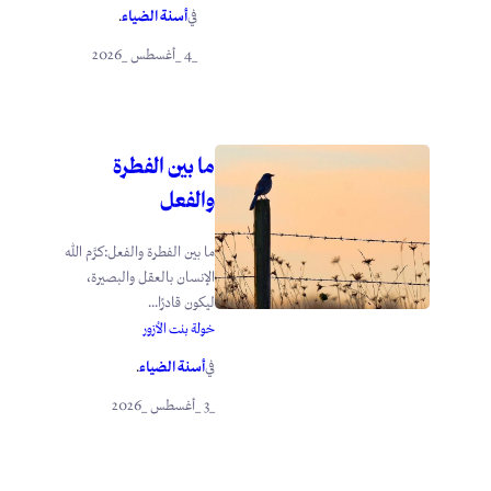
أسنة الضياء
في
.
_4 _أغسطس _2026
ما بين الفطرة
والفعل
ما بين الفطرة والفعل:كرَّم الله
الإنسان بالعقل والبصيرة،
ليكون قادرًا...
خولة بنت الأزور
أسنة الضياء
في
.
_3 _أغسطس _2026