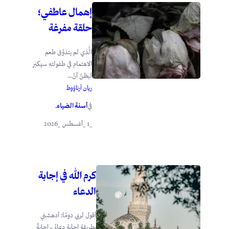
إهمال عاطفي؛
حلقة مفرغة
الَّذي لم يتذوَّق طعم
الاهتمام في طفولته سيكبر
ليظنَّ أنَّ...
ريان أرناؤوط
أسنة الضياء
في
.
_1 _أغسطس _2026
كرم الله في إجابة
الدعاء
أقول لربي دومًا: أدهشني
بطريقة إجابة دعائي، إجابةً