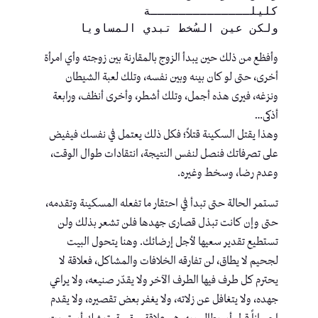
كليلــــــــــــــة
ولكن عين السُخط تبدي المساويا
وأفظع من ذلك حين يبدأ الزوج بالمقارنة بين زوجته وأي امرأة
أخرى، حتى لو كان بينه وبين نفسه، وتلك لعبة الشيطان
ونزغه، فيرى هذه أجمل، وتلك أشطر، وأخرى أنظف، ورابعة
أذكى…
وهذا يقتل السكينة قتلاً؛ فكل ذلك يعتمل في نفسك فيفيض
على تصرفاتك فنصل لنفس النتيجة، انتقادات طوال الوقت،
وعدم رضا، وسخط وغيره.
تستمر الحالة حتى تبدأ في احتقار ما تفعله المسكينة وتقدمه،
حتى وإن كانت تبذل قصارى جهدها فلن تشعر بذلك ولن
تستطيع تقدير سعيها لأجل إرضائك. وهنا يتحول البيت
لجحيم لا يطاق، لن تفارقه الخلافات والمشاكل، فعلاقة لا
يحترم كل طرف فيها الطرف الآخر ولا يقدّر صنيعه، ولا يراعي
جهده، ولا يتغافل عن زلاته، ولا يغفر بعض تقصيره، ولا يقدم