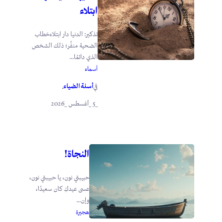
ابتلاء
تذكير: الدنيا دار ابتلاءخطاب
الضحية منفِّر؛ ذلك الشخص
الذي دائمًا...
أسماء
أسنة الضياء
في
.
_5 _أغسطس _2026
النجاة!
حبيبتي نون، يا حبيبتي نون،
عسى عيدكِ كان سعيدًا،
وإن...
هجيرة