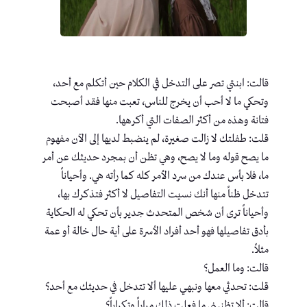
قالت: ابنتي تصر على التدخل في الكلام حين أتكلم مع أحد،
وتحكي ما لا أحب أن يخرج للناس، تعبت منها فقد أصبحت
فتانة وهذه من أكثر الصفات التي أكرهها.
قلت: طفلتك لا زالت صغيرة، لم ينضبط لديها إلى الآن مفهوم
ما يصح قوله وما لا يصح، وهي تظن أن بمجرد حديثك عن أمر
ما، فلا بأس عندك من سرد الأمر كله كما رأته هي. وأحياناً
تتدخل ظناً منها أنك نسيت التفاصيل لا أكثر فتذكرك بها،
وأحياناً ترى أن شخص المتحدث جدير بأن تحكي له الحكاية
بأدق تفاصيلها فهو أحد أفراد الأسرة على أية حال خالة أو عمة
مثلاً.
قالت: وما العمل؟
قلت: تحدثي معها ونبهي عليها ألا تتدخل في حديثك مع أحد؟
قالت: ألا تظنيني ما فعلت ذلك مراراً وتكراراً؟