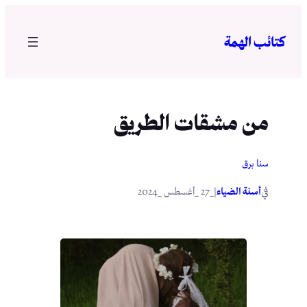
تخطى
إلى
كتائب الهمة
المحتوى
من مشقات الطريق
سنا برق
في
|
أسنة الضياء
_27 _أغسطس _2024