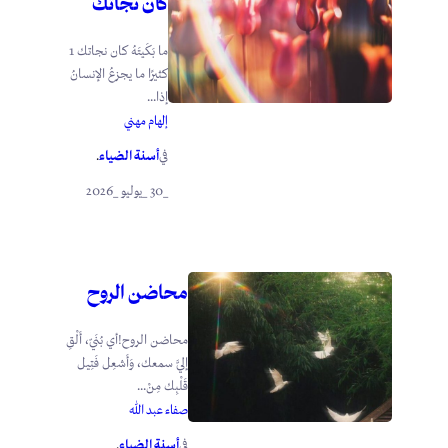
كان نجاتك
ما بَكَيتَهُ كان نجاتك 1
كثيرًا ما يجزعُ الإنسانُ
إذا...
إلهام مهني
أسنة الضياء
في
.
_30 _يوليو _2026
محاضن الروح
محاضن الروح!أي بُنَيّ، أَلْقِ
إليَّ سمعك، وَأَشعِل فَتِيل
قَلْبِك مِنْ...
صفاء عبد الله
أسنة الضياء
في
.