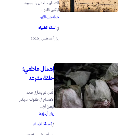
الإنسان بالعقل والبصيرة،
ليكون قادرًا...
خولة بنت الأزور
أسنة الضياء
في
.
_3 _أغسطس _2026
إهمال عاطفي؛
حلقة مفرغة
الَّذي لم يتذوَّق طعم
الاهتمام في طفولته سيكبر
ليظنَّ أنَّ...
ريان أرناؤوط
أسنة الضياء
في
.
_1 _أغسطس _2026