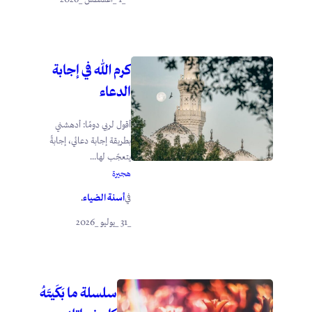
كرم الله في إجابة
الدعاء
أقول لربي دومًا: أدهشني
بطريقة إجابة دعائي، إجابةً
يتعجّب لها...
هجيرة
أسنة الضياء
في
.
_31 _يوليو _2026
سلسلة ما بَكَيتَهُ