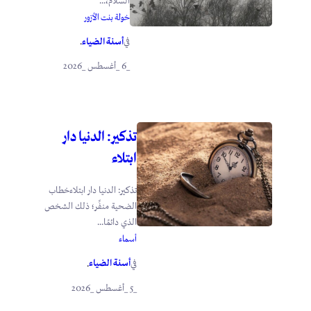
السلام،...
خولة بنت الأزور
أسنة الضياء
في
.
_6 _أغسطس _2026
تذكير: الدنيا دار
ابتلاء
تذكير: الدنيا دار ابتلاءخطاب
الضحية منفِّر؛ ذلك الشخص
الذي دائمًا...
أسماء
أسنة الضياء
في
.
_5 _أغسطس _2026