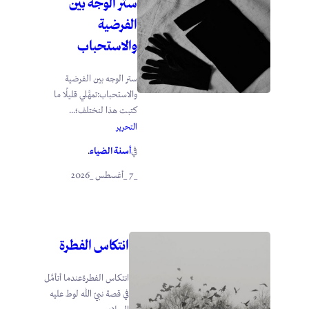
ستر الوجه بين
الفرضية
والاستحباب
ستر الوجه بين الفرضية
والاستحباب:تمهَّلي قليلًا ما
كتبت هذا لنختلف؛...
التحرير
أسنة الضياء
في
.
_7 _أغسطس _2026
انتكاس الفطرة
انتكاس الفطرةعندما أتأمَّل
في قصة نبيّ الله لوط عليه