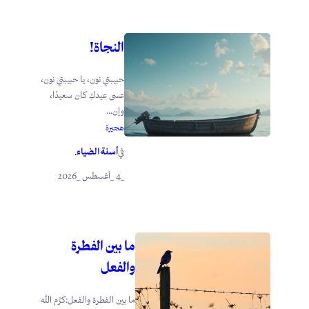
النجاة!
حبيبتي نون، يا حبيبتي نون،
عسى عيدكِ كان سعيدًا،
وإن...
هجيرة
أسنة الضياء
في
.
_4 _أغسطس _2026
ما بين الفطرة
والفعل
ما بين الفطرة والفعل:كرَّم الله