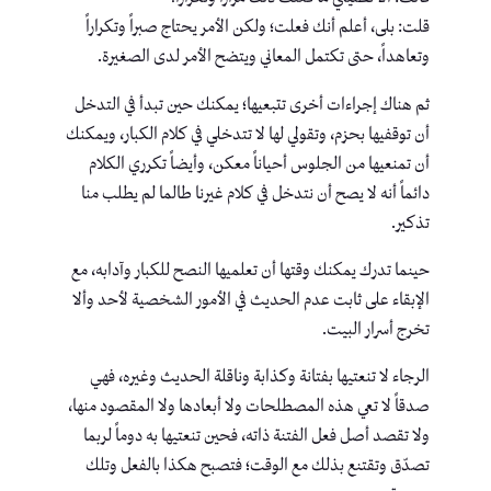
قلت: بلى، أعلم أنك فعلت؛ ولكن الأمر يحتاج صبراً وتكراراً
وتعاهداً، حتى تكتمل المعاني ويتضح الأمر لدى الصغيرة.
ثم هناك إجراءات أخرى تتبعيها؛ يمكنك حين تبدأ في التدخل
أن توقفيها بحزم، وتقولي لها لا تتدخلي في كلام الكبار، ويمكنك
أن تمنعيها من الجلوس أحياناً معكن، وأيضاً تكرري الكلام
دائماً أنه لا يصح أن نتدخل في كلام غيرنا طالما لم يطلب منا
تذكير.
حينما تدرك يمكنك وقتها أن تعلميها النصح للكبار وآدابه، مع
الإبقاء على ثابت عدم الحديث في الأمور الشخصية لأحد وألا
تخرج أسرار البيت.
الرجاء لا تنعتيها بفتانة وكذابة وناقلة الحديث وغيره، فهي
صدقاً لا تعي هذه المصطلحات ولا أبعادها ولا المقصود منها،
ولا تقصد أصل فعل الفتنة ذاته، فحين تنعتيها به دوماً لربما
تصدّق وتقتنع بذلك مع الوقت؛ فتصبح هكذا بالفعل وتلك