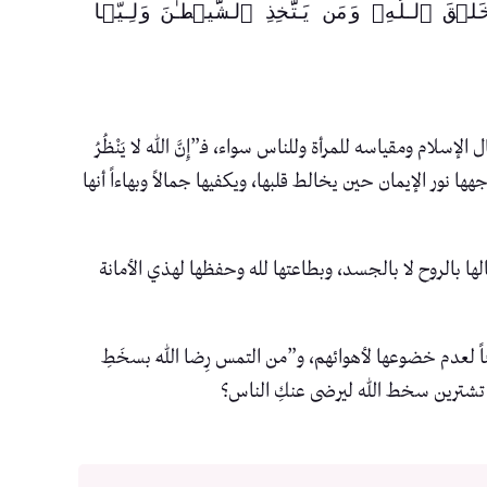
 ﴿وَلَأُضِلَّنَّهُمۡ وَلَأُمَنِّیَنَّهُمۡ وَلَـَٔامُرَنَّهُمۡ فَلَیُبَتِّكُنَّ ءَاذَانَ ٱلۡأَنۡعَـٰمِ وَلَـَٔامُرَنَّهُمۡ فَلَیُغَیِّرُنَّ خَلۡقَ ٱللَّهِۚ وَمَن یَتَّخِذِ ٱلشَّیۡطَـٰنَ وَلِیࣰّا 
سلام ومقياسه للمرأة وللناس سواء، فـ”إِنَّ الله لا يَنْظُرُ
وراً لوجهها نور الإيمان حين يخالط قلبها، ويكفيها جمالاً وبهاءاً أنها
الها بالروح لا بالجسد، وبطاعتها لله وحفظها لهذي الأمانة
ً لعدم خضوعها لأهوائهم، و”من التمس رِضا اللهِ بسخَطِ
كيف تشترين سخط الله ليرضى عنكِ الناس؟