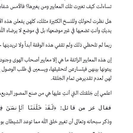
تساءلت كيف تغيرت تلك المعايير ومن يغيرها؟ فالأمس شفاه رق
هل نظرت لحولكِ وللنسخ الكثيرة مثلك، كلهن يفعلن هذه الأف
يديكِ وأنتِ تضعيها في غير موضعها؛ بل في موضع لا يرضاه الل
ربما لم تلحظي ذلك ولم تقفي هذه الوقفة أبداً ولا تريدينه
إن هذه المعايير الزائفة ما هي إلا معايير أصحاب الهوى وجن
يبثونها بينهن فيتسارعن لتحقيقها، ويسعين في طلب الوصول إل
لهن لعدم تقديرهن تمام الخِلقة.
اعلمي إن خِلقتك التي أنتِ عليها هي من صنع المصور البديع
فقال عز من قائل: ﴿لَقَدۡ خَلَقۡنَا ٱلۡإِنسَـٰنَ فِی
وذكر سبحانه وتعالى أن تغيير خلق الله مما توعد الشيطان ب