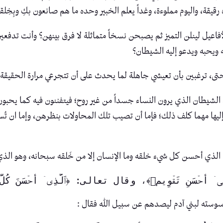
يقة، واليوم مملوءة، وغداً يعلم الخبير وحده ما هم صانعون بكِ وبِخِلق
اعيل لينلن التميز ثم يصبحن نسخاً متماثلة لا فرق بينهن؟ وأنت تدفعين
ه ويحبه ويدعو إليه الشيطان؟
ا حتى، ترغبين بأن تعيشي جاهلة لما يحدث على أن تتجرعي مرارة الحقيقة
ود الشيطان الذي يرون النساء جسداً من غير روح؛ فيتفننون فيه كما يحبو
يها مهما كلف ذلك؛ فإما أن تصيب تلك المحاولات بنظرهن، وإما ان تُسل
، الذي أحسن كل شيء خلقه وما الإنسان إلا من خَلقه سبحانه، وهو الذي
ۤ أَحۡسَنِ تَقۡوِیمࣲ﴾، وقال تعالى: ﴿ٱلَّذِیۤ أَحۡسَنَ كُلَّ ش
وسوسته لبني آدم ليصدهم عن سبيل الله فقال :