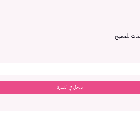
فات للمطبخ
سجل في النشرة