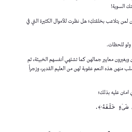
تك السوية!
 لمن يتلاعب بخلقتكِ؛ هل نظرت للأموال الكثيرة التي في
 ولو للحظات.
ن ويغيرون معايير جمالهن كما تشتهي أنفسهم الخبيثة، ثم
ب منهن هذه النعم عقوبة لهن من العليم القدير، وزجراً
 امتن عليه بذلك؛
َیۡءٍ خَلَقَهُۥ﴾. 