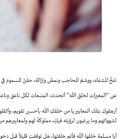
نَفخٌ للشفاه، ووشمٌ للحاجب ونمصٌ وإزالة، حقنٌ للسموم في
عن “المغيرات لخلق الله” أتحدث، المتبعات لكل ناعق وناعق
أرهقوكِ بتلك المعايير يا من خلقكِ الله بأحسن تقويم، وأثقلو
لشهواتهم وما يرغبون لرؤيته فيكِ، مملوكةً لهم ولمعاييرهم من
أيا مسلمة خلقها الله فأتم خِلقتها، هل توقفتِ قليلاً قبل د