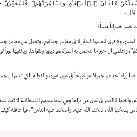
نࣰا﴾، 
خسر خسراناً مبيناً}.
عتبار، ولا ترى لنفسها قيمة إلا في معايير جمالهم، وتغفل عن معايير جمال الإ
ِكُمْ وأعْمَالِكُمْ”، واعلمي أن خير ما تتجمل به المرأة هو دينها وتقواها، ويكفيها ن
فما يراه أحدهم جميلاً هو قبيحاً في عين غيره، والفَطِنة التي تعلم أن جم
 وأختها كالقمر في عين من يراها وهي بمقاييسهم الشيطانية لا تُعد شيئا
الناسِ بسخَطِ اللهِ، سخِط اللهُ عليه، وأسخَط عليه الناسَ”، فيا عاقلة 