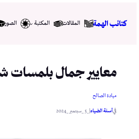
تخطى
إلى
كتائب الهمة
المقالات
المكتبة
الصور
المحتوى
معايير جمال بلمسات شي
ميادة الصالح
في
|
أسنة الضياء
_5 _سبتمبر _2024