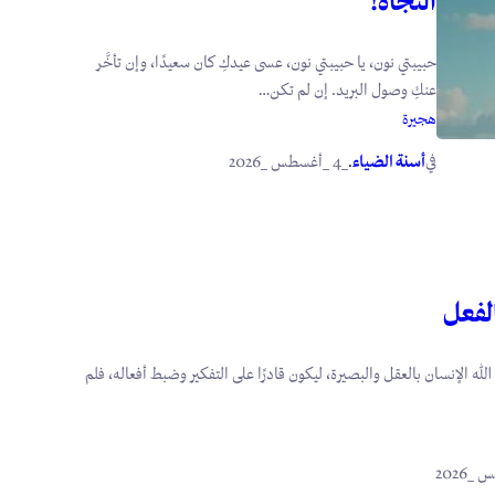
النجاة!
حبيبتي نون، يا حبيبتي نون، عسى عيدكِ كان سعيدًا، وإن تأخَّر
عنكِ وصول البريد. إن لم تكن…
هجيرة
في
.
أسنة الضياء
_4 _أغسطس _2026
الفعل
 الله الإنسان بالعقل والبصيرة، ليكون قادرًا على التفكير وضبط أفعاله، فلم