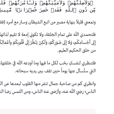
مِّن دُونِ ٱللَّهِ فَقَدۡ خَسِرَ خُسۡرَانࣰا مُّبِی
وتمعني قليلاً بنهاية مصير من اتبع الشيطان وسار مع أمره {فقد 
فلتحمدي الله على تمام الخِلقة، ولا تكوني إمعة لا تقيم لذاتها ا
إِلى أَجْسامِكْم، وَلا إِلى صُوَرِكُمْ، وَلَكِنْ يَنْظُرُ إِلَى قُلُوب
من خلق الحكيم العليم.
فلتنظري لنفسكِ بحُب لكل ما فيها وما أودعه الله في خِلقتها، 
التي ستُسأل عنها يوماً حين تقف بين يديه سبحانه.
وانظري كم من صاحبة جمال تنفر منها القلوب لبعدها عن الله،
الناسِ؛ رضِيَ اللهُ عنه، وأرْضى عنه الناسَ، ومن التَمس رضا 