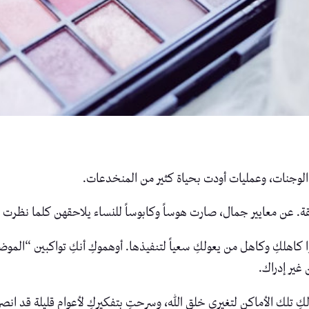
 الوجنات، وعمليات أودت بحياة كثير من المنخدعات.
ة. عن معايير جمال، صارت هوساً وكابوساً للنساء يلاحقهن كلما نظرت إ
ا كاهلكِ وكاهل من يعولكِ سعياً لتنفيذها. أوهموكِ أنكِ تواكبين “الموض
 غير إدراك.
خولكِ تلك الأماكن لتغيري خلق الله، وسرحتِ بتفكيركِ لأعوام قليلة قد