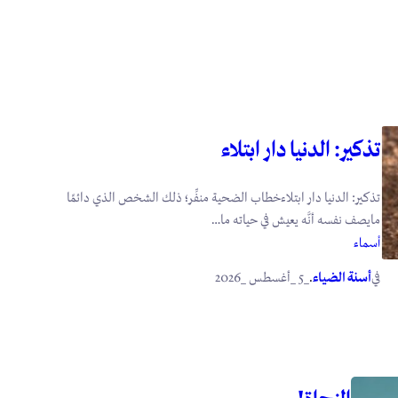
تذكير: الدنيا دار ابتلاء
تذكير: الدنيا دار ابتلاءخطاب الضحية منفِّر؛ ذلك الشخص الذي دائمًا
مايصف نفسه أنَّه يعيش في حياته ما…
أسماء
في
.
أسنة الضياء
_5 _أغسطس _2026