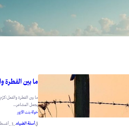
ما بين الفطرة و
ما بين الفطرة والفعل:كرَّم
يجعل المشاعر…
خولة بنت الأزور
في
.
أسنة الضياء
_3 _أغسطس _2026