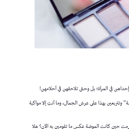
حداهن في المرآة؛ بل وحتى تلاحقهن في أحلامهن!
ة” وتتربعين بهذا على عرش الجمال، وما أنتِ إلا مواكبة
 انصرمت حين كانت الموضة عكس ما تقومين به الآن؟ هلا