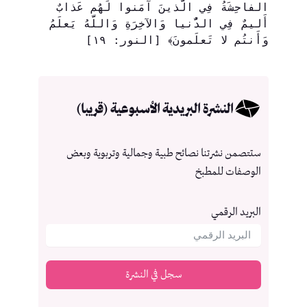
الفاحِشَةُ فِي الَّذينَ آمَنوا لَهُم عَذابٌ 
أَليمٌ فِي الدُّنيا وَالآخِرَةِ وَاللَّهُ يَعلَمُ 
وَأَنتُم لا تَعلَمونَ﴾ [النور: ١٩]
النشرة البريدية الأسبوعية (قريبا)
ستتصمن نشرتنا نصائح طبية وجمالية وتربوية وبعض
الوصفات للمطبخ
البريد الرقمي
سجل في النشرة