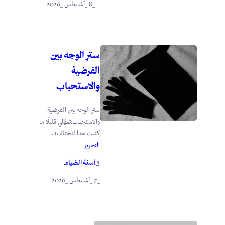
_8 _أغسطس _2026
ستر الوجه بين
الفرضية
والاستحباب
ستر الوجه بين الفرضية
والاستحباب:تمهَّلي قليلًا ما
كتبت هذا لنختلف؛...
التحرير
أسنة الضياء
في
.
_7 _أغسطس _2026