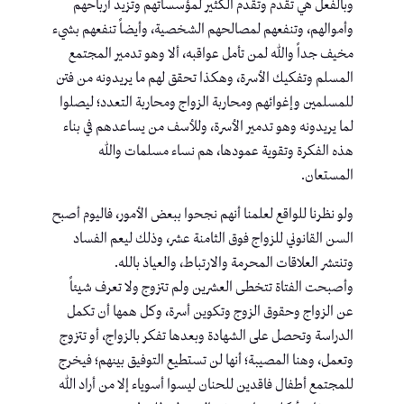
وبالفعل هي تقدم وتقدم الكثير لمؤسساتهم وتزيد أرباحهم
وأموالهم، وتنفعهم لمصالحهم الشخصية، وأيضاً تنفعهم بشيء
مخيف جداً والله لمن تأمل عواقبه، ألا وهو تدمير المجتمع
المسلم وتفكيك الأسرة، وهكذا تحقق لهم ما يريدونه من فتن
للمسلمين وإغوائهم ومحاربة الزواج ومحاربة التعدد؛ ليصلوا
لما يريدونه وهو تدمير الأسرة، وللأسف من يساعدهم في بناء
هذه الفكرة وتقوية عمودها، هم نساء مسلمات والله
المستعان.
ولو نظرنا للواقع لعلمنا أنهم نجحوا ببعض الأمور، فاليوم أصبح
السن القانوني للزواج فوق الثامنة عشر، وذلك ليعم الفساد
وتنتشر العلاقات المحرمة والارتباط، والعياذ بالله.
وأصبحت الفتاة تتخطى العشرين ولم تتزوج ولا تعرف شيئاً
عن الزواج وحقوق الزوج وتكوين أسرة، وكل همها أن تكمل
الدراسة وتحصل على الشهادة وبعدها تفكر بالزواج، أو تتزوج
وتعمل، وهنا المصيبة؛ أنها لن تستطيع التوفيق بينهم؛ فيخرج
للمجتمع أطفال فاقدين للحنان ليسوا أسوياء إلا من أراد الله