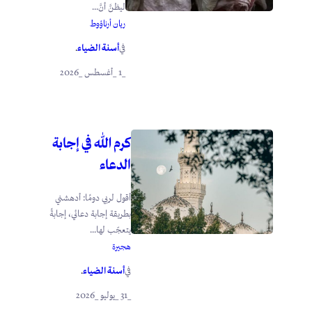
ليظنَّ أنَّ...
ريان أرناؤوط
أسنة الضياء
في
.
_1 _أغسطس _2026
كرم الله في إجابة
الدعاء
أقول لربي دومًا: أدهشني
بطريقة إجابة دعائي، إجابةً
يتعجّب لها...
هجيرة
أسنة الضياء
في
.
_31 _يوليو _2026