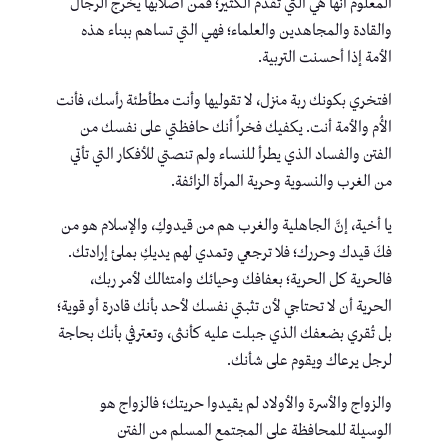
المعلوم أنها هي التي تقدم الكثير؛ فمن أصلابها يخرج الرجال
والقادة والمجاهدين والعلماء؛ فهي التي تساهم ببناء هذه
الأمة إذا أحسنت التربية.
افتخري بكونك ربة منزل، لا تقوليها وأنت مطأطئة رأسك، فأنت
الأُم والأمة أنت. يكفيك فخراً أنك حافظتي على نفسك من
الفتن والفساد الذي يطرأ للنساء ولم تنصتي للأفكار التي تأتي
من الغرب والنسوية وحرية المرأة الزائفة.
يا أخية، إنَّ الجاهلية والغرب هم من قيدوكِ، والإسلام هو من
فكَ قيدك وحررك؛ فلا ترجعي وتمدي لهم يديكِ بملئ إرادتك.
فالحرية كل الحرية؛ بعفافك وحيائك وامتثالك لأمر ربك،
الحرية أن لا تحتاجي لأن تثبتي نفسك لأحد بأنك قادرة أو قوية؛
بل تُقري بضعفك الذي جبلت عليه كأنثى، وتعترفي بأنك بحاجة
لرجل يرعاك ويقوم على شأنك.
والزواج والأسرة والأولاد لم يقيدوا حريتك؛ فالزواج هو
الوسيلة للمحافظة على المجتمع المسلم من الفتن