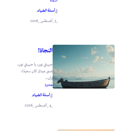
أسماء
أسنة الضياء
في
.
_5 _أغسطس _2026
النجاة!
حبيبتي نون، يا حبيبتي نون،
عسى عيدكِ كان سعيدًا،
وإن...
هجيرة
أسنة الضياء
في
.
_4 _أغسطس _2026