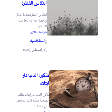
انتكاس الفطرة
انتكاس الفطرةعندما أتأمَّل
في قصة نبيّ الله لوط عليه
السلام،...
خولة بنت الأزور
أسنة الضياء
في
.
_6 _أغسطس _2026
تذكير: الدنيا دار
ابتلاء
تذكير: الدنيا دار ابتلاءخطاب
الضحية منفِّر؛ ذلك الشخص
الذي دائمًا...