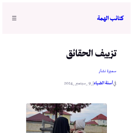
تخطى
إلى
كتائب الهمة
المحتوى
تزييف الحقائق
سميرة نشار
في
|
أسنة الضياء
_9 _سبتمبر _2024