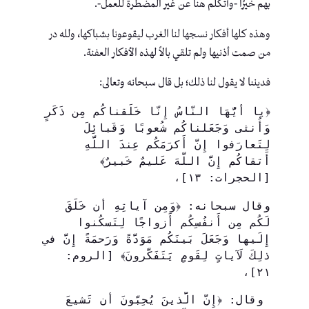
بهم خيرًا -وأتكلم هنا عن غير المضطرة للعمل-.
وهذه كلها أفكار نسجها لنا الغرب ليقوعونا بشباكها، ولله در
من صمت أذنيها ولم تلقي بالاً لهذه الأفكار العفنة.
فديننا لا يقول لنا ذلك؛ بل قال سبحانه وتعالى:
﴿يا أَيُّهَا النّاسُ إِنّا خَلَقناكُم مِن ذَكَرٍ 
وَأُنثى وَجَعَلناكُم شُعوبًا وَقَبائِلَ 
لِتَعارَفوا إِنَّ أَكرَمَكُم عِندَ اللَّهِ 
أَتقاكُم إِنَّ اللَّهَ عَليمٌ خَبيرٌ﴾ 
[الحجرات: ١٣]، 
وقال سبحانه: ﴿وَمِن آياتِهِ أَن خَلَقَ 
لَكُم مِن أَنفُسِكُم أَزواجًا لِتَسكُنوا 
إِلَيها وَجَعَلَ بَينَكُم مَوَدَّةً وَرَحمَةً إِنَّ في 
ذلِكَ لَآياتٍ لِقَومٍ يَتَفَكَّرونَ﴾ [الروم: 
٢١]،
 وقال: ﴿إِنَّ الَّذينَ يُحِبّونَ أَن تَشيعَ 