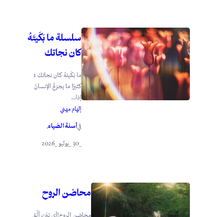
سلسلة ما بَكَيتَهُ
كان نجاتك
ما بَكَيتَهُ كان نجاتك 1
كثيرًا ما يجزعُ الإنسانُ
إذا...
إلهام مهني
أسنة الضياء
في
.
_30 _يوليو _2026
محاضن الروح
محاضن الروح!أي بُنَيّ، أَلْقِ