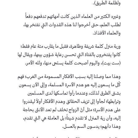
ولظلمة الطريق).
وغيره الكثير من العلماء الذين كانت أمهاتهم تدفعهم دفعاً
لطلب العلم، حتى أخرجوا لنا هذه القدوات التي نفتخر بها،
والعلماء الأفذاذ.
وربة منزل كلمة شريفة وطاهرة، فقبل ما يقارب مئة عام فقط؛
كانوا يفتخرون بالفتاة التي تحسن رعاية شؤون بيتها، ويقال لها
(ست بيت)، واليوم أصبحت كلمة يستحى منها، ولله الأمر.
وهذا مما وصلنا إليه بسبب الأفكار المسمومة من الغرب؛ فهم
كُل ما يسعون إليه هو هدم الأسرة المسلمة، وإلى الآن يسعون
بشتى الطرق لذلك، وعندما رأوا تماسكها لدى المسلمين
وترابطها؛ لجأوا إلى تزيف الحقائق وهدم الأفكار أولاً ليقدروا
على هدم الأسرة؛ مثل أنَّ الزواج تخلف لم تعد الأنثى بحاجة
إليه، وأن ربة المنزل لا تقدم شيئاً؛ بل العاملة هي التي تقدم،
وهذا دأبهم؛ يدسون السم بالعسل.