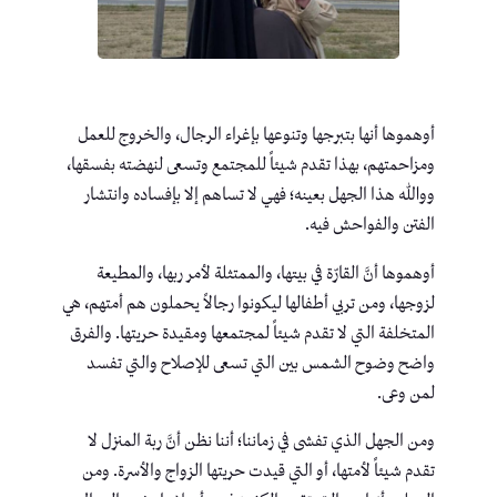
أوهموها أنها بتبرجها وتنوعها بإغراء الرجال، والخروج للعمل
ومزاحمتهم، بهذا تقدم شيئاً للمجتمع وتسعى لنهضته بفسقها،
ووالله هذا الجهل بعينه؛ فهي لا تساهم إلا بإفساده وانتشار
الفتن والفواحش فيه.
أوهموها أنَّ القارّة في بيتها، والممتثلة لأمر ربها، والمطيعة
لزوجها، ومن تربي أطفالها ليكونوا رجالاً يحملون هم أمتهم، هي
المتخلفة التي لا تقدم شيئاً لمجتمعها ومقيدة حريتها. والفرق
واضح وضوح الشمس بين التي تسعى للإصلاح والتي تفسد
لمن وعى.
ومن الجهل الذي تفشى في زماننا؛ أننا نظن أنَّ ربة المنزل لا
تقدم شيئاً لأمتها، أو التي قيدت حريتها الزواج والأسرة. ومن