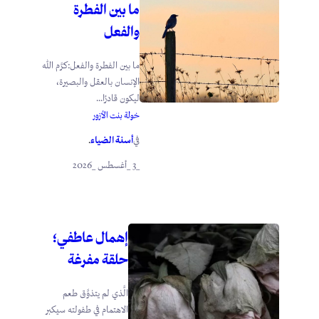
ما بين الفطرة
والفعل
ما بين الفطرة والفعل:كرَّم الله
الإنسان بالعقل والبصيرة،
ليكون قادرًا...
خولة بنت الأزور
أسنة الضياء
في
.
_3 _أغسطس _2026
إهمال عاطفي؛
حلقة مفرغة
الَّذي لم يتذوَّق طعم
الاهتمام في طفولته سيكبر