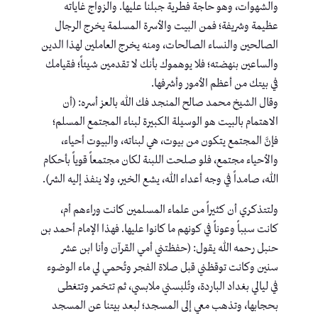
والشهوات، وهو حاجة فطرية جبلنا عليها. والزواج غاياته
عظيمة وشريفة؛ فمن البيت والأسرة المسلمة يخرج الرجال
الصالحين والنساء الصالحات، ومنه يخرج العاملين لهذا الدين
والساعين بنهضته؛ فلا يوهموك بأنك لا تقدمين شيئاً؛ فقيامك
في بيتك من أعظم الأمور وأشرفها.
وقال الشيخ محمد صالح المنجد فك الله بالعز أسره: (أن
الاهتمام بالبيت هو الوسيلة الكبيرة لبناء المجتمع المسلم؛
فإنَّ المجتمع يتكون من بيوت، هي لبناته، والبيوت أحياء،
والأحياء مجتمع، فلو صلحت اللبنة لكان مجتمعاً قوياً بأحكام
الله، صامداً في وجه أعداء الله، يشع الخير، ولا ينفذ إليه الشر).
ولتتذكري أن كثيراً من علماء المسلمين كانت وراءهم أم،
كانت سبباً وعوناً في كونهم ما كانوا عليها. فهذا الإمام أحمد بن
حنبل رحمه الله يقول: (حفظتني أمي القرآن وأنا ابن عشر
سنين وكانت توقظني قبل صلاة الفجر وتُحمي لي ماء الوضوء
في ليالي بغداد الباردة، وتُلبسني ملابسي، ثم تتخمر وتتغطى
بحجابها، وتذهب معي إلى المسجد؛ لبعد بيتنا عن المسجد