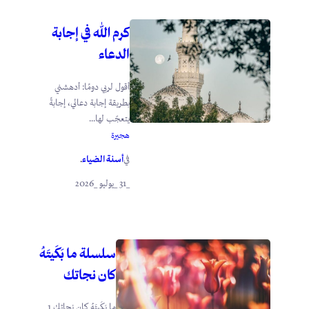
كرم الله في إجابة
الدعاء
أقول لربي دومًا: أدهشني
بطريقة إجابة دعائي، إجابةً
يتعجّب لها...
هجيرة
أسنة الضياء
في
.
_31 _يوليو _2026
سلسلة ما بَكَيتَهُ
كان نجاتك
ما بَكَيتَهُ كان نجاتك 1