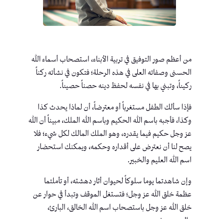
من أعظم صور التوفيق في تربية الأبناء، استصحاب أسماء الله
الحسنى وصفاته العلى في هذه الرحلة؛ فتكون في نشأته ركناً
ركيناً، وتبني بها في نفسه لحفظ دينه حصناً حصيناً.
فإذا سألك الطفل مستغرباً أو معترضاً، أن لماذا يحدث كذا
وكذا، فأجبه باسم الله الحكيم وباسم الله الملك، مبيناً أن الله
عز وجل حكيم فيما يقدره، وهو الملك المالك لكل شيء؛ فلا
يصح لنا أن نعترض على أقداره وحكمه، ويمكنك استحضار
اسم الله العليم والخبير.
وإن شاهدتما يوما سلوكاً لحيوان أثار دهشته، أو تأملتما
عظمة خلق الله عز وجل؛ فتستغل الموقف وتبدأ في حوار عن
خلق الله عز وجل باستصحاب اسم الله الخالق، البارئ،