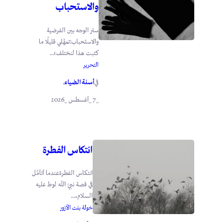
والاستحباب
ستر الوجه بين الفرضية
والاستحباب:تمهَّلي قليلًا ما
كتبت هذا لنختلف؛...
التحرير
أسنة الضياء
في
.
_7 _أغسطس _2026
انتكاس الفطرة
انتكاس الفطرةعندما أتأمَّل
في قصة نبيّ الله لوط عليه
السلام،...
خولة بنت الأزور