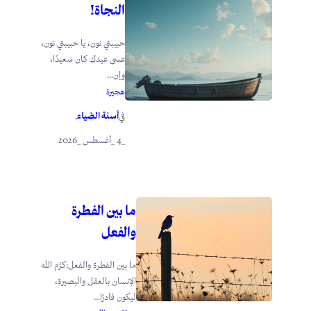
النجاة!
حبيبتي نون، يا حبيبتي نون،
عسى عيدكِ كان سعيدًا،
وإن...
هجيرة
أسنة الضياء
في
.
_4 _أغسطس _2026
ما بين الفطرة
والفعل
ما بين الفطرة والفعل:كرَّم الله
الإنسان بالعقل والبصيرة،
ليكون قادرًا...