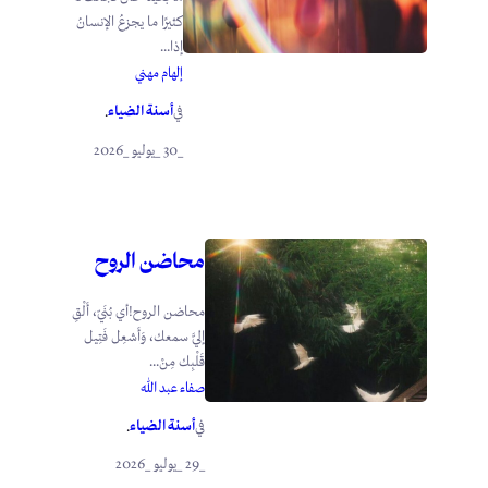
كثيرًا ما يجزعُ الإنسانُ
إذا...
إلهام مهني
أسنة الضياء
في
.
_30 _يوليو _2026
محاضن الروح
محاضن الروح!أي بُنَيّ، أَلْقِ
إليَّ سمعك، وَأَشعِل فَتِيل
قَلْبِك مِنْ...
صفاء عبد الله
أسنة الضياء
في
.
_29 _يوليو _2026