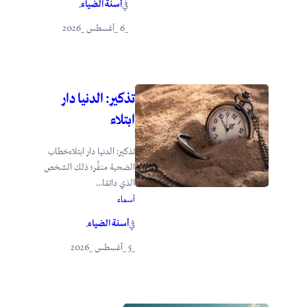
أسنة الضياء
في
.
_6 _أغسطس _2026
تذكير: الدنيا دار
ابتلاء
تذكير: الدنيا دار ابتلاءخطاب
الضحية منفِّر؛ ذلك الشخص
الذي دائمًا...
أسماء
أسنة الضياء
في
.
_5 _أغسطس _2026