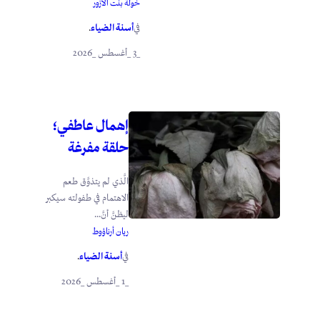
خولة بنت الأزور
أسنة الضياء
في
.
_3 _أغسطس _2026
إهمال عاطفي؛
حلقة مفرغة
الَّذي لم يتذوَّق طعم
الاهتمام في طفولته سيكبر
ليظنَّ أنَّ...
ريان أرناؤوط
أسنة الضياء
في
.
_1 _أغسطس _2026