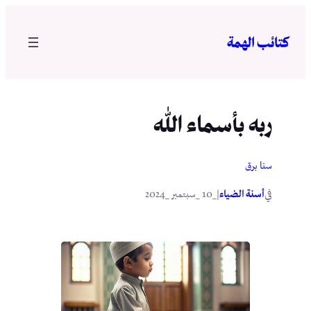
تخطى
إلى
كتائب الهمة
المحتوى
ربه بأسماء الله
سنا برق
في
|
أسنة الضياء
_10 _سبتمبر _2024