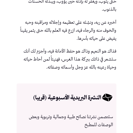
حتى يتوب، ويغفر له بإذنه حين يؤوب، ويبدله الحسنات
بالذنوب.
أخبره عن ربه، ونشِئه على تعظيمه وإجلاله ومراقبته وحبه
والخوف منه والرجاء فيه، ازرع فيه العلم بالله حتى يثمر يقيناً
يفيض على حياته بأسرها.
فذاك هو النعيم وذاك هو حفظ الأمانة فيه، وأجزم لك أنك
ستشعر في ذاتك ببركة هذا الغرس، فهنيئاً لمن أحاط حياته
وحياة رعيته بالله عز وجل وأسمائه وصفاته.
النشرة البريدية الأسبوعية (قريبا)
ستتصمن نشرتنا نصائح طبية وجمالية وتربوية وبعض
الوصفات للمطبخ