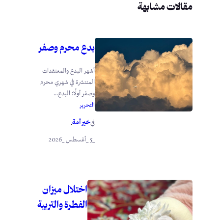
مقالات مشابهة
بدع محرم وصفر
أشهر البدع والمعتقدات
المنتشرة في شهري محرم
وصفر أولًا: البدع...
التحرير
خير أمة
في
.
_5 _أغسطس _2026
اختلال ميزان
الفطرة والتربية