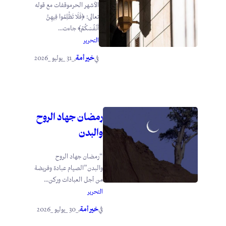
الأشهر الحرموقفات مع قوله
تعالى: ﴿فَلَا تَظْلِمُوا فِيهِنَّ
أَنْفُسَكُمْ﴾ جاءت...
التحرير
خير أمة
_31 _يوليو _2026
في
.
رمضان جهاد الروح
والبدن
“رمضان جهاد الروح
والبدن”الصيام عبادة وفريضة
من أجل العبادات وركن...
التحرير
خير أمة
_30 _يوليو _2026
في
.