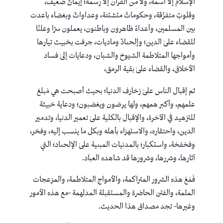
الإسلام إلا اسمه، ولا من القرآن إلا رسمه؛ إيمانٌ ضعيف،
وقلوبٌ متفرِّقة، وحكوماتٌ متشتتة، وعداواتٌ وبغضاء باعدت
بين المسلمين، وأعداءٌ ظاهرون وباطنون، يعملون سرًا وعلنًا
للقضاء علىٰ الدين؛ وإلحـ،ـادٌ وماديات، جرفت بخبيث تيارها
وأمواجها المتلاطمة الشيوخ والشبان، ودعايات إلىٰ فساد
الأخلاق، والقضاء علىٰ بقية الرمق،
ثم إقبال الناس علىٰ زخارف الدنيا؛ بحيث أصبحت هي مَبلغ
علمهم، وأكبر همهم، ولها يرضون ويغضبون؛ ودعاية خبيثة
للتزهيد في الآخرة، والإقبال بالكلية علىٰ تعمير الدنيا، وتدمير
الدين، واحتقاره، والاستهزاء بأهله وبكل ما ينسب إليه، وفخر،
وفخفخة، واستكبار؛ بالمدنيات المبنية علىٰ الإلحـ،ـاد؛ التي
آثارها، وشررها، وشرورها قد شاهده العباد.
فَمَعَ هذه الشرور المتراكمة، والأمواج المتلاطمة، والمزعجات
الملمة، والفتن الحاضرة والمستقبلة المدلهمة -مع هذه الأمور
وغيرها- تجد مصداق هذا الحديث.