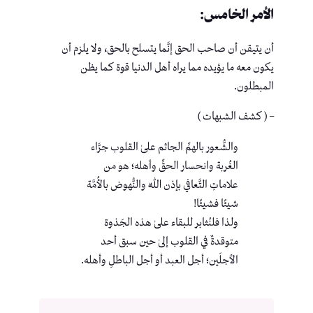
الأمر الخامس:
أن يتيقن أن صاحب الحق إنَّما يتسلح بالحق، ولا يلزم أن
يكون معه ما يؤيده مما يراه أهل الدنيا قوة كما يظن
المبطلون.
– ( كشف الشبهات )
والشُّعور بالهمِّ الجاثم علىٰ القلوب جرَّاء
الغُربة وانحسار الحقِّ وأهله؛ هو من
علاماتِ التَّعافي بإذن اللّٰه والنُّهوض بالأُمَّة
شيئًا فشيئًا!
ولذا فلنُثابر للبقاء علىٰ هذه الجَذوة
متوقدةٌ في القلوب إلىٰ حين سبق أحد
الأجلَين؛ أجل العبد أو أجل الباطلِ وأهله.