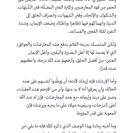
الجمر من قوة المعارضين، وكثرة الفتن المضلّة؛ فتن الشُّبُهات،
والشكوك، والإلحاد، وفتن الشهوات، وانصراف الخلق إلىٰ
الدنيا، وانهماكهم فيها (ظاهرًا وباطنًا)، وضعف الإيمان، وشدة
التفرد لقلة المُعين والمُساعد.
ولكن المتمسك بدينه؛ القائم بدفع هذه المعارضات والعوائق؛
التي لا يصمد لها إلا أهل البصيرة واليقين، وأهل الإيمان
المتين- مِنْ أفضل الخلق، وأرفعهم عند الله درجة، وأعظمهم
عنده قدرًا.
وأما الإرشاد؛ فإنه إرشاد لأمّته؛ أن يُوطِّنوا أنفسهم علىٰ هذه
الحالة، وأن يعرفوا أنه لا بد منها، وأن من اقتحم هذه العقبات،
وصبر علىٰ دينه وإيمانه -مع هذه المعارضات- فإنّ له عند الله
أعلىٰ الدرجات، وسيُعينه مولاه علىٰ ما يحبه ويرضاه؛ فإنّ
المعونة علىٰ قدر المؤونة.
وما أشبه زماننا بهذا الوصف الذي ذكره ﷺ؛ فإنه ما بقي من