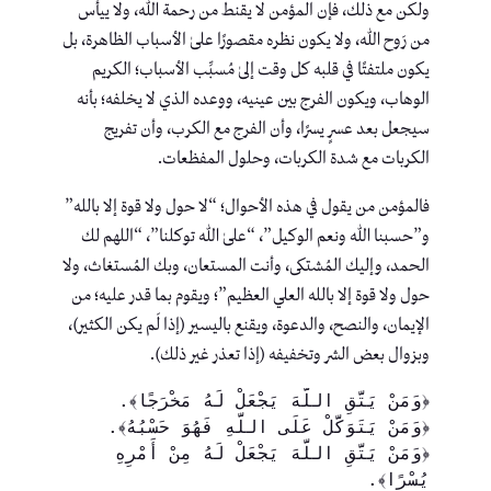
ولكن مع ذلك، فإن المؤمن لا يقنط من رحمة الله، ولا ييأس
من رَوح الله، ولا يكون نظره مقصورًا علىٰ الأسباب الظاهرة، بل
يكون ملتفتًا في قلبه كل وقت إلىٰ مُسبِّب الأسباب؛ الكريم
الوهاب، ويكون الفرج بين عينيه، ووعده الذي لا يخلفه؛ بأنه
سيجعل بعد عسرٍ يسرًا، وأن الفرج مع الكرب، وأن تفريج
الكربات مع شدة الكربات، وحلول المفظعات.
فالمؤمن من يقول في هذه الأحوال؛ “لا حول ولا قوة إلا بالله”
و”حسبنا الله ونعم الوكيل”، “علىٰ الله توكلنا”، “اللهم لك
الحمد، وإليك المُشتكى، وأنت المستعان، وبك المُستغاث، ولا
حول ولا قوة إلا بالله العلي العظيم”؛ ويقوم بما قدر عليه؛ من
الإيمان، والنصح، والدعوة، ويقنع باليسير (إذا لَم يكن الكثير)،
وبزوال بعض الشر وتخفيفه (إذا تعذر غير ذلك).
﴿وَمَنْ يَتَّقِ اللَّهَ يَجْعَلْ لَهُ مَخْرَجًا﴾.
﴿وَمَنْ يَتَوَكَّلْ عَلَى اللَّهِ فَهُوَ حَسْبُهُ﴾.
﴿وَمَنْ يَتَّقِ اللَّهَ يَجْعَلْ لَهُ مِنْ أَمْرِهِ 
يُسْرًا﴾.