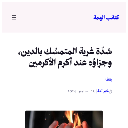
تخطى
إلى
كتائب الهمة
المحتوى
شدّة غربة المتمسِّك بالدين،
وجزاؤه عند أكرم الأكرمين
يقظة
في
|
خير أمة
_13 _سبتمبر _2024