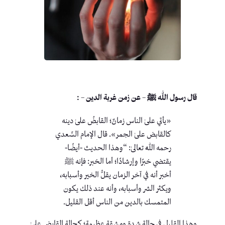
قال رسول اللّٰه ﷺ – عن زمن غربة الدين – :
«يأتي علىٰ الناس زمانٌ؛ القابضُ علىٰ دينه
كالقابض علىٰ الجمر». قال الإمام السِّعدي
رحمه اللّٰه تعالىٰ: “وهذا الحديث -أيضًا-
يقتضي خبرًا وإرشادًا؛ أما الخبر: فإنه ﷺ
أخبر أنه في آخر الزمان يقلُّ الخير وأسبابه،
ويكثر الشر وأسبابه، وأنه عند ذلك يكون
المتمسك بالدين من الناس أقل القليل.
وهذا القليل في حالة شدة ومشقة عظيمة؛ كحالة القابض علىٰ