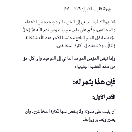
– [بهجة قلوب الأبرار: ٢٣٩ – ٢٤٠]
فلا يهولنَّك أيها الداعي إلى الحق ما تراه وتجده من الأعداء
والمخالفين، وكُن على يقين من ربك ومن نصر الله عَزَّ وَجَلَّ
لجُنده، ابذل العلم النافع محتسبا الأجر عند الله سُبْحَانَهُ
وَتَعَالَى، ولا تلتفت إلى كثرة المخالفين.
وإذا تيقن المؤمن الموحد الداعي إلى التوحيد وإلى كل حق
من هذه القضية اليقينية؛
فإن هذا يثمر له:
الأمر الأول:
أن يثبت على دعوته ولا ينقص عنها لكثرة المخالفين، وأن
يصبر ويُصابر ويرابط.