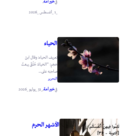
خير أمة
في
.
_1 _أغسطس _2026
الحياء
تعريف الحياء: وقال ابنُ
حَجَرٍ: “الحَياءُ: خُلُقٌ يبعَثُ
صاحِبَه على...
التحرير
خير أمة
_31 _يوليو _2026
في
.
الأشهر الحرم