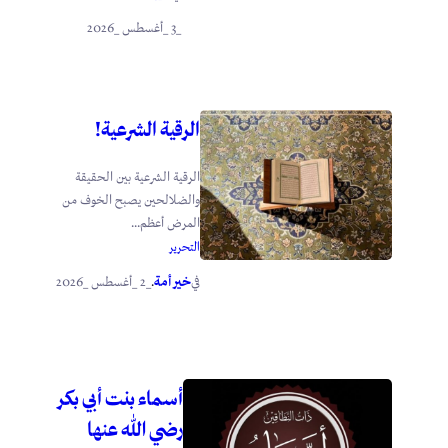
_3 _أغسطس _2026
الرقية الشرعية!
الرقية الشرعية بين الحقيقة
والضلالحين يصبح الخوف من
المرض أعظم...
التحرير
خير أمة
_2 _أغسطس _2026
في
.
أسماء بنت أبي بكر
رضي الله عنها