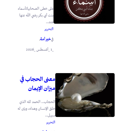
على خطى الصحابياتأسماء
بنت أبي بكر رضي الله عنها
عند...
التحرير
خير أمة
في
.
_1 _أغسطس _2026
معنى الحجاب في
ميزان الإيمان
الحجاب… الحمد لله الذي
خلق الإنسان وهداه، وبيّن له
سبيل...
التحرير