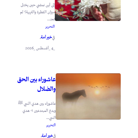
إلى أين نمضي حين يختل
ميزان الفطرة والتربية؟ لم
تعد...
التحرير
خير أمة
في
.
_4 _أغسطس _2026
عاشوراء بين الحق
والضلال
عاشوراء بين هدي النبي ﷺ
وبدع المبتدعين ١- هدي
النبي...
التحرير
خير أمة
في
.