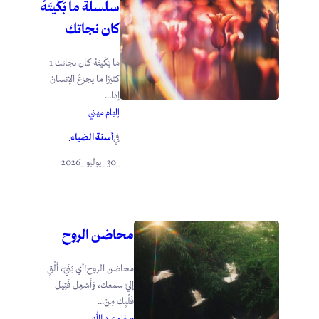
سلسلة ما بَكَيتَهُ
كان نجاتك
ما بَكَيتَهُ كان نجاتك 1
كثيرًا ما يجزعُ الإنسانُ
إذا...
إلهام مهني
أسنة الضياء
في
.
_30 _يوليو _2026
محاضن الروح
محاضن الروح!أي بُنَيّ، أَلْقِ
إليَّ سمعك، وَأَشعِل فَتِيل
قَلْبِك مِنْ...
صفاء عبد الله