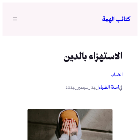
تخطى
إلى
كتائب الهمة
المحتوى
الاستهزاء بالدين
الضباب
في
|
أسنة الضياء
_24 _سبتمبر _2024