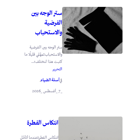
ستر الوجه بين
الفرضية
والاستحباب
ستر الوجه بين الفرضية
والاستحباب:تمهَّلي قليلًا ما
كتبت هذا لنختلف؛...
التحرير
أسنة الضياء
في
.
_7 _أغسطس _2026
انتكاس الفطرة
انتكاس الفطرةعندما أتأمَّل