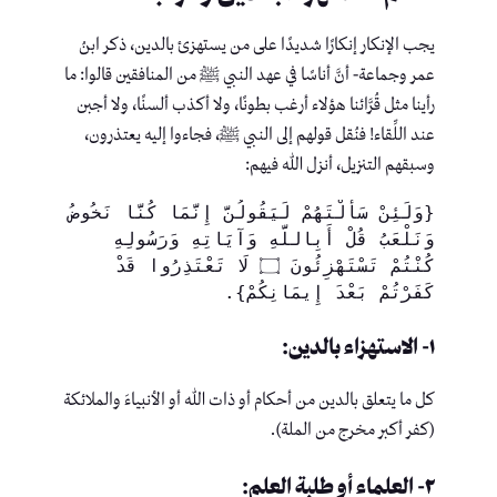
يجب الإنكار إنكارًا شديدًا على من يستهزئ بالدين، ذكر ابنُ
عمر وجماعة- أنَّ أناسًا في عهد النبي ﷺ من المنافقين قالوا: ما
رأينا مثل قُرَّائنا هؤلاء أرغب بطونًا، ولا أكذب ألسنًا، ولا أجبن
عند اللِّقاء! فنُقل قولهم إلى النبي ﷺ، فجاءوا إليه يعتذرون،
وسبقهم التنزيل، أنزل الله فيهم:
{وَلَئِنْ سَأَلْتَهُمْ لَيَقُولُنَّ إِنَّمَا كُنَّا نَخُوضُ 
وَنَلْعَبُ قُلْ أَبِاللَّهِ وَآيَاتِهِ وَرَسُولِهِ 
كُنْتُمْ تَسْتَهْزِئُونَ ۝ لَا تَعْتَذِرُوا قَدْ 
كَفَرْتُمْ بَعْدَ إِيمَانِكُمْ}.
١- الاستهزاء بالدين:
كل ما يتعلق بالدين من أحكام أو ذات الله أو الأنبياءَ والملائكة
(كفر أكبر مخرج من الملة).
٢- العلماء أو طلبة العلم: