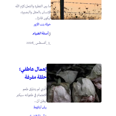
ما بين الفطرة والفعل:كرَّم الله
الإنسان بالعقل والبصيرة،
ليكون قادرًا...
خولة بنت الأزور
أسنة الضياء
في
.
_3 _أغسطس _2026
إهمال عاطفي؛
حلقة مفرغة
الَّذي لم يتذوَّق طعم
الاهتمام في طفولته سيكبر
ليظنَّ أنَّ...
ريان أرناؤوط