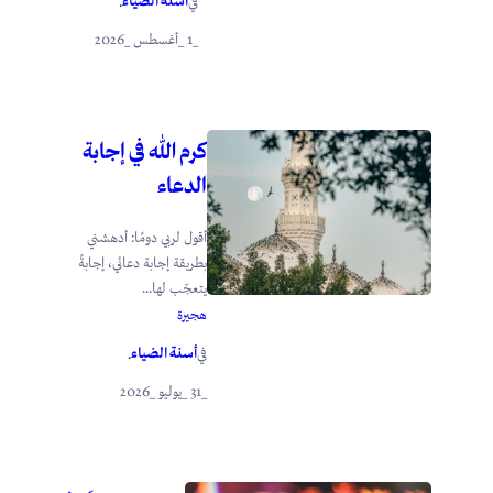
أسنة الضياء
في
.
_1 _أغسطس _2026
كرم الله في إجابة
الدعاء
أقول لربي دومًا: أدهشني
بطريقة إجابة دعائي، إجابةً
يتعجّب لها...
هجيرة
أسنة الضياء
في
.
_31 _يوليو _2026