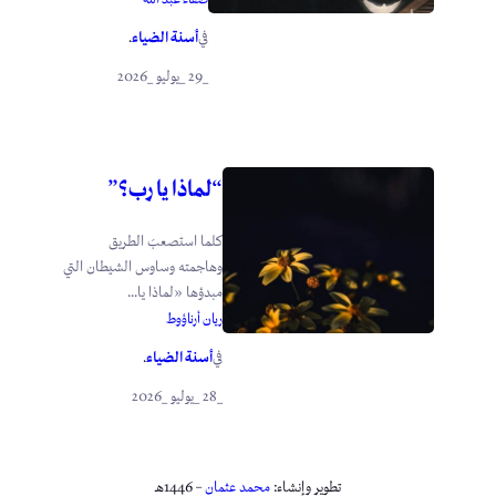
أسنة الضياء
في
.
_29 _يوليو _2026
“لماذا يا رب؟”
كلما استصعبَ الطريق
وهاجمته وساوس الشيطان التي
مبدؤها «لماذا يا...
ريان أرناؤوط
أسنة الضياء
في
.
_28 _يوليو _2026
تطوير وإنشاء:
محمد عثمان
– 1446هـ