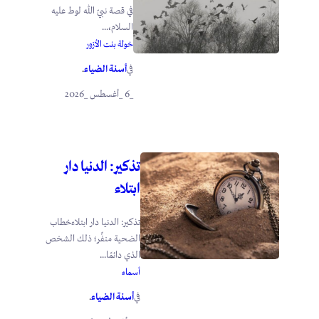
في قصة نبيّ الله لوط عليه
السلام،...
خولة بنت الأزور
أسنة الضياء
في
.
_6 _أغسطس _2026
تذكير: الدنيا دار
ابتلاء
تذكير: الدنيا دار ابتلاءخطاب
الضحية منفِّر؛ ذلك الشخص
الذي دائمًا...
أسماء
أسنة الضياء
في
.