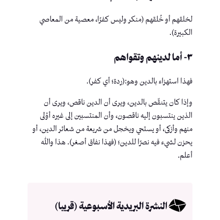
لخلقهم أو خُلقهم (منكر وليس كفرًا، معصية من المعاصي
الكبيرة).
٣- أما لدينهم وتقواهم
فهذا استهزاء بالدين وهو:(ردة؛ أي كفر).
وإذا كان يتنقّص بالدين، ويرى أن الدين ناقص، ويرى أن
الذين ينتسبون إليه ناقصون، وأن المنتسبين إلى غيره أوْلى
منهم وأزكى، أو يستحي ويخجل من شريعة من شعائر الدين، أو
يحزن لشيء فيه نصرًا للدين؛ (فهذا نفاق أصغر). هذا والله
أعلم.
النشرة البريدية الأسبوعية (قريبا)