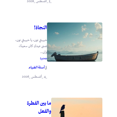
_5 _أغسطس _2026
النجاة!
حبيبتي نون، يا حبيبتي نون،
عسى عيدكِ كان سعيدًا،
وإن...
هجيرة
أسنة الضياء
في
.
_4 _أغسطس _2026
ما بين الفطرة
والفعل