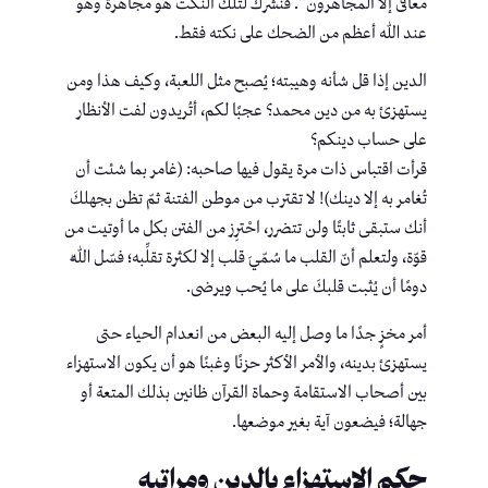
معافى إلا المجاهرون”. فنشرك لتلك النكت هو مجاهرة وهو
عند الله أعظم من الضحك على نكته فقط.
الدين إذا قل شأنه وهيبته؛ يُصبح مثل اللعبة، وكيف هذا ومن
يستهزئ به من دين محمد؟ عجبًا لكم، أتُريدون لفت الأنظار
على حساب دينكم؟
قرأت اقتباس ذات مرة يقول فيها صاحبه: (غامر بما شئت أن
تُغامر به إلا دينك)! لا تقترب من موطن الفتنة ثمّ تظن بجهلكَ
أنك ستبقى ثابتًا ولن تتضرر، احْترِز من الفتن بكل ما أوتيت من
قوّة، ولتعلم أنّ القلب ما سُمّيَ قلب إلا لكثرة تقلِّبه؛ فسّل اللّٰه
دومًا أن يُثبت قلبكَ على ما يُحب ويرضى.
أمر مخزٍ جدًا ما وصل إليه البعض من انعدام الحياء حتى
يستهزئ بدينه، والأمر الأكثر حزنًا وغبنًا هو أن يكون الاستهزاء
بين أصحاب الاستقامة وحماة القرآن ظانين بذلك المتعة أو
جهالة؛ فيضعون آية بغير موضعها.
حكم الاستهزاء بالدين ومراتبه