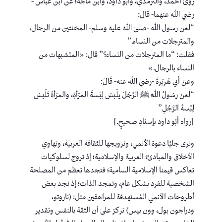
روىٰ أحمد، والترمذي، وأبو داود، وابن ماجه؛ عن ابن عباس -
رضي الله عنهما- قال:
“لعن رسول الله -صلىٰ الله عليه وسلم- المخنثين من الرجال،
والمترجلات من النساء.”
فقلت: “ما المترجلات من النساء؟” قال: «المتشبهات من
النساء بالرجال.»
وعنْ أَبي هُريْرةَ -رضي الله عنه- قَالَ:
“لَعنَ رسُولُ اللَّه ﷺ الرَّجُلَ يلْبسُ لِبْسةَ المرْأةِ، والمرْأةَ تَلْبسُ
لِبْسةَ الرَّجُلِ”
[رواه أَبُو داود بإسنادٍ صحيحٍ.]
ونرى جليًا دعوة الأنمي، وترويجها للثقافة الغربية، وتهاوي
الأخلاق والمبادئ؛ العربية والإسلامية؛ إذ تروج لسلوكيات
تعاكس قيمنا الإسلامية السامية؛ فتجدها تعظم من المصلحة
الشخصية للفرد بشكل عام، وتمجد الذات؛ إذ نجد بعض
أطروحات الأنمي المُستهدفة للمراهقين مثل: (ناروتو،
ودراجون بول، وون بيس) تركز علىٰ أن الثقة بالنفس وتقدير