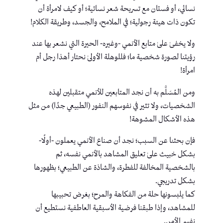
نسائي، أو فستان مع تسريحة شعر نسائية؛ أو كيف لامرأة أن
تكون ذات هيئة رجولية؛ في الملامح، والجسد، وطريقة الكلام!
ولا يخفىٰ علىٰ متابع الأنمي -وغيره- الحيرة التي نشعر بها عند
رؤيتنا لصورة شخصية ما؛ فللوهلة الأولىٰ نحتار أهذا رجل أم
امرأة!
ومن المُسَلَّم به أن نجد المتابعين للأنمي متقبلين لهذه
الشخصيات، ولا تثير في نفوسهم النفور (الطبيعي جدًا) من مثل
هذه الأشكال المشوهة!
فإن بحثنا عن السبب؛ نجد أن صناع الأنمي يعملون -أولًا-
بشكل خبيث علىٰ تعليق المشاهد بالأنمي نفسه، ثم
بالشخصية المخالفة للفطرة، والشاذة عن الطبيعي؛ بظهورها
بشكل تدريجي.
كما يلبسونها حلة من الفكاهة والمرح؛ بغرض تحبيبها
للمشاهد، وإذا طبقنا فرضية الأسبقية العاطفية نستطيع أن
نفسر الأمر..