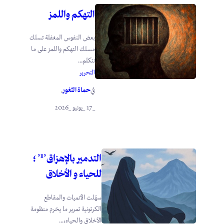
التهكم واللمز
بعض النفوس المغفلة تسلك
مسلك التهكم واللمز على ما
نتكلم...
التحرير
حماة الثغور
في
.
_17 _يونيو _2026
التدمير بالإهزاق’¹’ ؛
للحياء و الأخلاق
سهّلت الأنميات والمقاطع
الكرتونية تمرير ما يخرم منظومة
الأخلاق والحياء،...