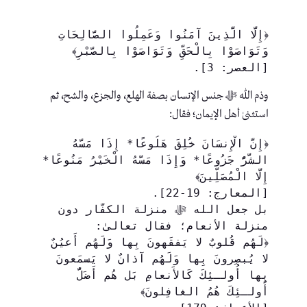
﴿إِلَّا الَّذِينَ آمَنُوا وَعَمِلُوا الصَّالِحَاتِ 
وَتَوَاصَوْا بِالْحَقِّ وَتَوَاصَوْا بِالصَّبْرِ﴾ 
[العصر: 3].
وذم الله ﷻ جنس الإنسان بصفة الهلع، والجزع، والشح، ثم
استثنىٰ أهل الإيمان؛ فقال:
﴿إِنَّ الْإِنسَانَ خُلِقَ هَلُوعًا* إِذَا مَسَّهُ 
الشَّرُّ جَزُوعًا* وَإِذَا مَسَّهُ الْخَيْرُ مَنُوعًا* 
إِلَّا الْمُصَلِّينَ﴾
[المعارج: 19-22].
بل جعل الله ﷻ منزلة الكفّار دون 
منزلة الأنعام؛ فقال تعالىٰ:
﴿لَهُم قُلوبٌ لا يَفقَهونَ بِها وَلَهُم أَعيُنٌ 
لا يُبصِرونَ بِها وَلَهُم آذانٌ لا يَسمَعونَ 
بِها أُولـئِكَ كَالأَنعامِ بَل هُم أَضَلُّ 
أُولـئِكَ هُمُ الغافِلونَ﴾