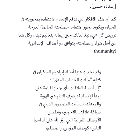
[إسناده حسن].
كما أن هذه الأفكار التي تدفع الإنسان لاعتقاده بمحوريته في
الحياة، ويكون محور اهتمامه مصلحته الخاصة؛ لدرجة
ترويض كل شيء تبعًا لذلك، حتىٰ إيمانه بتعاليم دينه، وكل هذا
من أجل هواه ومصلحته- يتوافق مع أهداف الإنسانوية
(humanity)
وقد تحدث عنها أستاذ إبراهيم السكران في
كتابه “مآلات الخطاب المدني”:
“إن أنسنة العلاقات -أي جعلها قائمة علىٰ
مبدأ الإنسانية؛ بصرف النظر عن الهوية
والمعتقَد- تستبعد المضمون الديني في
صياغة علاقتنا بالآخرين، وتطمس
الأوصاف القرآنية التي ميّز الله علىٰ أساسها
الناس؛ كوصف المؤمن، والمسلم،