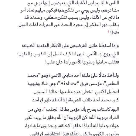
الناس غالبًا يميلون للأشياء التي يتعرضون إليها بوحي من
مشاعرهم، وليس بوحي من تفكيرهم؛ فيكون ميلهم تجاه أمر
ما ناتج عن الألفة، وليس بسبب تفكير منطقي، وعندئذ قد
ينقلب دور التفكير إلىٰ مجرد البحث عن المبررات لذلك الميل
1
فقط!
وإذا أسقطنا هاتين الفرضيتين علىٰ الأفكار العقدية الخبيثة؛
التي يروج لها الأنمي- تبين لنا كيف تنسل إلىٰ النفوس والعقول؛
فتقلب مبادئها ونظرتها للأمور رأسًا علىٰ عقب!
ولنأخذ مثالًا علىٰ ذلك؛ أحد متابعي الأنمي؛ وهو “محمد
النعامي”، مؤسس فريق “Ai show”؛ وهي قناة يوتيوبية
لتحليل الأنمي- تخطىٰ عدد متابعيها -حاليًا- المليون.
كان محمد أحد طلاب الشريعة، إلا أنه قد ظهر في أحد
2
البودكاستات يصرح بأنه مؤمن بطاقة الجذب
، وهي من
الشرك بربوبية الله؛ لأنَّ الرُّبوبية أنَّ الله يخلق ما يريد، لكن
هؤلاء جعلوا لله أندادًا خلقوا كخلقه، ويجذبون ما شاءوا،
ويأمرون الكون، والكون يُنفِّذ؛ فهذا اعتقادهم في قانون