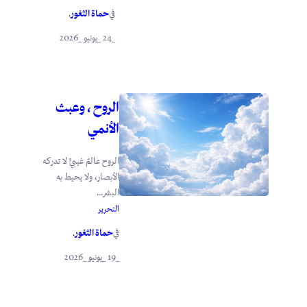
حماة الثغور
في
.
_24 _يونيو _2026
الروح ، وعبث
الأنمي
الروح عالمٌ غيبيٌّ لا تدركه
الأبصار، ولا يحيط به
البشر...
التحرير
حماة الثغور
في
.
_19 _يونيو _2026