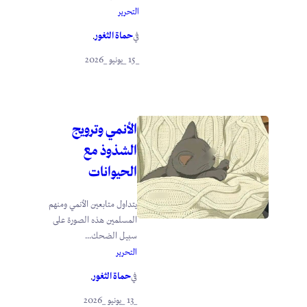
التحرير
حماة الثغور
في
.
_15 _يونيو _2026
الأنمي وترويج
الشذوذ مع
الحيوانات
يتداول متابعين الأنمي ومنهم
المسلمين هذه الصورة على
سبيل الضحك...
التحرير
حماة الثغور
في
.
_13 _يونيو _2026