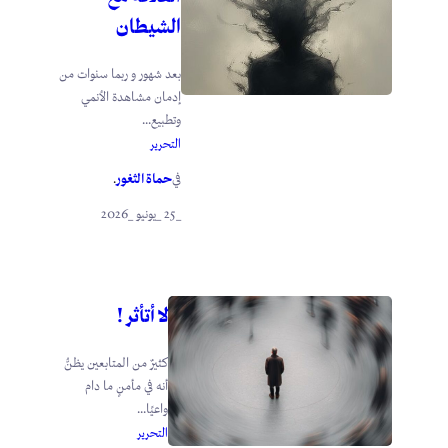
الشيطان
بعد شهور و ربما سنوات من
إدمان مشاهدة الأنمي
وتطبيع...
التحرير
حماة الثغور
في
.
_25 _يونيو _2026
لا أتأثر !
كثيرٌ من المتابعين يظنُّ
أنه في مأمنٍ ما دام
واعيًا...
التحرير