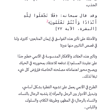
الجذب،
وقد قال سبحانه: ﴿فَلَا تَجْعَلُوا لِلَّهِ 
2
أَنْدَادًا وَأَنْتُمْ تَعْلَمُونَ﴾
[البقرة، الآية ٢٢]
والأمثلة علىٰ تأثير هذه الفواسق في إيمان المتابعين- كثيرة، ولنا
في قصص التائبين منها عبرة!
وتأثير هذه العقائد والأفكار المدسوسة في الأنمي خطير جدًا
علىٰ عقيدة المسلم؛ إذ تدفعه للاعتقاد بمحوريته في الحياة،
ويصبح محور اهتماماته مصلحته الخاصة؛ فيُروّض كل شيء
تبعًا لذلك..
الطرح في الأنمي يعمل علىٰ تشويه الفطرة بشكل أساسي،
وتبديل الأدوار بين الرجل والمرأة؛ إذ يتشبه الرجال بالنساء،
والنساء بالرجال؛ في المظهر، وطريقة الكلام، والسلوك،
واللباس..