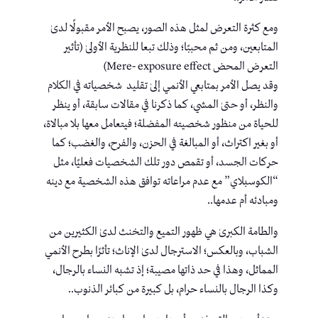
ومع كثرة التعرض لمثل هذه الصور، يصبح الأمر مقبولًا لدىٰ
المتابعين، ومن ثم محببًا؛ وذلك تبعا للنظرية الأولىٰ (تأثير
التعرض المحض Mere- exposure effect)
وقد يصل الأمر بمتابعي الأنمي إلىٰ تقليد شخصياته في الكلام
والنظر، أو حتىٰ المشي، كما ذكرنا في مقالات سابقة، أو ينظر
للحياة من منظور شخصيته المفضلة؛ فيتعامل معها بلا مبالاة،
أو بغير اكتراث، أو المبالغة في الحزن، والفرح، والغضب؛ كما
حركات الجسد، أو تقمص دور تلك الشخصيات فعليًا، مثل
“الكوسبلاي” مع عدم مراعاته توافق هذه الشخصية مع دينه
ومبادئه أم عدمها..
والطامة الكبرىٰ هي ظهور التميع والتخنث لدىٰ الكثيرين من
الشباب، وبالعكس؛ الاسترجال لدىٰ الإناث؛ تأثرًا بطرح الأنمي
المماثل، وهذا في حد ذاتها مصيبة؛ إذ تشبه النساء بالرجال،
وكذا الرجال بالنساء حرام، بل كبيرة من كبائر الذنوب..