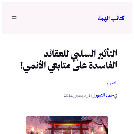
تخطى
إلى
كتائب الهمة
المحتوى
التأثير السلبي للعقائد
الفاسدة على متابعي الأنمي!
التحرير
في
|
حماة الثغور
_28 _سبتمبر _2024