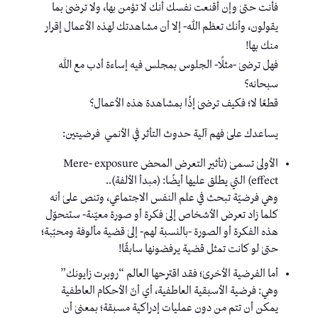
فأنت حتىٰ وإن أقنعت نفسك أنك لا تؤمن بها، ولا ترضىٰ بما
يقولون، وأنك تعظم الله- إلا أن مشاهدتك لهذه الأعمال إقرار
منك بها!
فهل ترضىٰ -مثلًا- الجلوس بمجلس فيه إساءة أدب مع الله
سبحانه؟
قطعًا لا؛ فكيف ترضىٰ إذًا بمشاهدة هذه الأعمال؟
يساعدك علىٰ فهم آلية حدوث التأثر في الأنمي فرضيتين:
الأولىٰ تسمىٰ (تأثير التعرض المحض Mere- exposure
effect) التي يطلق عليها أيضًا: (مبدأ الألفة)..
وهي فرضيّة تبحث في علم النفس الاجتماعي، وتنص علىٰ أنه
كلما زاد تعرض الأشخاص إلىٰ فكرة أو صورة معيّنة- ستتحوّل
هذه الفكرة أو الصورة -بالنسبة لهم- إلىٰ قضية مألوفة ومحبّبة؛
حتىٰ لو كانت تمثل قضية يرفضونها سابقًا!
أما الفرضية الأخرىٰ؛ فقد اقترحها العالم “روبرت زايونك”
وهي: فرضية الأسبقية العاطفية، أي أنّ الأحكام العاطفية
يمكن أن تتم من دون عمليات إدراكية مسبقة؛ بمعنىٰ أن