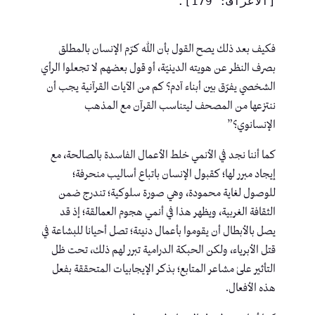
[الأعراف: 179].
فكيف بعد ذلك يصح القول بأن الله كرّم الإنسان بالمطلق
بصرف النظر عن هويته الدينيّة، أو قول بعضهم لا تجعلوا الرأي
الشخصي يفرّق بين أبناء آدم؟ كم من الآيات القرآنية يجب أن
ننتزعها من المصحف ليتناسب القرآن مع المذهب
الإنسانوي؟”
كما أننا نجد في الأنمي خلط الأعمال الفاسدة بالصالحة، مع
إيجاد مبرر لها؛ كقبول الإنسان باتباع أساليب منحرفة؛
للوصول لغاية محمودة، وهي صورة سلوكية؛ تندرج ضمن
الثقافة الغربية، ويظهر هذا في أنمي هجوم العمالقة؛ إذ قد
يصل بالأبطال أن يقوموا بأعمال دنيئة؛ تصل أحيانا للبشاعة في
قتل الأبرياء، ولكن الحبكة الدرامية تبرر لهم ذلك، تحت ظل
التأثير علىٰ مشاعر المتابع؛ بذكر الإيجابيات المتحققة بفعل
هذه الأفعال.