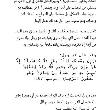
الذات يحقق المستحيل؛ إذ يظهر البطل عاجزًا في أول الأمر، ثم
يتمكن من التغلب علىٰ أي شيء، وينتصر في آخر المطاف؛ مع
مفهوم غياب التوكل، بل يوهمك بأن النجاح يبدأ منك أنت
وحدك، ومع سعيك من أجل هدفك تصل إليه!
تأخذك هذه الصورة بعيدًا عن أنك في الأصل هنا في هذه الدنيا
عبدًا لله؛ لا تصل لأي نجاح سوىٰ بتوفيقه عز وجل، ولا تخرج
من أزمة إلا بكرمه، ويبتليك ربك؛ لتلجأ إليه وتستعين به،
وقد قال عز وجل:
﴿وَإِن يَمْسَسْكَ اللَّهُ بِضُرٍّ فَلَا كَاشِفَ لَهُ إِلَّا 
هُوَ ۖ وَإِن يُرِدْكَ بِخَيْرٍ فَلَا رَادَّ لِفَضْلِهِ ۚ 
يُصِيبُ بِهِ مَن يَشَاءُ مِنْ عِبَادِهِ ۚ وَهُوَ 
الْغَفُورُ الرَّحِيمُ﴾ [يونس: 107]
وقد ورد في الحديث في مسند الإمام أحمد؛ عن أبي هريرة رضي
الله عنه، أن النبي صلىٰ الله عليه وسلم قال:
“من لم يسأل الله يغضب عليه”