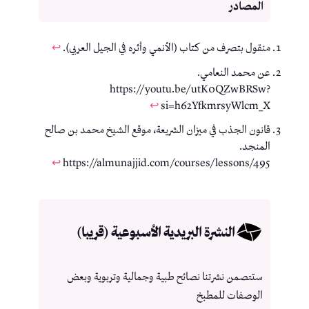
منقول بتصرف من كتاب (الأنمي وأثره في الجيل العربي).
↩︎
عن محمد النعامي.
https://youtu.be/utK0QZwBRSw?
↩︎
si=h62YfkmrsyWlcm_X
قانون الجذب في ميزان الشريعة، موقع الشيخ محمد بن صالح
المنجد.
↩︎
https://almunajjid.com/courses/lessons/495
النشرة البريدية الأسبوعية (قريبا)
ستتصمن نشرتنا نصائح طبية وجمالية وتربوية وبعض
الوصفات للمطبخ