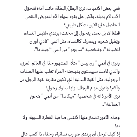
ففي بعض الأنميات، نرىٰ البطل/البطلة، ماتت أمه؛ فتحوّل
الأب لأم بديلة، ولكن هل يقوم بمهام الأم لتعويض النقص
الحاصل علىٰ الابن بشكل طبيعي؟
قطعًا لا، بل نجده يتحول إلىٰ مخنث؛ يرتدي ملابس النساء،
ويُطيل شعره، ويتصرف كالنساء، مثل أنمي “نادي أوران
للضيافة”، وشخصية “سايجو” من أنمي “جينتاما”.
ونرىٰ في أنمي “ون بيس” مثلًا؛ المشهور جدًا في العالم العربي،
والذي قامت سبيستون بدبلجته- المرأة تغلب عليها الصفات
الرجولية، مثل القوة البدنية التي تكون مقاربة لقوة الرجل، بل
وأكبر! وتتولىٰ مهام الرجال، ولها سلوك رجولي!
نرىٰ الأمر ذاته في شخصية “ميكاسا” من أنمي “هجوم
العمالقة”..
وهذه الأمور تشمئز منها الأنفس صاحبة الفطرة السوية، ولا
بد!
إذ كيف لرجل أن يرتدي جوارب نسائية، وحذاء ذا كعب عالي