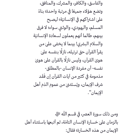
والفاسق، والكافر، والمشرك، والمنافق،
وتضع هؤلاء جميعًا في مرتبة واحدة؛ بناءً
علىٰ اشتراكهم في الإنسانيّة؛ ليصبح
المسلم، واليهودي، والوثني سواء؛ لا فرق
بينهم، طالما أنهم يعملون لسعادة الإنسانيّة
والسلام البشري! بينما لا يخفى علىٰ من
يقرأ القرآن حق ترتيله، نازلًا بنفسه علىٰ
هوىٰ القرآن، وليس نازلًا بالقرآن علىٰ هوىٰ
نفسه- أن مفردة الإنسان -بالمطلق-
مذمومة في كثير من آيات القرآن إن فَقَد
شرف الإيمان، ويُستثنىٰ من عموم الذم أهل
الإيمان”.
ومن ذلك سورة العصر، في قسم الله ﷻ
بالزمان علىٰ خسارة الإنسان التامّة، ثم أتبعها باستثناء أهل
الإيمان من هذه الخسارة؛ فقال: