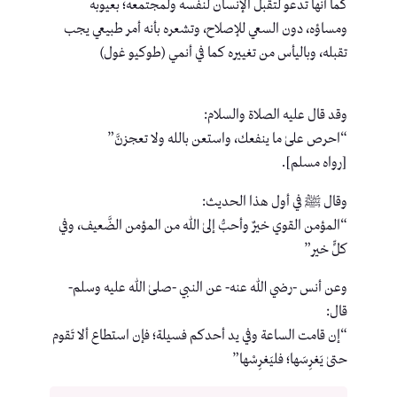
كما أنها تدعو لتقبل الإنسان لنفسه ولمجتمعه؛ بعيوبه
ومساؤه، دون السعي للإصلاح، وتشعره بأنه أمر طبيعي يجب
تقبله، وباليأس من تغييره كما في أنمي (طوكيو غول)
وقد قال عليه الصلاة والسلام:
“احرص علىٰ ما ينفعك، واستعن بالله ولا تعجزنَّ”
[رواه مسلم].
وقال ﷺ في أول هذا الحديث:
“المؤمن القوي خيرٌ وأحبُّ إلىٰ الله من المؤمن الضَّعيف، وفي
كلٍّ خير”
وعن أنس -رضي الله عنه- عن النبي -صلىٰ الله عليه وسلم-
قال:
“إن قامت الساعة وفي يد أحدكم فسيلة؛ فإن استطاع ألا تَقوم
حتىٰ يَغرِسَها؛ فليَغرِسْها”