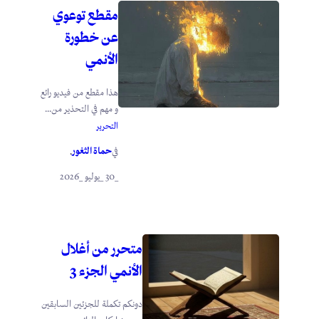
مقطع توعوي
عن خطورة
الأنمي
هذا مقطع من فيديو رائع
و مهم في التحذير من...
التحرير
حماة الثغور
في
.
_30 _يوليو _2026
متحرر من أغلال
الأنمي الجزء 3
دونكم تكملة للجزئين السابقين