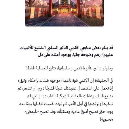
قد ينكر بعض متابعي الأنمي التأثير السلبي الشنيع للأنميات
عليهم؛ رغم وضوحه جليًا، ووجود أمثلة علىٰ ذل
ويقولون: لن نتأثر بالأنمي وسلبياتها، نتابع للتسلية فقط!
في الحقيقة؛ إن الأنمي قوة ناعمة؛ موجهة ضدك بإحكام وثيق؛
إذ تعمل علىٰ استئصال عقيدتك شيئًا فشيئًا دون أن تشعر، ثم
تشبع قلبك وعقلك بالعقائد الشركية الفاسدة، والتي قد
تنكرها وترفضها في أول الأمر، ثم تجد نفسك تتقبلها يومًا بعد
يوم، حتىٰ تصبح أمورًا عادية ومتقبَّلَة، وقد تصبح -للبعض-
محبوبة!