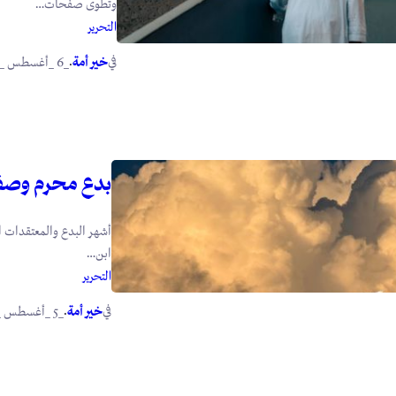
وتُطوى صفحات…
التحرير
في
.
خير أمة
_6 _أغسطس _2026
بدع محرم وصف
أشهر البدع والمعتقدات ا
ابن…
التحرير
في
.
خير أمة
_5 _أغسطس _2026