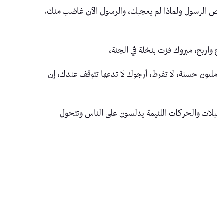
قميص الرسول ولماذا لم يعجبك، والرسول الآن غاضب منك،
 واربح، مبروك فزت بنخلة في الجنة،
ون حسنة، لا تفرط، أرجوك لا تدعها تتوقف عندك، إن
عبلات والحركات اللئيمة يدلسون على الناس وتتحول