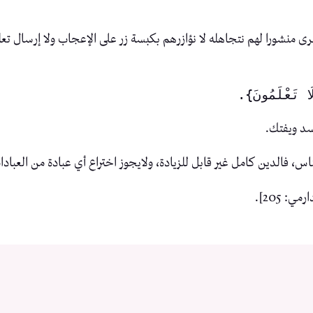
 نرى منشورا لهم نتجاهله لا نؤازرهم بكبسة زر على الإعجاب ولا إرسال تعل
 تَعْلَمُونَ}.
سد ويفتك.
اس، فالدين كامل غير قابل للزيادة، ولايجوز اختراع أي عبادة من العبادا
: 205].