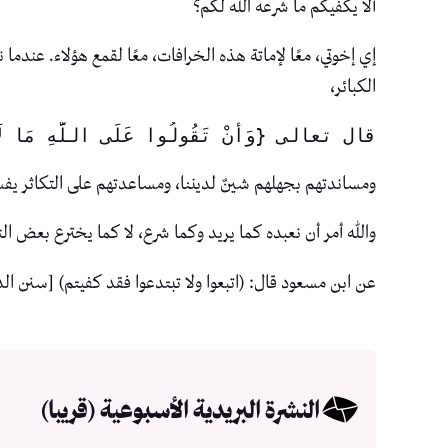
ألا يكفيكم ما شرعه الله لكم؟
إي إخوتي، معًا لإماتة هذه الخرافات، معًا لقمع هؤلاء. عندما
الكبائر،
قال تعالى {وَأَنْ تَقُولُوا عَلَى اللَّهِ مَا لَا
ومساندتهم بجهلهم شينٌ لديننا، ومساعدتهم على التكاثر يف
والله أمر أن نعبده كما يريد وكما شرع، لا كما يخترع بعض الن
عن ابن مسعود قال: (اتبعوا ولا تبتدعوا فقد كفيتم) [سنن الدارمي
النشرة البريدية الأسبوعية (قريبا)