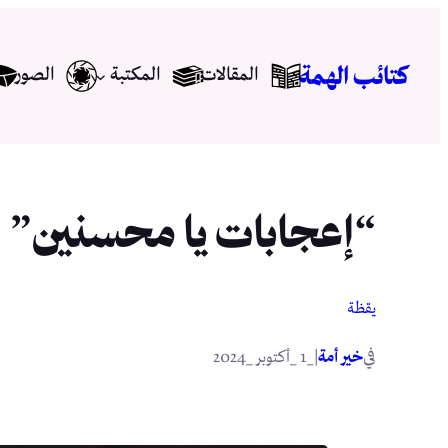
تخطى
إلى
كتائب الهمة
المقالات
المكتبة
الصور
المحتوى
“إعجابات يا محسنين”
يقظة
في
|
خير أمة
_1 _أكتوبر _2024