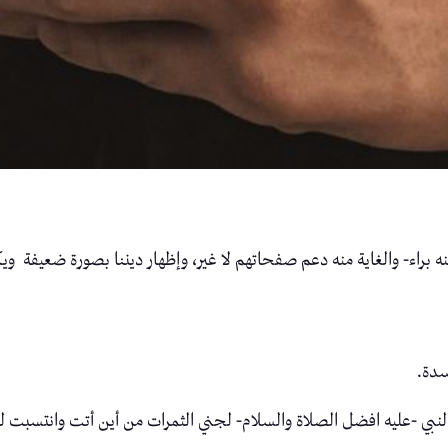
اء- والغاية منه دعم صفحاتهم لا غير، وإظهار ديننا بصورة ضعيفة ويكأن
سدة.
لنبي -عليه افضل الصلاة والسلام- لجني الثمرات من أين أتت وانتسبت له