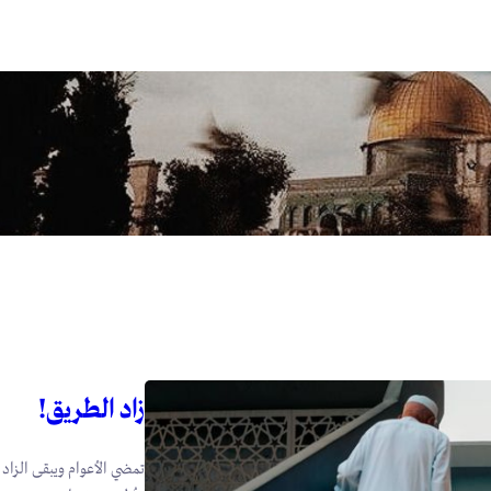
زاد الطريق!
تمضي الأعوام ويبقى الزاد ت