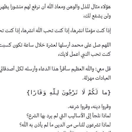
هؤلاء مثال للذل والوهن ومعاذ الله أن نرفع لهم منشورا يظ
ولن يشفع لك،
إذا كنت مؤمنًا انشرها، إذا كنت تحب الله انشرها، إذا كنت ت
اللهم صل على محمد أرسلها لعشرة خلال ساعة تكون كسبت ع
كنت تحب النبي اعمل لايك،
قل معي: والله العظيم سأقرأ هذا الدعاء وأرسله لكل أصدقا
العبادات مهزلة.
{ما لَكُمْ لَا تَرْجُونَ لِلَّهِ وَقَارًا} 
وقروا دينه، وقروا شرعه.
لماذا نلجأ إلى الأساليب التي لم يرد بها الشرع؟
لماذا تشرعون للناس من الدين ما لم يأذن به الله؟