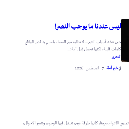
ليس عندنا ما يوجب النصر!
حين نفقد أسباب النصر… لا نطلبه من السماء بلسانٍ يناقض الواقع
كلمات قليلة، لكنها تحمل ثِقَل أمة:…
التحرير
في
.
خير أمة
_7 _أغسطس _2026
مضي الأعوام سريعًا، كأنها طرفة عين، تتبدل فيها الوجوه، وتتغير الأحوال،