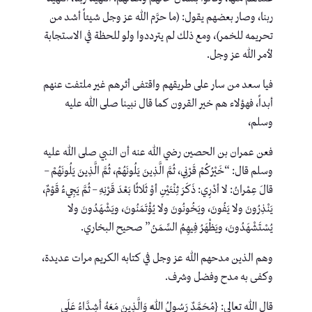
ربنا، وصار بعضهم يقول: (ما حرَّم الله عز وجل شيئاً أشد من
تحريمه للخمر)، ومع ذلك لم يترددوا ولو للحظة في الاستجابة
لأمر الله عز وجل.
فيا سعد من سار على طريقهم واقتفى أثرهم غير ملتفت عنهم
أبداً، فهؤلاء هم خير القرون كما قال نبينا صلى الله عليه
وسلم،
فعن عمران بن الحصين رضي الله عنه أن النبي صلى الله عليه
وسلم قال: “خَيْرُكُمْ قَرْنِي، ثُمَّ الَّذِينَ يَلُونَهُمْ، ثُمَّ الَّذِينَ يَلُونَهُمْ –
قالَ عِمْرانُ: لا أدْرِي: ذَكَرَ ثِنْتَيْنِ أوْ ثَلاثًا بَعْدَ قَرْنِهِ – ثُمَّ يَجِيءُ قَوْمٌ،
يَنْذِرُونَ ولا يَفُونَ، ويَخُونُونَ ولا يُؤْتَمَنُونَ، ويَشْهَدُونَ ولا
يُسْتَشْهَدُونَ، ويَظْهَرُ فِيهِمُ السِّمَنُ” صحيح البخاري.
وهم الذين مدحهم الله عز وجل في كتابه الكريم مرات عديدة،
وكفى به مدح وفضل وشرف.
قال الله تعالى: {مُحَمَّدٌ رَسُولُ اللَّهِ وَالَّذِينَ مَعَهُ أَشِدَّاءُ عَلَى