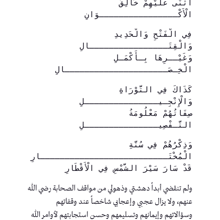
أَثْنَى عَلَيْهِمْ خَالِقُ 
الْأَكْــــــــــــــــوَانِ
فِي الْفَتْحِ وَالْحَدِيدِ 
وَالْقِتَــــــــــــــــالِ
وَغَيْــرِهَا بِـأَكْمَـلِ 
الْخِـصَـــــــــــــــــــــالِ
كَذَاكَ فِي التَّوْرَاةِ 
وَالْإِنْجِـيـــــــــــــــلِ
صِفَاتُهُمْ مَعْلُومَةُ 
التَّـفْصِيـــــــــــــــلِ
وَذِكْرُهُمْ فِي سُنَّةِ 
الْمُخْتَــــــــــــــــــــــــــارِ
قَدْ سَارَ سَيْرَ الشَّمْسِ فِي الْأَقْطَارِ
ولم تنقضي أبداً دهشتي وذهولي من مواقف الصحابة رضي الله
عنهم، ولا يزال عجبي وإعجابي شاخصاً عند وقفاتهم
وسؤالاتهم وإيمانهم وتسليمهم وحسن استجابتهم لأوامر الله