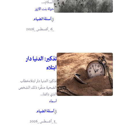
السلام،...
خولة بنت الأزور
أسنة الضياء
في
.
_6 _أغسطس _2026
تذكير: الدنيا دار
ابتلاء
تذكير: الدنيا دار ابتلاءخطاب
الضحية منفِّر؛ ذلك الشخص
الذي دائمًا...
أسماء
أسنة الضياء
في
.
_5 _أغسطس _2026