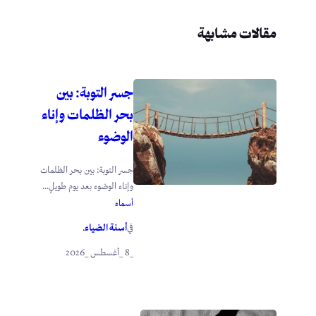
مقالات مشابهة
جسر التوبة: بين
بحر الظلمات وإناء
الوضوء
جسر التوبة: بين بحر الظلمات
وإناء الوضوء بعد يوم طويلٍ...
أسماء
أسنة الضياء
في
.
_8 _أغسطس _2026