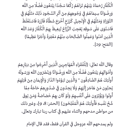
الْكُفَّارِ رُحَمَاءُ بَيْنَهُمْ تَرَاهُمْ رُكَّعًا سُجَّدًا يَبْتَغُونَ فَضْلًا مِنَ اللَّهِ
وَرِضْوَانًا سِيمَاهُمْ فِي وُجُوهِهِمْ مِنْ أَثَرِ السُّجُودِ ذَلِكَ مَثَلُهُمْ فِي
التَّوْرَاةِ وَمَثَلُهُمْ فِي الْإِنْجِيلِ كَزَرْعٍ أَخْرَجَ شَطْأَهُ فَآزَرَهُ فَاسْتَغْلَظَ
فَاسْتَوَى عَلَى سُوقِهِ يُعْجِبُ الزُّرَّاعَ لِيَغِيظَ بِهِمُ الْكُفَّارَ وَعَدَ اللَّهُ
الَّذِينَ آمَنُوا وَعَمِلُوا الصَّالِحَاتِ مِنْهُمْ مَغْفِرَةً وَأَجْرًا عَظِيمًا}
[الفتح: 29].
وقال الله تعالى: {لِلْفُقَرَاءِ الْمُهَاجِرِينَ الَّذِينَ أُخْرِجُوا مِنْ دِيَارِهِمْ
وَأَمْوَالِهِمْ يَبْتَغُونَ فَضْلًا مِنَ اللَّهِ وَرِضْوَانًا وَيَنْصُرُونَ اللَّهَ وَرَسُولَهُ
أُولَئِكَ هُمُ الصَّادِقُونَ * وَالَّذِينَ تَبَوَّءُوا الدَّارَ وَالْإِيمَانَ مِنْ قَبْلِهِمْ
يُحِبُّونَ مَنْ هَاجَرَ إِلَيْهِمْ وَلَا يَجِدُونَ فِي صُدُورِهِمْ حَاجَةً مِمَّا
أُوتُوا وَيُؤْثِرُونَ عَلَى أَنْفُسِهِمْ وَلَوْ كَانَ بِهِمْ خَصَاصَةٌ وَمَنْ يُوقَ
شُحَّ نَفْسِهِ فَأُولَئِكَ هُمُ الْمُفْلِحُونَ} [الحشر: 8، 9]، وغير ذلك
من مواطن مدحهم والثناء عليهم في كتاب ربنا تبارك وتعالى.
ولم يمدحهم الله عزوجل في القرآن فقط، فقد قال الإمام