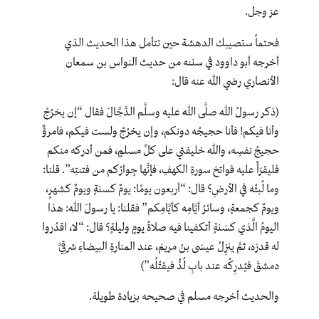
عز وجل.
فحتماً ستصيبك الدهشة حين تتأمل هذا الحديث الذي
أخرجه أبو داوود في سننه من حديث النواس بن سمعان
الأنصاري رضي الله عنه قال:
(ذكر رسولُ اللهِ صلَّى اللهُ عليه وسلَّم الدَّجَّالَ فقال “إن يخرُجْ
وأنا فيكم! فأنا حجيجُه دونكم، وإن يخرُجْ ولست فيكم، فامرؤٌ
حجيجُ نفسِه، واللهُ خليفتي على كلِّ مسلمٍ، فمن أدركه منكم
فليقرَأْ عليه فواتحَ سورةِ الكهفِ، فإنَّها جِوارُكم من فتنتِه”. قلنا:
وما لُبثُه في الأرضِ؟ قال: “أربعون يومًا: يومٌ كسنةٍ ويومٌ كشهرٍ،
ويومٌ كجمعةٍ، وسائرُ أيَّامِه كأيَّامِكم” فقلنا: يا رسولَ اللهِ: هذا
اليومُ الَّذي كسَنةٍ أتكفينا فيه صلاةُ يومٍ وليلةٍ؟ قال: “لا، اقدُروا
له قدرَه، ثمَّ ينزِلُ عيسَى بنُ مريمَ، عند المنارةِ البيضاءِ شرقِيَّ
دمشقَ فيُدرِكُه عند بابِ لُدٍّ فيقتُلُه”)
والحديث أخرجه مسلم في صحيحه بزيادة طويلة.