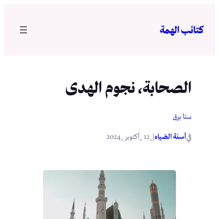
تخطى
إلى
كتائب الهمة
المحتوى
الصحابة، نجوم الهدى
سنا برق
في
|
أسنة الضياء
_12 _أكتوبر _2024