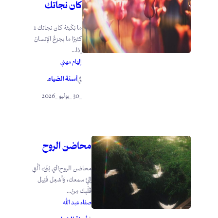
كان نجاتك
ما بَكَيتَهُ كان نجاتك 1
كثيرًا ما يجزعُ الإنسانُ
إذا...
إلهام مهني
أسنة الضياء
في
.
_30 _يوليو _2026
محاضن الروح
محاضن الروح!أي بُنَيّ، أَلْقِ
إليَّ سمعك، وَأَشعِل فَتِيل
قَلْبِك مِنْ...
صفاء عبد الله