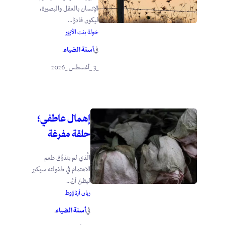
الإنسان بالعقل والبصيرة،
ليكون قادرًا...
خولة بنت الأزور
أسنة الضياء
في
.
_3 _أغسطس _2026
إهمال عاطفي؛
حلقة مفرغة
الَّذي لم يتذوَّق طعم
الاهتمام في طفولته سيكبر
ليظنَّ أنَّ...
ريان أرناؤوط
أسنة الضياء
في
.