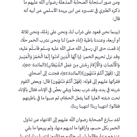
ومن صور استجابة الصحابة المذهلة رضوان الله عليهم ما
ذكره الطبري في تفسيره عن ابن بريدة الأسلمي عن أبيه أنه
قال:
(بينما نحن قعود على شراب لنا، ونحن على رَمْلة، ونحن ثلاثة
أو أربعة، وعندنا باطية (إناء خمر) لنا ونحن نشرب الخمر حلّا،
إذ قمت حتى آتي رسول الله صلى الله عليه وسلم فأسلّم عليه،
وقد نزل تحريم الخمر: {يا أَيُّهَا الَّذِينَ آمَنُوا إِنَّمَا الْخَمْرُ وَالْمَيْسِرُ
وَالْأَنْصابُ وَالْأَزْلامُ رِجْسٌ مِنْ عَمَلِ الشَّيْطانِ}(المائدة: 90)،
إلى: {فَهَلْ أَنْتُمْ مُنْتَهُونَ}(المائدة:91)، فجئت إلى أصحابي
فقرأتها عليهم إلى قوله: {فَهَلْ أَنْتُمْ مُنْتَهُونَ} قال: وبعض القوم
شربته في يده، وقد شرب بعضاً وبقي بعضٌ في الإناء، فقال بالإناء
تحت شفته العليا كما يفعل الحجّام، ثم صبوا ما في باطيتهم
فقالوا: انتهينا ربنا! انتهينا ربنا).
لقد سارع الصحابة رضوان الله عليهم إلى الانتهاء عن تناول
الخمر بكل حسم، وأراقوا ما لديهم منها، ولم يبيعوا ما بقي
عندهم منها، وقالوا بلسان حالهم ومقالهم: انتهينا ربنا، انتهينا