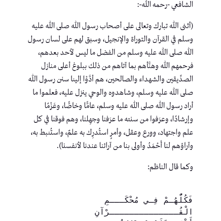
الشافعي -رحمه الله-:
(أثنى الله تبارك وتعالى على أصحاب رسول الله صلى الله عليه
وسلم في القرآن والتوراة والإنجيل، وسبق لهم على لسان رسول
الله صلى الله عليه وسلم من الفضل ما ليس لأحد بعدهم،
فرحمهم الله وهنَّأهم بما آتاهم من ذلك ببلوغ أعلى منازل
الصدِّيقين والشهداء والصالحين، هم أدَّوْا إلينا سنن رسول الله
صلى الله عليه وسلم، وشاهدوه والوحي ينزل عليه، فعلموا ما
أراد رسول الله صلى الله عليه وسلم، عامًّا وخاصًّا، وعَزْمًا
وإرشادًا، وعرَفوا من سنته ما عرَفنا وجهِلنا، وهم فوقنا في كل
علم واجتهاد، وورع وعقل، وأمرٍ استُدرِك به علمٌ، واستُنبط به،
وآراؤهم لنا أَحْمَدُ وأولى بنا من آرائنا عندنا لأنفسنا).
وكما قال الناظم:
فَكُلُّهُـمْ فِـي مُحْكَـــمِ 
الْقُــــــــــــــرْآنِ