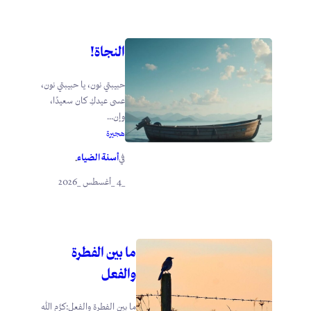
النجاة!
حبيبتي نون، يا حبيبتي نون،
عسى عيدكِ كان سعيدًا،
وإن...
هجيرة
أسنة الضياء
في
.
_4 _أغسطس _2026
ما بين الفطرة
والفعل
ما بين الفطرة والفعل:كرَّم الله