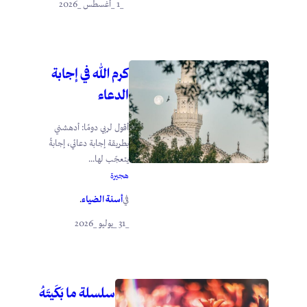
_1 _أغسطس _2026
كرم الله في إجابة
الدعاء
أقول لربي دومًا: أدهشني
بطريقة إجابة دعائي، إجابةً
يتعجّب لها...
هجيرة
أسنة الضياء
في
.
_31 _يوليو _2026
سلسلة ما بَكَيتَهُ