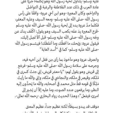
عليه وسلم- يتناولُ لحيةَ رسول الله وهو يُكلِّمه؛ جريًا على
عادة العرب في ذلك عند المُلاطفة والرغبة في التواصُل
والتراحُم، وكان المغيرة -وهو ابن أخي عروة- واقفًا على رأس
رسول الله -صلى الله عليه وسلم- ومعه السيف وعليه المغفر،
فكلما مدَّ عروة يده إلى لِحية رسول الله -صلى الله عليه وسلم
-قرَع المغيرة يدَ عمِّه بكعب السيف وهو يقول: اكْفُف يدك عن
وجْه رسول الله -صلى الله عليه وسلم- قبل ألاَّ تَصِل إليك،
فيقول عروة: وَيْحك، ما أفظَّك وما أغلظَك! فيَبتسم رسول الله
-صلى الله عليه وسلم- كما في “أُسد الغابة”
وانصرَف عروة وهو مأخوذ بما رأى مِن فعْل ابن أخيه فيه،
وحِرصه على سلامة رسول الله -صلى الله عليه وسلم- فرجَع
إلى قريش وهو يقول لهم: “يا معشر قريش، إني جئتُ كسرى في
مُلكه، وقيصر في ملكه، والنجاشي في ملكه، وإني والله ما رأيتُ
مَلِكًا في قومه قطُّ مثل محمد في أصحابه، والله ما يُحدُّون إليه
النظر، وما يرفعون عنده الصوت، وما عليه إلاَّ أن يُشير إلى
امرئ، فيَفعل”؛ وهذا الحديث رواه البخاري -رحمه الله تعالى-.
موقف قد يبدو بسيطاً؛ لكنه عظيم جداً، عظيم المعنى