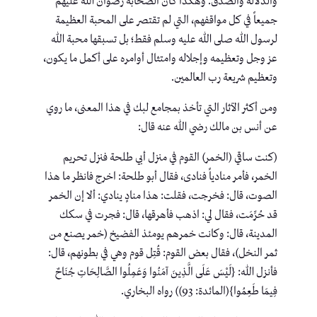
والدلالة والصدق. وهكذا كان الصحابة رضوان الله عليهم
جميعاً في كل مواقفهم، التي لم تقتصر على المحبة العظيمة
لرسول الله صلى الله عليه وسلم فقط؛ بل تسبقها محبة الله
عز وجل وتعظيمه وإجلاله وامتثال أوامره على أكمل ما يكون،
وتعظيم شريعة رب العالمين.
ومن أكثر الآثار التي تأخذ بمجامع لبك في هذا المعنى، ما روي
عن أنس بن مالك رضي الله عنه قال:
(كنت ساقي (الخمر) القوم في منزل أبي طلحة فنزل تحريم
الخمر، فأمر منادياً فنادى، فقال أبو طلحة: اخرج فانظر ما هذا
الصوت، قال: فخرجت، فقلت: هذا منادٍ ينادي: ألا إن الخمر
قد حُرِّمَت، فقال لي: اذهب فأهرقها، قال: فجرت في سكك
المدينة، قال: وكانت خمرهم يومئذ الفضيخ (خمر يصنع من
ثمر النخل)، فقال بعض القوم: قُتِل قوم وهي في بطونهم، قال:
فأنزل الله: {لَيْسَ عَلَى الَّذِينَ آمَنُوا وَعَمِلُوا الصَّالِحَاتِ جُنَاحٌ
فِيمَا طَعِمُوا}(المائدة: 93)) رواه البخاري.