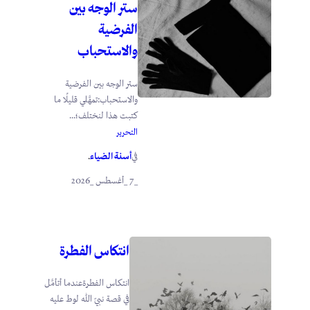
ستر الوجه بين
الفرضية
والاستحباب
ستر الوجه بين الفرضية
والاستحباب:تمهَّلي قليلًا ما
كتبت هذا لنختلف؛...
التحرير
أسنة الضياء
في
.
_7 _أغسطس _2026
انتكاس الفطرة
انتكاس الفطرةعندما أتأمَّل
في قصة نبيّ الله لوط عليه