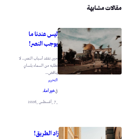
مقالات مشابهة
ليس عندنا ما
يوجب النصر!
حين نفقد أسباب النصر… لا
نطلبه من السماء بلسانٍ
يناقض...
التحرير
خير أمة
في
.
_7 _أغسطس _2026
زاد الطريق!