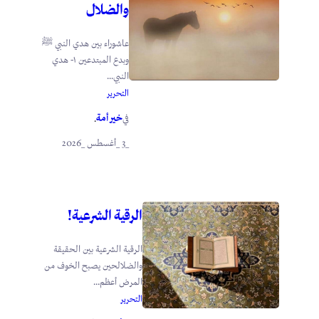
والضلال
عاشوراء بين هدي النبي ﷺ
وبدع المبتدعين ١- هدي
النبي...
التحرير
خير أمة
في
.
_3 _أغسطس _2026
الرقية الشرعية!
الرقية الشرعية بين الحقيقة
والضلالحين يصبح الخوف من
المرض أعظم...
التحرير