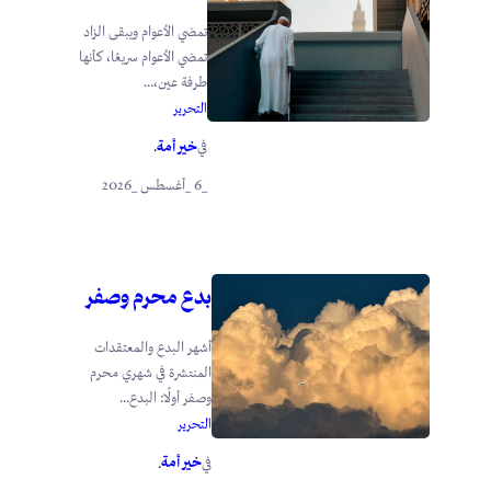
تمضي الأعوام ويبقى الزاد
تمضي الأعوام سريعًا، كأنها
طرفة عين،...
التحرير
خير أمة
في
.
_6 _أغسطس _2026
بدع محرم وصفر
أشهر البدع والمعتقدات
المنتشرة في شهري محرم
وصفر أولًا: البدع...
التحرير
خير أمة
في
.