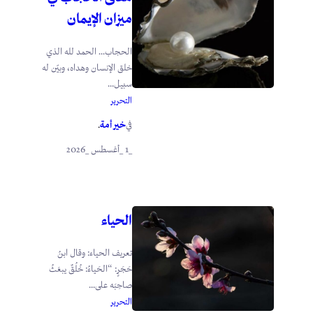
ميزان الإيمان
الحجاب… الحمد لله الذي
خلق الإنسان وهداه، وبيّن له
سبيل...
التحرير
خير أمة
في
.
_1 _أغسطس _2026
الحياء
تعريف الحياء: وقال ابنُ
حَجَرٍ: “الحَياءُ: خُلُقٌ يبعَثُ
صاحِبَه على...
التحرير