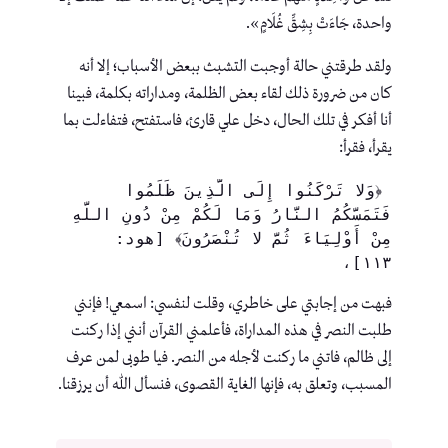
واحدة، جَاءَتْ بِشِقِّ غُلَامٍ».
ولقد طرقتني حالة أوجبت التشبث ببعض الأسباب؛ إلا أنه
كان من ضرورة ذلك لقاء بعض الظلمة، ومداراته بكلمة، فبينا
أنا أفكر في تلك الحال، دخل علي قارئ، فاستفتح، فتفاءلت بما
يقرأ، فقرأ:
 ﴿وَلا تَرْكَنُوا إِلَى الَّذِينَ ظَلَمُوا 
فَتَمَسَّكُمُ النَّارُ وَمَا لَكُمْ مِنْ دُونِ اللَّهِ 
مِنْ أَوْلِيَاءَ ثُمَّ لا تُنْصَرُونَ﴾ [هود: 
١١٣]،
فبهت من إجابتي على خاطري، وقلت لنفسي: اسمعي! فإنني
طلبت النصر في هذه المداراة، فأعلمني القرآن أنني إذا ركنت
إلى ظالم، فاتني ما ركنت لأجله من النصر. فيا طوبى لمن عرف
المسبب، وتعلق به، فإنها الغاية القصوى، فنسأل الله أن يرزقنا.