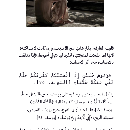
قلوب العارفين يغار عليها من الأسباب، وإن كانت لا تساكنه؛
لأنها لما انفردت لمعرفتها، انفرد لها بتولي أمورها، فإذا تعلقت
بالأسباب، محا أثر الأسباب:
 ﴿وَيَوْمَ حُنَيْنٍ إِذْ أَعْجَبَتْكُمْ كَثْرَتُكُمْ فَلَمْ 
تُغْنِ عَنْكُمْ شَيْئًا﴾ [التوبة: ٢٥].
وتأمل في حال يعقوب وحذره على يوسف، حتى قال: ﴿وَأَخَافُ
أَنْ يَأْكُلَهُ الذِّئْبُ﴾ [يوسف: ١٣]، فقالوا: ﴿فَأَكَلَهُ الذِّئْبُ﴾
[يوسف:١٧]، فلما جاء أوان الفرج، خرج يهوذا بالقميص،
فسبقه الريح: ﴿إِنِّي لَأَجِدُ رِيحَ يُوسُفَ﴾ [يوسف: ٩٤].