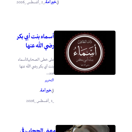
خير أمة
_2 _أغسطس _2026
في
.
أسماء بنت أبي بكر
رضي الله عنها
على خطى الصحابياتأسماء
بنت أبي بكر رضي الله عنها
عند...
التحرير
خير أمة
في
.
_1 _أغسطس _2026
معنى الحجاب في