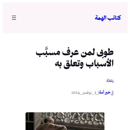
تخطى
إلى
كتائب الهمة
المحتوى
طوبى لمن عرف مسبَّب
الأسباب وتعلق به
يقظة
في
|
خير أمة
_3 _نوفمبر _2024