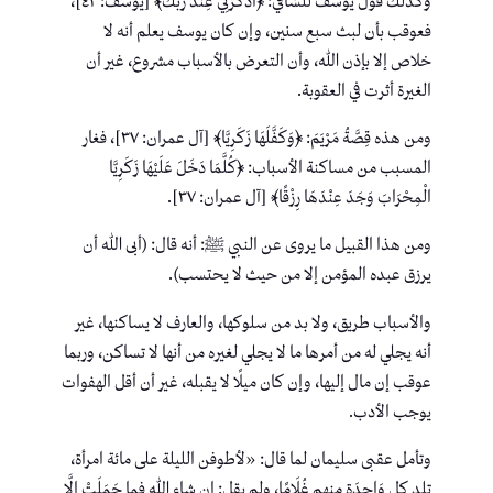
وكذلك قول يوسف للسَّاقي: ﴿اذْكُرْنِي عِنْدَ رَبِّكَ﴾ [يوسف: ٤٢]،
فعوقب بأن لبث سبع سنين، وإن كان يوسف يعلم أنه لا
خلاص إلا بإذن الله، وأن التعرض بالأسباب مشروع، غير أن
الغيرة أثرت في العقوبة.
ومن هذه قِصَّةُ مَرْيَمَ: ﴿وَكَفَّلَهَا زَكَرِيَّا﴾ [آل عمران: ٣٧]، فغار
المسبب من مساكنة الأسباب: ﴿كُلَّمَا دَخَلَ عَلَيْهَا زَكَرِيَّا
الْمِحْرَابَ وَجَدَ عِنْدَهَا رِزْقًا﴾ [آل عمران: ٣٧].
ومن هذا القبيل ما يروى عن النبي ﷺ: أنه قال: (أبى الله أن
يرزق عبده المؤمن إلا من حيث لا يحتسب).
والأسباب طريق، ولا بد من سلوكها، والعارف لا يساكنها، غير
أنه يجلي له من أمرها ما لا يجلي لغيره من أنها لا تساكن، وربما
عوقب إن مال إليها، وإن كان ميلًا لا يقبله، غير أن أقل الهفوات
يوجب الأدب.
وتأمل عقبى سليمان لما قال: «لأطوفن الليلة على مائة امرأة،
تلد كل وَاحِدَةٍ منهم غُلَامًا، ولم يقل: إن شاء الله فما حَمَلَتْ إلَّا