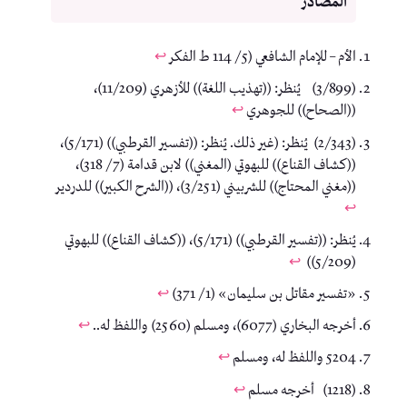
الأم – للإمام الشافعي (5/ 114 ط الفكر
↩︎
(3/899) يُنظر: ((تهذيب اللغة)) للأزهري (11/209)،
((الصحاح)) للجوهري
↩︎
(2/343) يُنظر: (غير ذلك. يُنظر: ((تفسير القرطبي)) (5/171)،
((كشاف القناع)) للبهوتي (المغني)) لابن قدامة (7/ 318)،
((مغني المحتاج)) للشربيني (3/251)، ((الشرح الكبير)) للدردير
↩︎
يُنظر: ((تفسير القرطبي)) (5/171)، ((كشاف القناع)) للبهوتي
↩︎
(5/209))
«تفسير مقاتل بن سليمان» (1/ 371)
↩︎
أخرجه البخاري (6077)، ومسلم (2560) واللفظ له..
↩︎
5204 واللفظ له، ومسلم
↩︎
(1218) أخرجه مسلم
↩︎