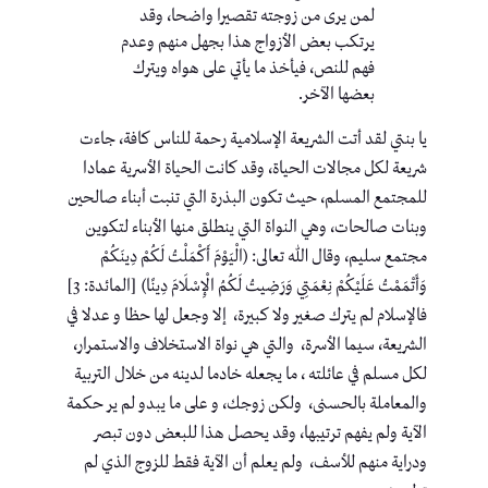
لمن يرى من زوجته تقصيرا واضحا، وقد
يرتكب بعض الأزواج هذا بجهل منهم وعدم
فهم للنص، فيأخذ ما يأتي على هواه ويترك
بعضها الآخر.
يا بنتي لقد أتت الشريعة الإسلامية رحمة للناس كافة، جاءت
شريعة لكل مجالات الحياة، وقد كانت الحياة الأسرية عمادا
للمجتمع المسلم، حيث تكون البذرة التي تنبت أبناء صالحين
وبنات صالحات، وهي النواة التي ينطلق منها الأبناء لتكوين
مجتمع سليم، وقال الله تعالى: (الْيَوْمَ أَكْمَلْتُ لَكُمْ دِينَكُمْ
وَأَتْمَمْتُ عَلَيْكُمْ نِعْمَتِي وَرَضِيتُ لَكُمُ الْإِسْلَامَ دِينًا) [المائدة: 3]
فالإسلام لم يترك صغير ولا كبيرة، إلا وجعل لها حظا و عدلا في
الشريعة، سيما الأسرة، والتي هي نواة الاستخلاف والاستمرار،
لكل مسلم في عائلته ، ما يجعله خادما لدينه من خلال التربية
والمعاملة بالحسنى، ولكن زوجك، و على ما يبدو لم ير حكمة
الآية ولم يفهم ترتيبها، وقد يحصل هذا للبعض دون تبصر
ودراية منهم للأسف، ولم يعلم أن الآية فقط للزوج الذي لم