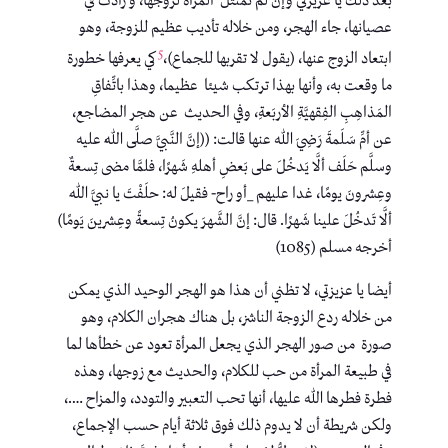
بعد ذلك يا عزيزتي وإن لم تمتثل المرأة لزوجها، و زادت في
عصيانها، جاء الهجر، ومن خلاله تأديب عظيم للزوجة، وهو
5
ابتعاد الزوج عنها، (يقول لا تقربها للجماع)،
كي يعرفها خطورة
ما وقعت به، وأنها بهذا ترتكب شيئا عظيما، وهذا باتِّفاقِ
المَذاهِبِ الفِقهيَّةِ الأربَعةِ، وفي الحديث عن هجر المضاجع،
عن أمِّ سَلَمةَ رَضِيَ الله عنها قالت: ((إنَّ النَّبيَّ صلَّى اللهُ عليه
وسلَّم حَلَف ألَّا يَدخُلَ على بَعضِ أهلهِ شَهرًا، فلمَّا مضى تِسعةٌ
وعِشرونَ يومًا، غدا عليهم _أو راح- فقيلَ له: حلَفْتَ يا نبيَّ اللهِ
ألَّا تَدخُلَ علينا شَهرًا. قال: إنَّ الشَّهرَ يكونُ تِسعةً وعِشرينَ يَومًا)
أخرجه مسلم (1085)
أيضا يا عزيزتي، لا تظني أن هذا هو الهجر الوحيد الذي يمكن
من خلاله ردع الزوجة الناشز، بل هناك هجران الكلام، وهو
صورة من صور الهجر الذي يجعل المرأة تعود عن خطأها لما
في طبيعة المرأة من حب للكلام، والحديث مع زوجها، وهذه
فطرة فطرها الله عليها، أنها تحب التعبير والتودد، والمزاح ….،
ولكن شريطة أن لا يدوم ذلك فوق ثلاثة أيام حسب الإجماع،