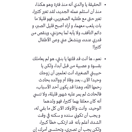
الحقيقة يا والدي أنه منذ فترة وهو هكذا،
منذ أن استلم عمله الجديد، لقد تغير كثيرا،
تغير حتى مع طفليه الصغيرين، فهو قليلا ما
بات يلعب معهما، و أراه أصبح قليل الصبر، و
دائم التأفف، ولا يأبه لما يحزنني، وينقص من
قدري عنده، وينشغل عني وعن الأطفال
كثيرا!
نعم ، ها أنت قد قلتها يا بنتي، هو لم يعاملك
بقسوة و عصبية من قبل أبدا، ولكن يا
حبيبتي الصغيرة، أنت تعلمين أن زوجك
وحيدا الآن ، بعد وفاة أم ووالده بحادث
رحمها الله، وهذا قد يكون أحد الأسباب،
فالحادث لم يمر عليه شهور قليلة، ولا تنسي
أنه كان معلقا بهما كثيرا، فهو ولدهما
الوحيد، وأنت والأولاد الآن كل ما بقي له،
و يجب أن تكوني سنده و سكنه في وقت
الشدة، أعلم بأنه قد ارتكب خطأ كبيرا،
ولكن يجب أن تصبري، وتحتسبي أمرك، إن