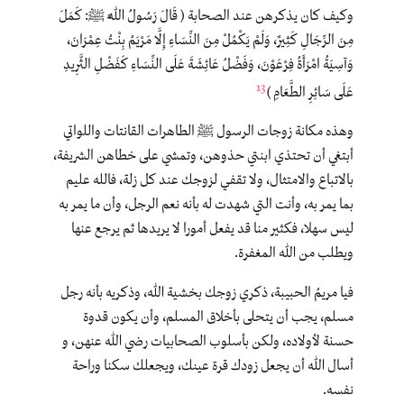
وكيف كان يذكرهن عند الصحابة ( قَالَ رَسُولُ اللَّهِ ﷺ: كَمَلَ
مِنَ الرِّجَالِ كَثِيرٌ، وَلَمْ يَكْمُلْ مِنَ النِّسَاءِ إِلَّا مَرْيَمُ بِنْتُ عِمْرَانَ،
وَآسِيَةُ امْرَأَةُ فِرْعَوْنَ، وَفَضْلُ عَائِشَةَ عَلَى النِّسَاءِ كَفَضْلِ الثَّرِيدِ
13
عَلَى سَائِرِ الطَّعَامِ )
وهذه مكانة زوجات الرسول ﷺ الطاهرات القانتات واللواتي
أبتغي أن تحتذي ابنتي حذوهن، وتمشي على خطاهن الشريفة،
بالاتباع والامتثال، ولا تقفي لزوجك عند كل زلة، فالله عليم
بما يمر به، وأنت التي شهدت له بأنه نعم الرجل، وأن ما يمر به
ليس سهلا، فكثير منا قد يفعل أمورا لا يريدها ثم يرجع عنها
ويطلب من الله المغفرة.
فيا مريمُ الحبيبة، ذكري زوجك بخشية الله، وذكريه بأنه رجل
مسلم، يجب أن يتحلى بأخلاق المسلم، وأن يكون قدوة
حسنة لأولاده، ولكن بأسلوب الصحابيات رضي الله عنهن، و
أسال الله أن يجعل زودك قرة عينك، ويجعلك سكنا وراحة
نفسه.