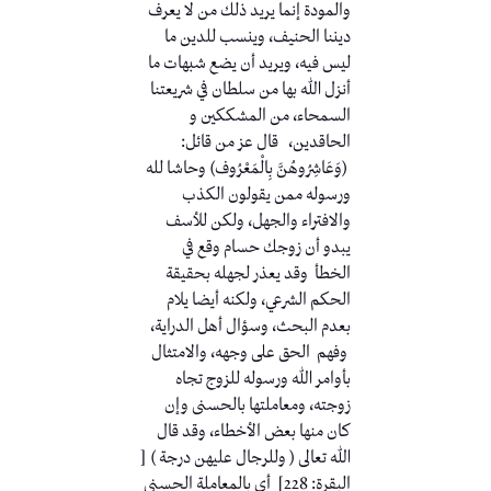
والمودة إنما يريد ذلك من لا يعرف
ديننا الحنيف، وينسب للدين ما
ليس فيه، ويريد أن يضع شبهات ما
أنزل الله بها من سلطان في شريعتنا
السمحاء، من المشككين و
الحاقدين، قال عز من قائل:
(وَعَاشِرُوهُنَّ بِالْمَعْرُوف) وحاشا لله
ورسوله ممن يقولون الكذب
والافتراء والجهل، ولكن للأسف
يبدو أن زوجك حسام وقع في
الخطأ وقد يعذر لجهله بحقيقة
الحكم الشرعي، ولكنه أيضا يلام
بعدم البحث، وسؤال أهل الدراية،
وفهم الحق على وجهه، والامتثال
بأوامر الله ورسوله للزوج تجاه
زوجته، ومعاملتها بالحسنى وإن
كان منها بعض الأخطاء، وقد قال
الله تعالى ( وللرجال عليهن درجة ) [
البقرة: 228] أي بالمعاملة الحسنى