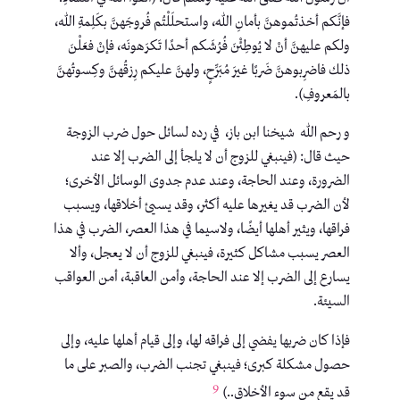
فإنَّكم أخذتُموهنَّ بأمانِ اللهِ، واستحلَلْتُم فُروجَهنَّ بكَلِمةِ الله،
ولكم عليهنَّ أنْ لا يُوطِئْنَ فُرُشَكم أحدًا تَكرَهونَه، فإنْ فعَلْنَ
ذلك فاضرِبوهنَّ ضَربًا غيرَ مُبَرِّحٍ، ولهنَّ عليكم رِزقُهنَّ وكِسوتُهنَّ
بالمَعروفِ).
و رحم الله شيخنا ابن باز، في رده لسائل حول ضرب الزوجة
حيث قال: (فينبغي للزوج أن لا يلجأ إلى الضرب إلا عند
الضرورة، وعند الحاجة، وعند عدم جدوى الوسائل الأخرى؛
لأن الضرب قد يغيرها عليه أكثر، وقد يسيئ أخلاقها، ويسبب
فراقها، ويثير أهلها أيضًا، ولاسيما في هذا العصر، الضرب في هذا
العصر يسبب مشاكل كثيرة، فينبغي للزوج أن لا يعجل، وألا
يسارع إلى الضرب إلا عند الحاجة، وأمن العاقبة، أمن العواقب
السيئة.
فإذا كان ضربها يفضي إلى فراقه لها، وإلى قيام أهلها عليه، وإلى
حصول مشكلة كبرى؛ فينبغي تجنب الضرب، والصبر على ما
9
قد يقع من سوء الأخلاق..)