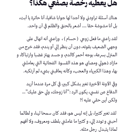
هل يعطيه رخصة بصفعي هكذا؟
هناك أسئلة تراودني ولا أجدا لها جوابا شافيا، أنا حائرة يا أبت،
بل أنا مشوشة حقا …. أشعر بالحنق والظلم في آن واحد.
لقد راعني ما فعل زوجي ( حسام ) ، وراعني أنه انهال على
وجهي الضعيف بقوته، دون أن ينظر إلي أو يندم، فقد خرج من
المنزل بسرعة، بوجه أحمر كالدم، و جسد يهتز غضبا وارتباكا، و
مازاد ذهولي ومصابي هو هذه القسوة الفجائية التي يعاملني
بها، وهذا الكبرياء والعجب، وكأنه يعاقبني بشيء لم أرتكبه.
وفي الآونة الأخيرة تغير بشكل كبير، في كل مرة عندما أريد
الدفاع عن نفسي، يكون الرد :”أنا زوجك، ولي حق عليك”…
ولكن أين حقي عليه ؟!
لقد تغير كثيرا، بل إنه ليس هو، فقد كان سمحا لينا، و لطالما
أحبني و تودد إلي، و كثيرا ما عاملني بلطف ومعروف، ولا أفهم
لماذا يتبدل رجل مثله.