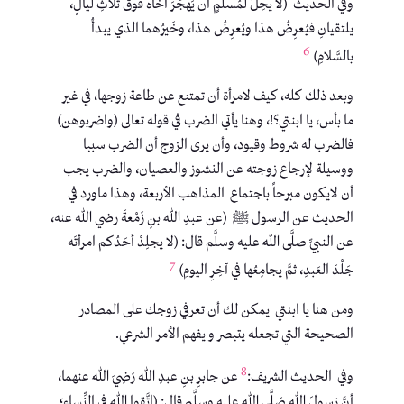
وفي الحديث (لا يحِلُّ لمُسلمٍ أن يَهجُرَ أخاه فوقَ ثلاثِ ليالٍ،
يلتقيانِ فيُعرِضُ هذا ويُعرِضُ هذا، وخَيرُهما الذي يبدأُ
6
بالسَّلامِ)
وبعد ذلك كله، كيف لامرأة أن تمتنع عن طاعة زوجها، في غير
ما بأس، يا ابنتي؟!، وهنا يأتي الضرب في قوله تعالى (واضربوهن)
فالضرب له شروط وقيود، وأن يرى الزوج أن الضرب سببا
ووسيلة لإرجاع زوجته عن النشوز والعصيان، والضرب يجب
أن لايكون مبرحاً باجتماع المذاهب الأربعة، وهذا ماورد في
الحديث عن الرسول ﷺ (عن عبدِ اللهِ بنِ زَمْعةَ رضي الله عنه،
عن النبيِّ صلَّى اللهُ عليه وسلَّم قال: (لا يجلِدْ أحَدُكم امرأتَه
7
جَلْدَ العَبدِ، ثمَّ يجامِعُها في آخِرِ اليومِ)
ومن هنا يا ابنتي يمكن لك أن تعرفي زوجك على المصادر
الصحيحة التي تجعله يتبصر و يفهم الأمر الشرعي.
8
وفي الحديث الشريف:
عن جابرِ بنِ عبدِ الله رَضِيَ اللهُ عنهما،
أنَّ رَسولَ اللهِ صَلَّى اللهُ عليه وسلَّم قال: (اتَّقوا اللهَ في النِّساءِ؛