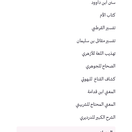
سنن ابن داوود
كتاب الأم
تفسير القرطبي
تفسير مقاتل بن سليمان
تهذيب اللغة للأزهري
الصحاح للجوهري
كشاف القناع للبهوتي
المغني ابن قدامة
المغني المحتاج للشربيني
الشرح الكبير للدرديري