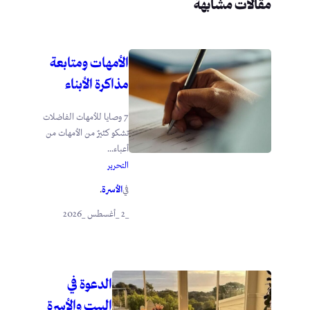
مقالات مشابهة
الأمهات ومتابعة
مذاكرة الأبناء
7 وصايا للأمهات الفاضلات
تشكو كثيرٌ من الأمهات من
أعباء...
التحرير
الأسرة
في
.
_2 _أغسطس _2026
الدعوة في
البيت والأسرة