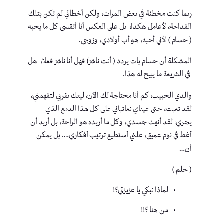
ربما كنت مخطئة في بعض المرات، ولكن أخطائي لم تكن بتلك
الفداحة، لأعامل هكذا، بل على العكس أنا أتقسى كل ما يحبه
( حسام ) لأني أحبه، هو أب أولادي، وزوجي.
المشكلة أن حسام بات يردد ( أنت ناشز) فهل أنا ناشز فعلا، هل
في الشريعة ما يبيح له هذا.
والدي الحبيب، كم أنا محتاجة لك الآن، ليتك بقربي لتفهمني،
لقد تعبت، حتى عيناي تعاتباني على كل هذا الدمع الذي
يجري، لقد أنهك جسدي، وكل ما أريده هو الراحة، بل أريد أن
أغط في نوم عميق، علني أستطيع ترتيب أفكاري…. بل يمكن
أن…
( حلم!)
لماذا تبكي يا عزيزتي؟!
من هنا ؟!!