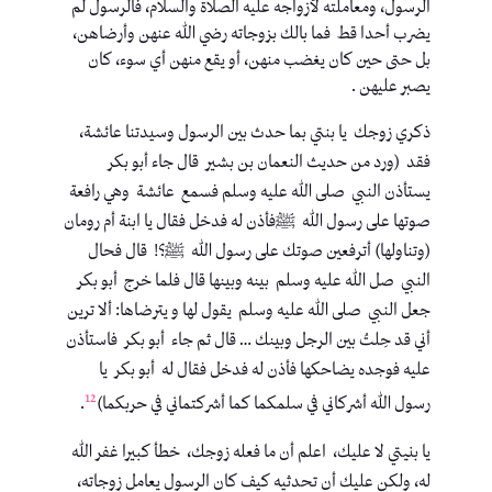
الرسول، ومعاملته لأزواجه عليه الصلاة والسلام، فالرسول لم
يضرب أحدا قط فما بالك بزوجاته رضي الله عنهن وأرضاهن،
بل حتى حين كان يغضب منهن، أو يقع منهن أي سوء، كان
يصبر عليهن .
ذكري زوجك يا بنتي بما حدث بين الرسول وسيدتنا عائشة،
فقد (ورد من حديث ‏النعمان بن بشير ‏ ‏قال ‌‏جاء ‌‏أبو بكر ‏
‏يستأذن النبي ‏ ‏صلى الله عليه وسلم ‏فسمع ‏ ‏عائشة ‏ ‏وهي رافعة
صوتها على رسول الله ‏ ‏ﷺ‌‏فأذن له فدخل فقال يا‏ ‏ابنة أم رومان‏
‏(وتناولها) أترفعين صوتك على رسول الله ‏ ‏ﷺ؟! ‏قال فحال
النبي ‏ ‏صل الله عليه وسلم ‏ ‏بينه وبينها قال فلما خرج ‏ ‏أبو بكر ‏
‏جعل النبي ‏ ‏صلى الله عليه وسلم ‏ ‏يقول لها ‏و ‏يترضاها: ‏ألا ترين
أني قد حِلتُ بين الرجل وبينك … قال ثم جاء ‏ ‏أبو بكر ‏ ‏فاستأذن
عليه فوجده يضاحكها فأذن له فدخل فقال له ‏ ‏أبو بكر ‏ ‏يا
12
رسول الله أشركاني في سلمكما كما أشركتماني‏ في حربكما)
.
يا بنيتي لا عليك، اعلم أن ما فعله زوجك، خطأ كبيرا غفر الله
له، ولكن عليك أن تحدثيه كيف كان الرسول يعامل زوجاته،