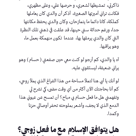
ذاكرتي، تمشيطها لشعري، و حرصها علي، وعلى مظهري،
فكانت تراني أميرتها الصغيرة، أذكر أن والدي كان يعاملها
كملكة، كانا دائما ما يتمازحان، وكان والدي يحفظ مكانتها
جدا، ورغم حداثة سني حينها، قد علقت في ذهني تلك النظرة
التي كان والدي يرمقها بها، عندما تكون منهمكة بعمل ما،
وهو يراقبها.
آه يا والدي، كم أرجو لو كنت معي حين صفعني ( حسام ) وهو
يراني ضعيفة، ليستقوي عليه.
لو أنك يا أبي هنا لتملأ مساحة من هذا الفراغ الذي يملأ روحي،
كم أنا بحاجتك الآن أكثر من أي وقت مضى، كي تشرح لي
وتفهمني هل ما فعل حسام بي مباح ؟ أن تمسح عن عيوني هذا
الدمع الذي لا يجف، وأشعر بملوحته تحفر أوصالي حزنا
وكمدا.
هل يتوافق الإسلام مع ما فعل زوجي؟