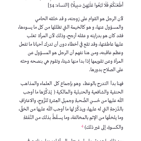
أَطَعْنَكُمْ فَلَا تَبْغُوا عَلَيْهِنَّ سَبِيلًا) [النساء: 34]
لأن الرجل هو القوام على زوجته، و قد خلقه الحامي
والمسؤول عنها، و هو كالخيمة التي تظللها من كل ما يسوءها،
فقد كان هو بدرايته و عقله أرجح، وذلك لأن المرأة تغلب
عليها عاطفتها، وقد تقع في أخطاء دون أن تدرك أحيانا ما تفعل
وعظم عاقبته، ومن هنا نفهم أن الرجل هو المسؤول عن
المرأة وعن تقويمها إذا بدا منها شيئا، وتقوم هي بنصحه وحثه
على الصلاح بدورها.
فهنا بدأ التدرج بالوعظ، وهو بإجماع كل العلماء والمذاهب
الحنفية والشافعية والحنبلية والمالكية ( يُذكِّرُها ما أوجب
اللهُ عليها من حُسنِ الصُّحبةِ وجميلِ العِشرةِ للزَّوجِ، والاعترافِ
بالدَّرَجةِ التي له عليها، ويذكُرُ لها ما أوجب الله عليها من الحَقِّ،
وما يلحَقُها من الإثمِ بالمخالفة، وما يسقُطُ بذلك من النَّفَقةِ
4
والكسوةِ، إلى غير ذلك)