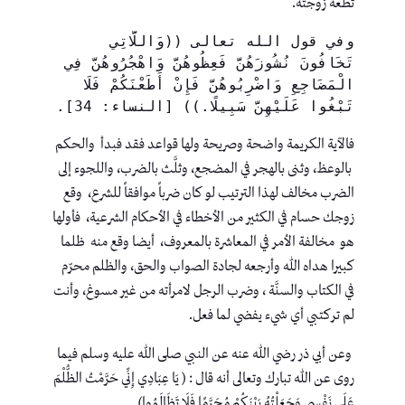
تطعه زوجته.
وفي قول الله تعالى ((وَاللَّاتِي 
تَخَافُونَ نُشُوزَهُنَّ فَعِظُوهُنَّ وَاهْجُرُوهُنَّ فِي 
الْمَضَاجِعِ وَاضْرِبُوهُنَّ فَإِنْ أَطَعْنَكُمْ فَلَا 
تَبْغُوا عَلَيْهِنَّ سَبِيلًا.)) [النساء: 34]. 
فالآية الكريمة واضحة وصريحة ولها قواعد فقد فبدأ والحكم
بالوعظ، وثنى بالهجر في المضجع، وثلَّث بالضرب، واللجوء إلى
الضرب مخالف لهذا الترتيب لو كان ضرباً موافقاً للشرع، وقع
زوجك حسام في الكثير من الأخطاء في الأحكام الشرعية، فأولها
هو مخالفة الأمر في المعاشرة بالمعروف، أيضا وقع منه ظلما
كبيرا هداه الله وأرجعه لجادة الصواب والحق، والظلم محرّم
في الكتاب والسنَّة ، وضرب الرجل لامرأته من غير مسوغ، وأنت
لم تركتبي أي شيء يفضي لما فعل.
وعن أبي ذر رضي الله عنه عن النبي صلى الله عليه وسلم فيما
روى عن الله تبارك وتعالى أنه قال : ( يَا عِبَادِي إِنِّي حَرَّمْتُ الظُّلْمَ
عَلَى نَفْسِي وَجَعَلْتُهُ بَيْنَكُمْ مُحَرَّمًا فَلَا تَظَالَمُوا) .