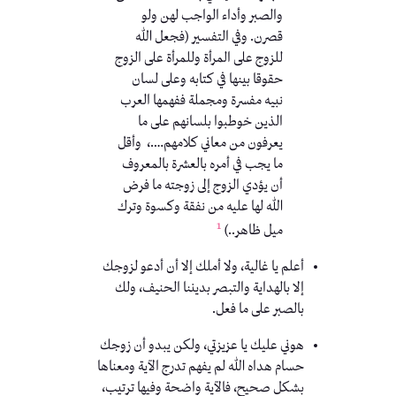
والصبر وأداء الواجب لهن ولو
قصرن. وفي التفسير (فجعل الله
للزوج على المرأة وللمرأة على الزوج
حقوقا بينها في كتابه وعلى لسان
نبيه مفسرة ومجملة ففهمها العرب
الذين خوطبوا بلسانهم على ما
يعرفون من معاني كلامهم….، وأقل
ما يجب في أمره بالعشرة بالمعروف
أن يؤدي الزوج إلى زوجته ما فرض
الله لها عليه من نفقة وكسوة وترك
1
ميل ظاهر..)
أعلم يا غالية، ولا أملك إلا أن أدعو لزوجك
إلا بالهداية والتبصر بديننا الحنيف، ولك
بالصبر على ما فعل.
هوني عليك يا عزيزتي، ولكن يبدو أن زوجك
حسام هداه الله لم يفهم تدرج الآية ومعناها
بشكل صحيح، فالآية واضحة وفيها ترتيب،