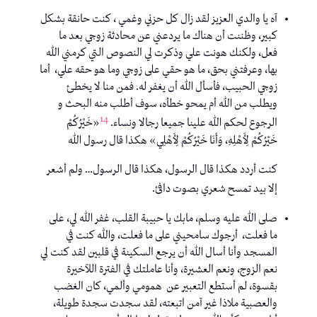
آه يا والدي العزيز لقد زال كل حزني وغمي ، كنت حانقة بشكل
كبير، وظننت أن هناك ما يردعني عن محادثة زوجي بعد ما
فعل، ولكنك هونت علي وذكرت لي النصوص التي كرمني الله
بها، وعرفتني بحق، ما هو حقي على زوجي وما هو حقه علي، أما
زوجي الحبيب، فأسأل الله أن يغفر له. فمن منا لا يخطئ
ويطلب من الله أم يمحو خطأه، سوف أطلب منه البحث و
14
الرجوع لحكم الله علينا جميعا رجالا ونساء.
«خَيْرُكُمْ
خَيْرُكُمْ لِأَهْلِهِ، وَأَنَا خَيْرُكُمْ لِأَهْلِي» هكذا قال رسول الله
كنت أردد هكذا قال الرسول، هكذا قال الرسول… ولم أشعر
إلا بيد تمسح شعري بصوت دافئ.
صلى الله عليه وسلم، مابك يا حبيبة القلب، غفر الله لي، على
ما فعلت، أرجوك سامحيني على ما فعلت، والله كنت في
المسجد وأنا أسال الله أن يرجع السكينة في قلبين لقد كنت لي
نعم الزوج، ونعم العشيرة، وأنا عاملتك في الفترة اللآخيرة
بقسوة، لم أستطع التعبير عن همومي وألمي، كان الغضب
والعصبية ملاذا غير آمن اتبعته، لقد سجدت سجدة طويلة،