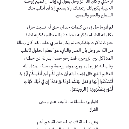
أراحتني و كأن الله عز وجل يقول لي، إياك أن تضيع زوجك
الحبيبة بكبريائك وتعنتك، ولا يسعني إلا أن أطلب منك
السماح والعفو والصفح.
لم أدر ما حل بي من كلمات حسام، حتى أني نسيت حزني
بكلماته الطيبة، تذكرته محبا عطوفا معطاء، تذكرته لطيفا
حنونا، تذكرت وتذكرت، لم يكن ما مر بي حلما، لقد كان رسالة
من الله عز وجل بأن الصبر والتأني، هو أعظم الحلول لأغلب
المشاكل بين الزوجين، فقد رجع حسام بسرعة عن خطئه،
وتاب لله عز وجل ، رجع بمودة ورحمة و محبة، صدق الله
العظيم الذي قال (وَمِنْ آيَاتِهِ أَنْ خَلَقَ لَكُم مِّنْ أَنفُسِكُمْ أَزْوَاجًا
لِّتَسْكُنُوا إِلَيْهَا وَجَعَلَ بَيْنَكُم مَّوَدَّةً وَرَحْمَةً ۚ إِنَّ فِي ذَٰلِكَ لَآيَاتٍ
لِّقَوْمٍ يَتَفَكَّرُونَ) [ الروم:21].
(قوارير) سلسلة من تأليف عبير ياسين
القزاز
وهي سلسلة قصصية منفصلة، عن أهم