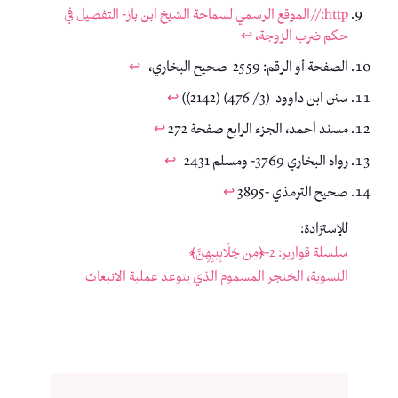
http://الموقع الرسمي لسماحة الشيخ ابن باز- التفصيل في
حكم ضرب الزوجة،
↩︎
الصفحة أو الرقم: 2559 صحيح البخاري،
↩︎
سنن ابن داوود (3/ 476) (2142))
↩︎
مسند أحمد، الجزء الرابع صفحة 272
↩︎
رواه البخاري 3769- ومسلم 2431
↩︎
صحيح الترمذي -3895
↩︎
للإستزادة:
سلسلة قوارير: 2-﴿مِن جَلَابِيبِهِنَّ﴾
النسوية، الخنجر المسموم الذي يتوعد عملية الانبعاث