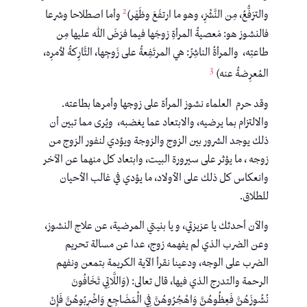
2
والترَفُّعُ، مِن النَّشْزِ، وهو ما ارتفَعَ وظَهَر)
وأما اصطلاحا وشرعا
فالنشوز هو: مَعصيةُ المرأةِ زوجَها فيما فرَضَ الله عليها مِن
طاعتِه، والمرأةُ الناشِزُ: هي المرتَفِعةُ على زَوجِها، التَّارِكةُ لأمرِه،
3
المُعرِضةُ عنه)
وقد حرم العلماء نشوز المرأة على زوجها وأمرها بطاعته.
والالتزام بما يرضيه، والابتعاد عما يغضبه، ويُرى مما تبين أن
ذلك يوجد الشرور بين الزوج والزوجة ويؤدي لنفور الزوج من
زوجه ، ما يؤثر على سيرورة البيت، وابتعاد كل منهما عن الآخر
وانعكاس كل ذلك على الأولاد، ما يؤدي في غالب الأحيان
للطلاق.
والآن أحدثك يا عزيزتي، و يا بنيتي المرضية، عن علاج النشوز،
وعن الضرب الذي لم يفهمه زوج، عدا عن مسالة تحريم
الضرب على الوجه، ودعينا نقرأ الآية الكريمة بتمعن ونفهم
الرحمة والتدرج الذي فيها، قال تعالى: (وَاللَّاتِي تَخَافُونَ
نُشُوزَهُنَّ فَعِظُوهُنَّ وَاهْجُرُوهُنَّ فِي الْمَضَاجِعِ وَاضْرِبُوهُنَّ فَإِنْ