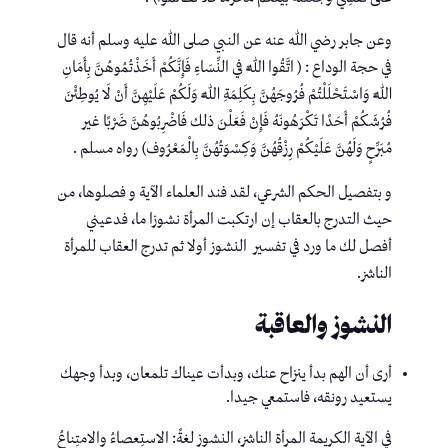
وعن جابر رضي الله عنه عن النبي صلى الله عليه وسلم أنه قال
في حجة الوداع : ( اتَّقُوا اللَّهَ في النِّسَاءِ فَإِنَّكُمْ أَخَذْتُمُوهُنَّ بِأَمَانِ
اللَّهِ وَاسْتَحْلَلْتُمْ فُرُوجَهُنَّ بِكَلِمَةِ اللَّهِ وَلَكُمْ عَلَيْهِنَّ أَنْ لَا يُوطِئْنَ
فُرُشَكُمْ أَحَدًا تَكْرَهُونَهُ فَإِنْ فَعَلْنَ ذلك فَاضْرِبُوهُنَّ ضَرْبًا غير
مُبَرِّحٍ وَلَهُنَّ عَلَيْكُمْ رِزْقُهُنَّ وَكِسْوَتُهُنَّ بِالْمَعْرُوف) رواه مسلم .
و بتفصيل الحكم الشرعي، لقد فند العلماء الآية و فصلوها، من
حيث التدرج بالعقاب إن ارتكبت المرأة نشوزا ما، فدعيني
أفصل لك ما ورد في تفسير النشوز أولا ثم تدرج العقاب للمرأة
الناشز.
النشوز والعاقبة
أرى أن الهم بدأ ينزاح عنك، وبدأت عيناك تلمعان، وبدأ وجهك
يستعيد رونقه، فاستمعي جيدا.
في الآية الكريمة المرأة الناشز، النشوز لغةً: الاستِعصاءُ والامتِناعُ