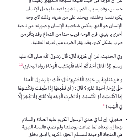
عن أن الوجه من حيث طبيعة نسيجه التكويني رهيف و
حساس، وقد يسبب الضرب تشويها فيه، ما يجعل الإنسان
يكره نفسه وخلقته، ويحقد على من ضربه، وذلك لأن وجه
الإنسان هو الذي يعكس شخصية الإنسان و صورته، من ناحية
أخرى يا بنيتي، فإن الوجه قريب جدا من الدماغ وقد يتأثر من
صرب بشكل كبير، وقد يؤثر الضرب على قدرته العقلية.
وفي الحديث، عَنْ أَبِى هُرَيْرَةَ قَالَ: قَالَ رَسُولُ اللَّهِ صلى الله عليه
10
وسلم (إِذَا قَاتَلَ أَحَدُكُمْ أَخَاهُ فَلْيَجْتَنِبِ الْوَجْهَ) رواه البخاري
و عَنْ مُعَاوِيَةَ بن حَيْدَة الْقُشَيْرِيِّ قَالَ: قُلْتُ : يَا رَسُولَ اللَّهِ مَا
حَقُّ زَوْجَةِ أَحَدِنَا عَلَيْهِ ؟ قَالَ : ( أَنْ تُطْعِمَهَا إِذَا طَعِمْتَ وَتَكْسُوَهَا
إِذَا اكْتَسَيْتَ أَوْ اكْتَسَبْتَ وَلَا تَضْرِبْ الْوَجْهَ وَلَا تُقَبِّحْ وَلَا تَهْجُرْ إِلَّا
11
فِي الْبَيْتِ )
صغيرتي، إن لنا في هدي الرسول الكريم عليه الصلاة والسلام
نهجا إن تبعناه، لما ضاعت بوصلتنا ولم نضع، فالسنة النبوية
هي المنجاة الوحيدة للمسلم الحق، ذكريه يا ابنتي بخلق