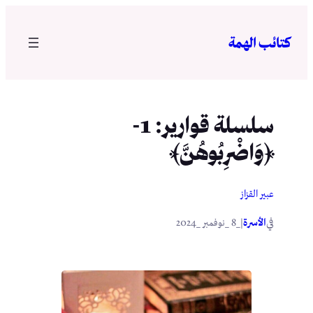
تخطى
إلى
كتائب الهمة
المحتوى
سلسلة قوارير: 1-
﴿وَاضْرِبُوهُنَّ﴾
عبير القزاز
في
|
الأسرة
_8 _نوفمبر _2024