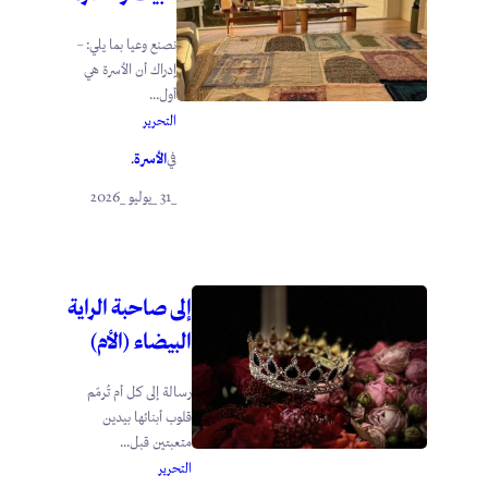
نصنع وعيا بما يلي: –
إدراك أن الأسرة هي
أول...
التحرير
الأسرة
في
.
_31 _يوليو _2026
إلى صاحبة الراية
البيضاء (الأم)
رسالة إلى كل أم تُرمّم
قلوب أبنائها بيدين
متعبتين قبل...
التحرير