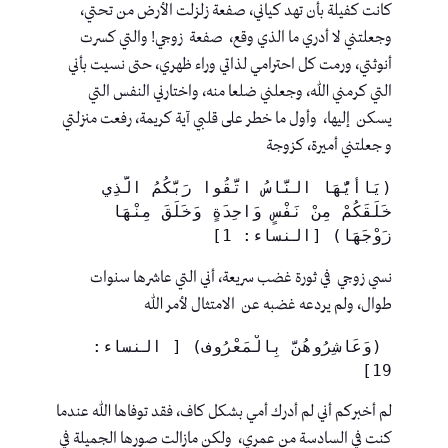
كانت كفيلة بأن تهد كياني، صفعة زلزلت الأرض من تحتي،
وجعلتني لا أدري ما الذي وقع، صفعة زوجي! والتي كسرت
أنوثتي، ورمت كل احترامي لذاتي وراء ظهري، حتى نسيت بأني
التي كرمني الله، وجعلني ضلعا منه، واختارني النفس التي
يسكن إليها، وأول ما خطر على قلبي آية كريمة، رفعت منزلتي
و جعلتني أميرة، كزوجة
(يَاأَيُّهَا النَّاسُ اتَّقُوا رَبَّكُمُ الَّذِي 
خَلَقَكُمْ مِنْ نَفْسٍ وَاحِدَةٍ وَخَلَقَ مِنْهَا 
زَوْجَهَا) [النساء: 1]
نسي زوجي في ثورة غضب سريعة، أني التي عاشرها سنوات
طوال، ولم يردعه غضبه عن الامتثال لأمر الله
 (وَعَاشِرُوهُنَّ بِالْمَعْرُوف) [ النساء: 
19]
لم أخبركم أني لم أدرك أمي بشكل كاف، فقد توفاها الله عندما
كنت في السادسة من عمري، ولكن مازالت صورها الجميلة في