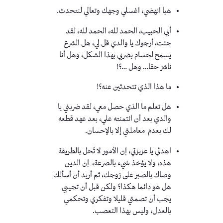
هيا انهضي، اغسلي وجهك وتعالي لنتحدث.
أبي الحبيب، الحمد لله، الحمد لله، لقد
جئت، أرجوك يا والدي قل لي، هل الشرع
يسمح لحسام بضربي بهذا الشكل، وهل أنا
ناشز حقا… وهل …؟!
ما هذا الذي تتحدثين عنه؟!
هل تعلم ما الذي حصل معي، لقد ضربني يا
والدي بعد أن ائتمنته علي، بعد عهد قطعه
لك بعدم معاملتي إلا بالإحسان.
اهدئي يا عزيزتي، إن الأمور لا تُحل بالطريقة
هذه، ولا يؤخذ شيء بالصرعة، إن الدين
وصاك بالصبر على زوجك، ثم أريد أن أسألك
هل هو دائما هكذا؟ ولكن قبل أن تجيبي
يجب أن تصمتي قليلا وتفكري وتحكمي
بالعدل، وليس بهذا التعصب.