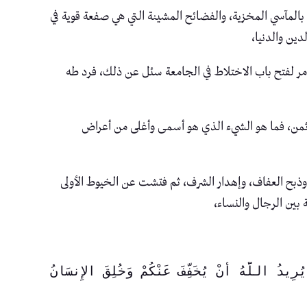
 بالمآسي المخزية، والفضائح المشينة التي هي صفعة قوية في
ين والدنيا،
مر لفتح باب الاختلاط في الجامعة سئل عن ذلك، فرد طه
أثمن، فما هو الشيء الذي هو أسمى وأغلى من أعراض
وذبح العفاف، وإهدار الشرف، ثم فتشت عن الخيوط الأولى
بين الرجال والنساء،
{وَاللَّهُ يُرِيدُ أَنْ يَتُوبَ عَلَيْكُمْ وَيُرِيدُ الَّذِينَ يَتَّبِعُونَ الشَّهَوَاتِ أَنْ تَمِيلُوا مَيْلاً عَظِيماً * يُرِيدُ اللَّهُ أَنْ يُخَفِّفَ عَنْكُمْ وَخُلِقَ الإِنسَانُ 