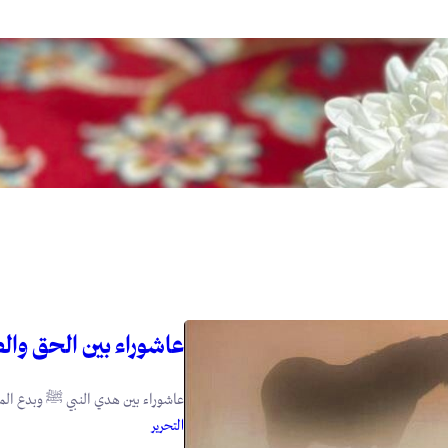
عاشوراء بين الحق وال
عاشوراء بين هدي النبي ﷺ وبدع المبتدعين ١- هدي النبي ﷺ في عاشوراء: لما 
التحرير