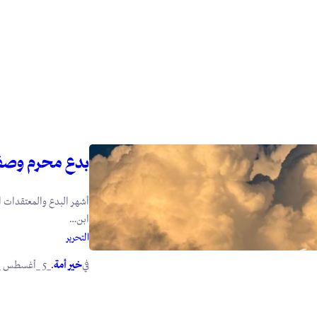
بدع محرم وصف
أشهر البدع والمعتقدات ا
ابن…
التحرير
في
.
خير أمة
_5 _أغسطس _2026