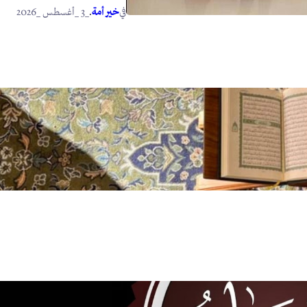
في
.
خير أمة
_3 _أغسطس _2026