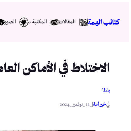
تخطى
إلى
كتائب الهمة
المقالات
المكتبة
الصور
المحتوى
الاختلاط في الأماكن العام
يقظة
في
|
خير أمة
_11 _نوفمبر _2024