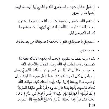
لا تقولي هذا يا شهد… استغفري الله و اطلبي لها الرحمة، فهذه
الدنيا متاع الغرور.
أستغفر الله، لا حول ولا قوة إلا بالله، أنا حزينة جدا يا خلود،
الحمد لله لقد أرسلك الله لي لتشدي أزري، أنا ضعيفة جدا
كما لم أكن من قبل.
اسمعيني يا صديقتي، تقول الحكمة ( صديقك من يصدقك).
نعم صحيح…
لقد مررت بمصاب عظيم، ويجب أن يكون الابتلاء عظة لنا
كمسلمين ومسلمات، إن الله يرسل الموت والأحزان لأنه
رحيم بنا يريدنا أن نلجأ إليه ونؤوب ونتوب، وأنت الآن في ريعان
الصبا، وإن كان الموت لا يردعنا عما نفعل من خطأ أو عصيان
أو ذنب، ماذا يردعنا إذن؟! وقد رأيت أختك كيف توفاها الله
فجأة، فالموت يأتينا بغتة قال تعالى: ﴿كُلُّ نَفْسٍ ذَائِقَةُ الْمَوْتِ ۗ
وَإِنَّمَا تُوَفَّوْنَ أُجُورَكُمْ يَوْمَ الْقِيَامَةِ ۖ فَمَن زُحْزِحَ عَنِ النَّارِ وَأُدْخِلَ
الْجَنَّةَ فَقَدْ فَازَ ۗ وَمَا الْحَيَاةُ الدُّنْيَا إِلَّا مَتَاعُ الْغُرُورِ﴾ [آل عمران:
185].