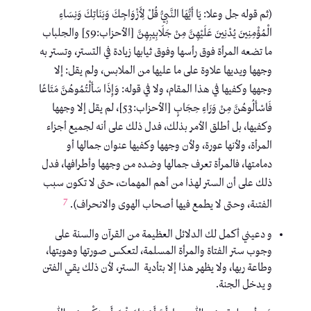
(ثم قوله جل وعلا: يَا أَيُّهَا النَّبِيُّ قُلْ لِأَزْوَاجِكَ وَبَنَاتِكَ وَنِسَاءِ
الْمُؤْمِنِينَ يُدْنِينَ عَلَيْهِنَّ مِنْ جَلَابِيبِهِنَّ [الأحزاب:59] والجلباب
ما تضعه المرأة فوق رأسها وفوق ثيابها زيادة في التستر، وتستر به
وجهها ويديها علاوة على ما عليها من الملابس، ولم يقل: إلا
وجهها وكفيها في هذا المقام، ولا في قوله: وَإِذَا سَأَلْتُمُوهُنَّ مَتَاعًا
فَاسْأَلُوهُنَّ مِنْ وَرَاءِ حِجَابٍ [الأحزاب:53]، لم يقل إلا وجهها
وكفيها، بل أطلق الأمر بذلك، فدل ذلك على أنه لجميع أجزاء
المرأة، ولأنها عورة، ولأن وجهها وكفيها عنوان جمالها أو
دمامتها، فالمرأة تعرف جمالها وضده من وجهها وأطرافها، فدل
ذلك على أن الستر لهذا من أهم المهمات، حتى لا تكون سبب
7
الفتنة، وحتى لا يطمع فيها أصحاب الهوى والانحراف).
و دعيني أكمل لك الدلائل العظيمة من القرآن والسنة على
وجوب ستر الفتاة والمرأة المسلمة، لتعكس صورتها وهويتها،
وطاعة ربها، ولا يظهر هذا إلا بتأدية الستر، لأن ذلك يقي الفتن
و يدخل الجنة.