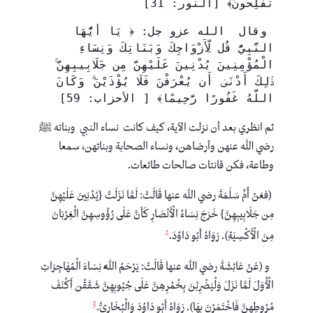
تُفْلِحُونَ﴾ [النور: 31]
 وقال  الله عزو جل: ﴿ يَا أَيُّهَا 
النَّبِيُّ قُل لِّأَزْوَاجِكَ وَبَنَاتِكَ وَنِسَاءِ 
الْمُؤْمِنِينَ يُدْنِينَ عَلَيْهِنَّ مِن جَلَابِيبِهِنَّ ۚ 
ذَٰلِكَ أَدْنَىٰ أَن يُعْرَفْنَ فَلَا يُؤْذَيْنَ ۗ وَكَانَ 
اللَّهُ غَفُورًا رَّحِيمًا﴾ [ الأحزاب: 59]
ثم انظري بعد أن نزلت الآية، كيف كانت نساء النبي وبناته ﷺ
رضي الله عنهن وأرضاهن، ونساء الصحابة وبناتهن، سمعا
وطاعة، فكن قانتات صالحات طائعات.
(فعَنْ أُمِّ سَلَمَةَ رضي الله عنها قَالَتْ: لَمَّا نَزَلَتْ {يُدْنِينَ عَلَيْهِنَّ
مِن جَلَابِيبِهِنَّ} خَرَجَ نِسَاءُ الْأَنْصَارِ كَأَنَّ عَلَى رُؤُوسِهِنَّ الْغِرْبَانَ
2
مِنَ الْأَكْسِيَةِ). رَوَاهُ أَبُو دَاوُدَ.
و (عَنْ عَائِشَةَ رضي الله عنها قَالَتْ: يَرْحَمُ اللَّهُ نِسَاءَ الْمُهَاجِرَاتِ
الْأُوَلَ لَمَّا نَزَلَ وَلْيَضْرِبْنَ بِخُمُرِهِنَّ عَلَى جُيُوبِهِنَّ شَقَقْن أَكْنَفَ
3
مُرُوطِهِنَّ فَاخْتَمَرْنَ بِهَا). رَوَاهُ أَبُو دَاوُدَ وَالْبُخَارِيُّ.