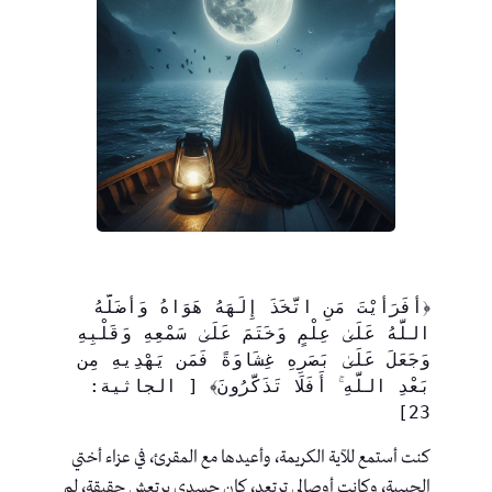
﴿أَفَرَأَيْتَ مَنِ اتَّخَذَ إِلَهَهُ هَوَاهُ وَأَضَلَّهُ 
اللَّهُ عَلَىٰ عِلْمٍ وَخَتَمَ عَلَىٰ سَمْعِهِ وَقَلْبِهِ 
وَجَعَلَ عَلَىٰ بَصَرِهِ غِشَاوَةً فَمَن يَهْدِيهِ مِن 
بَعْدِ اللَّهِ ۚ أَفَلَا تَذَكَّرُونَ﴾ [ الجاثية: 
23]
كنت أستمع للآية الكريمة، وأعيدها مع المقرئ، في عزاء أختي
الحبيبة، وكانت أوصالي ترتعد، كان جسدي يرتعش حقيقة، لم