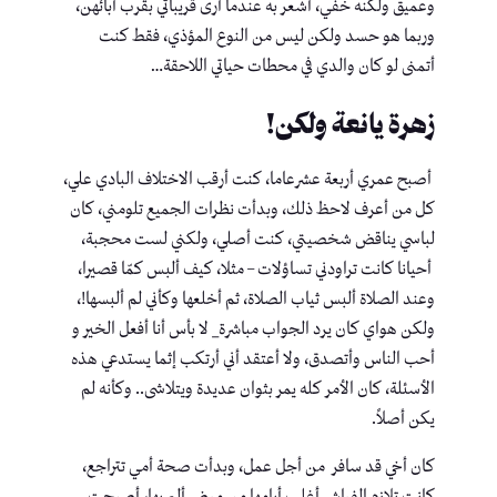
وعميق ولكنه خفي، أشعر به عندما أرى قريباتي بقرب آبائهن،
وربما هو حسد ولكن ليس من النوع المؤذي، فقط كنت
أتمنى لو كان والدي في محطات حياتي اللاحقة…
زهرة يانعة ولكن!
أصبح عمري أربعة عشرعاما، كنت أرقب الاختلاف البادي علي،
كل من أعرف لاحظ ذلك، وبدأت نظرات الجميع تلومني، كان
لباسي يناقض شخصيتي، كنت أصلي، ولكني لست محجبة،
أحيانا كانت تراودني تساؤلات – مثلا، كيف ألبس كمّا قصيرا،
وعند الصلاة ألبس ثياب الصلاة، ثم أخلعها وكأني لم ألبسها!،
ولكن هواي كان يرد الجواب مباشرة_ لا بأس أنا أفعل الخير و
أحب الناس وأتصدق، ولا أعتقد أني أرتكب إثما يستدعي هذه
الأسئلة، كان الأمر كله يمر بثوان عديدة ويتلاشى.. وكأنه لم
يكن أصلاً.
كان أخي قد سافر من أجل عمل، وبدأت صحة أمي تتراجع،
كانت تلازم الفراش أغلب أيامها من مرض ألم بها، أصبحت