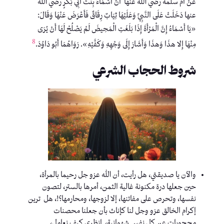
عَنْ أم سلمة رضي الله عنها أَنَّ أَسْمَاءَ بِنْتَ أَبِي بَكْرٍ رضي الله
عنها دَخَلَتْ عَلَى النَّبِيِّ وَعَلَيْهَا ثِيَابٌ رِقَاقٌ فَأَعْرَضَ عَنْهَا وَقَالَ:
«يَا أَسْمَاءُ إِنَّ الْمَرْأَةَ إِذَا بَلَغَتِ الْمَحِيضَ لَمْ يَصْلُحْ لَهَا أَنْ يُرَى
8
مِنْهَا إِلا هذَا وَهذَا وَأَشَارَ إِلَى وَجْهِهِ وَكَفَّيْهِ». رَوَاهُمَا أَبُو دَاوُدَ.
شروط الحجاب الشرعي
والآن يا صديقتي، هل رأيت، أن الله عزو جل رحيما بالمرأة،
حين جعلها درة مكنونة غالية الثمن، أمرها بالستر، لتصون
نفسها، وتحرص على مفاتنها، إلا لزوجها، ومحارمها؟!، هل ترين
إكرام الخالق عزو وجل لنا كإناث بأن جعلنا محصنات
محجوبات عن كل نفس شهوانية، انظري كيف نعامل،