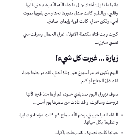
دائما ما تقول: أختك جبل ما شاء الله، الله يشد على قلبها
وقلبي، وبالطبع كانت جدتي بدورها تحتاج من يقويها بموت
أمي، ولكن جدتي كانت قوية بإيمان صادق.
كبرت و بت فتاة مكتملة الأنوثة، غرني الجمال وسرقت مني
نفسي ستري…
زيارة … غيرت كل شيء!
اليوم يكون قد مر أسبوع على وفاة أختي، لقد مر بطيئا جدا،
لقد شُلّ الجناح أو كسر.
سوف تزورني اليوم صديقتي خلود، لم أرها منذ فترة لأنها
تزوجت وسافرت، و قد عادت من سفرها يوم أمس…
البقاء لله يا حبيبتي، رحم الله سماح كم كانت مؤمنة و صابرة
و عظيمة بكل حياتها.
حياتها كانت قصيرة ..لقد رحلت باكرا…