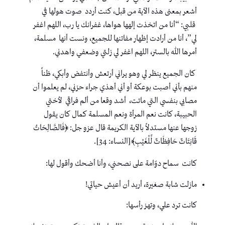
أشعر بمعنى هذه الآية من قبل، كنت أردد صوت هولها في
قلبي: “أنا من اتخذت إلهها هواها، غفرانك يا رب، اللهم اغفر
لي”، أنا من أرادت إظهار مفاتنها للجميع، ونست أنها مسلمة،
أمرها الله بالستر، اللهم اغفر لي زلتي وضعفي واهدني.
كان الجميع ينظر لي وهو يراني أرتعش وأنتفض وأبكي، ظناً
منهم بأني أصبت بوعكة أو أني أهذي جراء حزني، لم يعلموا أن
مصابي بنفسي التي ماتت، أشد وقعا من ألم فراقي لأختي
الحبيبة، كانت نعم المرأة ونعم المسلمة كمال كان يقول
زوجها عنها مستدلاً بالآية الكريمة قال عزو جل: ﴿فَالصَّالِحَاتُ
قَانِتَاتٌ حَافِظَاتٌ لِّلْغَيْبِ﴾[النساء: 34].
كانت سماح دوّامة على نصحني، وأنا أضحك وأقول لها:
مازلت شابة صغيرة، أريد أن أعيش حياتي!
كانت ترد علي، وتهز رأسها: