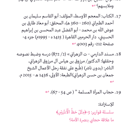
وملابسهم؟
↩︎
الكتاب: المعجم الأوسط، المؤلف: أبو القاسم سليمان بن
أحمد الطبراني (260 – 360 هـ)، المحقق: أبو معاذ طارق بن
عوض الله بن محمد – أبو الفضل عبد المحسن بن إبراهيم
الحسيني، دار الحرمين القاهرة ( 1415 ه – 1995م) جزء 4-
صفحة 212- رقم 4003
↩︎
مسند الدارمي – ت الزهراني» (2/ 872) درسه وضبط نصوصه
وحققها: الدكتور/ مرزوق بن هياس آل مرزوق الزهراني.
الناشر: (بدون ناشر) (طُبع على نفقة رجل الأعمال الشيخ
جمعان بن حسن الزهراني)الطبعة: الأولى، 1436 هـ – 2015 م.
↩︎
حجاب المرأة المسلمة ” ( ص 54 – 67).
↩︎
للإستزادة:
سلسلة قوارير: 3-﴿مِثْلُ حَظِّ الْأُنثَيَيْنِ﴾
ما علاقة حجابي بنصرة الأمة؟