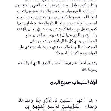
وانظري كيف يعامل عبيد الشهوة والتحرر الغربي والمتغربنون
السيارات والمجوهرات و الذهب والفضة ! ويضعونها تحت
أشعة الليزر ويحمونها بكلمات سر و وراء جدران محصنة، بينما
أصبحت المرأة عندهن سلعة للنظر والمتعة، يتعاملون معها
كمن يتعامل مع بضاعة كسدت و رخصت، في العمل والإعلام
والشارع، ويطلبون منها أن ( تتحرر جسديا ) وأن تخلع
الحجاب و ترتدي كل ما قل قماشه وزاد سعره، لأن
المجتمعات الغربية والتي تحتذي حذوها باتت تتغذى على
المرأة، وتستهلكها أيّما استهلاك!
ودعيني أخبرك عن شروط الحاجب الشرعي الذي أمرنا الله و
رسولنا ﷺ:
أولاَ: استيعاب جميع البدن
﴿ يَا أَيُّهَا النَّبِيُّ قُل لِّأَزْوَاجِكَ وَبَنَاتِكَ 
وَنِسَاءِ الْمُؤْمِنِينَ يُدْنِينَ عَلَيْهِنَّ مِن 