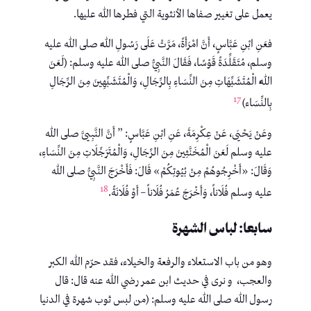
يعمل على تغيير صفاها الأنثوية التي فطرها الله عليها.
فعَنِ ابْنِ عَبَّاسٍ، أَنَّ امْرَأَةً، مَرَّتْ عَلَى رَسُولِ اللَّهِ صلى الله عليه
وسلم، مُتَقَلِّدَةً قَوْسًا، فَقَالَ النَّبِيُّ صلى الله عليه وسلم: (لَعَنَ
‌اللَّهُ ‌الْمُتَشَبِّهَاتِ مِنَ النِّسَاءِ بِالرِّجَالِ، وَالْمُتَشَبِّهِينَ مِنَ الرِّجَالِ
17
بِالنِّسَاء)
وعَنْ يَحْيَى، عَنْ عِكْرِمَةَ، عَنِ ابْنِ عَبَّاسٍ: ” أَنَّ النَّبِيىَّ صلى الله
عليه وسلم لَعَنَ الْمُخَنَّثِينَ مِنَ الرِّجَالِ، وَالْمُتَرَجِّلَاتِ مِنَ النِّسَاءِ،
وَقَالَ: «أَخْرِجُوهُمْ مِنْ بُيُوتِكُمْ» قَالَ: فَأَخْرَجَ النَّبِيُّ صلى الله
18
عليه وسلم فُلَاناً، وَأَخْرَجَ عُمَرُ فُلَاناً – أَوْ فُلَانَةً.
سابعا: لباس الشهرة
وهو من باب الاستعلاء والرفعة والخيلاء، فقد حرّم الله الكبر
والعجب، و نرى في حديث ابن عمر رضي الله عنه قال: قال
رسول الله صلى الله عليه وسلم: (من لبس ثوب شهرة في الدنيا