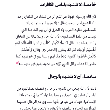
خامسا: لا تتشبه بلباس الكافرات
لأن الله ورسوله نهونا عن تتبع أثر من قبلنا، من الكفار، رحم
الله الشيخ ابن باز حيث قال : (لا يجوز للمسلمات ولا
للمسلمين تقليد الغرب ولا الشرق في أزيائهم الخاصة التي
ليست من عادة المسلمين؛ لأن الله جل وعلا نهانا عن التخلق
والتشبه بأعدائنا قال : وَلَا تَكُونُوا كَالَّذِينَ نَسُوا اللَّهَ فَأَنْسَاهُمْ
أَنْفُسَهُمْ أُولَئِكَ هُمُ الْفَاسِقُونَ [الحشر:19] وقال: وَخُضْتُمْ
كَالَّذِي خَاضُوا [التوبة:69] ذمًّا لهم وعيبًا لهم في خوضهم كما
16
خاض الأعداء، وقال النبي ﷺ: من تشبه بقوم فهو منهم …)
سادسا: أن لا تتشبه بالرجال
ذلك لأن الله يلعن من تتشبه بالرجال و تتصف بصفاتهم، من
لباس أو تقليد في التصرف، وهذا بتنا نراه كثيرا في مجتمعاتنا
الإسلامية، فهناك من تتباهى بأنها تتساوى مع الرجال، فسيمة
المرأة هو الحياء والتلطف والأنوثة، والابتعاد عما يخشن و