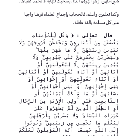
شيئ منهن، وهو الهوى، الذي يسحبك لنهاية لا تحمد عقباها.
وكما تعلمين وأعلم، فالحجاب بإجماع العلماء فرضا واجبا
على كل مسلمة بالغة عاقلة.
 قال  تعالى : ﴿
 وَقُل لِّلْمُؤْمِنَاتِ 
يَغْضُضْنَ مِنْ أَبْصَارِهِنَّ وَيَحْفَظْنَ فُرُوجَهُنَّ وَلَا 
يُبْدِينَ زِينَتَهُنَّ إِلَّا مَا ظَهَرَ مِنْهَا ۖ 
وَلْيَضْرِبْنَ بِخُمُرِهِنَّ عَلَىٰ جُيُوبِهِنَّ ۖ وَلَا 
يُبْدِينَ زِينَتَهُنَّ إِلَّا لِبُعُولَتِهِنَّ أَوْ 
آبَائِهِنَّ أَوْ آبَاءِ بُعُولَتِهِنَّ أَوْ أَبْنَائِهِنَّ 
أَوْ أَبْنَاءِ بُعُولَتِهِنَّ أَوْ إِخْوَانِهِنَّ أَوْ 
بَنِي إِخْوَانِهِنَّ أَوْ بَنِي أَخَوَاتِهِنَّ أَوْ 
نِسَائِهِنَّ أَوْ مَا مَلَكَتْ أَيْمَانُهُنَّ أَوِ 
التَّابِعِينَ غَيْرِ أُولِي الْإِرْبَةِ مِنَ الرِّجَالِ 
أَوِ الطِّفْلِ الَّذِينَ لَمْ يَظْهَرُوا عَلَىٰ 
عَوْرَاتِ النِّسَاءِ ۖ وَلَا يَضْرِبْنَ بِأَرْجُلِهِنَّ 
لِيُعْلَمَ مَا يُخْفِينَ مِن زِينَتِهِنَّ ۚ وَتُوبُوا 
إِلَى اللَّهِ جَمِيعًا أَيُّهَ الْمُؤْمِنُونَ لَعَلَّكُمْ 