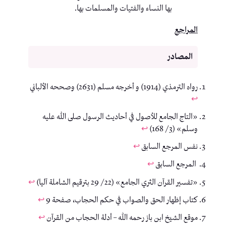
بها النساء والفتيات والمسلمات بها.
المراجع
رواه الترمذي (1914) و أخرجه مسلم (2631) وصححه الألباني
↩︎
«التاج الجامع للأصول في أحاديث الرسول صلى الله عليه
وسلم» (3/ 168)
↩︎
نفس المرجع السابق
↩︎
المرجع السابق
↩︎
«تفسير القرآن الثري الجامع» (22/ 29 بترقيم الشاملة آليا)
↩︎
كتاب إظهار الحق والصواب في حكم الحجاب، صفحة 9
↩︎
موقع الشيخ ابن باز رحمه الله – أدلة الحجاب من القرآن
↩︎