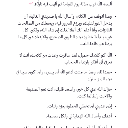
19
ألبسه الله ثوب مذلة يوم القيامة ثم ألهب فيه ناراً)).
وهنا أتوقف عن الكلام، وأسال الله يا صديقتي الغالية، أن
يدخل النور لقلبك، ويرزع السرور فيه، ويجعلك من الصالحات
الفائزات، وأنا أعلم أنك أهلا لذلك إن شاء الله، ولكن كل
شيء يبدأ بالخطوة تجاه الطريق الصحيح، والابتعاد عن كل ما
يردنا عن طاعة الله…
الله كم كلامك جميل، لقد سافرت وعدت مع كلامك، أنت لا
تعرفي أني أفكر بارتداء الحجاب.
حمدا لله، وهذا ما جئت أدعو الله أن ييسره، وأن أكون سببا في
تجملك و سترك.
جزاك الله عني كل خير، وأسعد قلبك، أنت نعم الصديقة
والأخت ولطالما كنت.
إذن عديني أن تخطي الخطوة بعزم وثبات.
أعدك، وأسال الله الهداية لي ولكل مسلمة.