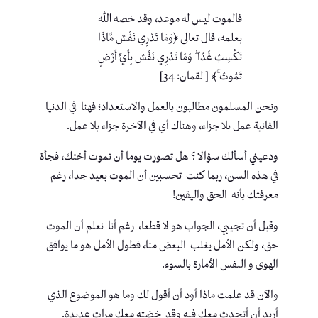
فالموت ليس له موعد، وقد خصه الله
بعلمه، قال تعالى ﴿وَمَا تَدْرِي نَفْسٌ مَّاذَا
تَكْسِبُ غَدًا ۖ وَمَا تَدْرِي نَفْسٌ بِأَيِّ أَرْضٍ
تَمُوتُ ۚ﴾ [ لقمان: 34]
ونحن المسلمون مطالبون بالعمل والاستعداد؛ فهنا في الدنيا
الفانية عمل بلا جزاء، وهناك أي في الآخرة جزاء بلا عمل.
ودعيني أسألك سؤالا ؟ هل تصورت يوما أن تموت أختك، فجأة
في هذه السن، ربما كنت تحسبين أن الموت بعيد جدا، رغم
معرفتك بأنه الحق واليقين!
وقبل أن تجيبي، الجواب هو لا قطعا، رغم أنا نعلم أن الموت
حق، ولكن الأمل يغلب البعض منا، فطول الأمل هو ما يوافق
الهوى و النفس الأمارة بالسوء.
والآن قد علمت ماذا أود أن أقول لك وما هو الموضوع الذي
أريد أن أتحدث معك فيه وقد خضته معك مرات عديدة.