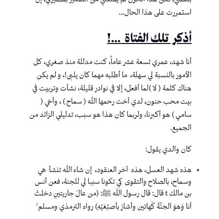
استمررت على هذا الحال…
أذكر تلك الفتاة …!
أنا شهد، عمري تسعة عشر عاماً، كنت مدللة منذ صغري، كل
الأمور بالنسبة لي سهلة، ما أطلبه مهما كان يلبى!، و لم يكن
هناك كلمة ( لا )لما أفعل، إلا في نوادر قليلة، نشأت وتربيت في
بيت محب حنون، لدي أخت رحمها الله ( سماح ) ، وأخي (
سامي ) هو أكبرنا، ولربما كان هذا هو سبب، تدليلي الزائد من
الجميع.
كان والدي يقول:
هذه شهد العسل، هذه آخر العنقود، إن شاء الله تنشأ هي
وسماح، بالصلاح والتقوى كي تكونا سببا لي للجنة، فعن أنس
بن مالك t قال: قال رسول الله ﷺ: (من عالَ جاريتينِ دخلتُ
1
أنا وَهوَ الجنَّةَ كَهاتين وأشارَ بأصبُعَيْهِ) رواه الترمذي ومسلم