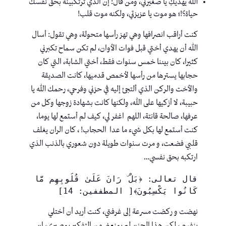
الله يهديكِ يا صغيرتي، ومن قال: إن الذي ترتكبينه بحق نفسك
حياة؟!؛ هو موت يا عزيزتي، ولكنه موت قلب!
كنت أراقب انصرافها وهي تهز رأسها متحولة، وهي تقول: أسال
الله أن يهدي أختي قبل فوات الأوان، لم تكن سماح تكبرني
كثيرا، كان بيننا خمس سنوات فقط، أختي الشابة، التي كان
حجابها يسترها من رأسها لأخمص قدميها، كانت الصديقة
والأخت والركن الذي ألتجئ إليه في حزني وفرحي، رحمك الله يا
حبيبة، لا أزكيها على الله، ولكنها كانت بشهادة زوجها وكل من
عرفها، صالحة قانتة، اللهم اغفر لي، كيف لم أستمع لها يوما،
كنت أستمع لها بكل شيء ما عدا الحجاب! ، كان الران يغلف
قلبي فضعت، و مرت سنوات طويلة دون شعوري بالذنب الذي
ارتكبه بحق نفسي…
قال تعالى: ﴿بَلْ ۜ رَانَ عَلَىٰ قُلُوبِهِم مَّا 
كَانُوا يَكْسِبُونَ﴾[ المطففين: 14]
نهضت و ركضت مسرعة إلى غرفتي، كنت أريد أن أختلي
بنفسي، لكن هذا الحزن لم يمنعني من التفكير بمصيري، إن