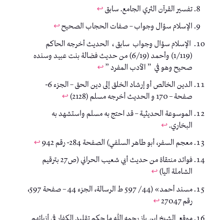
تفسير القرآن الثري الجامع. سابق
↩︎
الإسلام سؤال وجواب – صفات الحجاب الصحيح
↩︎
الإسلام سؤال وجواب سابق ، الحديث أخرجه الحاكم
(1/119) وأحمد (6/19) من حديث فضالة بنت عبيد وسنده
صحيح وهو في ” الأدب المفرد ”
↩︎
الدين الخالص أو إرشاد الخلق إلى دين الحق – الجزء 6-
صفحة – 170 و الحديث أخرجه مسلم (2128)
↩︎
الموسوعة الحديثية – قد احتج به مسلم واستشهد به
البخاري.
↩︎
معجم السفر، أبو طاهر السلفي) الصفحة 284- رقم 942
↩︎
فوائد منتقاة من حديث أبي شعيب الحراني (ص27 بترقيم
الشاملة آليا)
↩︎
مسند أحمد» (44/ 597 ط الرسالة، الجزء 44 – صفحة 597،
رقم 27047
↩︎
موقع الشيخ ابن باز رحمه الله ما حكم تقليد الكفار في أزيائهم