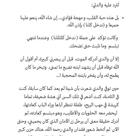
لترد عليه والدتي:
بل هذه حبة القلب، و مهجة فؤادي… إن شاء الله، ينعم علينا
جميعا و (ندخل كلنا ) بإذن الله.
وكانت تؤكد على جملة ( ندخل كللللنا ) وعندما تنتهي
تبتسم وما تلبث حتى تضحك.
إلا أن والدي أدركه الموت، قبل أن يبصرني كبيرة، أم أقول أن
الله توفاه قبل أن يشهد ابنته تضيع ما تمنى، وتبخر ما كان
يطمح له، وأن يفخر بابنته المحجبة !…
حين توفي والدي شعرت بأن شيئا لم يعد كما كان سابقا، كنت
في الثامنة، كنت أشعر في تلك السن أني هشة ضعيفة، تماما
كريشة في مهب الريح، طفلة تنتظر أباها وراء الباب كعادتها،
ليحضر معه الحلويات والأطايب، وهو مبتسم كعادته، لم
أدرك حقيقة معنى أن يرحل زر الأمان الذي كان يحميني، وحتى
الآن لم أتخط شعور فقدان والدي رحمه الله، هناك حزن كبير