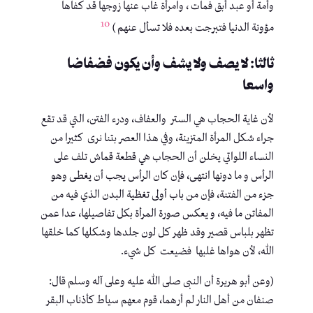
وأمة أو عبد أبق فمات ، وامرأة غاب عنها زوجها قد كفاها
10
مؤونة الدنيا فتبرجت بعده فلا تسأل عنهم )
ثالثا: لا يصف ولا يشف وأن يكون فضفاضا
واسعا
لأن غاية الحجاب هي الستر والعفاف، ودرء الفتن، التي قد تقع
جراء شكل المرأة المتزينة، وفي هذا العصر بتنا نرى كثيرا من
النساء اللواتي يخلن أن الحجاب هي قطعة قماش تلف على
الرأس و ما دونها انتهى، فإن كان الرأس يجب أن يغطى وهو
جزء من الفتنة، فإن من باب أولى تغظية البدن الذي فيه من
المفاتن ما فيه، و يعكس صورة المرأة بكل تفاصيلها، عدا عمن
تظهر بلباس قصير وقد ظهر كل لون جلدها وشكلها كما خلقها
الله، لأن هواها غلبها فضيعت كل شيء.
(وعن أبو هريرة أن النبى صلى الله عليه وعلى آله وسلم قال:
صنفان من أهل النار لم أرهما، قوم معهم سياط كأذناب البقر