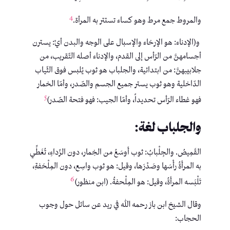
4
والمروط جمع مرط وهو كساء تستتر به المرأة.
و(الإدناء: هو الإرخاء والإسبال على الوجه والبدن أيْ: يسترن
أجسامهنَّ من الرّأس إلى القدم، والإدناء أصله التّقريب، من
جلابيبهنَّ: من ابتدائية، والجلباب هو ثوب يُلبس فوق الثّياب
الدّاخلية وهو ثوب يستر جميع الجسم والصّدر، وأمّا الخمار
5
فهو غطاء الرّأس تحديداً، وأمّا الجيب: فهو فتحة الصّدر)
والجلباب لغة:
القَمِيصُ. والجِلْبابُ: ثوب أَوسَعُ من الخِمار، دون الرِّداءِ، تُغَطِّي
به المرأَةُ رأْسَها وصَدْرَها، وقيل: هو ثوب واسِع، دون المِلْحَفةِ،
6
تَلْبَسه المرأَةُ، وقيل: هو المِلْحفةُ. (ابن منظور)
وقال الشيخ ابن باز رحمه الله في ريد عن سائل حول وجوب
الحجاب: