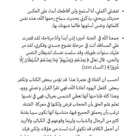
تفضلي أكملي، أنا أستمع ولن أقاطعك أبدا، على العكس
حديثك يريحني، يذكرني بحديث سماح رحمها الله، هذه نفس
كلماتها، ونفس أسلوبها طالما شبهتك بها.
جمعنا الله في الجنة آمين؛ إذن أبدأ وأنا مرتاحة، لقد قصرت
علي المسافة، أنت في مرحلة نضوج جسدي وفكري، لقد مر
عليك سنوات طويلة، وقد سلمت نفسك لشيطان النفس
والجن، قال تعالى ﴿ يَعِدُهُمْ وَيُمَنِّيهِمْ ۖ وَمَا يَعِدُهُمُ الشَّيْطَانُ إِلَّا
غُرُورًا ﴾ [ النساء :120]
أحسب أن الفتاة في عصرنا هذا قد تؤمن ببعض الكتاب وتكفر
ببعض كفعل اليهود أعاذنا الله، فهي تقرأ القرآن و تصلي ووو،
وهذا كله ظنا منها أنها تغطي الشمس بغربال، فهي في نفسها
تعلم علم الحق بأن الحجاب فرض ولكنها في معركة الفتنة،
ترغب بأن يحملق الجميع فيها، متناسية أنها تكون سببا بفتنة
كثير من الرجال والشباب، ولربما وقوعهم في الكبائر، ولاأريد
أن أجمل الكلام، قد تكوني أنت لست من هؤلاء، ولكن فيك