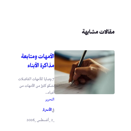
مقالات مشابهة
الأمهات ومتابعة
مذاكرة الأبناء
7 وصايا للأمهات الفاضلات
تشكو كثيرٌ من الأمهات من
أعباء...
التحرير
الأسرة
في
.
_2 _أغسطس _2026