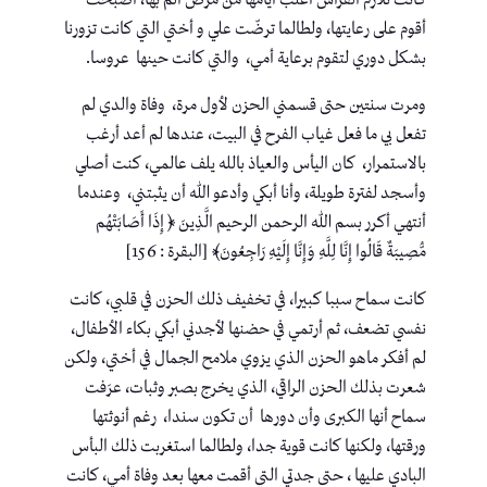
أقوم على رعايتها، ولطالما ترضّت علي و أختي التي كانت تزورنا
بشكل دوري لتقوم برعاية أمي، والتي كانت حينها عروسا.
ومرت سنتين حتى قسمني الحزن لأول مرة، وفاة والدي لم
تفعل بي ما فعل غياب الفرح في البيت، عندها لم أعد أرغب
بالاستمرار، كان اليأس والعياذ بالله يلف عالمي، كنت أصلي
وأسجد لفترة طويلة، وأنا أبكي وأدعو الله أن يثبتني، وعندما
أنتهي أكرر بسم الله الرحمن الرحيم الَّذِينَ ﴿ إِذَا أَصَابَتْهُم
مُّصِيبَةٌ قَالُوا إِنَّا لِلَّهِ وَإِنَّا إِلَيْهِ رَاجِعُونَ﴾ [البقرة : 156]
كانت سماح سببا كبيرا، في تخفيف ذلك الحزن في قلبي، كانت
نفسي تضعف، ثم أرتمي في حضنها لأجدني أبكي بكاء الأطفال،
لم أفكر ماهو الحزن الذي يزوي ملامح الجمال في أختي، ولكن
شعرت بذلك الحزن الراقي، الذي يخرج بصبر وثبات، عرَفت
سماح أنها الكبرى وأن دورها أن تكون سندا، رغم أنوثتها
ورقتها، ولكنها كانت قوية جدا، ولطالما استغربت ذلك البأس
البادي عليها ، حتى جدتي التي أقمت معها بعد وفاة أمي، كانت