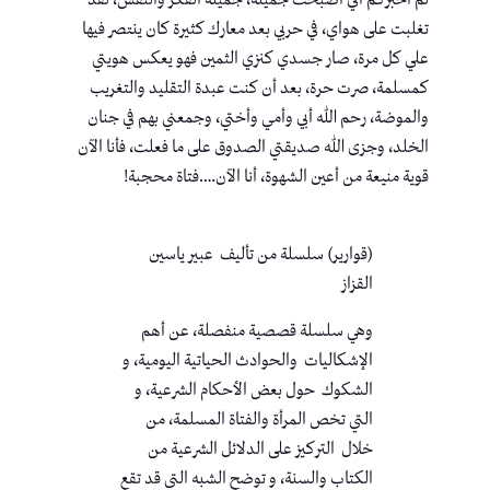
لم أخبركم أني أصبحت جميلة، جميلة الفكر والنفس، لقد
تغلبت على هواي، في حربي بعد معارك كثيرة كان ينتصر فيها
علي كل مرة، صار جسدي كنزي الثمين فهو يعكس هويتي
كمسلمة، صرت حرة، بعد أن كنت عبدة التقليد والتغريب
والموضة، رحم الله أبي وأمي وأختي، وجمعني بهم في جنان
الخلد، وجزى الله صديقتي الصدوق على ما فعلت، فأنا الآن
قوية منيعة من أعين الشهوة، أنا الآن….فتاة محجبة!
(قوارير) سلسلة من تأليف عبير ياسين
القزاز
وهي سلسلة قصصية منفصلة، عن أهم
الإشكاليات والحوادث الحياتية اليومية، و
الشكوك حول بعض الأحكام الشرعية، و
التي تخص المرأة والفتاة المسلمة، من
خلال التركيز على الدلائل الشرعية من
الكتاب والسنة، و توضح الشبه التي قد تقع