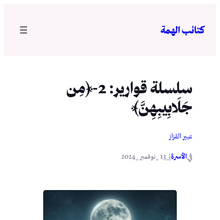
تخطى
إلى
كتائب الهمة
المحتوى
سلسلة قوارير: 2-﴿مِن
جَلَابِيبِهِنَّ﴾
عبير القزاز
في
|
الأسرة
_13 _نوفمبر _2024