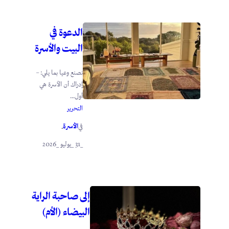
الدعوة في
البيت والأسرة
نصنع وعيا بما يلي: –
إدراك أن الأسرة هي
أول...
التحرير
الأسرة
في
.
_31 _يوليو _2026
إلى صاحبة الراية
البيضاء (الأم)