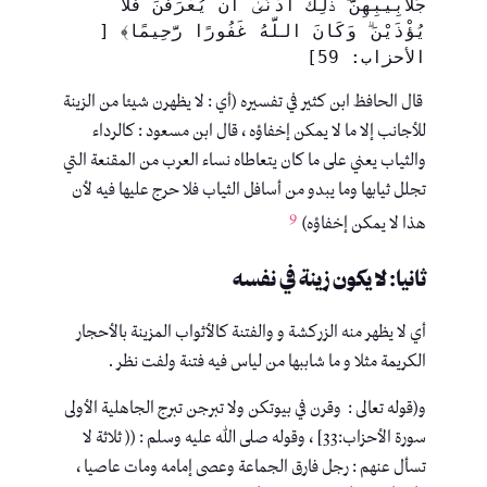
جَلَابِيبِهِنَّ ۚ ذَٰلِكَ أَدْنَىٰ أَن يُعْرَفْنَ فَلَا 
يُؤْذَيْنَ ۗ وَكَانَ اللَّهُ غَفُورًا رَّحِيمًا﴾ [ 
الأحزاب: 59]
قال الحافظ ابن كثير في تفسيره (أي : لا يظهرن شيئا من الزينة
للأجانب إلا ما لا يمكن إخفاؤه ، قال ابن مسعود : كالرداء
والثياب يعني على ما كان يتعاطاه نساء العرب من المقنعة التي
تجلل ثيابها وما يبدو من أسافل الثياب فلا حرج عليها فيه لأن
9
هذا لا يمكن إخفاؤه)
ثانيا: لا يكون زينة في نفسه
أي لا يظهر منه الزركشة و والفتنة كالأثواب المزينة بالأحجار
الكريمة مثلا و ما شاببها من لياس فيه فتنة ولفت نظر .
و(قوله تعالى : وقرن في بيوتكن ولا تبرجن تبرج الجاهلية الأولى
سورة الأحزاب:33] ، وقوله صلى الله عليه وسلم : (( ثلاثة لا
تسأل عنهم : رجل فارق الجماعة وعصى إمامه ومات عاصيا ،