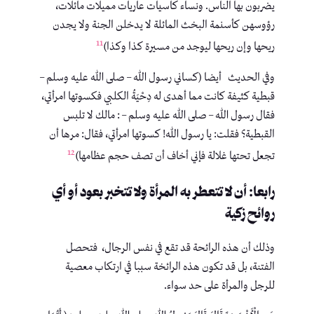
يضربون بها الناس. ونساء كاسيات عاريات مميلات مائلات،
رؤوسهن ‌كأسنمة ‌البخث المائلة لا يدخلن الجنة ولا يجدن
11
ريحها وإن ريحها ليوجد من مسيرة كذا وكذا)
وفي الحديث أيضا (كساني رسول الله – صلى الله عليه وسلم –
قبطية كثيفة كانت مما أهدى له دِحْيَةُ الكلبي فكسوتها امرأتي،
فقال رسول الله – صلى الله عليه وسلم – : مالك لا تلبس
القبطية؟ فقلت: يا رسول الله! كسوتها امرأتي، فقال: مرها أن
12
تجعل تحتها غلالة فإني أخاف أن تصف حجم عظامها)
رابعا: أن لا تتعطر به المرأة ولا تتخبر بعود أو أي
روائح زكية
وذلك أن هذه الرائحة قد تقع في نفس الرجال، فتحصل
الفتنة، بل قد تكون هذه الرائخة سببا في ارتكاب معصية
للرجل والمرأة على حد سواء.