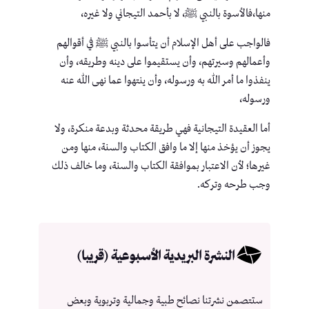
منها،فالأسوة بالنبي ﷺ، لا بأحمد التيجاني ولا غيره،
فالواجب على أهل الإسلام أن يتأسوا بالنبي ﷺ في أقوالهم
وأعمالهم وسيرتهم، وأن يستقيموا على دينه وطريقه، وأن
ينفذوا ما أمر الله به ورسوله، وأن ينتهوا عما نهى الله عنه
ورسوله،
أما العقيدة التيجانية فهي طريقة محدثة وبدعة منكرة، ولا
يجوز أن يؤخذ منها إلا ما وافق الكتاب والسنة، منها ومن
غيرها؛ لأن الاعتبار بموافقة الكتاب والسنة، وما خالف ذلك
وجب طرحه وتركه.
النشرة البريدية الأسبوعية (قريبا)
ستتصمن نشرتنا نصائح طبية وجمالية وتربوية وبعض