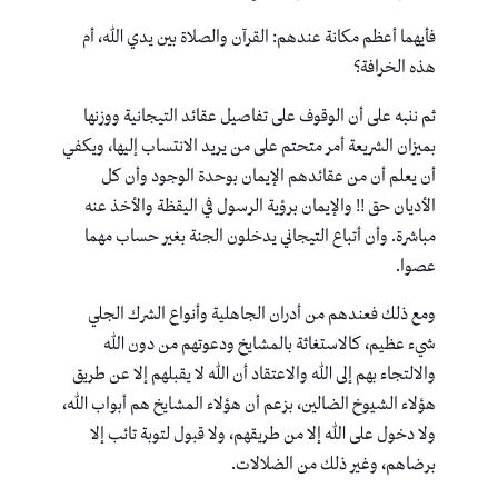
فأيهما أعظم مكانة عندهم: القرآن والصلاة بين يدي الله، أم
هذه الخرافة؟
ثم ننبه على أن الوقوف على تفاصيل عقائد التيجانية ووزنها
بميزان الشريعة أمر متحتم على من يريد الانتساب إليها، ويكفي
أن يعلم أن من عقائدهم الإيمان بوحدة الوجود وأن كل
الأديان حق !! والإيمان برؤية الرسول في اليقظة والأخذ عنه
مباشرة. وأن أتباع التيجاني يدخلون الجنة بغير حساب مهما
عصوا.
ومع ذلك فعندهم من أدران الجاهلية وأنواع الشرك الجلي
شيء عظيم، كالاستغاثة بالمشايخ ودعوتهم من دون الله
والالتجاء بهم إلى الله والاعتقاد أن الله لا يقبلهم إلا عن طريق
هؤلاء الشيوخ الضالين، بزعم أن هؤلاء المشايخ هم أبواب الله،
ولا دخول على الله إلا من طريقهم، ولا قبول لتوبة تائب إلا
برضاهم، وغير ذلك من الضلالات.