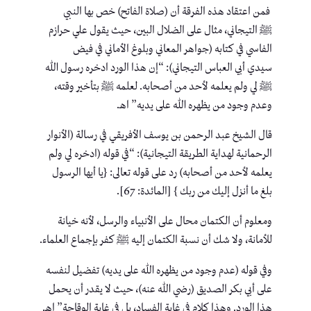
فمن اعتقاد هذه الفرقة أن (صلاة الفاتح) خص بها النبي
ﷺ التيجاني، مثال على الضلال البين، حيث يقول علي حرازم
الفاسي في كتابه (جواهر المعاني وبلوغ الأماني في فيض
سيدي أبي العباس التيجاني): “إن هذا الورد ادخره رسول الله
ﷺ لي ولم يعلمه لأحد من أصحابه. لعلمه ﷺ بتأخير وقته،
وعدم وجود من يظهره الله على يديه” اهـ.
قال الشيخ عبد الرحمن بن يوسف الأفريقي في رسالة (الأنوار
الرحمانية لهداية الطريقة التيجانية): “في قوله (ادخره لي ولم
يعلمه لأحد من أصحابه) رد على قوله تعالى: {يا أيها الرسول
بلغ ما أنزل إليك من ربك } [المائدة: 67].
ومعلوم أن الكتمان محال على الأنبياء والرسل، لأنه خيانة
للأمانة، ولا شك أن نسبة الكتمان إليه ﷺ كفر بإجماع العلماء.
وفي قوله (عدم وجود من يظهره الله على يديه) تفضيل لنفسه
على أبي بكر الصديق (رضي الله عنه)، حيث لا يقدر أن يحمل
هذا الورد. وهذا كلام في غاية الفساد، بل في غاية الوقاحة” اهـ.