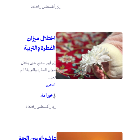
_5 _أغسطس _2026
اختلال ميزان
الفطرة والتربية
إلى أين نمضي حين يختل
ميزان الفطرة والتربية؟ لم
تعد...
التحرير
خير أمة
في
.
_4 _أغسطس _2026
عاشوراء بين الحق