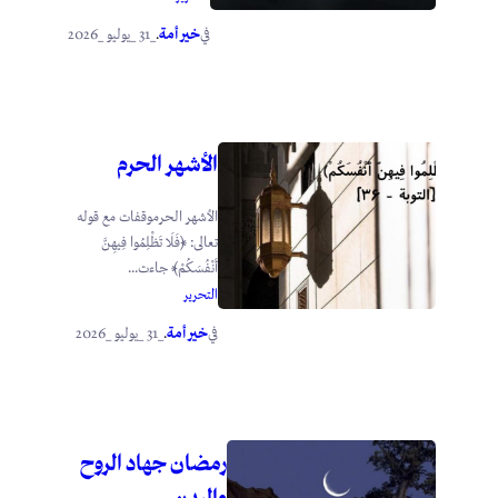
خير أمة
_31 _يوليو _2026
في
.
الأشهر الحرم
الأشهر الحرموقفات مع قوله
تعالى: ﴿فَلَا تَظْلِمُوا فِيهِنَّ
أَنْفُسَكُمْ﴾ جاءت...
التحرير
خير أمة
_31 _يوليو _2026
في
.
رمضان جهاد الروح
والبدن