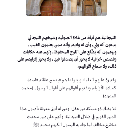
التيجانية هم فرقة من غلاة الصوفية وشيخهم التيجاني
يدعون أنه ولي، وأن له ولاية، وأنه ممن يعلمون الغيب،
ويزعمون أنه يطّلع على اللوح المحفوظ، ولهم عنه حكايات
وقصص خرافية لا يجوز أن يصدقوا فيها، ولا يجوز إقرارهم على
ذلك، ولا سماع أقوالهم،
وقد ردّ عليهم العلماء وبينوا ما هم فيه من عقائد فاسدة
كعبادة الأولياء، وتقديم أقوالهم على أقوال الرسول. (محمد
المنجد)
فلا يشك ذو مسكة من عقل، ومن له أدنى معرفة بأصول هذا
الدين القويم في ضلال التيجانية، وأنهم على دين محدث
مخترع مخالف لما جاء به الرسول الكريم محمد ﷺ.