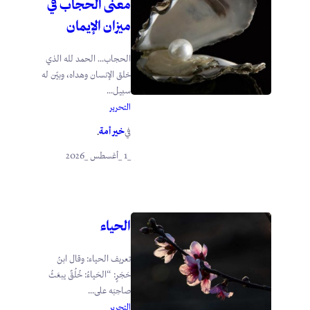
معنى الحجاب في
ميزان الإيمان
الحجاب… الحمد لله الذي
خلق الإنسان وهداه، وبيّن له
سبيل...
التحرير
خير أمة
في
.
_1 _أغسطس _2026
الحياء
تعريف الحياء: وقال ابنُ
حَجَرٍ: “الحَياءُ: خُلُقٌ يبعَثُ
صاحِبَه على...
التحرير