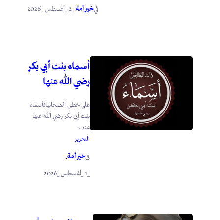
خير أمة
_2 _أغسطس _2026
في
.
أسماء بنت أبي بكر
رضي الله عنها
على خطى الصحابياتأسماء
بنت أبي بكر رضي الله عنها
عند...
التحرير
خير أمة
في
.
_1 _أغسطس _2026