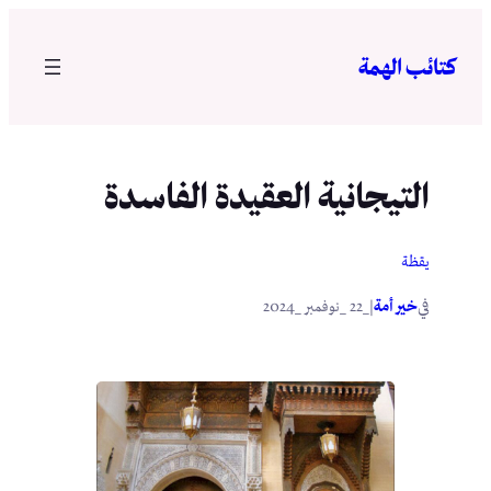
تخطى
إلى
كتائب الهمة
المحتوى
التيجانية العقيدة الفاسدة
يقظة
في
|
خير أمة
_22 _نوفمبر _2024