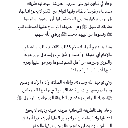
وجاء في فتاوى نور على الدرب: الطريقة التيجانية طريقة
مبتدعة، وطريقة باطلة، وفيها أنواع من الكفر لا يجوز اتباعها،
بل يجب تركها، وننصح المعتنقين لها بأن يدعوها ويلتزموا
بطريقة الرسول ﷺ وهي الطريقة التي درج عليها أصحاب النبي
ﷺ وتلقوها عن نبيهم محمد ﷺ ورضي الله عنهم،
وتلقاها عنهم أئمة الإسلام كذلك، كالإمام مالك، والشافعي،
والإمام أبي حنيفة، وأحمد، والأوزاعي، وإسحاق بن راهويه،
والثوري وغيرهم من أهل العلم تلقوها ودرجوا عليها ودرج
عليها أهل السنة والجماعة،
وهي توحيد الله وعبادته، وإقامة الصلاة، وأداء الزكاة، وصوم
رمضان، وحج البيت، وطاعة الأوامر التي جاء بها المصطفى
ﷺ، وترك النواهي، وهذه هي الطريقة التي جاء بها الرسول ﷺ.
وجاء ايضا:الطريقة التيجانية طريقة خبيثة رديئة، لا يجوز
اعتناقها ولا البقاء عليها، ولا يجوز لأهلها أن يتخذوا أئمة في
المساجد، ولا يصلى خلفهم، فالواجب تركها والحذر