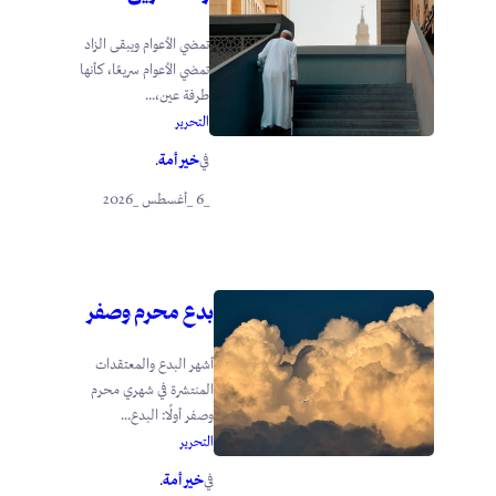
تمضي الأعوام ويبقى الزاد
تمضي الأعوام سريعًا، كأنها
طرفة عين،...
التحرير
خير أمة
في
.
_6 _أغسطس _2026
بدع محرم وصفر
أشهر البدع والمعتقدات
المنتشرة في شهري محرم
وصفر أولًا: البدع...
التحرير
خير أمة
في
.