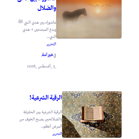
والضلال
عاشوراء بين هدي النبي ﷺ
وبدع المبتدعين ١- هدي
النبي...
التحرير
خير أمة
في
.
_3 _أغسطس _2026
الرقية الشرعية!
الرقية الشرعية بين الحقيقة
والضلالحين يصبح الخوف من
المرض أعظم...
التحرير