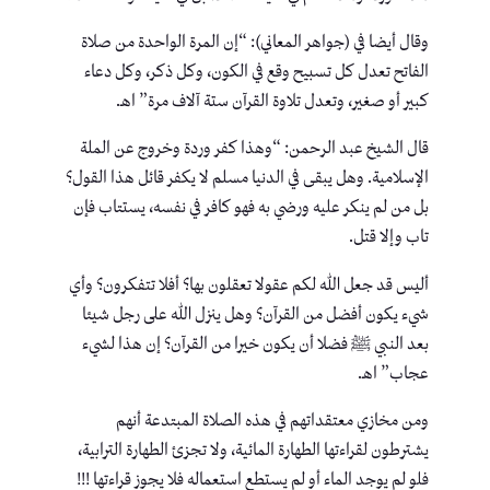
وقال أيضا في (جواهر المعاني): “إن المرة الواحدة من صلاة
الفاتح تعدل كل تسبيح وقع في الكون، وكل ذكر، وكل دعاء
كبير أو صغير، وتعدل تلاوة القرآن ستة آلاف مرة” اهـ.
قال الشيخ عبد الرحمن: “وهذا كفر وردة وخروج عن الملة
الإسلامية. وهل يبقى في الدنيا مسلم لا يكفر قائل هذا القول؟
بل من لم ينكر عليه ورضي به فهو كافر في نفسه، يستتاب فإن
تاب وإلا قتل.
أليس قد جعل الله لكم عقولا تعقلون بها؟ أفلا تتفكرون؟ وأي
شيء يكون أفضل من القرآن؟ وهل ينزل الله على رجل شيئا
بعد النبي ﷺ فضلا أن يكون خيرا من القرآن؟ إن هذا لشيء
عجاب” اهـ.
ومن مخازي معتقداتهم في هذه الصلاة المبتدعة أنهم
يشترطون لقراءتها الطهارة المائية، ولا تجزئ الطهارة الترابية،
فلو لم يوجد الماء أو لم يستطع استعماله فلا يجوز قراءتها !!!