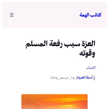
تخطى
إلى
كتائب الهمة
المحتوى
العزة سبب رفعة المسلم
وقوته
الضباب
في
|
أسنة الضياء
_14 _ديسمبر _2024