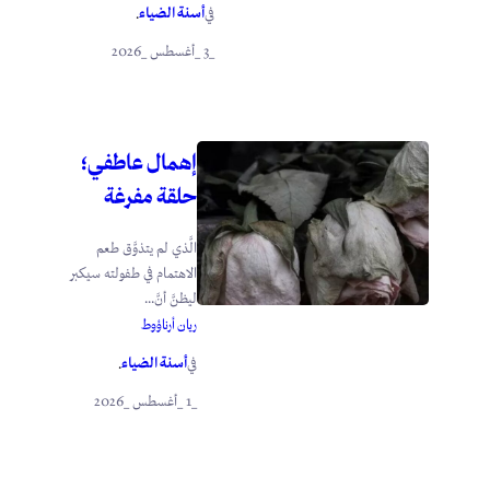
أسنة الضياء
في
.
_3 _أغسطس _2026
إهمال عاطفي؛
حلقة مفرغة
الَّذي لم يتذوَّق طعم
الاهتمام في طفولته سيكبر
ليظنَّ أنَّ...
ريان أرناؤوط
أسنة الضياء
في
.
_1 _أغسطس _2026