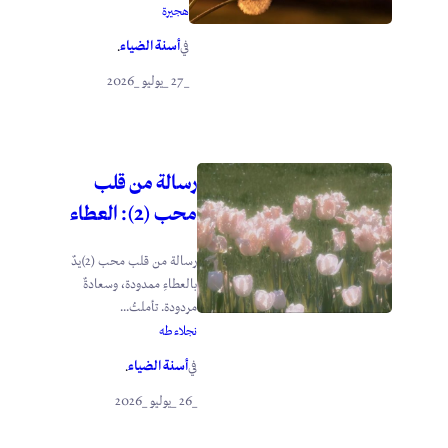
هجيرة
أسنة الضياء
في
.
_27 _يوليو _2026
رسالة من قلب
محب (2): العطاء
رسالة من قلب محب (2)يدٌ
بالعطاءِ ممدودة، وسعادةٌ
مردودة. تأملتُ...
نجلاء طه
أسنة الضياء
في
.
_26 _يوليو _2026