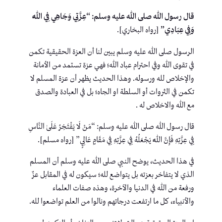
قال رسول الله صلى الله عليه وسلم: “عِزَّتِي وَجَاهِي فِي اللَّهِ
وَفِي عِبَادِي”
[رواه البخاري].
الرسول صلى الله عليه وسلم يبين لنا أن العزة الحقيقية تكمن
في تقوى الله وفي احترام عباد الله؛ فهي عزة تستمد من الأمانة
والإخلاص لله ورسوله. وهذا الحديث يظهر أن عزة المسلم لا
تكمن في الثروات أو السلطة او الجاه؛ بل في العبادة والصدق
مع الله والاخلاص له .
قال رسول الله صلى الله عليه وسلم: “مَنْ لَا يَفْتَخِرُ عَلَىٰ النَّاسِ
فِي عِزَّتِهِ فَإِنَّ اللَّهَ يَجْعَلُهُ فِي عِزَّتِهِ فِي مَقَامٍ عَالِيٍ” [رواه مسلم].
في هذا الحديث، يوضح النبي صلى الله عليه وسلم أن المسلم
الذي لا يتفاخر بعزته بل يتواضع لله؛ سيكون له في المقابل عزٌ
ورفعة من الله في الدنيا والآخرة، وهذه صفات العلماء
والأنبياء، كل ما ارتفعت درجاتهم ونالوا من العلم تواضعوا لله.