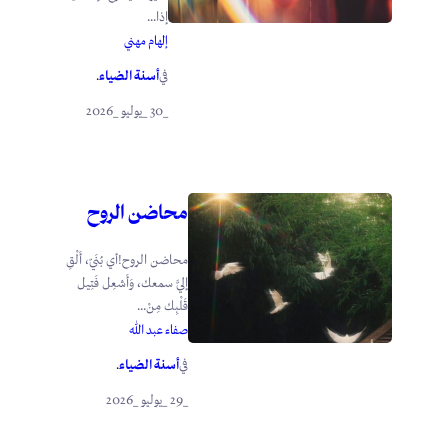
إذا...
إلهام مهني
أسنة الضياء
في
.
_30 _يوليو _2026
محاضن الروح
محاضن الروح!أي بُنَيّ، أَلْقِ
إليَّ سمعك، وَأَشعِل فَتِيل
قَلْبِك مِنْ...
صفاء عبد الله
أسنة الضياء
في
.
_29 _يوليو _2026