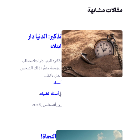
مقالات مشابهة
تذكير: الدنيا دار
ابتلاء
تذكير: الدنيا دار ابتلاءخطاب
الضحية منفِّر؛ ذلك الشخص
الذي دائمًا...
أسماء
أسنة الضياء
في
.
_5 _أغسطس _2026
النجاة!