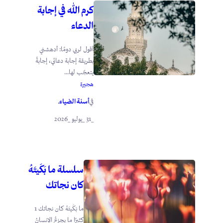
كرم الله في إجابة
الدعاء
أقول لربي دومًا: أدهشني
بطريقة إجابة دعائي، إجابةً
يتعجّب لها...
هجيرة
أسنة الضياء
في
.
_31 _يوليو _2026
سلسلة ما بَكَيتَهُ
كان نجاتك
ما بَكَيتَهُ كان نجاتك 1
كثيرًا ما يجزعُ الإنسانُ