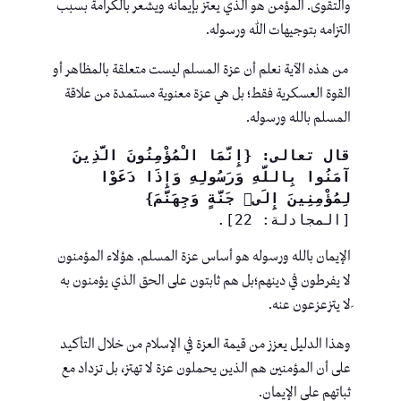
والتقوى. المؤمن هو الذي يعتز بإيمانه ويشعر بالكرامة بسبب
التزامه بتوجيهات الله ورسوله.
من هذه الآية نعلم أن عزة المسلم ليست متعلقة بالمظاهر أو
القوة العسكرية فقط؛ بل هي عزة معنوية مستمدة من علاقة
المسلم بالله ورسوله.
قال تعالى: {إِنَّمَا الْمُؤْمِنُونَ الَّذِينَ 
آمَنُوا بِاللَّهِ وَرَسُولِهِ وَإِذَا دَعَوْا 
لِمُؤْمِنِينَ إِلَىٰ جَنَّةٍ وَجِهَنَّمَ}
[المجادلة: 22].
الإيمان بالله ورسوله هو أساس عزة المسلم. هؤلاء المؤمنون
لا يفرطون في دينهم؛بل هم ثابتون على الحق الذي يؤمنون به
َلا يتزعزعون عنه.
وهذا الدليل يعزز من قيمة العزة في الإسلام من خلال التأكيد
على أن المؤمنين هم الذين يحملون عزة لا تهتز، بل تزداد مع
ثباتهم على الإيمان.