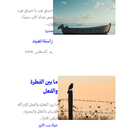
حبيبتي نون، يا حبيبتي نون،
عسى عيدكِ كان سعيدًا،
وإن...
هجيرة
أسنة الضياء
في
.
_4 _أغسطس _2026
ما بين الفطرة
والفعل
ما بين الفطرة والفعل:كرَّم الله
الإنسان بالعقل والبصيرة،
ليكون قادرًا...
خولة بنت الأزور