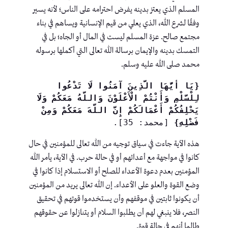
المسلم الذي يعتز بدينه يفرض احترامه على الناس؛ لأنه يسير
وفقًا لشرع الله، الذي يعلي من قيم الإنسانية ويساهم في بناء
مجتمع صالح. عزة المسلم ليست في المال أو الجاه؛ بل في
التمسك بدينه والإيمان برسالة الله تعالى التي أكملها برسوله
محمد صلى الله عليه وسلم.
{يَا أَيُّهَا الَّذِينَ آمَنُوا لَا تَدْعُوا 
لِلْسَّلْمِ وَأَنْتُمْ الْأَعْلَوْنَ وَاللَّهُ مَعَكُمْ وَلَا 
يَحْلِفُكُمْ أَعْمَالَكُمْ إِنَّ اللَّهَ مَعَكُمْ وَمِنْ 
فَضْلِهِ}
 [محمد: 35].
هذه الآية جاءت في سياق توجيه من الله تعالى للمؤمنين في حال
كانوا في مواجهة مع أعدائهم أو في حالة حرب. في الآية، يأمر الله
المؤمنين بعدم دعوة الأعداء للصلح أو الاستسلام إذا كانوا في
وضع القوة والعلو على الأعداء. إن الله تعالى يريد من المؤمنين
أن يكونوا ثابتين في موقفهم وأن يستخدموا قوتهم في تحقيق
النصر، فلا ينبغي لهم أن يطلبوا السلام أو يتنازلوا عن حقوقهم
طالما أنهم في حالة قوة.