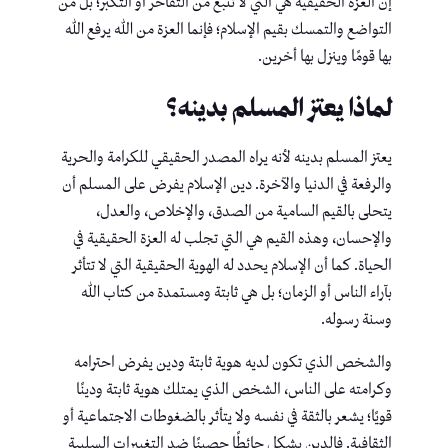
إن العزة الحقيقية هي التي لا تنبع من التفاخر أو التكبر؛ بل من
التواضع والتمسك بقيم الإسلام؛ فإنما العزة من الله يرفع الله
بها قومًا وينزل بها أخرين.
لماذا يعتز المسلم بدينه؟
يعتز المسلم بدينه لأنه يراه المصدر الحقيقي للكرامة والحرية
والرفعة في الدنيا والآخرة. دين الإسلام يفرض على المسلم أن
يتحلى بالقيم السامية من الصدق، والإخلاص، والعدل،
والإحسان، وهذه القيم هي التي تجلب له العزة الحقيقية في
الحياة. كما أن الإسلام يحدد له الهوية الحقيقية التي لا تتأثر
بآراء الناس أو الزمان؛ بل هي ثابتة ومستمدة من كتاب الله
وسنة رسوله.
والشخص الذي تكون لديه هوية ثابتة ودين يفرض احترامه
وكرامته على الناس، الشخص الذي يمتلك هوية ثابتة ودينًا
قويًا؛ يشعر بالثقة في نفسه ولا يتأثر بالضغوطات الاجتماعية أو
الثقافية. فالدين يشكل حائطًا حصينًا ضد التغييرات السلبية