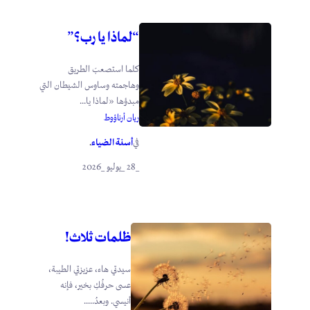
“لماذا يا رب؟”
كلما استصعبَ الطريق
وهاجمته وساوس الشيطان التي
مبدؤها «لماذا يا...
ريان أرناؤوط
أسنة الضياء
في
.
_28 _يوليو _2026
ظلمات ثلاث!
سيدتي هاء، عزيزتي الطيبة،
عسى حرفُكِ بخير، فإنه
أنيسي. وبعدُ.....