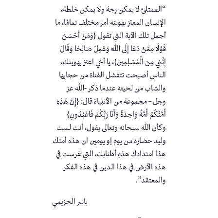
“الممتلئ لا يمكن رجهُ ولا يمكن خلطة،
الإنسان المعتز بهويته أمر مختلف تمامًا، ما
أجمل تلك الآية التي تقول {وَمَنْ أَحْسَنُ
قَوْلًا مِمَّنْ دَعَا إِلَى اللَّهِ وَعَمِلَ صَالِحًا وَقَالَ
إِنَّنِي مِنَ الْمُسْلِمِينَ}، يا أخي اعتز بهويتك،
الناس أصبحت تتفشل الفتاة من حجابها
والشاب من لحيته عندما ذكر -الله عز
وجل – مجموعة من الأنبياءَ قال: {إِنَّ هَٰذِهِ
أُمَّتُكُمْ أُمَّةً وَاحِدَةً وَأَنَا رَبُّكُمْ فَاعْبُدُونِ}
وكأن الله سبحانه وتعالى يقول، أنت لست
وليد حضارة من يوم إو يومين ان هذه أمتك
هذا امتدادك هذهِ أطنابك، التي غرست في
هذه الأرض في هذا الدين في هذه الفكر
والمعتقد”.
ياسر الحزيمي