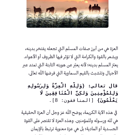
العزة هي من أبرز صفات المسلم التي تجعله يفتخر بدينه،
ويشعر بالقوة والكرامة التي لا تؤثر فيها الظروف أو الأهواء.
يعتز المسلم بدينه؛ لأنه يعبّر عن هويته الثابتة التي تمتد عبر
الأجيال وتتشبث بالقيم السماوية التي فرضها الله تعالى.
قال تعالى: {وَلِلَّهِ الْعِزَّةُ وَلِرَسُولِهِ 
وَلِلمُؤْمِنِينَ وَلكِنَّ الْمُنَافِقِينَ لَا 
يَعْلَمُونَ}
 [المنافقون: 8].
في هذه الآية الكريمة، يوضح الله عز وجل أن العزة الحقيقية
هي لله ورسوله وللمؤمنين. وهذه العزة لا تقتصر على القوة
الجسدية أو المادية؛ بل هي عزة معنوية ترتبط بالإيمان