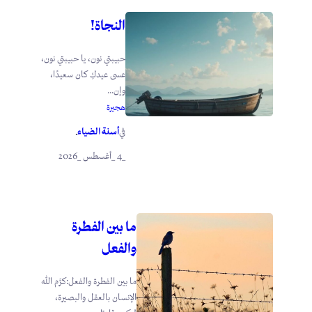
النجاة!
حبيبتي نون، يا حبيبتي نون،
عسى عيدكِ كان سعيدًا،
وإن...
هجيرة
أسنة الضياء
في
.
_4 _أغسطس _2026
ما بين الفطرة
والفعل
ما بين الفطرة والفعل:كرَّم الله
الإنسان بالعقل والبصيرة،