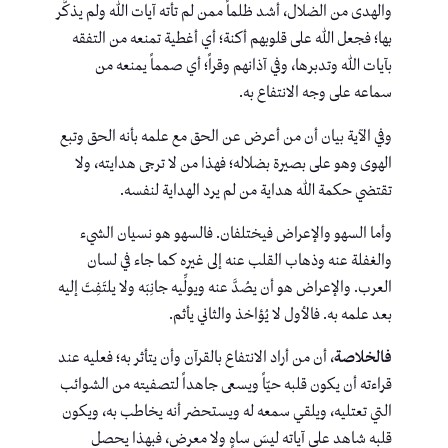
والهدى من الضلال، أشد ظلماً ممن لم تأته آيات الله ولم يذكَّر
بها؛ فجعل الله على قلوبهم أكنة؛ أي أغطية تمنعه من التفقه
بآيات الله وتدبرها، وفي آذانهم وقراً؛ أي صمماً يمنعه من
سماعه على وجه الانتفاع به.
وفي الآية بيان أن من أعرض عن الحق مع علمه بأنه الحق وتبع
الهوى وهو على بصيرة بضلاله؛ فهذا من لا ترجى هدايته، ولا
تقتضي حكمة الله هداية من لم يرد الهداية لنفسه.
وأما السهو والإعراض فيختلفان. فالسهو هو نسيان الشيء
والغفلة عنه وذهاب القلب عنه إلى غيره كما جاء في لسان
العرب. والإعراض هو أن يصُدَّ عنه ويولِّيه جانِبَه ولا يلتَفِتَ إليه
بعد علمه به. فالأول لا يُؤاخذ والثاني يأثم.
فالخلاصة
، أن من أراد الانتفاع بالقرآن وأن يتأثر به؛ فعليه عند
قراءته أن يكون قلبه حيّاً ويسعى جاهداً لتصفيته من الشوائب
التي تعتليه، ويلقي سمعه له ويستحضر أنه يخاطب به، ويكون
قلبه شاهد على آياته ليسَ ساهٍ ولا معرض، فبهذا يحصل