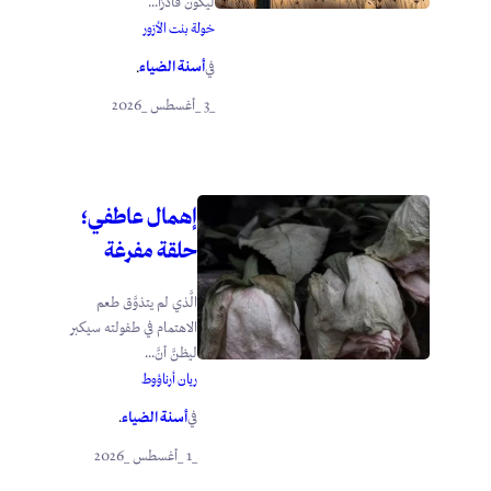
ليكون قادرًا...
خولة بنت الأزور
أسنة الضياء
في
.
_3 _أغسطس _2026
إهمال عاطفي؛
حلقة مفرغة
الَّذي لم يتذوَّق طعم
الاهتمام في طفولته سيكبر
ليظنَّ أنَّ...
ريان أرناؤوط
أسنة الضياء
في
.
_1 _أغسطس _2026