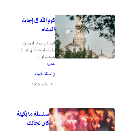
كرم الله في إجابة
الدعاء
أقول لربي دومًا: أدهشني
بطريقة إجابة دعائي، إجابةً
يتعجّب لها...
هجيرة
أسنة الضياء
في
.
_31 _يوليو _2026
سلسلة ما بَكَيتَهُ
كان نجاتك