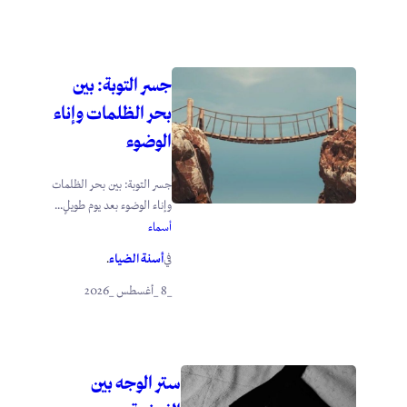
جسر التوبة: بين
بحر الظلمات وإناء
الوضوء
جسر التوبة: بين بحر الظلمات
وإناء الوضوء بعد يوم طويلٍ...
أسماء
أسنة الضياء
في
.
_8 _أغسطس _2026
ستر الوجه بين