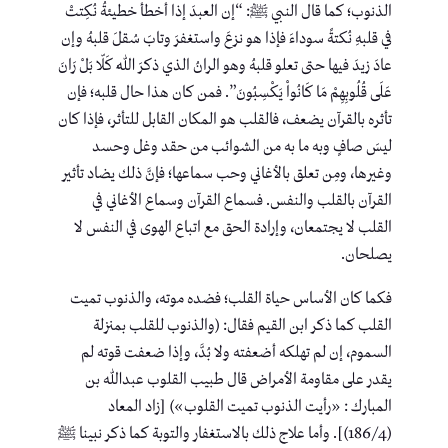
الذنوب؛ كما قال النبي ﷺ: “إن العبدَ إذا أخطأ خطيئةُ نُكِتتْ
في قلبهِ نُكتةً سوداءَ فإذا هو نزعَ واستغفرَ وتابَ سُقلَ قلبهُ وإن
عادَ زيدَ فيها حتى تعلو قلبهُ وهو الرانُ الذي ذكرَ اللهُ كَلّا بَلْ رَانَ
عَلَى قُلُوبِهِمْ مَا كَانُواْ يَكْسِبُونَ”. فمن كان هذا حال قلبه؛ فإن
تأثره بالقرآن يضعف، فالقلب هو المكان القابل للتأثر، فإذا كان
ليسَ صافٍ وبه ما به من الشوائب من حقد وغل وحسد
وغيرها، ومِن تعلق بالأغاني وحب سماعها؛ فإنَّ ذلك يضاد تأثير
القرآن بالقلب والنفس. فسماع القرآن وسماع الأغاني في
القلب لا يجتمعان، وإرادة الحق مع اتباع الهوى في النفس لا
يصلحان.
فكما كان الأساس حياة القلب؛ فضده موته، والذنوب تميت
القلب كما ذكر ابن القيم فقال: (والذنوب للقلب بمنزلة
السموم، إن لم تهلكه أضعفته ولا بُدَّ، وإذا ضعفت قوته لم
يقدر على مقاومة الأمراض قال طبيب القلوب عبدالله بن
المبارك : «رأيت الذنوب تميت القلوب») [زاد المعاد
(186/4)]. وأما علاج ذلك بالاستغفار والتوبة كما ذكر نبينا ﷺ