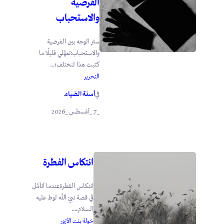
الفرضية
والاستحباب
ستر الوجه بين الفرضية
والاستحباب:تمهَّلي قليلًا ما
كتبت هذا لنختلف؛...
التحرير
أسنة الضياء
في
.
_7 _أغسطس _2026
انتكاس الفطرة
انتكاس الفطرةعندما أتأمَّل
في قصة نبيّ الله لوط عليه
السلام،...
خولة بنت الأزور