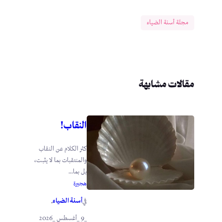
مجلة أسنة الضياء
مقالات مشابهة
النقاب!
كثر الكلام عن النقاب
والمنتقبات بما لا يثبت،
بل بما...
هجيرة
أسنة الضياء
في
.
_9 _أغسطس _2026