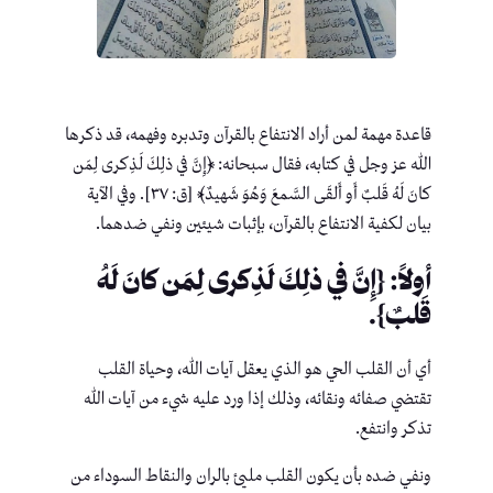
قاعدة مهمة لمن أراد الانتفاع بالقرآن وتدبره وفهمه، قد ذكرها
الله عز وجل في كتابه، فقال سبحانه: ﴿إِنَّ في ذلِكَ لَذِكرى لِمَن
كانَ لَهُ قَلبٌ أَو أَلقَى السَّمعَ وَهُوَ شَهيدٌ﴾ [ق: ٣٧]. وفي الآية
بيان لكفية الانتفاع بالقرآن، بإثبات شيئين ونفي ضدهما.
أولاً: {إِنَّ في ذلِكَ لَذِكرى لِمَن كانَ لَهُ
قَلبٌ}.
أي أن القلب الحي هو الذي يعقل آيات الله، وحياة القلب
تقتضي صفائه ونقائه، وذلك إذا ورد عليه شيء من آيات الله
تذكر وانتفع.
ونفي ضده بأن يكون القلب مليئ بالران والنقاط السوداء من