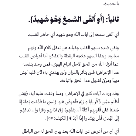
بالحديث.
ثانياً: {أَو أَلقَى السَّمعَ وَهُوَ شَهيدٌ}.
أي ألقى سمعه إلى آيات الله وهو شهيد أي حاضر القلب.
ونفي ضده بسهو القلب وغيابه عن تعقل كلام الله وفهم
معانيه، وهذا السهو علاجه اليقظة والتذكر؛ أما أعراض القلب
عما أنزله الله من الحق لأجل اتباع الهوى، فمن وجد بنفسه
هذا الإعراض؛ فلن يتأثر بالقرآن ولن يهتدي به؛ لأن قلبه ليسَ
مهيأ ومزكى لقبول هذا الحق واتباعه.
وقد وردت آيات كثير في الإعراض، ومما وقفت عليه آية: ﴿وَمَن
أَظلَمُ مِمَّن ذُكِّرَ بِآياتِ رَبِّهِ فَأَعرَضَ عَنها وَنَسِيَ ما قَدَّمَت يَداهُ إِنّا
جَعَلنا عَلى قُلوبِهِم أَكِنَّةً أَن يَفقَهوهُ وَفي آذانِهِم وَقرًا وَإِن تَدعُهُم
إِلَى الهُدى فَلَن يَهتَدوا إِذًا أَبَدًا﴾ [الكهف: ٥٧].
أي أن من أعرض عن آيات الله بعد بيان الحق له من الباطل