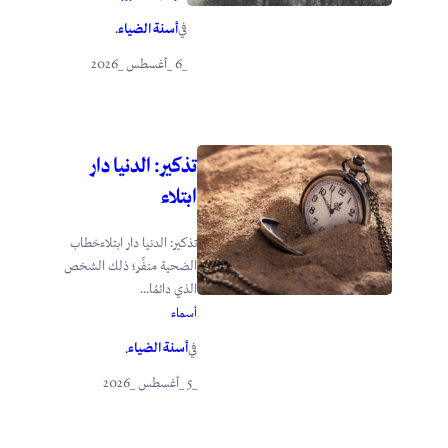
أسنة الضياء
في
.
_6 _أغسطس _2026
تذكير: الدنيا دار
ابتلاء
تذكير: الدنيا دار ابتلاءخطاب
الضحية منفِّر؛ ذلك الشخص
الذي دائمًا...
أسماء
أسنة الضياء
في
.
_5 _أغسطس _2026