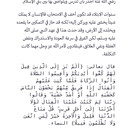
رضي الله عنه أجدر بأن تدرس ويتواصى بها بين بني الإسلام.
سنوات الابتلاء قد تكون أخف في الامتحان، فالإنسان لا يملك
شيئاً يخشى عليه ويركن إليه؛ لكنه قد حاز في التمكين ما يقعده
ويخلده إلى الأرض، وقد حدث هذا في عهد النبي صلى الله
عليه وسلم، لكن الفرق في سرعة العودة والاستدراك ونفض
الغفلة ونفي العلائق، فينقادون لأمر الله عز وجل مهما كانت
التكلفة.
قال تعالى: {أَلَمْ تَرَ إِلَى الَّذِينَ قِيلَ 
لَهُمْ كُفُّوا أَيْدِيَكُمْ وَأَقِيمُوا الصَّلَاةَ 
وَآتُوا الزَّكَاةَ فَلَمَّا كُتِبَ عَلَيْهِمُ 
الْقِتَالُ إِذَا فَرِيقٌ مِّنْهُمْ يَخْشَوْنَ النَّاسَ 
كَخَشْيَةِ اللَّهِ أَوْ أَشَدَّ خَشْيَةً ۚ وَقَالُوا 
رَبَّنَا لِمَ كَتَبْتَ عَلَيْنَا الْقِتَالَ لَوْلَا 
أَخَّرْتَنَا إِلَىٰ أَجَلٍ قَرِيبٍ ۗ قُلْ مَتَاعُ 
الدُّنْيَا قَلِيلٌ وَالْآخِرَةُ خَيْرٌ لِّمَنِ اتَّقَىٰ 
وَلَا تُظْلَمُونَ فَتِيلًا} النساء.