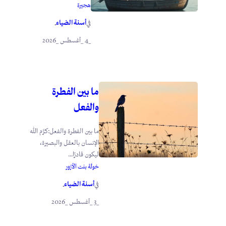
هجيرة
أسنة الضياء
في
.
_4 _أغسطس _2026
ما بين الفطرة
والفعل
ما بين الفطرة والفعل:كرَّم الله
الإنسان بالعقل والبصيرة،
ليكون قادرًا...
خولة بنت الأزور
أسنة الضياء
في
.
_3 _أغسطس _2026