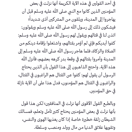
في أحد القولين في هذه الآية الكريمة أنها نزلت في بعض
المؤمنين الذين كانوا مع النبي صلى الله عليه وسلم قبل أن
يهاجروا إلى المدينة، ويلقون من المشركين أذى شديداً؛
فيشكون ذلك إلى رسول الله صلى الله عليه وسلم ويقولون:
ائذن لنا في قتالهم ويقول لهم رسول الله صلى الله عليه وسلم:
كفوا أيديكم فإني لم أؤمر بقتالهم، واشتغلوا بإقامة دينكم من
الصلاة والزكاة، فلما هاجر رسول الله صلى الله عليه وسلم إلى
المدينة وأمروا بقتالهم في وقعة بدر كرهه بعضهم، فأنزل الله
هذه الآية. واحتج الذاهبون إلى هذا القول بأن الذين يحتاج
الرسول أن يقول لهم: كفوا عن القتال هم الراغبون في القتال،
والراغبون في القتال هم المؤمنون، فدل هذا على أن الآية نازلة
في حق المؤمنين.
وبالطبع القول الأقوى أنها نزلت في المنافقين؛ لكن هذا قول
بأنها نزلت في بعض المؤمنين يحتاج كثير تأمل وتعلم، فمسالك
الشيطان زلقة خطيرة خاصة إذا كان يغذيها الهوى والنفس،
وتقويها علائق الدنيا من مال وولد ومنصب وسلطة.