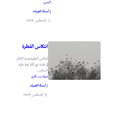
التحرير
أسنة الضياء
في
.
_7 _أغسطس _2026
انتكاس الفطرة
انتكاس الفطرةعندما أتأمَّل
في قصة نبيّ الله لوط عليه
السلام،...
خولة بنت الأزور
أسنة الضياء
في
.
_6 _أغسطس _2026