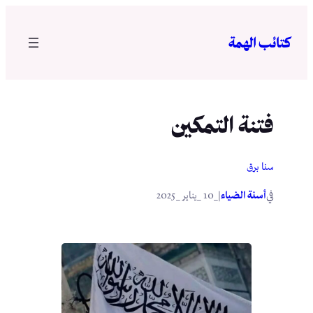
تخطى
إلى
كتائب الهمة
المحتوى
فتنة التمكين
سنا برق
في
|
أسنة الضياء
_10 _يناير _2025