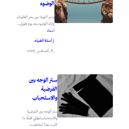
الوضوء
جسر التوبة: بين بحر الظلمات
وإناء الوضوء بعد يوم طويلٍ...
أسماء
أسنة الضياء
في
.
_8 _أغسطس _2026
ستر الوجه بين
الفرضية
والاستحباب
ستر الوجه بين الفرضية
والاستحباب:تمهَّلي قليلًا ما
كتبت هذا لنختلف؛...