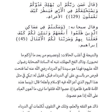
{قَالَ عَسَىٰ رَبُّكُمْ أَن يُهْلِكَ عَدُوَّكُمْ 
وَيَسْتَخْلِفَكُمْ فِي الْأَرْضِ فَيَنظُرَ كَيْفَ 
تَعْمَلُونَ (129)} الأعراف. 
وقال سبحانه: {وَسَكَنتُمْ فِي مَسَاكِنِ 
الَّذِينَ ظَلَمُوا أَنفُسَهُمْ وَتَبَيَّنَ لَكُمْ كَيْفَ 
فَعَلْنَا بِهِمْ وَضَرَبْنَا لَكُمُ الْأَمْثَالَ (45)} 
إبراهيم.
والنتيجة في أغلب الحالات: {وعصيتم من بعد ما أراكم ما
تحبون}. وذاك الفخ المهلك، تنبه له السادة الصحابة رضوان
الله عليهم؛ فهذا هو سيدنا أبو الدرداء رضي الله عنه لما فتحت
قبرص مر بالسبي على أبي الدرداء، فبكى، فقيل له: تبكي في مثل
هذا اليوم الذي أعز الله فيه الإسلام وأهله؟ قال: (بينما هذه
الأمة قاهرة ظاهرة إذ عصوا الله فلقوا ما ترى، ما أهون العباد
على الله إذا هم عصوه).
ذاك هو الفقه والعلم، وتلك هي التقوى، لَكلمات أبي الدرداء