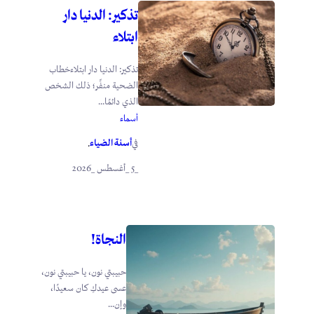
تذكير: الدنيا دار
ابتلاء
تذكير: الدنيا دار ابتلاءخطاب
الضحية منفِّر؛ ذلك الشخص
الذي دائمًا...
أسماء
أسنة الضياء
في
.
_5 _أغسطس _2026
النجاة!
حبيبتي نون، يا حبيبتي نون،
عسى عيدكِ كان سعيدًا،
وإن...