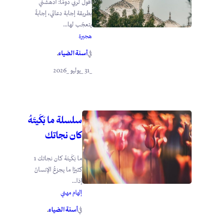
أقول لربي دومًا: أدهشني
بطريقة إجابة دعائي، إجابةً
يتعجّب لها...
هجيرة
أسنة الضياء
في
.
_31 _يوليو _2026
سلسلة ما بَكَيتَهُ
كان نجاتك
ما بَكَيتَهُ كان نجاتك 1
كثيرًا ما يجزعُ الإنسانُ
إذا...
إلهام مهني
أسنة الضياء
في
.