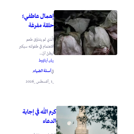
إهمال عاطفي؛
حلقة مفرغة
الَّذي لم يتذوَّق طعم
الاهتمام في طفولته سيكبر
ليظنَّ أنَّ...
ريان أرناؤوط
أسنة الضياء
في
.
_1 _أغسطس _2026
كرم الله في إجابة
الدعاء