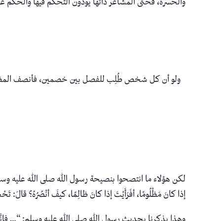
والحسرة، فحتى المشاعر ذاتها يودون التحكم فيها والحكم علي
ولو أن كل شخص طُلِب للفصل بين خصمين، فأنصف المظلوم
لكن هؤلاء ما انتصحوا بنصيحة رسول الله صلى الله عليه وسلم حين ق
إذا كانَ مَظْلُومًا، أفَرَأَيْتَ إذا كانَ ظالِمًا، كيفَ أنْصُرُهُ؟ قالَ:
وهذا يذكرنا بحديث رسول الله صلى الله عليه وسلم: “… فإنَّما أهْلَكَ النَّا