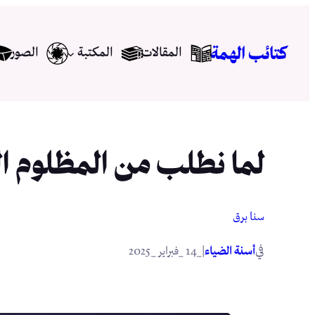
تخطى
إلى
كتائب الهمة
المقالات
المكتبة
الصور
المحتوى
لما نطلب من المظلوم ال
سنا برق
في
|
أسنة الضياء
_14 _فبراير _2025