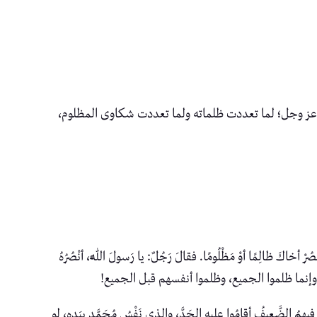
ز وجل؛ لما تعددت ظلماته ولما تعددت شكاوى المظلوم،
 أوْ مَظْلُومًا. فقالَ رَجُلٌ: يا رَسولَ اللَّهِ، أنْصُرُهُ
لا مظلوماً، وإنما ظلموا الجميع، وظلموا أنفسهم قبل الجميع!
هِمُ الضَّعِيفُ أقامُوا عليه الحَدَّ، والذي نَفْسُ مُحَمَّدٍ بيَدِهِ، لو