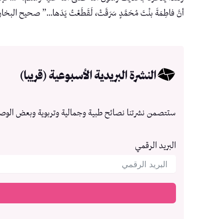
أنَّ فاطِمَةَ بنْتَ مُحَمَّدٍ سَرَقَتْ، لَقَطَعْتُ يَدَها…” صحيح البخا
النشرة البريدية الأسبوعية (قريبا)
ستتصمن نشرتنا نصائح طبية وجمالية وتربوية وبعض الوص
البريد الرقمي