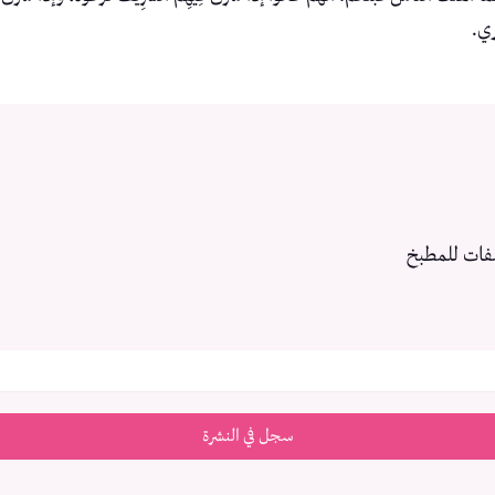
ري.
فات للمطبخ
سجل في النشرة