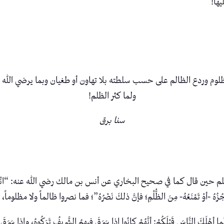
ها!
 وردع الظالم على حسب سلطته بلا تهاون أو طغيان وبما يرضي الله ع
ولما كثر الظلم!
سنا برق
ال كما في صحيح البخاري عن أنس بن مالك رضي الله عنه: “انْصُرْ أخاكَ ظالِمًا
 تَحْجُزُهُ -أوْ تَمْنَعُهُ- مِنَ الظُّلْمِ؛ فإنَّ ذلكَ نَصْرُهُ”؛ فما نصروا ظالماً و
سَ قَبْلَكُمْ: أنَّهُمْ كانُوا إذا سَرَقَ فِيهِمُ الشَّرِيفُ تَرَكُوهُ، وإذا سَرَقَ فِي