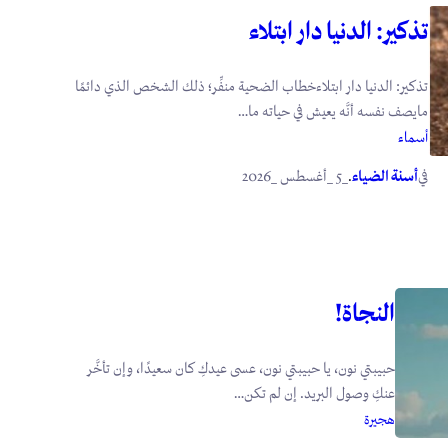
تذكير: الدنيا دار ابتلاء
تذكير: الدنيا دار ابتلاءخطاب الضحية منفِّر؛ ذلك الشخص الذي دائمًا
مايصف نفسه أنَّه يعيش في حياته ما…
أسماء
في
.
أسنة الضياء
_5 _أغسطس _2026
النجاة!
حبيبتي نون، يا حبيبتي نون، عسى عيدكِ كان سعيدًا، وإن تأخَّر
عنكِ وصول البريد. إن لم تكن…
هجيرة