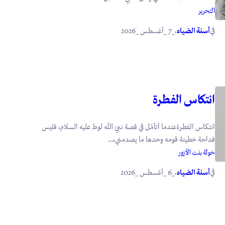
التحرير
في
.
أسنة الضياء
_7 _أغسطس _2026
انتكاس الفطرة
انتكاس الفطرةعندما أتأمَّل في قصة نبيّ الله لوط عليه السلام، فليس
فداحة خطيئة قومه وحدها ما يصدمني،…
خولة بنت الأزور
في
.
أسنة الضياء
_6 _أغسطس _2026