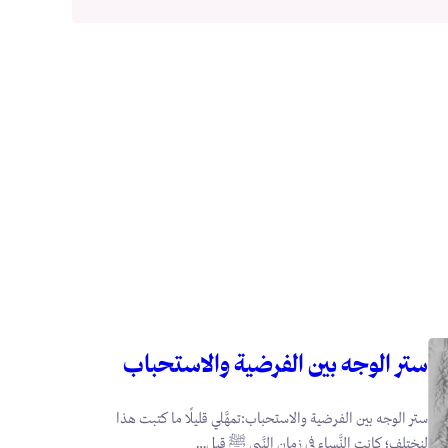
ستر الوجه بين الفرضية والاستحباب
ستر الوجه بين الفرضية والاستحباب:تمهَّلي قليلًا ما كتبت هذا
لنختلف؛ كانت النَّساء في زمان النَّبي ﷺ قبل…