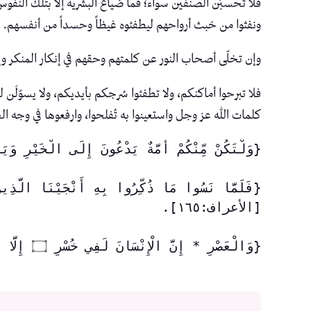
فلا تحسبَن الصنفين سواء؛ فما ضياع البشرية إلا بتلك النفوس
ونفثوا من خبث أرواحهم ليطفئوه غيظاً وحسداً من أنفسهم.
وإن تخلّى أصحاب النور عن كلمتهم وحقهم في إنكار المنكر وإ
فلا تبرحوا أماكنكم، ولا تطفئوا سُرجكم بأيديكم، ولا يسوّل
كلمات الله عز وجل واستعينوا به تُفلحوا، وارفعوها في وجه الج
{وَلْتَكُنْ مِّنْكُمْ أُمَّةٌ يَدْعُونَ إِلَى الْخَيْرِ وَ
[الأعراف:١٦٥].
{وَالْعَصْرِ * إِنَّ الْإِنْسَانَ لَفِي خُسْرٍ ۝ إِلَّا الَّذِينَ آمَنُوا وَعَمِلُوا الصَّالِحَاتِ وَتَوَاصَوْا بِالْحَقِّ وَتَوَاصَوْا بِالصَّبْرِ} [سورة العصر].