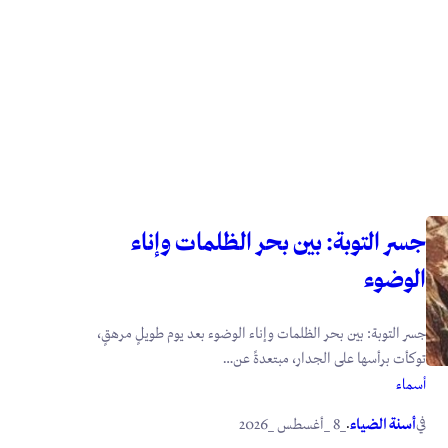
جسر التوبة: بين بحر الظلمات وإناء
الوضوء
جسر التوبة: بين بحر الظلمات وإناء الوضوء بعد يوم طويلٍ مرهقٍ،
توكأت برأسها على الجدار، مبتعدةً عن…
أسماء
في
.
أسنة الضياء
_8 _أغسطس _2026