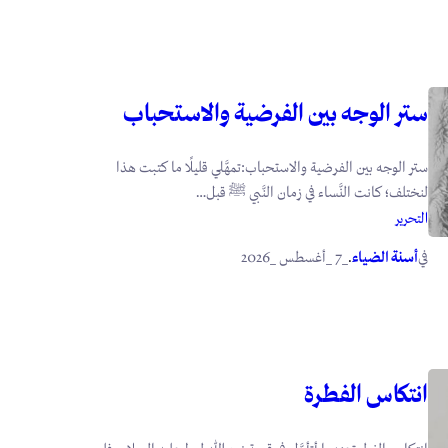
ستر الوجه بين الفرضية والاستحباب
ستر الوجه بين الفرضية والاستحباب:تمهَّلي قليلًا ما كتبت هذا
لنختلف؛ كانت النَّساء في زمان النَّبي ﷺ قبل…
التحرير
في
.
أسنة الضياء
_7 _أغسطس _2026
انتكاس الفطرة