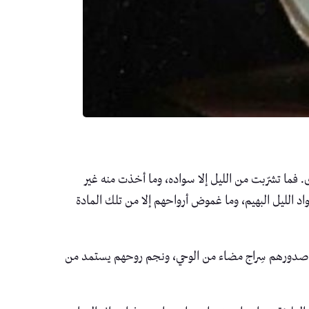
. فما تشرّبت من الليل إلا سواده، وما أخذت منه غير
د الليل البهيم، وما غموض أرواحهم إلا من تلك المادة
في صدورهم سِراج مضاء من الوحي، ونجم روحهم يستمد من