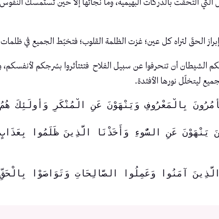
 التي التحقت بالدركات البهيمية، وما نجاتها إلا حين تستمسك النفوس ال
براز الحقّ لتراه كل عين؛ غزت الظلمة القلوب؛ فتخبّط الجميع في ظلمات 
َن لكم الشيطان أن تنحرفوا عن سبيل الفلاح فتثتأثروا بسُرجكم لأنفسكم،
ميع ليتخلّل نورها الأفئدة.
يَأْمُرُونَ بِالْمَعْرُوفِ وَيَنْهَوْنَ عَنِ الْمُنْكَرِ وَأُولَئِكَ 