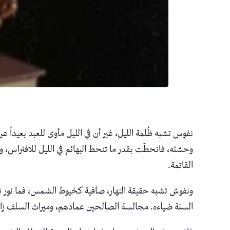
نفوس تشبه ظُلمة الليل، غير أن في الليل مأوى للعبد بعيداً 
وحشته، فانحطّت بقدر ما تنحط البهائم في الليل للافتراس، وا
القاتمة.
ونفوسٌ تشبه حقيقة النهار، صافية كخيوط الشمس، فما نور ن
السنة ضياءه. مجالسة الصالحين عمادهم، وميراث السلف زا