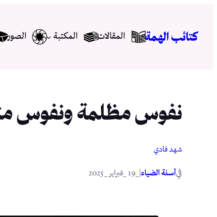
تخطى
إلى
كتائب الهمة
المقالات
المكتبة
الصور
المحتوى
نفوس مظلمة ونفوس مني
شهد فادي
في
|
أسنة الضياء
_19 _فبراير _2025