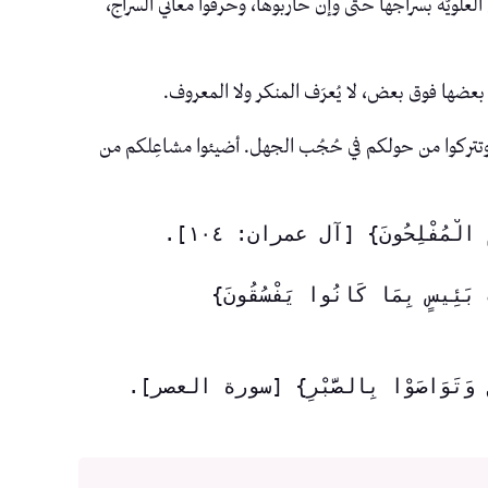
علويّة بسراجها حتى وإن حاربوها، وحرفوا معاني السراج،
بعضها فوق بعض، لا يُعرَف المنكر ولا المعروف.
 وتتركوا من حولكم في حُجُب الجهل. أضيئوا مشاعِلكم من
هُمُ الْمُفْلِحُونَ} [آل عمران: ١٠٤].
{فَلَمَّا نَسُوا مَا ذُكِّرُوا بِهِ أَنْجَيْنَا الَّذِينَ يَنْهَوْنَ عَنِ السُّوءِ وَأَخَذْنَا الَّذِينَ ظَلَمُوا بِعَذَابٍ بَئِيسٍ بِمَا كَانُوا يَفْسُقُونَ} 