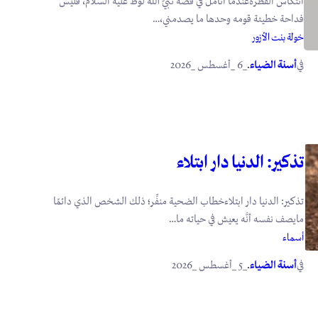
انتكاس الفطرةعندما أتأمَّل في قصة نبيّ الله لوط عليه السلام، فليس
فداحة خطيئة قومه وحدها ما يصدمني،…
خولة بنت الأزور
في
.
أسنة الضياء
_6 _أغسطس _2026
تذكير: الدنيا دار ابتلاء
تذكير: الدنيا دار ابتلاءخطاب الضحية منفِّر؛ ذلك الشخص الذي دائمًا
مايصف نفسه أنَّه يعيش في حياته ما…
أسماء
في
.
أسنة الضياء
_5 _أغسطس _2026