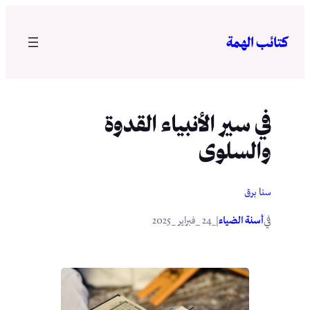
تخطى
إلى
كتائب الهمة
المحتوى
في سير الأنبياء القدوة
والسلوى
سنا برق
في
|
أسنة الضياء
_24 _فبراير _2025