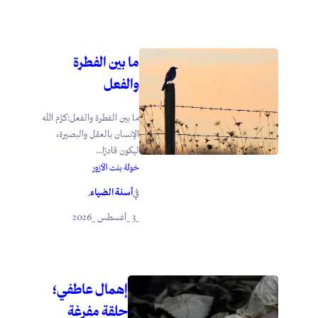
ما بين الفطرة
والفعل
ما بين الفطرة والفعل:كرَّم الله
الإنسان بالعقل والبصيرة،
ليكون قادرًا...
خولة بنت الأزور
أسنة الضياء
في
.
_3 _أغسطس _2026
إهمال عاطفي؛
حلقة مفرغة