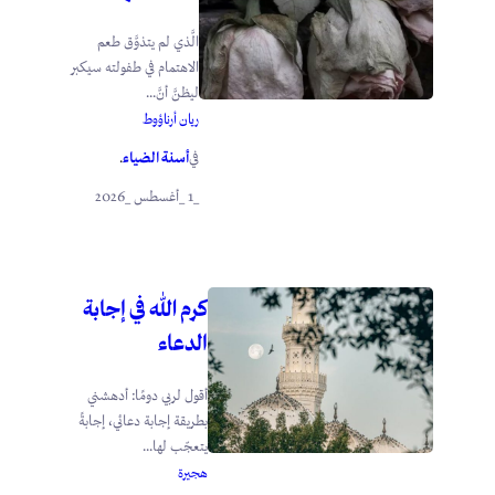
الَّذي لم يتذوَّق طعم
الاهتمام في طفولته سيكبر
ليظنَّ أنَّ...
ريان أرناؤوط
أسنة الضياء
في
.
_1 _أغسطس _2026
كرم الله في إجابة
الدعاء
أقول لربي دومًا: أدهشني
بطريقة إجابة دعائي، إجابةً
يتعجّب لها...
هجيرة