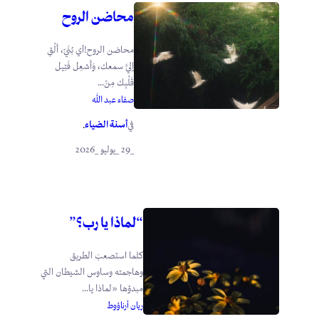
محاضن الروح
محاضن الروح!أي بُنَيّ، أَلْقِ
إليَّ سمعك، وَأَشعِل فَتِيل
قَلْبِك مِنْ...
صفاء عبد الله
أسنة الضياء
في
.
_29 _يوليو _2026
“لماذا يا رب؟”
كلما استصعبَ الطريق
وهاجمته وساوس الشيطان التي
مبدؤها «لماذا يا...
ريان أرناؤوط