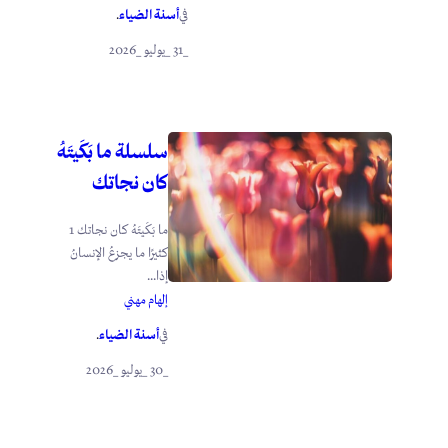
أسنة الضياء
في
.
_31 _يوليو _2026
سلسلة ما بَكَيتَهُ
كان نجاتك
ما بَكَيتَهُ كان نجاتك 1
كثيرًا ما يجزعُ الإنسانُ
إذا...
إلهام مهني
أسنة الضياء
في
.
_30 _يوليو _2026