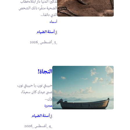
تذكير: الدنيا دار ابتلاءخطاب
الضحية منفِّر؛ ذلك الشخص
الذي دائمًا...
أسماء
أسنة الضياء
في
.
_5 _أغسطس _2026
النجاة!
حبيبتي نون، يا حبيبتي نون،
عسى عيدكِ كان سعيدًا،
وإن...
هجيرة
أسنة الضياء
في
.
_4 _أغسطس _2026