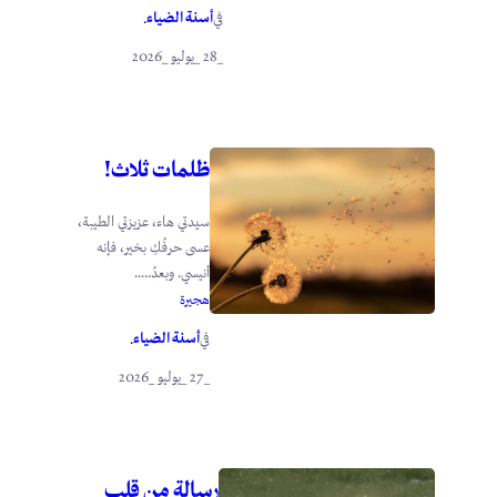
أسنة الضياء
في
.
_28 _يوليو _2026
ظلمات ثلاث!
سيدتي هاء، عزيزتي الطيبة،
عسى حرفُكِ بخير، فإنه
أنيسي. وبعدُ.....
هجيرة
أسنة الضياء
في
.
_27 _يوليو _2026
رسالة من قلب