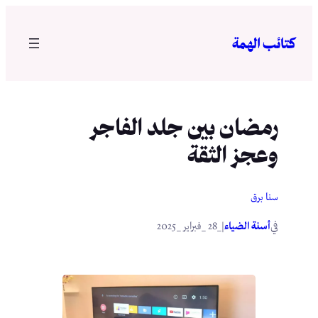
تخطى
إلى
كتائب الهمة
المحتوى
رمضان بين جلد الفاجر
وعجز الثقة
سنا برق
في
|
أسنة الضياء
_28 _فبراير _2025