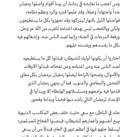
ومن أعجب ما نعايشه في زماننا، أن بيننا أقوام واصلوا رمضان
جداً واجتهاداً وعملاً، وقد علموا قدره وأثره وعظم مقامه،
فواصلوا الليل بالنهار ليدركوه وقد تجهزوا بكل ما يستطيعون.
ولكن وياللعجب ليس بهدف اغتنامه للقرب من الله عز وجل
ورفعة الدرجات في الجنة؛ وإنما لصد الناس عنه، وإشغالهم فيه
بكل ما يفسدهم ويفسده عليهم.
اختاروا أن يكونوا أولياء للشيطان، فبذلوا كل ما يستطيعوه
لصد الناس عنه وعن اغتنامه وعن نفحاته، فبذلوا الأوقات
والأموال، وضحوا بالراحة ليصلوا رمضان برمضان بكل معاني
الفحش والمعاصي والذنوب. فما أن ينتهي رمضان الذي
قدموا فيه برامجهم ومسلسلاتهم الهابطة؛ إلا ويبدأوا في
الإعداد لرمضان التالي بأشد منها فحشاً وبذاءة وفجور.
جلد في الباطل، مع سعي حثيث خلف بعض المكاسب الدنيوية
ببيع أنفسهم وأعمارهم للشيطان، فينصبوا الفخاخ للمسلمين؛
ليسقط جلهم فيها في أعظم شهر في العام، فبدلاً من أن يسعى