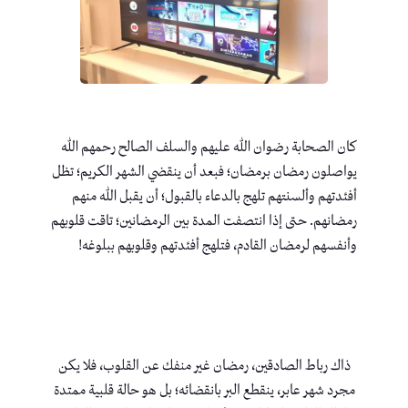
كان الصحابة رضوان الله عليهم والسلف الصالح رحمهم الله
يواصلون رمضان برمضان؛ فبعد أن ينقضي الشهر الكريم؛ تظل
أفئدتهم وألسنتهم تلهج بالدعاء بالقبول؛ أن يقبل الله منهم
رمضانهم. حتى إذا انتصفت المدة بين الرمضانين؛ تاقت قلوبهم
وأنفسهم لرمضان القادم، فتلهج أفئدتهم وقلوبهم ببلوغه!
ذاك رباط الصادقين، رمضان غير منفك عن القلوب، فلا يكن
مجرد شهر عابر، ينقطع البر بانقضائه؛ بل هو حالة قلبية ممتدة