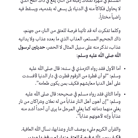
المسلم في شهره لفكاك رقبته من النار، يقع في ذاك الفخ الذي
لا يحاول فكاكاً منه في الدنيا؛ بل يسعى له بقدميه، ويسقط فيه
راضياً مختاراً.
وكلما تفكرت أنه قد تأتينا فرصة للعتق من النار، من جهنم،
ذاك الجحيم المستعر، العذاب الذي ما بعده عذاب ولا يدانيه
عذاب، نذكر منه على سبيل المثال لا الحصر،
حديثين لرسول
الله صلى الله عليه وسلم
:
أما الأول فقد رواه الترمذي في سننه: قال صلى الله عليه
وسلم: “لو أن قطرة من الزقوم قطرت في دار الدنيا لأفسدت
على أهل الدنيا معايشهم فكيف بمن يكون طعامه”.
وأما الثاني فقد رواه مسلم في صحيحه: قال صلى الله عليه
وسلم: “إن أهون أهل النار عذاباً من له نعلان وشراكان من نار
يغلي منهما دماغه كما يغلي المرجل ما يرى أن أحداً أشد منه
عذاباً وإنه لأهونهم عذاباً”.
والقرآن الكريم مليء بوصف النار وعذابها، نسأل الله العافية.
فكيف بمن تأتيه فرصة للعتق منها، ثم يرفضها ويدير