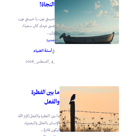
النجاة!
حبيبتي نون، يا حبيبتي نون،
عسى عيدكِ كان سعيدًا،
وإن...
هجيرة
أسنة الضياء
في
.
_4 _أغسطس _2026
ما بين الفطرة
والفعل
ما بين الفطرة والفعل:كرَّم الله
الإنسان بالعقل والبصيرة،
ليكون قادرًا...