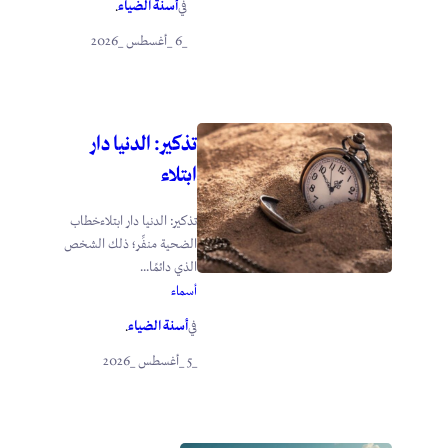
أسنة الضياء
في
.
_6 _أغسطس _2026
تذكير: الدنيا دار
ابتلاء
تذكير: الدنيا دار ابتلاءخطاب
الضحية منفِّر؛ ذلك الشخص
الذي دائمًا...
أسماء
أسنة الضياء
في
.
_5 _أغسطس _2026