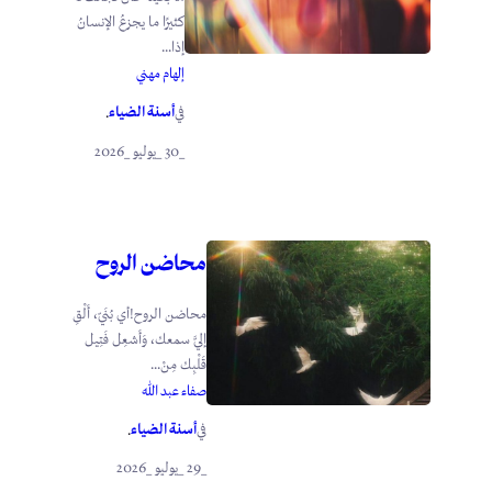
كثيرًا ما يجزعُ الإنسانُ
إذا...
إلهام مهني
أسنة الضياء
في
.
_30 _يوليو _2026
محاضن الروح
محاضن الروح!أي بُنَيّ، أَلْقِ
إليَّ سمعك، وَأَشعِل فَتِيل
قَلْبِك مِنْ...
صفاء عبد الله
أسنة الضياء
في
.
_29 _يوليو _2026