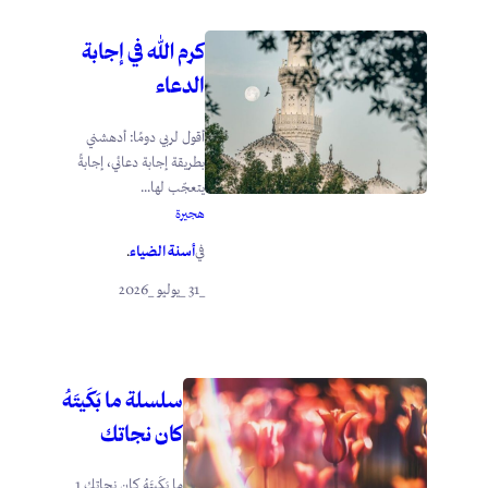
كرم الله في إجابة
الدعاء
أقول لربي دومًا: أدهشني
بطريقة إجابة دعائي، إجابةً
يتعجّب لها...
هجيرة
أسنة الضياء
في
.
_31 _يوليو _2026
سلسلة ما بَكَيتَهُ
كان نجاتك
ما بَكَيتَهُ كان نجاتك 1