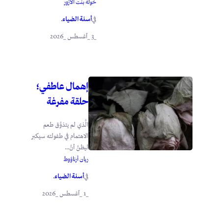
خولة بنت الأزور
أسنة الضياء
في
.
_3 _أغسطس _2026
إهمال عاطفي؛
حلقة مفرغة
الَّذي لم يتذوَّق طعم
الاهتمام في طفولته سيكبر
ليظنَّ أنَّ...
ريان أرناؤوط
أسنة الضياء
في
.
_1 _أغسطس _2026