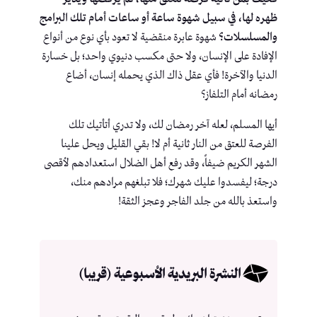
ظهره لها، في سبيل شهوة ساعة أو ساعات أمام تلك البرامج
والمسلسلات؟
شهوة عابرة منقضية لا تعود بأي نوع من أنواع
الإفادة على الإنسان، ولا حتى مكسب دنيوي واحد؛ بل خسارة
الدنيا والآخرة! فأي عقل ذاك الذي يحمله إنسان، أضاع
رمضانه أمام التلفاز؟
أيها المسلم، لعله آخر رمضان لك، ولا تدري أتأتيك تلك
الفرصة للعتق من النار ثانية أم لا! بقي القليل ويحل علينا
الشهر الكريم ضيفاً، وقد رفع أهل الضلال استعدادهم لأقصى
درجة؛ ليفسدوا عليك شهرك؛ فلا تبلغهم مرادهم منك،
واستعذ بالله من جلد الفاجر وعجز الثقة!
النشرة البريدية الأسبوعية (قريبا)