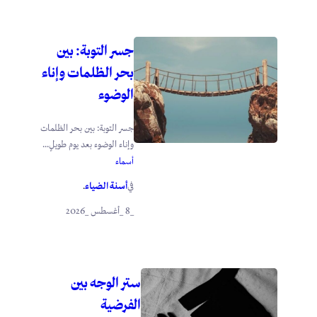
جسر التوبة: بين
بحر الظلمات وإناء
الوضوء
جسر التوبة: بين بحر الظلمات
وإناء الوضوء بعد يوم طويلٍ...
أسماء
أسنة الضياء
في
.
_8 _أغسطس _2026
ستر الوجه بين
الفرضية