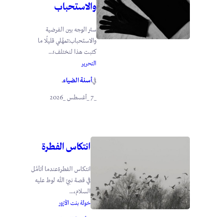
والاستحباب
ستر الوجه بين الفرضية
والاستحباب:تمهَّلي قليلًا ما
كتبت هذا لنختلف؛...
التحرير
أسنة الضياء
في
.
_7 _أغسطس _2026
انتكاس الفطرة
انتكاس الفطرةعندما أتأمَّل
في قصة نبيّ الله لوط عليه
السلام،...
خولة بنت الأزور