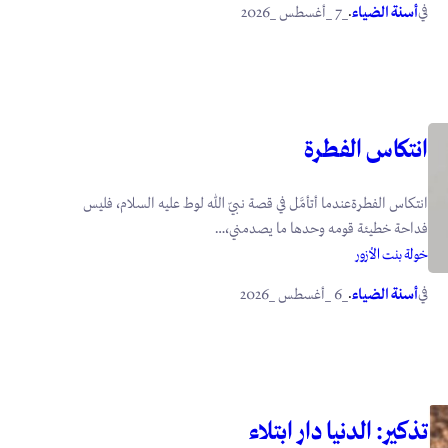
في
.
أسنة الضياء
_7 _أغسطس _2026
انتكاس الفطرة
انتكاس الفطرةعندما أتأمَّل في قصة نبيّ الله لوط عليه السلام، فليس
فداحة خطيئة قومه وحدها ما يصدمني،…
خولة بنت الأزور
في
.
أسنة الضياء
_6 _أغسطس _2026
تذكير: الدنيا دار ابتلاء