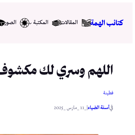
تخطى
إلى
كتائب الهمة
المقالات
المكتبة
الصور
المحتوى
اللهم وسري لك مكشوف
فطينة
في
|
أسنة الضياء
_11 _مارس _2025