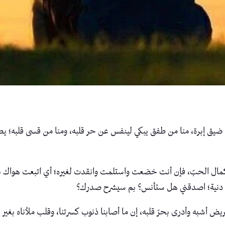
 إبرة، منا من طفق يبكي لينفس عن حر قلبه، ومنا من قسى قلبه؛ يطلب 
ع كمال الحبّ، فإن أنت خضعت واستلمت وانقدت لغيره؛ أي اتبعت هواك
يا دنية؛ اصدقني هل ستأنس؟ بم سيشرح صدرك؟
 أشبه وأدرى بحرّ قلبه، إن ما أصابنا ذنوب كسرتنا، وقلب ملأناه بغير 