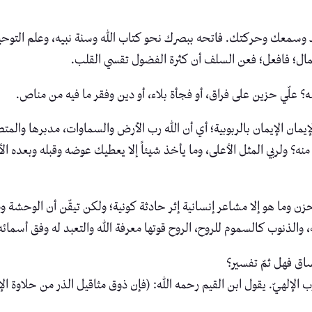
معك وحركتك. فاتحه ببصرك نحو كتاب الله وسنة نبيه، وعلم التوحيد 
ال؛ فافعل؛ فعن السلف أن كثرة الفضول تقسي القلب.
علّي حزين على فراق، أو فجأة بلاء، أو دين وفقر ما فيه من مناص.
ن الإيمان بالربوبية؛ أي أن الله رب الأرض والسماوات، مدبرها والمتصرف
نه؟ ولربي المثل الأعلى، وما يأخذ شيئاً إلا يعطيك عوضه وقبله وبعده 
 وما هو إلا مشاعر إنسانية إثر حادثة كونية؛ ولكن تيقّن أن الوحشة 
لله، والذنوب كالسموم للروح، الروح قوتها معرفة الله والتعبد له وفق أسم
اق فهل ثمّ تفسير؟
ب الإلهيّ. يقول ابن القيم رحمه الله: (فإن ذوق مثاقيل الذر من حلاوة الإ