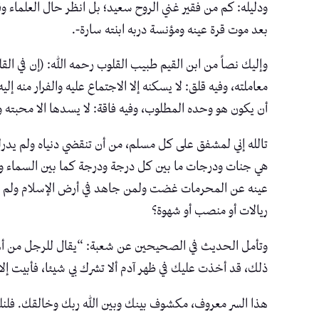
ودليله: كم من فقير غني الروح سعيد؛ بل انظر حال العلماء وقا
بعد موت قرة عينه ومؤنسة دربه ابنته سارة-.
وإليك نصاً من ابن القيم طبيب القلوب رحمه الله: (إن في القلب
معاملته، وفيه قلق: لا يسكنه إلا الاجتماع عليه والفرار منه إ
أن يكون هو وحده المطلوب، وفيه فاقة: لا يسدها الا محبته ود
تالله إني لمشفق على كل مسلم، من أن تنقضي دنياه ولم يدرك 
هي جنات ودرجات ما بين كل درجة ودرجة كما بين السماء وال
عينه عن المحرمات غضت ولمن جاهد في أرض الإسلام ولم يتناز
ريالات أو منصب أو شهوة؟
وتأمل الحديث في الصحيحين عن شعبة: “يقال للرجل من أهل ا
ذلك، قد أخذت عليك في ظهر آدم ألا تشرك بي شيئا، فأبيت إلا
هذا السر معروف، مكشوف بينك وبين الله ربك وخالقك. فلنلجأ