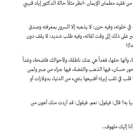
ن فقيد مطمئن الإيمان -انظر مثلاً حالة الدكتور إياد قنيبي
ه في خلوته، وفيه حزن: لا يذهبه إلا السرور بمعرفته وصدق
 الصبر على ذلك إلى وقت لقائه، وفيه طلب شديد: لا يقف دون
ا)!
، وآتها حقها، فغداً هي عنك ناطقة، ولأحوالك فاضحة، وغداً
حور حسان، فيها الذهب والفضة، فيها جزاء من صبر ولمن
 في ثقب إبرة؛ أفتبيعها بشيء من الدنيا، بدولارات أو
ا به؟ قال: فيقول: نعم. فيقول: قد أردت منك أهون من
نا إليك ملهوف..