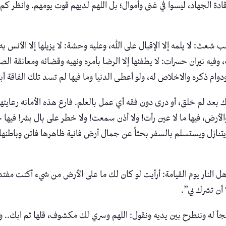
دة الجهاد، ليسوا في غنى وأموال؛ بل اللهم لديهم قوت يومهم. وانظر كم م
 شعث: لا يلمه إلا الإقبال على الله، وعليه وحشة: لا يزيلها إلا الأنس ب
ليه، وفيه نيران حسرات: لا يطفئها إلا الرضا بأمره ونهيه وقضائه ومعانقة
وام ذكره والاخلاص له، ولو أعطى الدنيا وما فيها لم تسد تلك الفاقة أبد
بعد لم خلق، أو درى دون فقه أي عمل بالعلم. فارع هذه الأمانه رعايتها
أرض، فيها ما لا عين رأت! ولا أذن سمعت! ولا خطر على بال بشر! فيها 
ل ويستسلم بالسفر بحثاً عن جمال أرض فانية ظاهرها فاتن وباطنها قلب
لنار يوم القيامة: أرأيت لو كان لك ما على الأرض من شيء أكنت مفتدي
 أن تشرك بي”.
 له وننطرح بين يديه ونقول: اللهم وسري لك مكشوف، قلها ثم ابك.. وأ