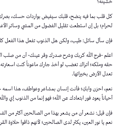
خشيته؟
كل قلب بما فيه ينضح، قلبك سيفيض بواردات حسك، بصرك وس
لحرام؛ بل إن استطعت تقليل الفضول من المشي وسائر الأعم
فإن سأل سائل: طيب، ولكن هل الذنوب تفعل هذا الفعل كله؟ 
اعلم -فرج الله كربك وشرح صدرك وقر عينك- أن من صلب الإيما
حقه وملكه؛ أتراك تغضب لو أخذ جارك ماعوناً كنت اسعترته م
تعدل الأرض بخيراتها.
نعم، احزن وابكِ؛ فأنت إنسان بمشاعر وعواطف، هذا اسمه حزن
أحياناً يعود فور ابتعادك عن الله؛ فهو إنما من الذنوب إي وا
فإن قيل: نشعر أن من يشعر بهذا من الصالحين أكثر من الفس
نعم يا نور العين، يكثر لدى الصالحين؛ لأنهم ذاقوا حلاوة القر