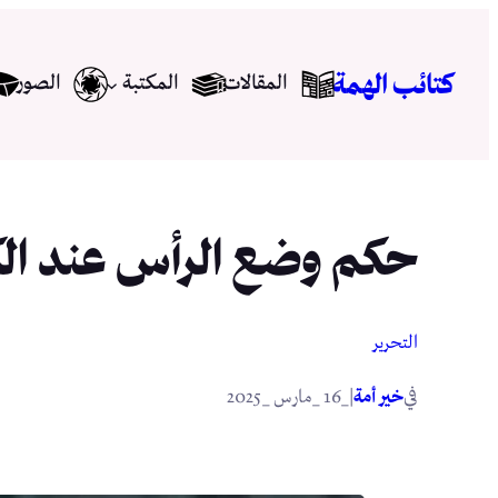
تخطى
إلى
كتائب الهمة
المقالات
المكتبة
الصور
المحتوى
حكم وضع الرأس عند الكُب
التحرير
في
|
خير أمة
_16 _مارس _2025