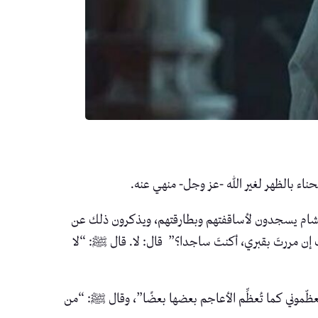
حناء بالظهر لغير الله -عز وجل- منهي عنه.
الشام يسجدون لأساقفتهم وبطارقتهم، ويذكرون ذلك عن
يت إن مررتَ بقبري، أكنتَ ساجدا؟” قال: لا. قال ﷺ: “لا
ّموني كما تُعظِّم الأعاجم بعضها بعضًا”، وقال ﷺ: “من