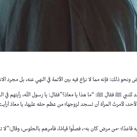
 ونحو ذلك: فإنه مما لا نزاع فيه بين الأئمة في النهي عنه، بل مجرد الان
 للنبي ﷺ فقال ﷺ: “ما هذا يا معاذ؟”فقال: يا رسول الله، رأيتهم في 
د لأحد، لأمرتُ المرأة أن تسجد لزوجها؛ من عظم حقه عليها، يا معاذ أرأ
دًا؛ -من مرض كان به-، فصلّوا قيامًا، فأمرهم بالجلوس، وقال:”لا تعظ