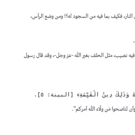
هل النار، فكيف بما فيه من السجود له؟! ومن وضع الرأس،
.
ه فيه نصيب، مثل الحلف بغير الله -عز وجل-، وقد قال رسول
ةَ وَذَلِكَ دِينُ الْقَيِّمَةِ﴾ [البينة: ٥].
ن تُناصحوا مَن ولّاه الله أمركم”.