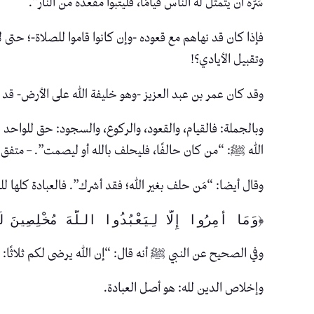
سَرّه أن يتمثل له الناس قيامًا، فليتبوأ مقعده من النار”.
فإذا كان قد نهاهم مع قعوده -وإن كانوا قاموا للصلاة-؛ حتى 
وتقبيل الأيادي؟!
وقد كان عمر بن عبد العزيز -وهو خليفة الله على الأرض- قد و
وبالجملة: فالقيام، والقعود، والركوع، والسجود: حق للواحد 
الله ﷺ: “من كان حالفًا، فليحلف بالله أو ليصمت”. – متفق 
وقال أيضا: “مَن حلف بغير الله؛ فقد أشرك”. فالعبادة كلها لل
﴿وَمَا أُمِرُوا إِلَّا لِيَعْبُدُوا اللَّهَ مُخْلِصِينَ 
وفي الصحيح عن النبي ﷺ أنه قال: “إن الله يرضى لكم ثلاثًا: أن 
وإخلاص الدين لله: هو أصل العبادة.