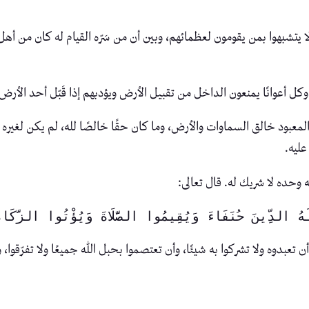
لا يتشبهوا بمن يقومون لعظمائهم، وبين أن من سَرّه القيام له كان من أ
كل أعوانًا يمنعون الداخل من تقبيل الأرض ويؤدبهم إذا قَبّل أحد الأرض
المعبود خالق السماوات والأرض، وما كان حقًا خالصًا لله، لم يكن لغير
عليه.
ه وحده لا شريك له. قال تعالى:
لَهُ الدِّينَ حُنَفَاءَ وَيُقِيمُوا الصَّلَاةَ وَيُؤْتُوا الزَّكَا
تعبدوه ولا تشركوا به شيئًا، وأن تعتصموا بحبل الله جميعًا ولا تفرّقوا، وأ