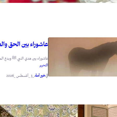
عاشوراء بين الحق وال
عاشوراء بين هدي النبي ﷺ وبدع المبتدعين ١- هدي النبي ﷺ في عاشوراء: لما 
التحرير
في
.
خير أمة
_3 _أغسطس _2026