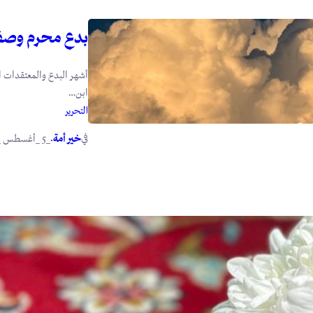
بدع محرم وصف
أشهر البدع والمعتقدات ا
ابن…
التحرير
في
.
خير أمة
_5 _أغسطس _2026