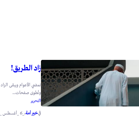
زاد الطريق!
تمضي الأعوام ويبقى الزاد ت
وتُطوى صفحات…
التحرير
في
.
خير أمة
_6 _أغسطس _2026