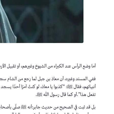
أما وضع الرأس عند الكبراء من الشيوخ وغيرهم، أو تقبيل الأرض
ففي المسند وغيره، أن معاذ بن جبل لما رجع من الشام سجد
أنبيائهم، فقال ﷺ: “كذبوا يا معاذ، لو كنتُ آمرًا أحدًا يسج
تفعل هذا”.أو كما قال رسول الله ﷺ.
بل قد ثبت في الصحيح من حديث جابر:أنه ﷺ صلّى بأصحابه قاع