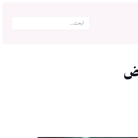
البحث
رض