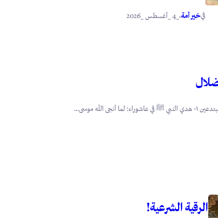
في
.
خير أمة
_4 _أغسطس _2026
ضلال
أنجى الله موسى…
الرقية الشرعية!