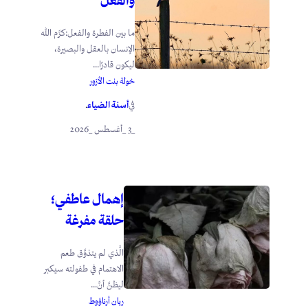
والفعل
ما بين الفطرة والفعل:كرَّم الله
الإنسان بالعقل والبصيرة،
ليكون قادرًا...
خولة بنت الأزور
أسنة الضياء
في
.
_3 _أغسطس _2026
إهمال عاطفي؛
حلقة مفرغة
الَّذي لم يتذوَّق طعم
الاهتمام في طفولته سيكبر
ليظنَّ أنَّ...
ريان أرناؤوط