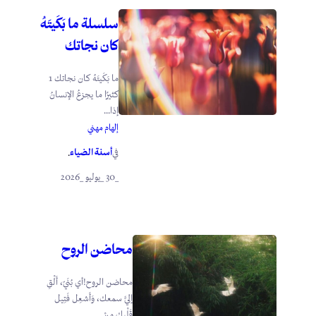
سلسلة ما بَكَيتَهُ
كان نجاتك
ما بَكَيتَهُ كان نجاتك 1
كثيرًا ما يجزعُ الإنسانُ
إذا...
إلهام مهني
أسنة الضياء
في
.
_30 _يوليو _2026
محاضن الروح
محاضن الروح!أي بُنَيّ، أَلْقِ
إليَّ سمعك، وَأَشعِل فَتِيل
قَلْبِك مِنْ...