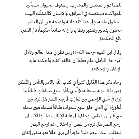
للمطاعم والملابس والمشارب، وصنوف الحيوان مسخَّرة
للمواكب، مستعملة في المرافق، والإنسان كالمُمَلّك البيت
المخول مافيه، وفي هذا كلِّه دلالة واضحة على أنَّ العالم
مخلوق بتدبير وتقدير ونظام، وأنَّ له صانعاً حكيماً، تامَّ القدرة
بالغ الحكمة).
وقال ابن القيم -رحمه الله-: (ومن نظر في هذا العالم وتأمل
أمره حقَّ التأمل، علم قطعاً أنَّ خالقه أتقنه وأحكمه غاية
الإتقان والإحكام).
وجاء ذكر هذا الدَّليل كثيراً في كتاب الله بالأمر بالتَّأمل والتَّفكر،
ومن ذلك قوله سبحانه: ﴿الَّذي خَلَقَ سَبعَ سَماواتٍ طِباقًا ما
تَرى في خَلقِ الرَّحمنِ مِن تَفاوُتٍ فَارجِعِ البَصَرَ هَل تَرى مِن
فُطورٍ﴾؛ أي الذي خلق سبع سموات طباقاً فسماء فوق سماء
من غير أن تتماس، وخلقها في غاية الإتقان، فيا أيها الأنسان
ارجع البصر هل ترو من نقص أو اختلال، ثم ارجع البصر
فينقلب إليك البصر ذليلاً عاجزاً أن يرى خللاً فهو متقن إتقان