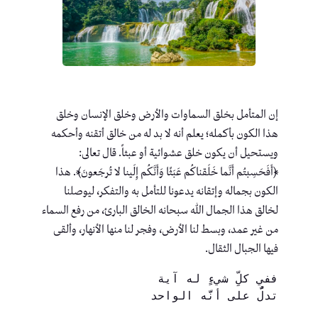
إن المتأمل بخلق السماوات والأرض وخلق الإنسان وخلق
هذا الكون بأكمله؛ يعلم أنه لا بد له من خالق أتقنه وأحكمه
ويستحيل أن يكون خلق عشوائية أو عبثاً. قال تعالى:
﴿أَفَحَسِبتُم أَنَّما خَلَقناكُم عَبَثًا وَأَنَّكُم إِلَينا لا تُرجَعونَ﴾. هذا
الكون بجماله وإتقانه يدعونا للتأمل به والتفكر، ليوصلنا
لخالق هذا الجمال الله سبحانه الخالق البارئ، من رفع السماء
من غير عمد، وبسط لنا الأرض، وفجر لنا منها الأنهار، وألقى
فيها الجبال الثقال.
ففي كلِّ شيءٍ له آية
تدلُّ على أنَّه الواحد