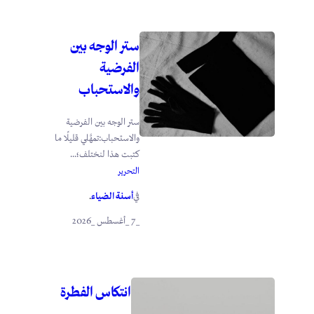
ستر الوجه بين
الفرضية
والاستحباب
ستر الوجه بين الفرضية
والاستحباب:تمهَّلي قليلًا ما
كتبت هذا لنختلف؛...
التحرير
أسنة الضياء
في
.
_7 _أغسطس _2026
انتكاس الفطرة