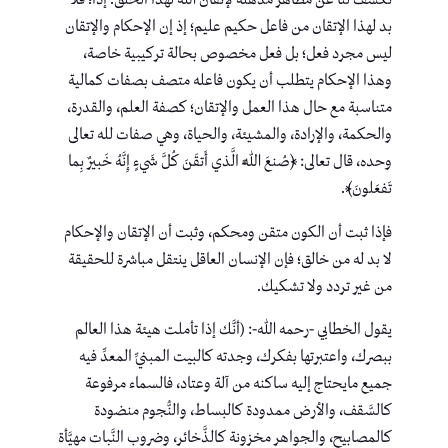
تكشف لنا عن مظاهر مذهلة لإتقان الله لهذا الخلق. إذاً؛ فلا
بد لهذا الإتقان من فاعل حكيم عليم؛ إذ إن الإحكام والإتقان
ليس مجرد فعل؛ بل فعل مخصوص بحالة تركيبية خاصة،
وهذا الإحكام يتطلب أن يكون فاعله متصف بصفات كمالية
متناسبة مع حال هذا العمل والإتقان؛ كصفة العلم، والقدرة،
والحكمة، والإرادة، والمشيئة، والحياة، وهي صفات لله تعالى
وحده، قال تعالى: ﴿صُنعَ اللَّهِ الَّذي أَتقَنَ كُلَّ شَيءٍ إِنَّهُ خَبيرٌ بِما
تَفعَلونَ﴾.
فإذا ثبت أن الكون متقن ومحكم، وثبت أن الإتقان والإحكام
لا بد له من خالق؛ فإن الإنسان العاقل ينتقل مباشرة للحقيقة
من غير تردد ولا تشكيك.
يقول الخطابي -رحمه الله-: (أنَّك إذا تأملت هيئة هذا العالم
ببصرك، واعتبرتها بفكرك، وجدته كالبيت المبنيِّ المعدِّ فيه
جميع مايحتاج إليه ساكنه من آلة وعتاد، فالسماء مرفوعة
كالسَّقف، والأرض ممدودة كالبساط، والنُّجوم منضودة
كالمصابيح، والجواهر مخزونة كالذَّخائر، وضروب النَّبات مهيَّأة