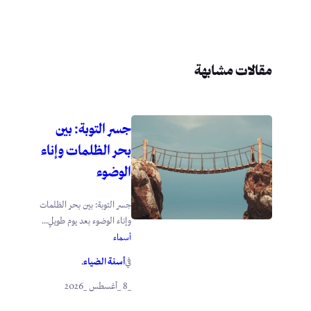
مقالات مشابهة
جسر التوبة: بين
بحر الظلمات وإناء
الوضوء
جسر التوبة: بين بحر الظلمات
وإناء الوضوء بعد يوم طويلٍ...
أسماء
أسنة الضياء
في
.
_8 _أغسطس _2026