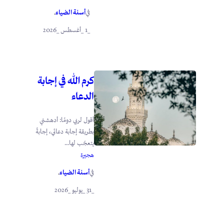
أسنة الضياء
في
.
_1 _أغسطس _2026
كرم الله في إجابة
الدعاء
أقول لربي دومًا: أدهشني
بطريقة إجابة دعائي، إجابةً
يتعجّب لها...
هجيرة
أسنة الضياء
في
.
_31 _يوليو _2026