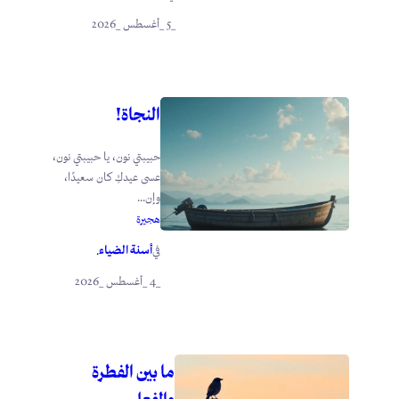
_5 _أغسطس _2026
النجاة!
حبيبتي نون، يا حبيبتي نون،
عسى عيدكِ كان سعيدًا،
وإن...
هجيرة
أسنة الضياء
في
.
_4 _أغسطس _2026
ما بين الفطرة