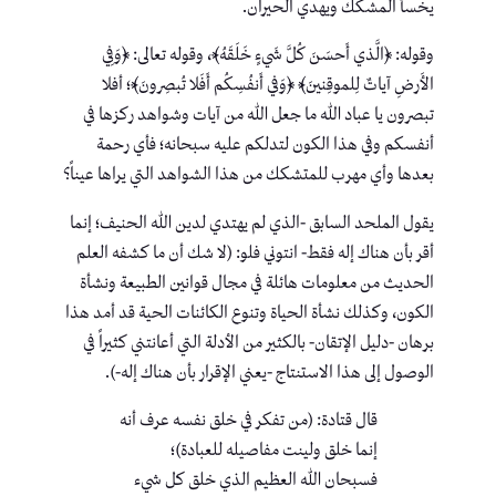
يخسأ المشكك ويهدي الحيران.
وقوله: ﴿الَّذي أَحسَنَ كُلَّ شَيءٍ خَلَقَهُ﴾، وقوله تعالى: ﴿وَفِي
الأَرضِ آياتٌ لِلموقِنينَ﴾ ﴿وَفي أَنفُسِكُم أَفَلا تُبصِرونَ﴾؛ أفلا
تبصرون يا عباد الله ما جعل الله من آيات وشواهد ركزها في
أنفسكم وفي هذا الكون لتدلكم عليه سبحانه؛ فأي رحمة
بعدها وأي مهرب للمتشكك من هذا الشواهد التي يراها عيناً؟
يقول الملحد السابق -الذي لم يهتدي لدين الله الحنيف؛ إنما
أقر بأن هناك إله فقط- انتوني فلو: (لا شك أن ما كشفه العلم
الحديث من معلومات هائلة في مجال قوانين الطبيعة ونشأة
الكون، وكذلك نشأة الحياة وتنوع الكائنات الحية قد أمد هذا
برهان -دليل الإتقان- بالكثير من الأدلة التي أعانتني كثيراً في
الوصول إلى هذا الاستنتاج -يعني الإقرار بأن هناك إله-).
قال قتادة: (من تفكر في خلق نفسه عرف أنه
إنما خلق ولينت مفاصيله للعبادة)؛
فسبحان الله العظيم الذي خلق كل شيء