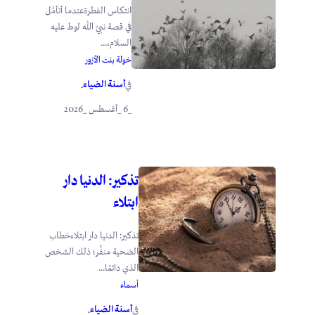
انتكاس الفطرةعندما أتأمَّل
في قصة نبيّ الله لوط عليه
السلام،...
خولة بنت الأزور
أسنة الضياء
في
.
_6 _أغسطس _2026
تذكير: الدنيا دار
ابتلاء
تذكير: الدنيا دار ابتلاءخطاب
الضحية منفِّر؛ ذلك الشخص
الذي دائمًا...
أسماء
أسنة الضياء
في
.