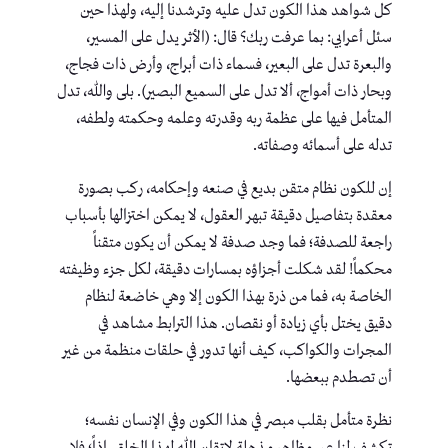
كل شواهد هذا الكون تدل عليه وترشدنا إليه، ولهذا حين
سئل أعرابي: بما عرفت ربك؟ قال: (الأثر يدل على المسير،
والبعرة تدل على البعير، فسماء ذات أبراج، وأرض ذات فجاج،
وبحار ذات أمواج، ألا تدل على السميع البصير). بلى والله، تدل
المتأمل فيها على عظمة ربه وقدرته وعلمه وحكمته ولطفه،
تدله على أسمائه وصفاته.
إن للكون نظام متقن بديع في صنعه وإحكامه، ركب بصورة
معقدة بتفاصيل دقيقة تبهر العقول، لا يمكن اختزالها بأسباب
راجعة للصدفة؛ فما وجد صدفة لا يمكن أن يكون متقناً
محكماً! لقد شكلت أجزاؤه بمسارات دقيقة، لكل جزء وظيفته
الخاصة به، فما من ذرة بهذا الكون إلا وهي خاضعة لنظام
دقيق يختل بأي زيادة أو نقصان. هذا الترابط مشاهد في
المجرات والكواكب، كيف أنها تدور في حلقات منظمة من غير
أن تصطدم ببعضها.
نظرة متأمل بقلب مبصر في هذا الكون وفي الإنسان نفسه؛