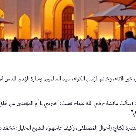
اتم الرُسل الكرام، سيد العالمين، ومنارة الهُدى للناس أجمعين، مُحم
ال: (سألتُ عائشة -رضيَ اللّٰه عنها-، فقلتُ: أخبريني يا أُم المؤمنين عن خُ
قِ”.
ُختصرة لكتابيّ (أحوال المُصطفى، وكيف عاملهم)، للشيخ الجليل: مُحَمَّ