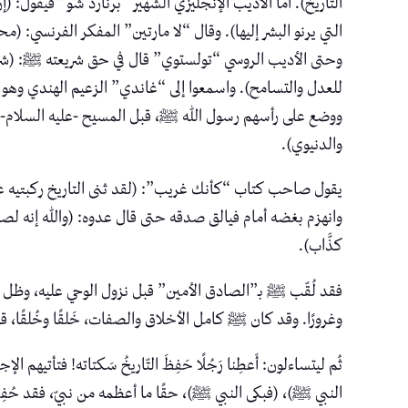
التاريخ). أما الأديب الإنجليزي الشهير “برنارد شو” فيقول: 
التي يرنو البشر إليها). وقال “لا مارتين” المفكر الفرنس
وحتى الأديب الروسي “تولستوي” قال في حق شريعته ﷺ: (شري
للعدل والتسامح). واسمعوا إلى “غاندي” الزعيم الهندي وهو يق
ووضع على رأسهم رسول الله ﷺ، قبل المسيح -عليه السلام- و
والدنيوي).
يقول صاحب كتاب “كأنك غريب”: (لقد ثنى التاريخ ركبتيه عند
وانهزم بغضه أمام فيالق صدقه حتى قال عدوه: (والله إنه لصادق
كذَّاب).
فقد لُقّب ﷺ بـ”الصادق الأمين” قبل نزول الوحي عليه، وظل عل
وغرورًا. وقد كان ﷺ كامل الأخلاق والصفات، خَلقًا وخُلقًا، قلبًا
ثُم ليتساءلون: أَعطِنا رَجُلًا حَفِظَ التّاريخُ سَكتاته! فتأتي
النبي ﷺ)، (فبكى النبي ﷺ)، حقًا ما أعظمه من نبيّ، فقد حُف