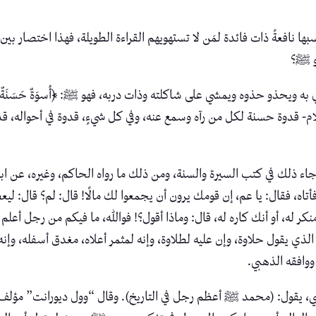
ا نافعةً ذات فائدة لمَن لا تستهويهم القراءة الطويلة، فهذا اختصار ب
هو ﷺ؟
حذو حذوه ويمشي على شاكلته وذات دربه، فهو ﷺ: ﴿أُسوَةٌ حَسَنَةٌ﴾، لمَن يا
والسّلام- قدوة حسنة لكل من رآه وسمع عنه، وفي كل شيءٍ، قدوة في أحواله، قد
ء ذلك في كتب السيرة والسنة، ومن ذلك ما رواه الحاكم، وغيره، عن ابن 
 فأتاه، فقال: يا عم، إن قومك يرون أن يجمعوا لك مالًا! قال: لم؟ قال: 
منكر له، أو أنك كاره له، قال: وماذا أقول؟! فوالله، ما فيكم من رجل أعلم
 الذي يقول حلاوة، وإن عليه لطلاوة، وإنه لمثمر أعلاه، مغدق أسفله، وإنه
وافقه الذهبي.
نسي، يقول: (محمد ﷺ أعظم رجل في التاريخ). وقال “وول ديورانت” 