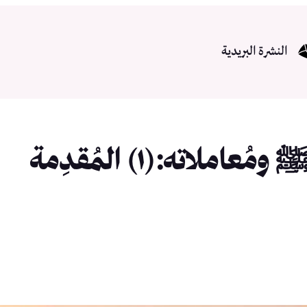
النشرة البريدية
لاته:(١) المُقدِمة