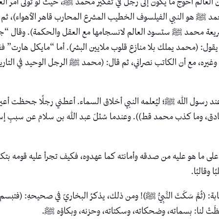
(إن العالم أحوج ما يكون إلى رجل في تفكير محمد ﷺ، حيث لو تولى أمر ال
ي: (محمد ﷺ هو النبي الفيلسوف الخطيب المشرع المحارب قاهر الأهواء)،
عة محمد ﷺ ستسود العالم لانسجامها مع العقل والحكمة). وقال “جورج
ول: (محمد يملك بلا منازع قلوب ملايين البشر). أما “مايكل هارت” فقد أ
غيره، مع أن الكاتب نصراني، ثم قال: (محمد ﷺ الرجل الوحيد في التار
 رسول الله ﷺ؛ ليُعلمه النبي أخلاق السماء. أعطني رجلًا جحظت أعين ا
، وما كذب محمد قط)). وعندما سُئلَ عبد الله بن سلام عن سببِ إسلامهِ، ق
ى ما هو عليه من صدقه وأمانته كما عهدوه، فكيف تجرأ عليه قومه بتكذيبه 
 وقالبًا.
هم الإجابة: (ثُمَّ سَكَتَ النَّبِيُّ ﷺ)! ومن ذلك، يذكرُ البخاريّ في صحيحهِ
ِظَتْ لنا: بسماته، وضحكاته، وسكتاته، وحزنه، وبكاؤه ﷺ.