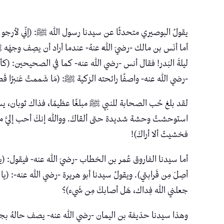
يقولُ البوصيري متحدثًا عن سيدنا رسول الله ﷺ: (إنّي لأرجو أ
أما أنَس بن مالك -رضيَ اللّٰه عنهُ- عندما أراد أن يصِف وجهَه 
ليلةَ البَدر! فقال أنس -رضي الله عنه- كما في الصحيحين: (كأن
-رضي الله عنه- واصفًا رائحته الزكية ﷺ: (مَا شَممتُ عَنبرًا قَط و
لقد بلغ حُب الصحابة للنبي ﷺ مبلغًا عظيمًا، فذاك ثوبان، يسأل
استوحشتُ وحشة شديدة حتى ألقاكَ. ووالله إنكَ أحب إليَّ من ن
فخشيتُ ألا أراكَ)!
أما سيدنا الفاروق عُمر بن الخطاب -رضيَ الله عنه- فيقول: (يا رَسول
أصِلَ مِن قَرابتي). ويقولُ سيدنا أبو هريرة -رضي الله عنه-: (يا رسو
جعلني الله فِداك، هَل أصابكَ مِن شَيء)؟
وهذا سيدنا حذيفة بن اليمان -رضي الله عنه- يصف حالهُ بجوا