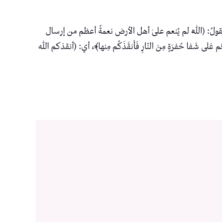
قولُ: (اللّٰه لم يُنعم علىٰ أهل الأرض نعمةً أعظم من إرسال
ُم عَلى شَفا حُفرَةٍ مِنَ النّارِ فَأَنقَذَكُم مِنها﴾، أي: (أنقذكم ﷲ