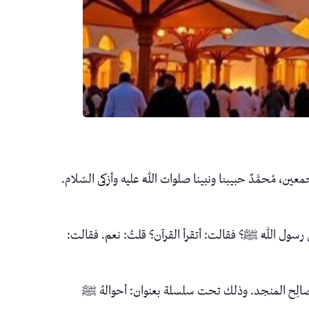
َّدٌ حبيبنا ونبينا صلوات اللّٰه عليه وأزكى السّلام.
لق رسول اللّٰه ﷺ؟ فقالت: أتقرأ القرآن؟ قلتُ: نعم. فقالت:
د صالِح المنجد. وذلك تحت سلسلة بعنوان: أحوالهُ ﷺ