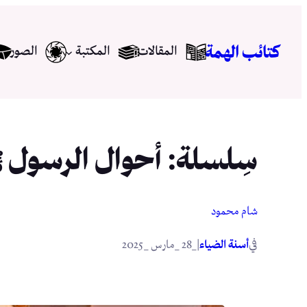
تخطى
إلى
كتائب الهمة
المقالات
المكتبة
الصور
المحتوى
سِلسلة: أحوال الرسول ﷺ ومُعام
شام محمود
في
|
أسنة الضياء
_28 _مارس _2025