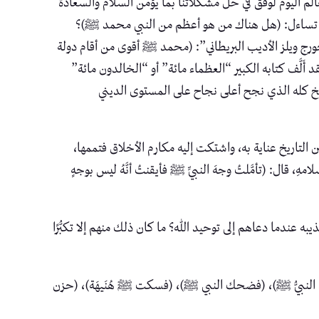
عالم اليوم لوفق في حل مشكلاتنا بما يؤمن السلام والسعادة
 ثم تساءل: (هل هناك من هو أعظم من النبي محمد ﷺ)؟
 ويلز الأديب البريطاني”: (محمد ﷺ أقوى من أقام دولة
َلَّف كتابه الكبير “العظماء مائة” أو “الخالدون مائة”
يخ كله الذي نجح أعلى نجاح على المستوى الديني
لتاريخ عناية به، واشتكت إليه مكارم الأخلاق فتممها،
ال: (تأمَّلتُ وجهَ النبيِّ ﷺ فأيقنتُ أنَّهُ ليس بوجهٍ
عندما دعاهم إلى توحيد الله؟ ما كان ذلك منهم إلا تكبُّرًا
: ‏(فتبسم النبيُّ ﷺ)، (فضحك النبي ﷺ)، (فسكت ﷺ هُنَيهَة)، (حزن