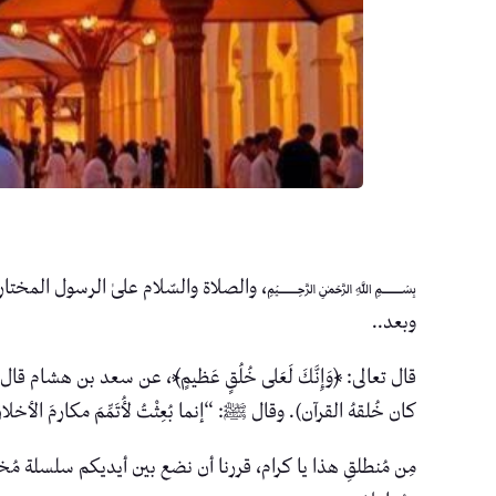
﷽، والصلاة والسّلام علىٰ الرسول المختار، خير الأنام، وخ
وبعد..
قال تعالى: ﴿وَإِنَّكَ لَعَلى خُلُقٍ عَظيمٍ﴾، عن سعد بن هشام ق
كان خُلقهُ القرآن). وقال ﷺ: “إنما بُعِثْتُ لأُتَمِّمَ مكارمَ الأخلا
مِن مُنطلقِ هذا يا كرام، قررنا أن نضع بين أيديكم سلسلة م