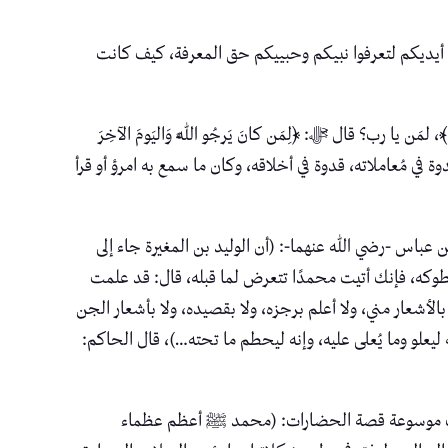
ين أيديكم لتعرفوا نبيكم وحبييكم حق المعرفة، كيف كانت
 رب؟ قال ﷻ: ﴿لِمَن كانَ يَرجُو اللَّهَ وَاليَومَ الآخِرَ
وة في مُعاملاته، قدوة في أخلاقه، وكان ما سمع به امرؤ أو قرأ
عباس -رضي الله عنهما-: (أن الوليد بن المغيرة جاء إلى
ليعطوكه، فإنك أتيت محمدًا تتعرض لما قبله، قال: قد علمت
 بالأشعار مني، ولا أعلم برجزه، ولا بقصيده، ولا بأشعار الجن
 ليعلو وما يُعلى عليه، وإنه ليحطم ما تحته…)، قال الحاكم:
مؤلف موسوعة قصة الحضارات: (محمد ﷺ أعظم عظماء