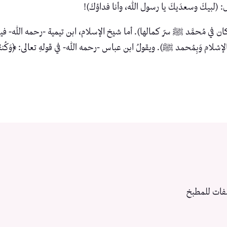
: (لبيكَ وسعدَيكَ يا رسول الله، وأنا فداؤكَ)!
كان في مُحمَّد ﷺ سرّ كمالها). أما شيخ الإسلام، ابن تيمية -رحمه الله- في
عَشَكم بِالإسْلام وَبِمُحمد ﷺ). ويقولُ ابن عباس -رحمه الله- في قولهِ تعالى: ﴿وَكُنت
فات للمطبخ