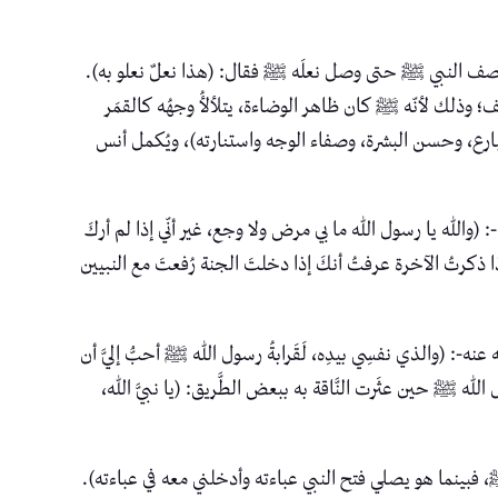
لّ يصف النبي ﷺ حتى وصل نعلَه ﷺ فقال: (هذا نعلٌ نعلو به).
حَف؛ وذلك لأنّه ﷺ كان ظاهر الوضاءة، يتلألأُ وجهُه كالقمَر
البارع، وحسن البشرة، وصفاء الوجه واستنارته)، ويُكمل أنس
والله يا رسول الله ما بي مرض ولا وجع، غير أنّي إذا لم أركَ
ذكرتُ الآخرة عرفتُ أنكَ إذا دخلتَ الجنة رُفعتَ مع النبيين
ه عنه-: (والذي نفسِي بيدِه، لَقَرابةُ رسول الله ﷺ أحبُّ إليَّ أن
ول الله ﷺ حين عثَرت النَّاقة به ببعض الطَّريق: (يا نبيَّ الله،
بينما هو يصلي فتح النبي عباءته وأدخلني معه في عباءته).