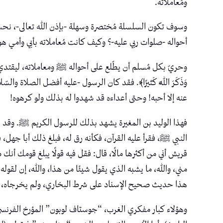
ومُعاملاته.
وسوف تكون السلسلة مُختصرة وسهلة -بإذن الله تعالى-، نحسبه
أحواله -صلوات ربي عليه-؟ وكيف كانت مُعاملاته بأبي وأمي 
وحريّ بكل مُسلم أن يطّلع على أحواله ﷺ ومعاملاته، ليقتدي به وي
وَذَكَرَ اللَّهَ كَثيرًا﴾. فقد كان الرسول -عليه أفضل الصلاة 
عنه إلا أحبه! وحتى أعداءه قد شهدوا له بذلك ولو كرهوه!
فهذا الوليد بن المغيرة يشهد بذلك للرسول الكريم ﷺ. وقد جا
النبي ﷺ، فقرأ عليه القرآن، فكأنه رق له، فبلغ ذلك أبا جهل،
قريش أني من أكثرها مالًا، قال: فقل فيه قولًا يبلغ قومك أنك 
مني، والله، ما يشبه الذي يقول شيئًا من هذا، والله، إن لقوله
هذا حديث صحيح الإسناد على شرط البخاري، ولم يخرجاه، و
وهؤلاء كبار مفكري الغرب، “جوستاف لوبون” المؤرخ الفر