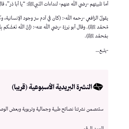
أما تلبيتهم -رضي الله عنهم- لنداءات النّبيﷺ: “يا أبا ذر”، قال
يقولُ الرّافعي -رحمه الله-: (كان في آدم سرّ وجود الإنسانية، و
مُحمَّد ﷺ‎). و‏قال أبو بَرزة -رضي الله عنه-: (إنَّ الله نَ
بمُحمَّد ﷺ).
-يتبع…
النشرة البريدية الأسبوعية (قريبا)
ستتصمن نشرتنا نصائح طبية وجمالية وتربوية وبعض الوص
البريد الرقمي