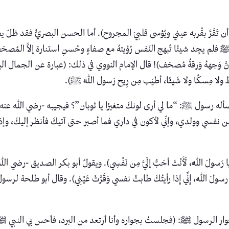
ن تَقَرَّ بقُربه عيني ويُؤسى قلبيَ المجروح). أما الحسن البصريُّ فقد ظ
ﷺ فلم يجِد شيئًا تُبهج النَفس رُؤيتهُ مع صفاءٍ وحُسنِ استنارة إلاَّ المُص
َّ وَجههُ وَرقةُ مُصحَف)! قال الإمام النووي في ذلك: (عبارة عن الجمال 
لا مِسكًا ولا شَيئًا، أطيَب مِن رِيح رَسول اللّٰه ﷺ).
ه رسول ﷺ: “ما لي أرى لونكَ متغيرًا يا ثوبان”؟ فيجيبه -رضي الله عنه-: (
فسي وولدي، وإنّي لأكون في داري فما أصبر حتى آتيكَ فأنظر إليكَ، وإذا 
َ اللَّهِ، لَأَنْتَ أحَبُّ إلَيَّ مِن نَفْسِي). ويقولُ أبو بكر الصديق -رضي الل
لَ اللّٰه، إِنِّي إِذا رأيتُكَ طابتْ نفسي وَقَرَّتْ عَيْنِي). وقال أبو طلحة لرس
ر الرسول ﷺ: (فجلستُ بجواره وأنا أرتعد من البرد، فأحس بي النبي ﷺ، ف