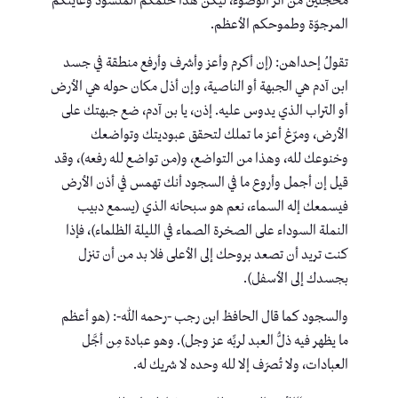
محجلين من أثر الوضوء، ليكن هذا حلمكم المنشود وغايتكم
المرجوّة وطموحكم الأعظم.
تقولُ إحداهن: (إن أكرم وأعز وأشرف وأرفع منطقة في جسد
ابن آدم هي الجبهة أو الناصية، وإن أذل مكان حوله هي الأرض
أو التراب الذي يدوس عليه. إذن، يا بن آدم، ضع جبهتك على
الأرض، ومرّغ أعز ما تملك لتحقق عبوديتك وتواضعك
وخنوعك لله، وهذا من التواضع، و(من تواضع لله رفعه)، وقد
قيل إن أجمل وأروع ما في السجود أنك تهمس في أذن الأرض
فيسمعك إله السماء، نعم هو سبحانه الذي (يسمع دبيب
النملة السوداء على الصخرة الصماء في الليلة الظلماء)، فإذا
كنت تريد أن تصعد بروحك إلى الأعلى فلا بد من أن تنزل
بجسدك إلى الأسفل).
والسجود كما قال الحافظ ابن رجب -رحمه الله-: (هو أعظم
ما يظهر فيه ذلُّ العبد لربِّه عز وجل). وهو عبادة مِن أجَّل
العبادات، ولا تُصرَف إلا لله وحده لا شريك له.