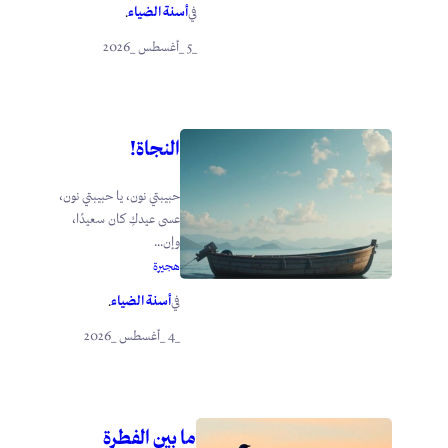
أسنة الضياء
في
.
_5 _أغسطس _2026
النجاة!
حبيبتي نون، يا حبيبتي نون،
عسى عيدكِ كان سعيدًا،
وإن...
هجيرة
أسنة الضياء
في
.
_4 _أغسطس _2026
ما بين الفطرة