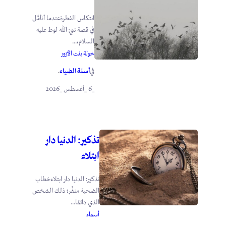
انتكاس الفطرةعندما أتأمَّل
في قصة نبيّ الله لوط عليه
السلام،...
خولة بنت الأزور
أسنة الضياء
في
.
_6 _أغسطس _2026
تذكير: الدنيا دار
ابتلاء
تذكير: الدنيا دار ابتلاءخطاب
الضحية منفِّر؛ ذلك الشخص
الذي دائمًا...
أسماء