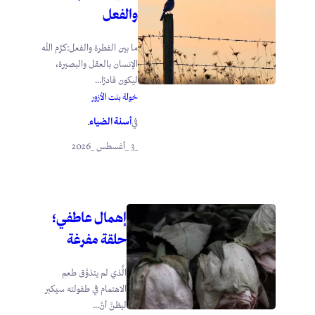
والفعل
ما بين الفطرة والفعل:كرَّم الله
الإنسان بالعقل والبصيرة،
ليكون قادرًا...
خولة بنت الأزور
أسنة الضياء
في
.
_3 _أغسطس _2026
إهمال عاطفي؛
حلقة مفرغة
الَّذي لم يتذوَّق طعم
الاهتمام في طفولته سيكبر
ليظنَّ أنَّ...