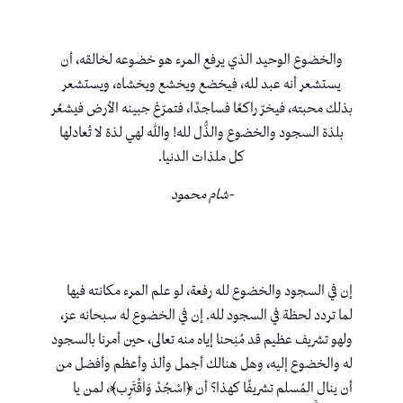
والخضوع الوحيد الذي يرفع المرء هو خضوعه لخالقه، أن
يستشعر أنه عبد لله، فيخضع ويخشع ويخشاه، ويستشعر
بذلك محبته، فيخرّ راكعًا فساجدًا، فتمرّغ جبينه الأرض فيشعُر
بلذة السجود والخضوع والذُّل لله! والله لهي لذة لا تُعادلها
كل ملذات الدنيا.
-شام محمود
إن في السجود والخضوع لله رفعة، لو علم المرء مكانته فيها
لما تردد لحظة في السجود لله. إن في الخضوع له سبحانه عز،
ولهو تشريف عظيم قد مُنِحنا إياه منه تعالى، حين أمرنا بالسجود
له والخضوع إليه، وهل هنالك أجمل وألذ وأعظم وأفضل من
أن ينال المُسلم تشريفًا كهذا؟ أن ﴿اسْجُدْ وَاقْتَرِب﴾، لمن يا