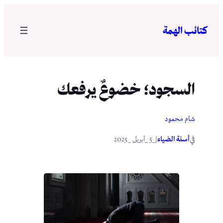
تخطى
إلى
كتائب الهمة
المحتوى
السجود؛ خضوعٌ يرفعك
شام محمود
في
|
أسنة الضياء
_5 _أبريل _2025