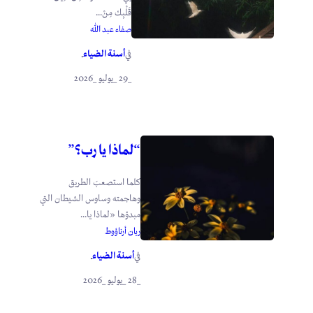
قَلْبِك مِنْ...
صفاء عبد الله
أسنة الضياء
في
.
_29 _يوليو _2026
“لماذا يا رب؟”
كلما استصعبَ الطريق
وهاجمته وساوس الشيطان التي
مبدؤها «لماذا يا...
ريان أرناؤوط
أسنة الضياء
في
.
_28 _يوليو _2026