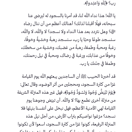
رب؟ ﴿لِلَّهِ وَاعبُدوا﴾.
يا الله! هذا نداء الله لنا، قد أمرنا بالسجود له ليرضى عنا
سبحانه، فهلّا أقبلنا لذلك؟ أهنالك أعظم من أن ننال رضاه
ﷻ؟ وهل نتردد بعد هذا النداء ولا نسجد؟ لا والله، لا والله،
سنسجد طوعًا وحبًا يا رب، سنسجد رهبةً وخشيةً وخوفًا،
رغبةً ومحبةً وطمعًا، رهبةً من غضبك، وخشية من سخطك،
وخوفًا من عذابك، ورغبة في رضاك، ومحبةً في نيل رحمتك،
وطمعًا في جنّتك يا رب.
قد أخبرنا الحبيب ﷺ أن الساجدين يبعثهم الله يوم القيامة
غرًا من كثرة السجود، ومحجلين من أثر الوضوء، وقال تعالى:
﴿يَوْمَ تَبْيَضُّ وُجُوهٌ وَتَسْوَدُّ وُجُوهٌ﴾، فهل غير هذه المنزلة الشريفة
من منزلة أخرى نطمع بها؟ لا والله. أن تبيّض وجوهنا يوم
القيامة لهي الأمنية الأعظم، فهل نبخل على أنفسنا بنيلها فلا
نسجد؟ مرّغوا نواصيكم بتراب الأرض، من أجل نيل هذه
المنزلة الرفيعة، كونوا غرًا من كثرة السجود، اسعوا لأن تكونوا