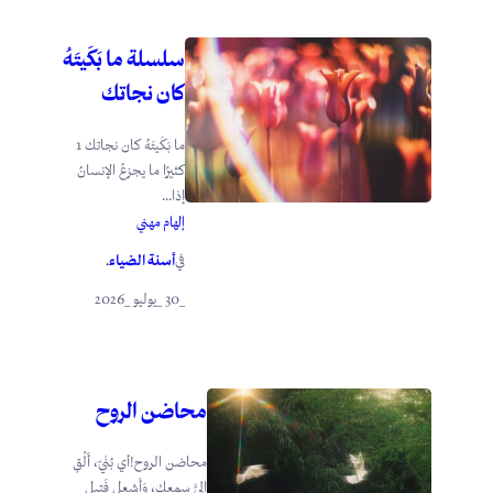
سلسلة ما بَكَيتَهُ
كان نجاتك
ما بَكَيتَهُ كان نجاتك 1
كثيرًا ما يجزعُ الإنسانُ
إذا...
إلهام مهني
أسنة الضياء
في
.
_30 _يوليو _2026
محاضن الروح
محاضن الروح!أي بُنَيّ، أَلْقِ
إليَّ سمعك، وَأَشعِل فَتِيل