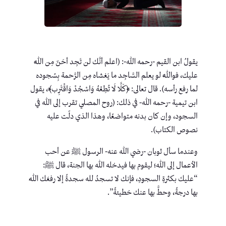
يقولُ ابن القيم -رحمه الله-: (اعلم أنَّك لن تَجِد أحَنّ مِن اللَّه
عليك، فواللَّه لو يعلم السَّاجِد ما يَغشاه مِن الرَّحمة بِسُجوده
لما رفع رأسه). قال تعالى: ﴿كَلَّا لَا تُطِعْهُ وَاسْجُدْ وَاقْتَرِب﴾، يقول
ابن تيمية -رحمه الله- في ذلك: (روح المصلي تقرب إلى الله في
السجود، وإن كان بدنه متواضعًا، وهذا الذي دلّت عليه
نصوص الكتاب).
وعندما سأل ثوبان -رضي الله عنه- الرسول ﷺ عن أحب
الأعمال إلى الله؛ ليقوم بها فيدخله الله بها الجنة، قال ﷺ:
“عليك بكثرةِ السجودِ، فإنك لا تسجدُ لله سجدةً إلا رفعَك اللهُ
بها درجةً، وحطَّ بها عنك خطيئةً”.