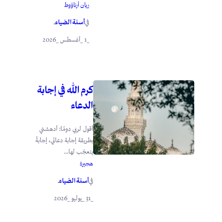
ريان أرناؤوط
أسنة الضياء
في
.
_1 _أغسطس _2026
كرم الله في إجابة
الدعاء
أقول لربي دومًا: أدهشني
بطريقة إجابة دعائي، إجابةً
يتعجّب لها...
هجيرة
أسنة الضياء
في
.
_31 _يوليو _2026