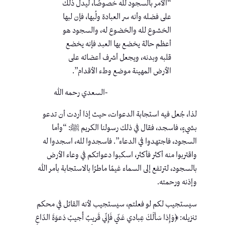
“الأمر بالسجود لله خصوصًا، ليدل ذلك
على فضله وأنه سر العبادة ولُبها، فإن لبها
الخشوع لله والخضوع له، والسجود هو
أعظم حالة يخضع بها العبد فإنه يخضع
قلبه وبدنه، ويجعل أشرف أعضائه على
الأرض المهينة موضع وطء الأقدام”.
-السعدي رحمه الله
لذا، جُعل فيه استجابة الدعوات، حيث إذا أردت أن تدعو
بشيءٍ، فاسجد، فقال في ذلك رسولنا الكريم ﷺ: “وأما
السجود، فاجتهدوا في الدعاء”. فاسجدوا لله، اسجدوا له
واقتربوا منه أكثر فأكثر، اسكبوا دعواتكم في وعاء الأرض
بالسجود، لترتفع إلى السماء غيمًا ماطرًا بالاستجابة بأمر الله
وإذنه ورحمته.
سيستجيب لكم لو فعلتم، سيستجيب لأنه القائل في محكم
تنزيله: ﴿وَإِذا سَأَلَكَ عِبادي عَنّي فَإِنّي قَريبٌ أُجيبُ دَعوَةَ الدّاعِ