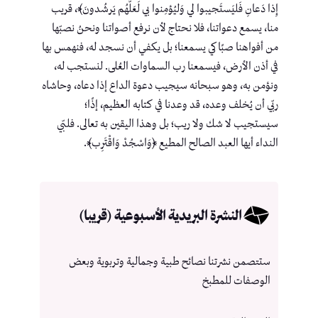
إِذا دَعانِ فَليَستَجيبوا لي وَليُؤمِنوا بي لَعَلَّهُم يَرشُدونَ﴾، قريب
منا، يسمع دعواتنا، فلا نحتاج لأن نرفع أصواتنا ونحنُ نصبّها
من أفواهنا صبًا كي يسمعنا؛ بل يكفي أن نسجد له، فنهمس بها
في أذن الأرض، فيسمعنا رب السماوات العُلى. لنستجب له،
ونؤمن به، وهو سبحانه سيجيب دعوة الداع إذا دعاه، وحاشاه
ربّي أن يُخلف وعده، قد وعدنا في كتابه العظيم، إذًا؛
سيستجيب لا شك ولا ريب؛ بل وهذا اليقين به تعالى. فلبّي
النداء أيها العبد الصالح المطيع ﴿وَاسْجُدْ وَاقْتَرِب﴾.
النشرة البريدية الأسبوعية (قريبا)
ستتصمن نشرتنا نصائح طبية وجمالية وتربوية وبعض
الوصفات للمطبخ