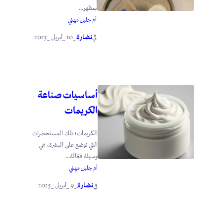
بمظهر...
أم جليل مهني
نضارة
_10 _أبريل _2025
في
.
أساسيات صناعة
الكريمات
الكريمات؛ تلك المستحضرات
التي توضع على البشرة، هي
وسيلة فعّالة...
أم جليل مهني
نضارة
_9 _أبريل _2025
في
.