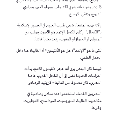
الصداع، وحماية البصر، وقد توسعت كتب الطب الإسلامي في
ذلك: يصفونه بأنه يقوي الأعصاب، ويجلو العين، ويداوي
القروح، ويُنقّي الأوساخ.
ولأنه بهذه المنفعة، سُمي طبيب العيون في العصور الإسلامية
بـ”الكحال”. وكان الكحل الإثمد هو الأجود، يجلب من
أصفهان أو الحجاز أو المغرب، ويُعد بعناية فائقة.
لكن ما هو “الإثمد”؟ هل هو الأنتيمون؟ أم الغالينا؟ هنا دخل
الجدل العلمي.
فبينما كان البعض يرى أنه حجر الأنتيمون اللامع، بدأت
الدراسات الحديثة تشير إلى أن الكحل القديم، خاصة
المصري، كان مصنوعًا من الغالينا= كبريتيد الرصاص.
المصريون القدماء استخدموا عدة معادن رصاصية في
مكاحلهم: الغالينا، السيروسيت، المرداسنج، الانجليزيت،
وغيرها.