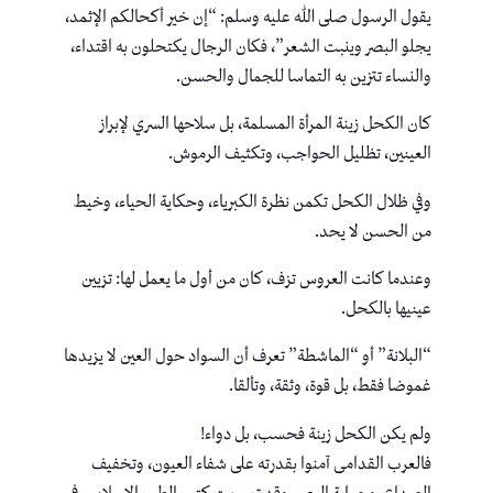
يقول الرسول صلى الله عليه وسلم: “إن خير أكحالكم الإثمد،
يجلو البصر وينبت الشعر”، فكان الرجال يكتحلون به اقتداء،
والنساء تتزين به التماسا للجمال والحسن.
كان الكحل زينة المرأة المسلمة، بل سلاحها السري لإبراز
العينين، تظليل الحواجب، وتكثيف الرموش.
وفي ظلال الكحل تكمن نظرة الكبرياء، وحكاية الحياء، وخيط
من الحسن لا يحد.
وعندما كانت العروس تزف، كان من أول ما يعمل لها: تزيين
عينيها بالكحل.
“البلانة” أو “الماشطة” تعرف أن السواد حول العين لا يزيدها
غموضا فقط، بل قوة، وثقة، وتألقا.
ولم يكن الكحل زينة فحسب، بل دواء!
فالعرب القدامى آمنوا بقدرته على شفاء العيون، وتخفيف