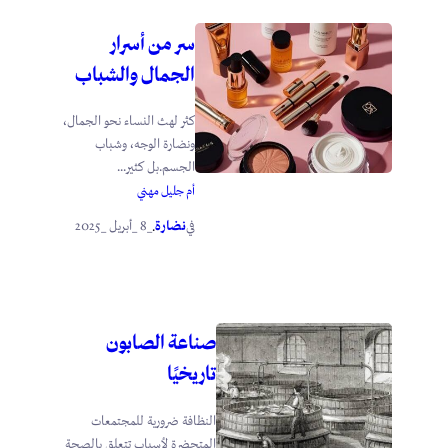
سر من أسرار
الجمال والشباب
كثر لهث النساء نحو الجمال،
ونضارة الوجه، وشباب
الجسم.بل كثير...
أم جليل مهني
نضارة
_8 _أبريل _2025
في
.
صناعة الصابون
تاريخيًا
النظافة ضرورية للمجتمعات
المتحضرة لأسباب تتعلق بالصحة