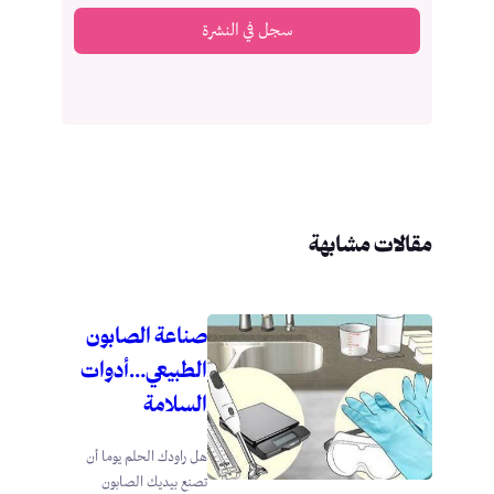
سجل في النشرة
مقالات مشابهة
صناعة الصابون
الطبيعي…أدوات
السلامة
هل راودك الحلم يوما أن
تصنع بيديك الصابون