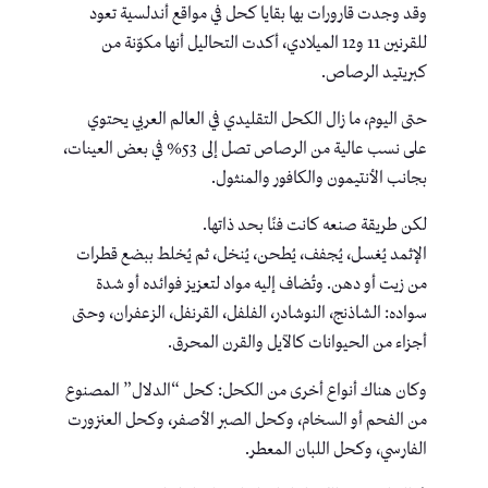
وقد وجدت قارورات بها بقايا كحل في مواقع أندلسية تعود
للقرنين 11 و12 الميلادي، أكدت التحاليل أنها مكوّنة من
كبريتيد الرصاص.
حتى اليوم، ما زال الكحل التقليدي في العالم العربي يحتوي
على نسب عالية من الرصاص تصل إلى 53% في بعض العينات،
بجانب الأنتيمون والكافور والمنثول.
لكن طريقة صنعه كانت فنًا بحد ذاتها.
الإثمد يُغسل، يُجفف، يُطحن، يُنخل، ثم يُخلط ببضع قطرات
من زيت أو دهن. وتُضاف إليه مواد لتعزيز فوائده أو شدة
سواده: الشاذنج، النوشادر، الفلفل، القرنفل، الزعفران، وحتى
أجزاء من الحيوانات كالآيل والقرن المحرق.
وكان هناك أنواع أخرى من الكحل: كحل “الدلال” المصنوع
من الفحم أو السخام، وكحل الصبر الأصفر، وكحل العنزورت
الفارسي، وكحل اللبان المعطر.