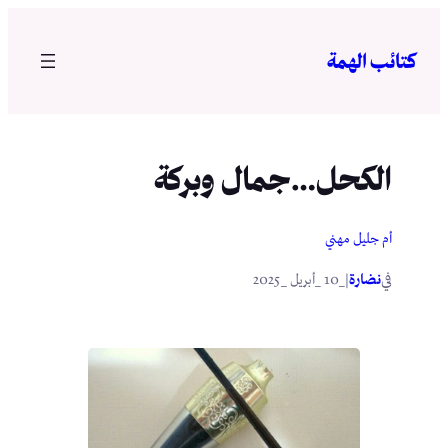
تخطى
إلى
كتائب الهمة
المحتوى
الكحل…جمال وبركة
أم جليل مهني
في
|
نضارة
_10 _أبريل _2025