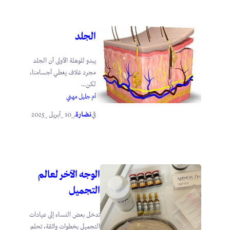
الجلد
يبدو للوهلة الأولى أن الجلد
مجرد غلاف يغطي أجسامنا،
لكن...
أم جليل مهني
نضارة
_10 _أبريل _2025
في
.
الوجه الآخر لعالم
التجميل
تدخل بعض النساء إلى عيادات
التجميل بخطوات واثقة، تحلم