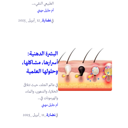
الطبيعي النقي،...
أم جليل مهني
نضارة
_12 _أبريل _2025
في
.
البشرة الدهنية:
أسرارها، مشاكلها،
وحلولها العلمية
في عالم الجلد، حيث تتلاقى
الخلايا، والدهون، والماء،
والهرمونات في...
أم جليل مهني
نضارة
_11 _أبريل _2025
في
.