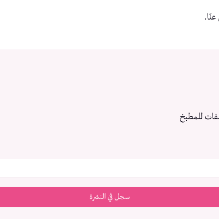
عنّا.
فات للمطبخ
سجل في النشرة