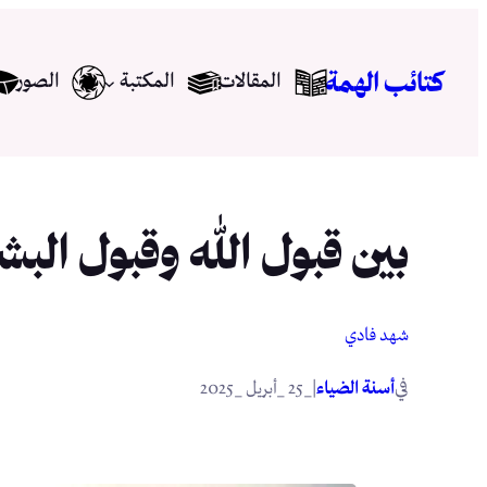
تخطى
إلى
كتائب الهمة
المقالات
المكتبة
الصور
المحتوى
بين قبول الله وقبول البش
شهد فادي
في
|
أسنة الضياء
_25 _أبريل _2025