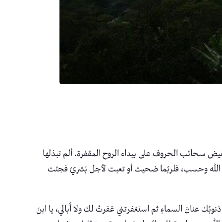
ض سحائب الحروف على بيداء الروح المقفرة. ألم تبذلها
ند الله وحسب، فلربّما ضحيت أو تعبت لأجل بَشريّ فجئت
نوبُك عنانَ السماءِ ثم استغفرتني غفرتُ لك ولا أُبالي، يا ابنَ