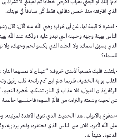
آدمَ! إنك لو أتيتني بقُرابِ الأرضِ خطايا ثم لقيتَني لا تُشركُ 
الذي اقترفته منذ خمس دقائق، فقط كُن صادقاً في توبَتك.
•القشرة لا قيمة لها. عَنْ أبي هُريْرة رضي الله عنه قَالَ: قالَ رَسُولُ الل
الناس بهيئة وجهه وحليته التي تبدو عليه ؛ ولكنه عند الله 
الذي يسبق اسمك، ولا الجلد الذي يكسو لحم وجهك، ولا نوع ال
للسماء؟
•يلتفت قلبكَ مُصغياً لأندى حُروف: “عينان لا تمسهما النار:
القلب بوابة الخشية، فلربما شمّ ابن آدم رائحة قلب رقيق وتحس
الرقة إيذان القبول، فلا عذاب في النار، تسُكنها خُضرة النعيم. أ
عن لحيته وسَمته والتزامه من قالَةِ السوء؛ فاحتسبها خالصة 
•مدفوع بالأبواب. هذا الحديث الذي تتوق الأفئدة لمرتبته، و
على الله لأبره. فلان من الناس الذي تحتقره، وآخر يزدريه، وف
الدعوة. هنيئاً له.