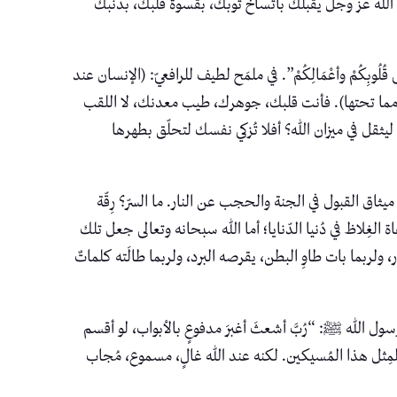
تخبّط؟ الله عز وجل يقبلك باتّساخ ثوبك، بقسوة قلبك، بذنبك
 إِلَى قُلُوبِكُمْ وأعْمَالِكُمْ”. في ملمَح لطيف للرافعيّ: (الإنسان عند
ضة مما تحتها). فأنت قلبك، جوهرك، طيب معدنك، لا اللقب
قل في ميزان الله؟ أفلا تُزكي نفسك لتحلّق بطهرها
اق القبول في الجنة والحجب عن النار. ما السرّ؟ رِقّة
غِلاظ في دُنيا الدّنايا؛ أما الله سبحانه وتعالى جعل تلك
ر، ولربما بات طاوِ البطن، يقرصه البرد، ولربما طالَته كلماتٌ
 الله ﷺ: “رُبَّ أشعثَ أغبرَ مدفوعٍ بالأبواب، لو أقسم
لمِثل هذا المُسيكين. لكنه عند الله غالٍ، مسموع، مُجاب