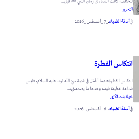
لنختلف؛ كانت النَّساء في زمان النَّبي ﷺ قبل…
التحرير
في
.
أسنة الضياء
_7 _أغسطس _2026
انتكاس الفطرة
انتكاس الفطرةعندما أتأمَّل في قصة نبيّ الله لوط عليه السلام، فليس
فداحة خطيئة قومه وحدها ما يصدمني،…
خولة بنت الأزور
في
.
أسنة الضياء
_6 _أغسطس _2026