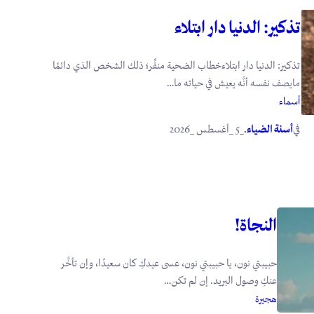
تذكير: الدنيا دار ابتلاء
تذكير: الدنيا دار ابتلاءخطاب الضحية منفِّر؛ ذلك الشخص الذي دائمًا
مايصف نفسه أنَّه يعيش في حياته ما…
أسماء
في
.
أسنة الضياء
_5 _أغسطس _2026
النجاة!
حبيبتي نون، يا حبيبتي نون، عسى عيدكِ كان سعيدًا، وإن تأخَّر
عنكِ وصول البريد. إن لم تكن…
هجيرة