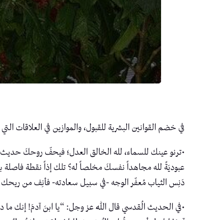
في خضم القوانين البشرية للقبول، والموازين في العلاقات التي ق
•ترنو عينك للسماء، لله الخالق العدل؛ فيحفّ روحكَ حديث
عبوديَةً لله مجاهداً نفسكَ مخلصاً له؟ تلك إذاً نقطة فاصل
دَنِس الثياب مُعفّر الوجه -في سبيل سعادته- فأنِف من ريحك 
•في الحديث الُقدسي قال اللهُ عز وجل: “يا ابنَ آدمَ! إنك ما دعو