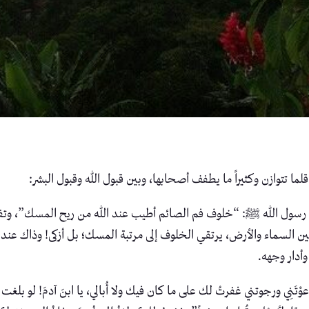
لما تتوازن وكثيراً ما يطفف أصحابها، وبين قبول الله وقبول البشر:
 رسول الله ﷺ: “خلوف فم الصائم أطيب عند الله من ريح المسك”، وتفي
ة بين السماء والأرض، يرتقي الخلوف إلى مرتبة المسك؛ بل أزكى! وذاك ع
وأدار وجهه.
ْتَنِي ورجوتني غفرتُ لك على ما كان فيك ولا أُبالي، يا ابنَ آدمَ! لو بلغت ذ