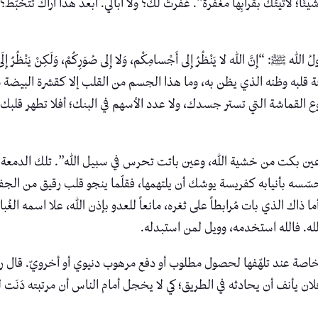
بي شيئًا؛ لأتيتُك بقُرابِها مغفرةً”. غفرتُ لك؟ ولا أبالي. أبعدَ هذا أراك ت
هِ ﷺ: “إِنَّ الله لا يَنْظُرُ إِلى أَجْسامِكْم، وَلا إِلى صُوَرِكُمْ، وَلَكِنْ يَنْظُرُ
بهيئة قلبه وظنه الذي يظن به، وما هذا الجسم من القلب إلا كقشرة البي
قماشة التي تستر جسدك، ولا عدد الأسهم في البنك؛ أفلا تطهر قلبك ليث
 عين بكت من خشية الله، وعين باتت تحرس في سبيل الله”. تلك الدمعة ميث
ّسه بأنيابه كفريسة يوشك أن يلتهمها، فقلّما ينجو قلب رقيق من الجفاة ال
ما ذاك الذي بات مُرابطاً على ثغره، مانعاً للعدو بإذن الله، علا اسمه الغُبا
لله. فالله استخدمه، وويل لمن استبدله.
خاصة عند تلهّفها لحصول مطلوب أو دفع مرهوب دنيوي أو أخرويّ. قال رسول
لان يأنف أن يحادثه في الطريق؛ كي لا يخجل أمام الناس أن مرتبته دَنَت 