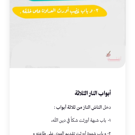
أبواب النار الثلاثة
دخل
الناسُ النارَ من ثلاثة
أبواب
:
١- باب شبهة أورثت شكاً في دين الله،
٢- و باب شهوة أورثت تقديم الهوى على طاعته و