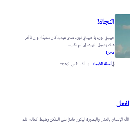
النجاة!
حبيبتي نون، يا حبيبتي نون، عسى عيدكِ كان سعيدًا، وإن تأخَّر
عنكِ وصول البريد. إن لم تكن…
هجيرة
في
.
أسنة الضياء
_4 _أغسطس _2026
الفعل
 الله الإنسان بالعقل والبصيرة، ليكون قادرًا على التفكير وضبط أفعاله، فلم