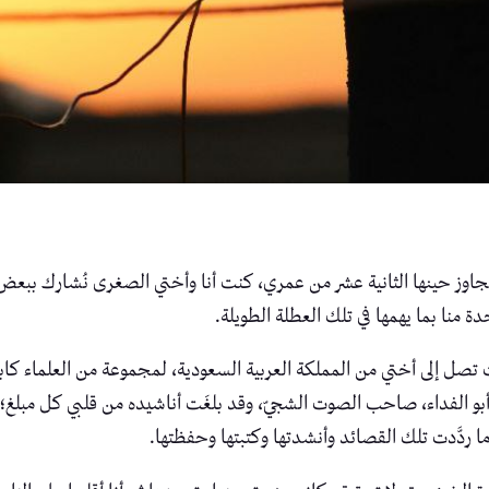
 أتجاوز حينها الثانية عشر من عمري، كنت أنا وأختي الصغرى نُشارك بب
ة منا بما يهمها في تلك العطلة الطويلة.
 تصل إلى أختي من المملكة العربية السعودية، لمجموعة من العلماء كاب
بو الفداء، صاحب الصوت الشجيّ، وقد بلغَت أناشيده من قلبي كل مبلغ؛ ف
ما ردَّدت تلك القصائد وأنشدتها وكتبتها وحفظتها.