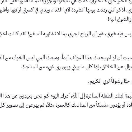
 الخبز حتى لا تحترق، كانت هي تعجنها وتجهزها ثم أنا أقلبها على النا
ذكر أنني رددت يومها أنشودة لأبي الفداء ويدي في كسرتي أراقبها وأقلب
والشوق اليه!
ليس فيه غيري، غير أن الرياح تجري بما لا تشتهيه السفن! لقد كانت أخت
 أن لو لم يحدث هذا الموقف أبداً. ومبعث ألمي ليس الخوف من الفتنة أو
عزال عن الخلائق، إذا كان ما بيني وبين ربي شيء من المناجاة.
ًا وشوقاً لربي الكريم.
مة لتلك الطفلة السائرة إلى الله، أدرك اليوم كم نحن بعيدون عن هذا ا
بادة أو يؤدون منسكاً من المناسك كالعمرة مثلاً، ثم يهرعون إلى تصوير