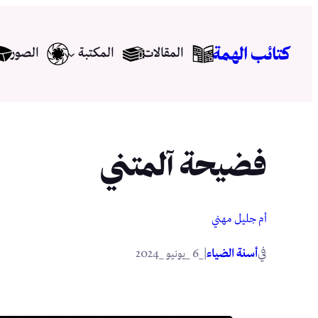
تخطى
إلى
كتائب الهمة
المقالات
المكتبة
الصور
المحتوى
فضيحة آلمتني
أم جليل مهني
في
|
أسنة الضياء
_6 _يونيو _2024