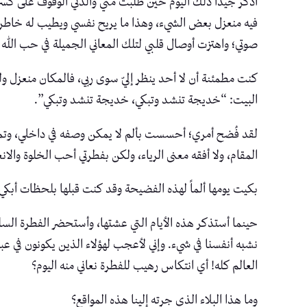
أذكر جيداً ذلك اليوم حين طلبت مني والدتي الوقوف على كسرة
فيه منعزل بعض الشيء، وهذا ما يريح نفسي ويطيب له خاطري. أ
صوتي؛ واهتزت أوصال قلبي لتلك المعاني الجميلة في حب الله 
كنت مطمئنة أن لا أحد ينظر إليّ سوى ربي، فالمكان منعزل و
البيت: “خديجة تنشد وتبكي، خديجة تنشد وتبكي”.
لقد فُضح أمري؛ أحسست بألم لا يمكن وصفه في داخلي، وتمنيت
المقام، ولا أفقه معنى الرياء، ولكن بفطرتي أحب الخلوة والان
بكيت يومها ألماً لهذه الفضيحة وقد كنت قبلها بلحظات أبكي حبّ
حينما أستذكر هذه الأيام التي عشتها، وأستحضر الفطرة السلي
نشبه أنفسنا في شيء. وإني لأعجب لهؤلاء الذين يكونون في ع
العالم كله! أي انتكاس رهيب للفطرة نعاني منه اليوم؟
وما هذا البلاء الذي جرته إلينا هذه المواقع؟