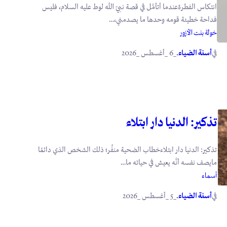
انتكاس الفطرةعندما أتأمَّل في قصة نبيّ الله لوط عليه السلام، فليس
فداحة خطيئة قومه وحدها ما يصدمني،…
خولة بنت الأزور
في
.
أسنة الضياء
_6 _أغسطس _2026
تذكير: الدنيا دار ابتلاء
تذكير: الدنيا دار ابتلاءخطاب الضحية منفِّر؛ ذلك الشخص الذي دائمًا
مايصف نفسه أنَّه يعيش في حياته ما…
أسماء
في
.
أسنة الضياء
_5 _أغسطس _2026