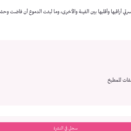
سرتي أراقبها وأقلبها بين الفينة والأخرى، وما لبثت الدموع أن فاضت وح
فات للمطبخ
سجل في النشرة