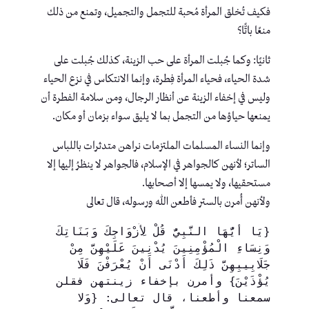
فكيف تُخلق المرأة مُحبة للتجمل والتجميل، وتمنع من ذلك
منعًا باتًّا؟
ثانيًا: وكما جُبلت المرأة على حب الزينة، كذلك جُبلت على
شدة الحياء، فحياء المرأة فِطرة، وإنما الانتكاس في نزع الحياء
وليس في إخفاء الزينة عن أنظار الرجال، ومن سلامة الفطرة أن
يمنعها حياؤها من التجمل بما لا يليق سواء بزمان أو مكان.
وإنما النساء المسلمات الملتزمات نراهن متدثرات باللباس
الساتر؛ لأنهن كالجواهر في الإسلام، فالجواهر لا ينظرُ إليها إلا
مستحقيها، ولا يمسها إلا أصحابها.
ولأنهن أُمرن بالستر فأطعن الله ورسوله، قال تعالى
{يَا أَيُّهَا النَّبِيُّ قُلْ لِأَزْوَاجِكَ وَبَنَاتِكَ 
وَنِسَاءِ الْمُؤْمِنِينَ يُدْنِينَ عَلَيْهِنَّ مِنْ 
جَلَابِيبِهِنَّ ذَلِكَ أَدْنَى أَنْ يُعْرَفْنَ فَلَا 
يُؤْذَيْنَ} وأمرن بإخفاء زينتهن فقلن 
سمعنا وأطعنا، قال تعالى: {وَلا 