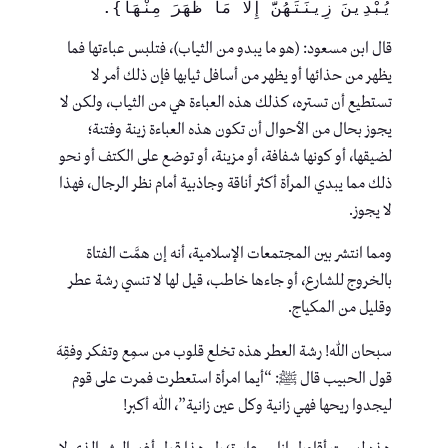
يُبْدِينَ زِينَتَهُنَّ إِلَّا مَا ظَهَرَ مِنْهَا}.
قال ابن مسعود: (هو ما يبدو من الثياب)، فتلبس عباءتها فما
يظهر من حذائها أو يظهر من أسافل ثيابها فإن ذلك أمر لا
تستطيع أن تستره، كذلك هذه العباءة هي من الثياب، ولكن لا
يجوز بحال من الأحوال أن تكون هذه العباءة زينة وفتنة؛
لضيقها، أو كونها شفافة، أو مزينة، أو توضع على الكتف أو نحو
ذلك مما يبدي المرأة أكثر أناقة وجاذبية أمام نظر الرجال، فهذا
لا يجوز.
ومما انتشر بين المجتمعات الإسلامية، أنه إن همَّت الفتاة
بالخروج للشارع، أو جاءها خاطب، قيل لها لا تنسي رشة عطر
وقليل من المكياج.
سبحان الله! رشة العطر هذه تخلع قلوب من سمِع وتفكر وفقِهَ
قول الحبيب قال ﷺ: “أيما امرأة استعطرت فمرت على قوم
ليجدوا ريحها فهي زانية وكل عين زانية”، الله أكبر!