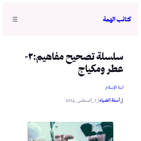
تخطى
إلى
كتائب الهمة
المحتوى
سلسلة تصحيح مفاهيم:٢-
عطر ومكياج
ابنة الإسلام
في
|
أسنة الضياء
_1 _أغسطس _2024