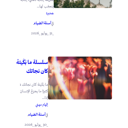
يتعجّب لها...
هجيرة
أسنة الضياء
في
.
_31 _يوليو _2026
سلسلة ما بَكَيتَهُ
كان نجاتك
ما بَكَيتَهُ كان نجاتك 1
كثيرًا ما يجزعُ الإنسانُ
إذا...
إلهام مهني
أسنة الضياء
في
.
_30 _يوليو _2026