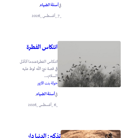
أسنة الضياء
في
.
_7 _أغسطس _2026
انتكاس الفطرة
انتكاس الفطرةعندما أتأمَّل
في قصة نبيّ الله لوط عليه
السلام،...
خولة بنت الأزور
أسنة الضياء
في
.
_6 _أغسطس _2026
تذكير: الدنيا دار