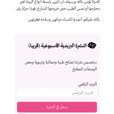
لامرأة تؤمن بالله ورسوله، أن تتزين بأبسط أنواع الزينة لغير
محارمها أو تمس الطيب حين خروجها للشارع، فهذا حرامٌ بيّن.
بالله عليكم، أعيدوا للنساء حيائهن وسلامة فِطرتهن.
النشرة البريدية الأسبوعية (قريبا)
ستتصمن نشرتنا نصائح طبية وجمالية وتربوية وبعض
الوصفات للمطبخ
البريد الرقمي
سجل في النشرة