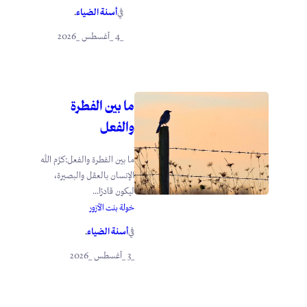
أسنة الضياء
في
.
_4 _أغسطس _2026
ما بين الفطرة
والفعل
ما بين الفطرة والفعل:كرَّم الله
الإنسان بالعقل والبصيرة،
ليكون قادرًا...
خولة بنت الأزور
أسنة الضياء
في
.
_3 _أغسطس _2026