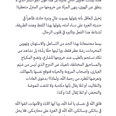
هذه ليست أقاويل اناسٍ عابرة؛ بل هذا قول أغير البشر الذي لا
ينطق عن الهوى، ينهى المرأة عن خروجها من المنزل متعطرة!
يُخيل للعاقل بأنه يقولها بصوت عالٍ ونبرة حادة، ظاهراً في
حديثه الغيرة على نساء أمته، يقولها بهذا اللفظ وهذه الطريقة،
لشناعة هذا الفعل وتأثيره في قلوب الرجال.
بينما مجتمعاتنا بهذا الحد من التساهل والاستهتار، وتهوين
المحرمات، رشة عطر فقط، ويا ليتها حقًا رشَّة؛ بل نشاهد من
تكاد تستحم بالطيب عند خروجها للشارع، وتضع المكياج
والمساحيق المختلفة، ناهيك عن التبرج الذي ليس من شيَم
الغيارى، وأصحاب المروءة والحياء؛ فتوقع نفسها بالمهالك،
وتعرضها للطرد من رحمة الله، ولماذا؟ بدعوى العادات
والتقاليد، أو لئلا يقال بأنها مكتئبة ولا تلتفت للموضة
والتحضر، أو لئلا يُقال كذا وكذا.
فاتقِ الله في نفسكِ يا أمة الله، ويا أيها الآباء والأمهات، اتقوا الله
في بناتكن ونسائكن، الله الله في الغيرة على محارمكن. فلا يحل