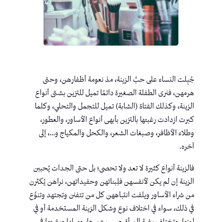
جُبِلت النساء على حبِّ الزينة، مذ نعومة أظفارهن، وحتى
هرمهن، فنرى الطفلة الصغيرة دائمًا تميل للتزين بشتى أنواع
الزينة، وكذلك الفتاة (الشابة) تميل للتجمل والتحلي، وكلما
كبرت ازدادت رغبتها بالتزين بأبهى أنواع الأساور، والعطور،
وطلاء الأظافر، وصبغات الشعر، والكحل والمكياج و…، إلى
آخره.
فالزينة أنواع كثيرة لا تعد ولا تحصى؛ بل حتى الجدات يُحببن
الزينة إن لم يكن لأنفسهن فلِبناتهن وحفيداتهن، نراهن يُكثرن
من شراء الأساور ويلفت انتباههن كل من تتفنن وتجتهد وتنوِّع
في ذلك، سواء في اختلاف نوع وشكل الزينة المستخدمة أو في
لونها. وتختلف رغبة المرأة حسب عمرها، وميلها ورغبتها في