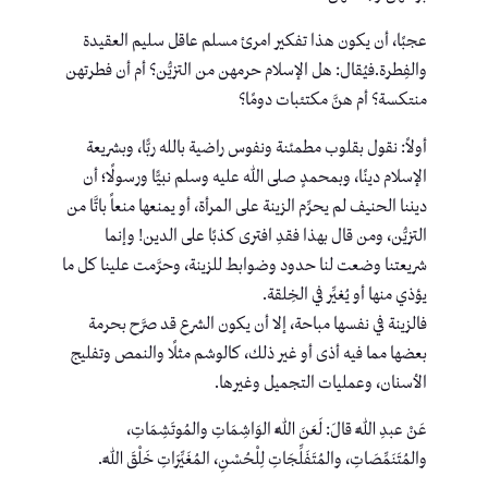
عجبًا، أن يكون هذا تفكير امرئ مسلم عاقل سليم العقيدة
والفِطرة.فيُقال: هل الإسلام حرمهن من التزيُّن؟ أم أن فطرتهن
منتكسة؟ أم هنَّ مكتئبات دومًا؟
أولاً: نقول بقلوب مطمئنة ونفوس راضية بالله ربًّا، وبشريعة
الإسلام دينًا، وبمحمدٍ صلى الله عليه وسلم نبيًّا ورسولًا؛ أن
ديننا الحنيف لم يحرِّم الزينة على المرأة، أو يمنعها منعاً باتَّا من
التزيُّن، ومن قال بهذا فقدِ افترى كذبًا على الدين! وإنما
شريعتنا وضعت لنا حدود وضوابط للزينة، وحرَّمت علينا كل ما
يؤذي منها أو يُغيِّر في الخِلقة.
فالزينة في نفسها مباحة، إلا أن يكون الشرع قد صرَّح بحرمة
بعضها مما فيه أذى أو غير ذلك، كالوشم مثلًا والنمص وتفليج
الأسنان، وعمليات التجميل وغيرها.
عَنْ عبدِ اللَّهِ قالَ: لَعَنَ اللَّهُ الوَاشِمَاتِ والمُوتَشِمَاتِ،
والمُتَنَمِّصَاتِ، والمُتَفَلِّجَاتِ لِلْحُسْنِ، المُغَيِّرَاتِ خَلْقَ اللَّهِ.