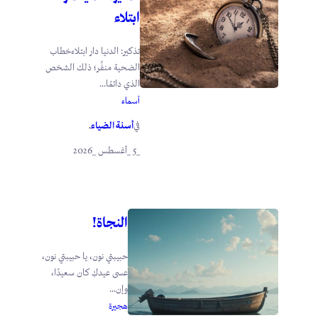
ابتلاء
تذكير: الدنيا دار ابتلاءخطاب
الضحية منفِّر؛ ذلك الشخص
الذي دائمًا...
أسماء
أسنة الضياء
في
.
_5 _أغسطس _2026
النجاة!
حبيبتي نون، يا حبيبتي نون،
عسى عيدكِ كان سعيدًا،
وإن...
هجيرة