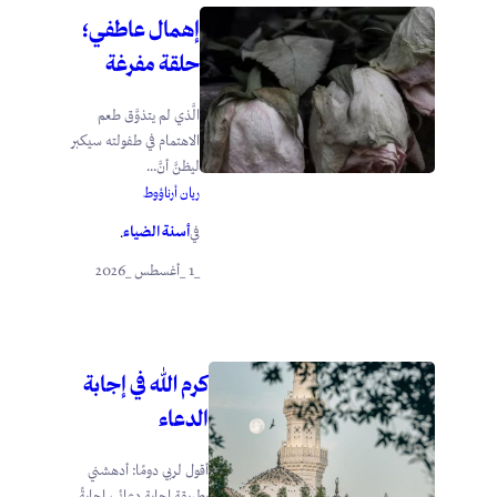
إهمال عاطفي؛
حلقة مفرغة
الَّذي لم يتذوَّق طعم
الاهتمام في طفولته سيكبر
ليظنَّ أنَّ...
ريان أرناؤوط
أسنة الضياء
في
.
_1 _أغسطس _2026
كرم الله في إجابة
الدعاء
أقول لربي دومًا: أدهشني
بطريقة إجابة دعائي، إجابةً