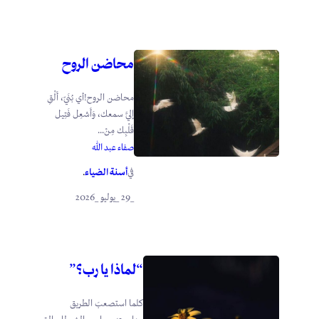
محاضن الروح
محاضن الروح!أي بُنَيّ، أَلْقِ
إليَّ سمعك، وَأَشعِل فَتِيل
قَلْبِك مِنْ...
صفاء عبد الله
أسنة الضياء
في
.
_29 _يوليو _2026
“لماذا يا رب؟”
كلما استصعبَ الطريق