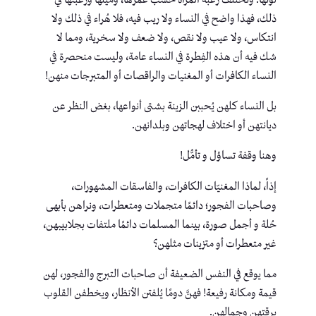
ذلك، فهذا واضح في النساء ولا ريب فيه، فلا هُراء في ذلك ولا
انتكاس، ولا عيب ولا نقص، ولا ضعف ولا سخرية، ومما لا
شك فيه أن هذه الفِطرة في النساء عامة، وليست منحصرة في
النساء الكافرات أو المغنيات والراقصات أو المتبرجات منهن!
بل النساء كلهن يُحببن الزينة بشتى أنواعها، بغض النظر عن
ديانتهن أو اختلاف لهجاتهن وبلدانهن.
وهنا وقفة تساؤل و تأمُّل!
إذاً، لماذا المغنيّات الكافرات، والفاسقات المشهورات،
وصاحبات الفجور؛ دائمًا متجملات ومتعطرات، ونراهن بأبهى
حُلة و أجمل صورة، بينما المسلمات دائمًا ملتفات بجلابيبهن،
غير متعطرات أو متزينات مثلهن؟
مما يوقع في النفس الضعيفة أن صاحبات التبرج والفجور، لهن
قيمة ومكانة رفيعة! فهنَّ دومًا يُلفتن الأنظار، ويخطفن القلوب
برقتهن وجمالهن.