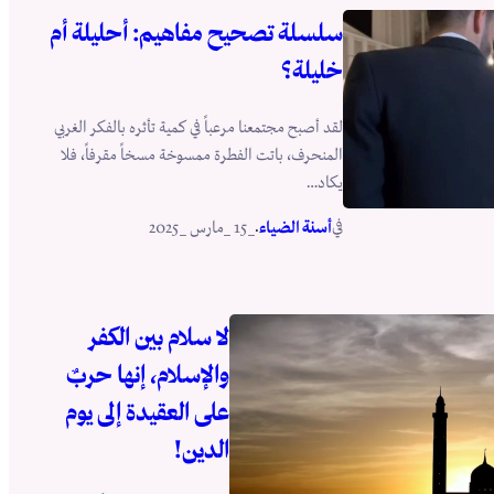
سلسلة تصحيح مفاهيم: أحليلة أم
خليلة؟
لقد أصبح مجتمعنا مرعباً في كمية تأثره بالفكر الغربي
المنحرف، باتت الفطرة ممسوخة مسخاً مقرفاً، فلا
يكاد…
في
.
أسنة الضياء
_15 _مارس _2025
لا سلام بين الكفر
والإسلام، إنها حربٌ
على العقيدة إلى يوم
الدين!