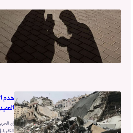
هدم ال
العقيد
إن الحرب 
الكفرية ف