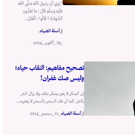
“رُويَ أَنَّ رَسُولَ اللَّهِ صَلَّى اللَّهُ
عَلَيْهِ وَسَلَّمَ قَالَ : مَا تَعُدُّونَ
الشَّهَادَةَ ؟ قَالُوا : الْقَتْلُ…
في
.
أسنة الضياء
_29 _أكتوبر _2024
تصحيح مفاهيم: النقاب حياء؛
وليس صك غفران!
إن المنكر لا يغير بمنكر مثله، ولا يزال الشر
بالشر. كما أن فك السحر بالسحر لا يغفره،…
في
.
أسنة الضياء
_12 _سبتمبر _2024