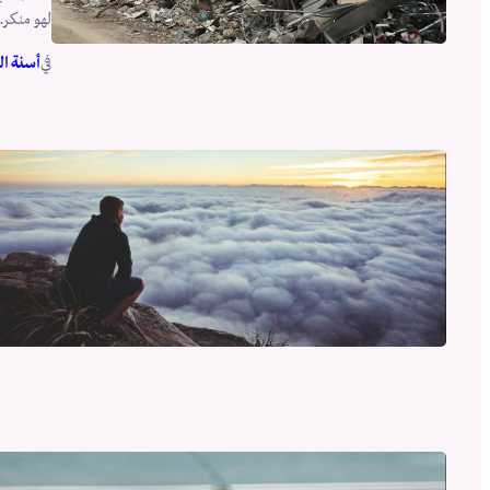
لهو منكر
في
أسنة ال