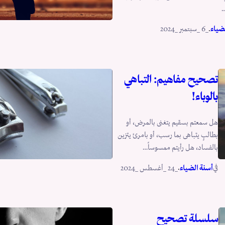
…
.
ضياء
_6 _سبتمبر _2024
تصحيح مفاهيم: التباهي
بالوباء!
هل سمعتم بسقيم يتغنى بالمرض، أو
بطالبٍ يتباهى بما رسب، أو بامرئ يتزين
بالفساد، هل رأيتم ممسوساً…
في
.
أسنة الضياء
_24 _أغسطس _2024
سلسلة تصحيح