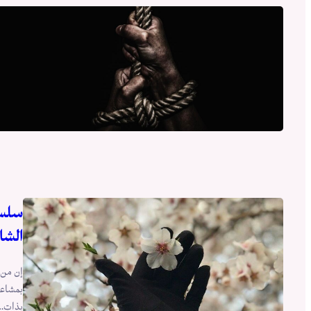
سلسلة
الشا
إن من ت
بمشاعرك
بذاتِ…