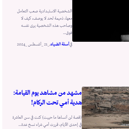
الشخصية الاستبدادية صعب التعامل
معها، ذميمة لحد لا يوصف، كيف لا
وصاحب هذه الشخصية يرى نفسه
فوق…
في
.
أسنة الضياء
_21 _أغسطس _2024
مشهد من مشاهد يوم القيامة:
هدية أمي تحت الركام!
(قصة لن أنساها ما حييت) كنت في سن العاشرة
في إحدى الأيام، قررت أمي شراء نسخ عدة…