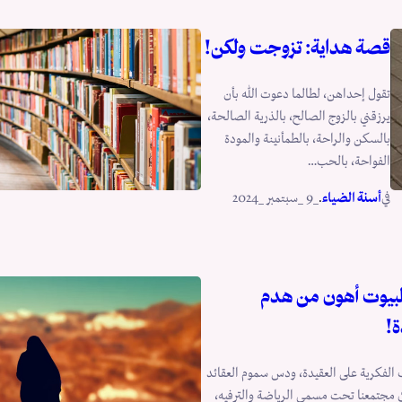
قصة هداية: تزوجت ولكن!
تقول إحداهن، لطالما دعوت الله بأن
يرزقني بالزوج الصالح، بالذرية الصالحة،
بالسكن والراحة، بالطمأنينة والمودة
الفواحة، بالحب…
في
.
أسنة الضياء
_9 _سبتمبر _2024
بيوت أهون من هدم
ة!
الفكرية على العقيدة، ودس سموم العقائد
ي مجتمعنا تحت مسمى الرياضة والترفيه،