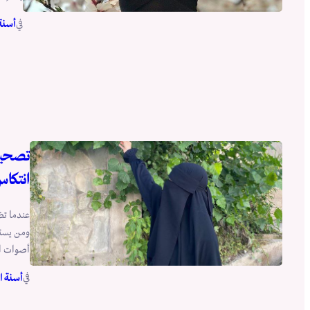
في
أسنة
تصحيح
انتكا
عندما تض
ومن يستق
أصوات ال
في
أسنة ا