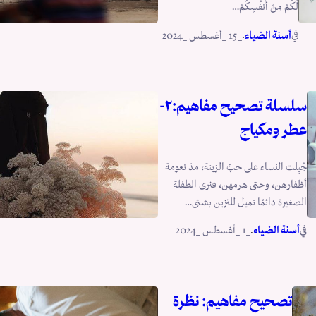
لَكُمْ مِنْ أَنفُسِكُمْ…
في
.
أسنة الضياء
_15 _أغسطس _2024
سلسلة تصحيح مفاهيم:٢-
عطر ومكياج
جُبِلت النساء على حبِّ الزينة، مذ نعومة
أظفارهن، وحتى هرمهن، فنرى الطفلة
الصغيرة دائمًا تميل للتزين بشتى…
في
.
أسنة الضياء
_1 _أغسطس _2024
تصحيح مفاهيم: نظرة