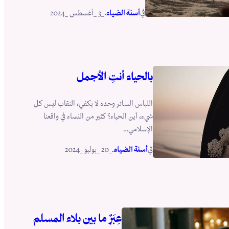
في
.
أسنة الضياء
_3 _أغسطس _2024
بالحياء أنتِ الأجمل
اللباس الساتر وحده لا يكفي، النقاب ليس كل
شيء، أين الحياء؟ كثير من النساء في واقعنا
الإسلامي…
في
.
أسنة الضياء
_20 _يوليو _2024
عِبَرٌ ما بين بلاء المسلم