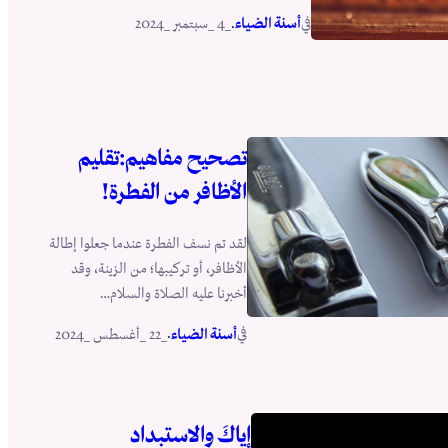
في
.
أسنة الضياء
_4 _سبتمبر _2024
تصحيح مفاهيم:تقليم
الأظافر من الفطرة!
لقد تم نسف الفطرة عندما جعلوا إطالة
الأظافر، أو تركيبها؛ من الزينة، وقد
أخبرنا عليه الصلاة والسلام…
في
.
أسنة الضياء
_22 _أغسطس _2024
إياكَ والاستبداد