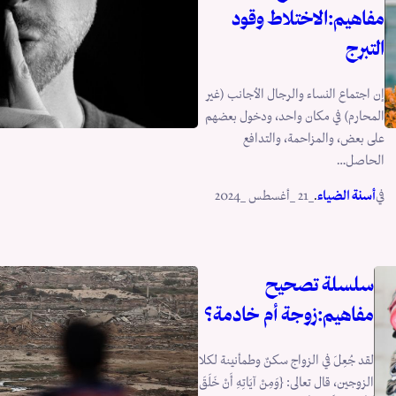
مفاهيم:الاختلاط وقود
التبرج
إن اجتماع النساء والرجال الأجانب (غير
المحارم) في مكان واحد، ودخول بعضهم
على بعض، والمزاحمة، والتدافع
الحاصل…
في
.
أسنة الضياء
_21 _أغسطس _2024
سلسلة تصحيح
مفاهيم:زوجة أم خادمة؟
لقد جُعِلَ في الزواج سكنٌ وطمأنينة لكلا
الزوجين، قال تعالى: {وَمِنْ آيَاتِهِ أَنْ خَلَقَ