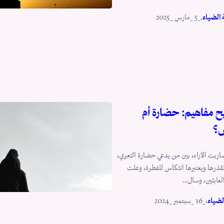
.
 الضياء
_5 _مارس _2025
 مفاهيم: حضارة أم
س؟
اربت الآراء، بين من يدعي حضارة التعري،
ذرها ويعتبرها انتكاس للفطرة، وعلت
عابثين، وسال…
.
لضياء
_16 _سبتمبر _2024