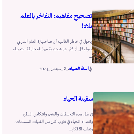
تصحيح مفاهيم: التفاخر بالعلم
بلاء!
يجول في خاطر الغالبية أن صاحب/ة العلم الشرعي
سواء قل أو كثر، هو شخصية مهذبة، خلوقة، متدينة،
…
في
.
أسنة الضياء
_8 _سبتمبر _2024
سفينة الحياء
في ظل هذه التخبطات والفتن، وانتكاس الفطر،
وانعدام الحياء في قلوب كثير من الفتيات المسلمات،
وتغلب الأفكار…